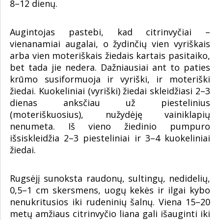
8–12 dienų.
Augintojas pastebi, kad citrinvyčiai –
vienanamiai augalai, o žydinčių vien vyriškais
arba vien moteriškais žiedais kartais pasitaiko,
bet tada jie nedera. Dažniausiai ant to paties
krūmo susiformuoja ir vyriški, ir moteriški
žiedai. Kuokeliniai (vyriški) žiedai skleidžiasi 2–3
dienas anksčiau už piestelinius
(moteriškuosius), nužydėję vainiklapių
nenumeta. Iš vieno žiedinio pumpuro
išsiskleidžia 2–3 piesteliniai ir 3–4 kuokeliniai
žiedai.
Rugsėjį sunoksta raudonų, sultingų, nedidelių,
0,5–1 cm skersmens, uogų kekės ir ilgai kybo
nenukritusios iki rudeninių šalnų. Viena 15–20
metų amžiaus citrinvyčio liana gali išauginti iki