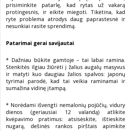
prisiminkite patarlę, kad rytas už vakarą
protingesnis, ir eikite miegoti. Tikėtina, kad
ryte problema atrodys daug paprastesnė ir
nesunkiai rasite sprendimą.
Patarimai gerai savijautai
* Dažniau būkite gamtoje – tai labai ramina.
Stenkitės ilgiau žiūrėti į žalius augalų masyvus
ir matyti kuo daugiau žalios spalvos: japonų
tyrimai parodė, kad tai veikia raminamai ir
sumažina vidinę įtampą.
* Norėdami išvengti nemalonių pojūčių, vidury
dienos (geriausiai 12 valandą) atlikite
kvėpavimo pratimus: atsisėskite, ištieskite
nugarą, dešinės rankos pirštais apimkite