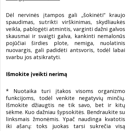
Dėl nervinės įtampos gali „šokinėti“ kraujo
spaudimas, sutrikti virškinimas, skydliaukės
veikla, pablogėti atmintis, varginti dažni galvos
skausmai ir svaigti galva, kankinti nemalonūs
pojūčiai širdies plote, nemiga, nuolatinis
nuovargis, gali padidėti antsvoris, todėl labai
svarbu jos atsikratyti.
Išmokite įveikti nerimą
* Nuotaika turi įtakos visoms organizmo
funkcijoms, todėl venkite negatyvių minčių.
Išmokite džiaugtis ne tik savo, bet ir kitų
sėkme. Kuo dažniau šypsokitės. Bendraukite su
linksmais žmonėmis. Ypač naudinga kvatotis
iki ašarų: toks juokas tarsi sukrečia visą