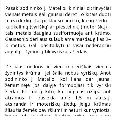
Pasak sodininko J. Matelio, kininiai citrinvyčiai
vienais metais gali gausiai derėti, o kitais duoti
mažą derlių. Tai priklauso nuo to, kokių žiedų –
kuokelinių (vyriškų) ar piestelinių (moteriškų) –
tais metais daugiau susiformuoja ant krūmo.
Gausesnio derliaus sulaukiama maždaug kas 2–
3 metus. Gali pasitaikyti ir visai nederančių
augalų – žydinčių tik vyriškais žiedais.
Derliaus neduos ir vien moteriškais žiedais
žydintys krūmai, jei šalia nebus vyriškų. Anot
sodininko J. Matelio, kol liana dar jauna,
žemutinėje jos dalyje formuojasi tik vyriški
žiedai. Po metų kitų, kai augalas užlipa ant
atramos ir pasiekia apie 1,5 m aukštį,
atsiranda ir moteriškų žiedų. Jeigu krūmas
šliaužia žemės paviršiumi ir neturi kur vyniotis,