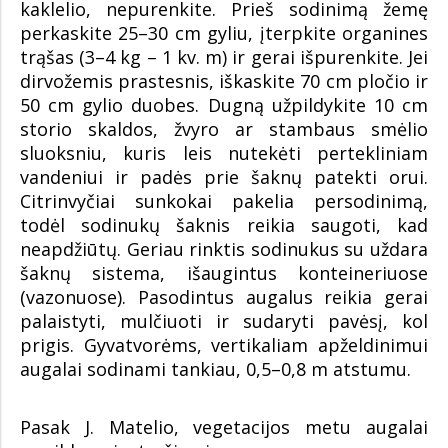
kaklelio, nepurenkite. Prieš sodinimą žemę
perkaskite 25–30 cm gyliu, įterpkite organines
trąšas (3–4 kg – 1 kv. m) ir gerai išpurenkite. Jei
dirvožemis prastesnis, iškaskite 70 cm pločio ir
50 cm gylio duobes. Dugną užpildykite 10 cm
storio skaldos, žvyro ar stambaus smėlio
sluoksniu, kuris leis nutekėti pertekliniam
vandeniui ir padės prie šaknų patekti orui.
Citrinvyčiai sunkokai pakelia persodinimą,
todėl sodinukų šaknis reikia saugoti, kad
neapdžiūtų. Geriau rinktis sodinukus su uždara
šaknų sistema, išaugintus konteineriuose
(vazonuose). Pasodintus augalus reikia gerai
palaistyti, mulčiuoti ir sudaryti pavėsį, kol
prigis. Gyvatvorėms, vertikaliam apželdinimui
augalai sodinami tankiau, 0,5–0,8 m atstumu.
Pasak J. Matelio, vegetacijos metu augalai