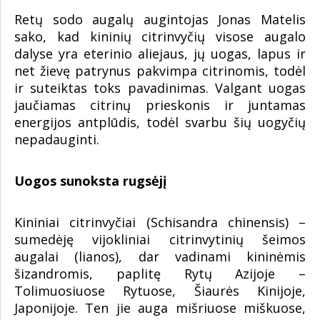
Retų sodo augalų augintojas Jonas Matelis
sako, kad kininių citrinvyčių visose augalo
dalyse yra eterinio aliejaus, jų uogas, lapus ir
net žievę patrynus pakvimpa citrinomis, todėl
ir suteiktas toks pavadinimas. Valgant uogas
jaučiamas citrinų prieskonis ir juntamas
energijos antplūdis, todėl svarbu šių uogyčių
nepadauginti.
Uogos sunoksta rugsėjį
Kininiai citrinvyčiai (Schisandra chinensis) –
sumedėję vijokliniai citrinvytinių šeimos
augalai (lianos), dar vadinami kininėmis
šizandromis, paplitę Rytų Azijoje –
Tolimuosiuose Rytuose, Šiaurės Kinijoje,
Japonijoje. Ten jie auga mišriuose miškuose,