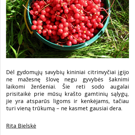
Dėl gydomųjų savybių kininiai citrinvyčiai įgijo
ne mažesnę šlovę negu gyvybės šaknimi
laikomi ženšeniai. Šie reti sodo augalai
prisitaikė prie mūsų krašto gamtinių sąlygų,
jie yra atsparūs ligoms ir kenkėjams, tačiau
turi vieną trūkumą – ne kasmet gausiai dera.
Rita Bielskė