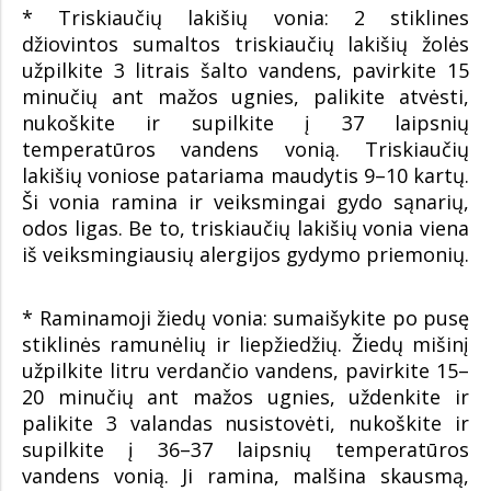
* Triskiaučių lakišių vonia: 2 stiklines
džiovintos sumaltos triskiaučių lakišių žolės
užpilkite 3 litrais šalto vandens, pavirkite 15
minučių ant mažos ugnies, palikite atvėsti,
nukoškite ir supilkite į 37 laipsnių
temperatūros vandens vonią. Triskiaučių
lakišių voniose patariama maudytis 9–10 kartų.
Ši vonia ramina ir veiksmingai gydo sąnarių,
odos ligas. Be to, triskiaučių lakišių vonia viena
iš veiksmingiausių alergijos gydymo priemonių.
* Raminamoji žiedų vonia: sumaišykite po pusę
stiklinės ramunėlių ir liepžiedžių. Žiedų mišinį
užpilkite litru verdančio vandens, pavirkite 15–
20 minučių ant mažos ugnies, uždenkite ir
palikite 3 valandas nusistovėti, nukoškite ir
supilkite į 36–37 laipsnių temperatūros
vandens vonią. Ji ramina, malšina skausmą,