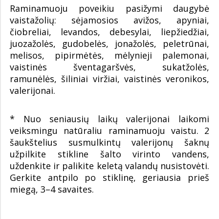
Raminamuoju poveikiu pasižymi daugybė
vaistažolių: sėjamosios avižos, apyniai,
čiobreliai, levandos, debesylai, liepžiedžiai,
juozažolės, gudobelės, jonažolės, peletrūnai,
melisos, pipirmėtės, mėlynieji palemonai,
vaistinės šventagaršvės, sukatžolės,
ramunėlės, šiliniai viržiai, vaistinės veronikos,
valerijonai.
* Nuo seniausių laikų valerijonai laikomi
veiksmingu natūraliu raminamuoju vaistu. 2
šaukštelius susmulkintų valerijonų šaknų
užpilkite stikline šalto virinto vandens,
uždenkite ir palikite keletą valandų nusistovėti.
Gerkite antpilo po stiklinę, geriausia prieš
miegą, 3–4 savaites.