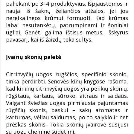
paliekant po 3–4 produktyvius. Išpjaustomos ir
naujai iš šaknų želiančios atžalos, jei jos
nereikalingos krūmui formuoti. Kad krūmas
labai nesutankėtų, patrumpinami ir šoniniai
ūgliai. Genėti galima ištisus metus, išskyrus
pavasarį, kai iš žaizdų teka sultys.
Įvairių skonių paletė
Citrinvyčių uogos rūgščios, specifinio skonio,
tinka perdirbti. Senovės kinų knygose rašoma,
kad kininių citrinvyčių uogos yra penkių skonių:
rūgštaus, kartaus, sūroko, aitraus ir saldaus.
Valgant šviežias uogas pirmiausia pajuntamas
rūgščių skonis, paskui – sakų aromatas ir
kartumas, vėliau saldumas, po to salyklo ir net
prėskas skonis. Tokia skonių įvairovė susijusi
su uogų chemine sudėtimi.