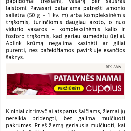
papildomai tręšiami, vasarą per sausras
laistomi. Pavasarį patariama patręšti amonio
salietra (50 g – 1 kv. m) arba kompleksinėmis
trąšomis, turinčiomis daugiau azoto, o nuo
vidurio vasaros – kompleksinėmis kalio ir
fosforo trąšomis, kad geriau sumedėtų ūgliai.
Aplink krūmą negalima kasinėti ar giliai
purenti, nes pažeidžiamos paviršiuje esančios
šaknys.
REKLAMA
Kininiai citrinvyčiai atsparūs šalčiams, žiemai jų
nereikia pridengti, bet galima mulčiuoti
pakrūmes. Prieš žiemą geriausia mulčiuoti, kai