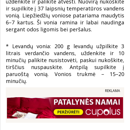
uždenkite ir palikite atvėsti. Nuovirą nukoškite
ir supilkite į 37 laipsnių temperatūros vandens
vonią. Liepžiedžių voniose patariama maudytis
6–7 kartus. Ši vonia ramina ir labai naudinga
sergant odos ligomis bei peršalus.
* Levandų vonia: 200 g levandų užpilkite 3
litrais verdančio vandens, uždenkite ir 10
minučių palikite nusistovėti, paskui nukoškite,
tirščius nuspauskite. Antpilą supilkite į
paruoštą vonią. Vonios trukmė – 15–20
minučių.
REKLAMA