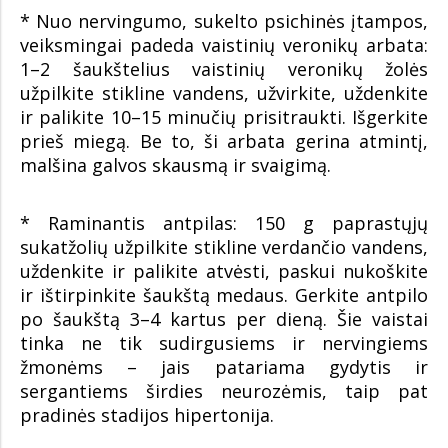
* Nuo nervingumo, sukelto psichinės įtampos,
veiksmingai padeda vaistinių veronikų arbata:
1–2 šaukštelius vaistinių veronikų žolės
užpilkite stikline vandens, užvirkite, uždenkite
ir palikite 10–15 minučių prisitraukti. Išgerkite
prieš miegą. Be to, ši arbata gerina atmintį,
malšina galvos skausmą ir svaigimą.
* Raminantis antpilas: 150 g paprastųjų
sukatžolių užpilkite stikline verdančio vandens,
uždenkite ir palikite atvėsti, paskui nukoškite
ir ištirpinkite šaukštą medaus. Gerkite antpilo
po šaukštą 3–4 kartus per dieną. Šie vaistai
tinka ne tik sudirgusiems ir nervingiems
žmonėms – jais patariama gydytis ir
sergantiems širdies neurozėmis, taip pat
pradinės stadijos hipertonija.