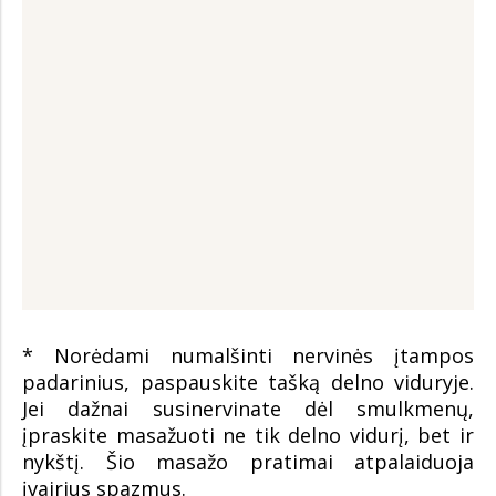
* Norėdami numalšinti nervinės įtampos
padarinius, paspauskite tašką delno viduryje.
Jei dažnai susinervinate dėl smulkmenų,
įpraskite masažuoti ne tik delno vidurį, bet ir
nykštį. Šio masažo pratimai atpalaiduoja
įvairius spazmus.