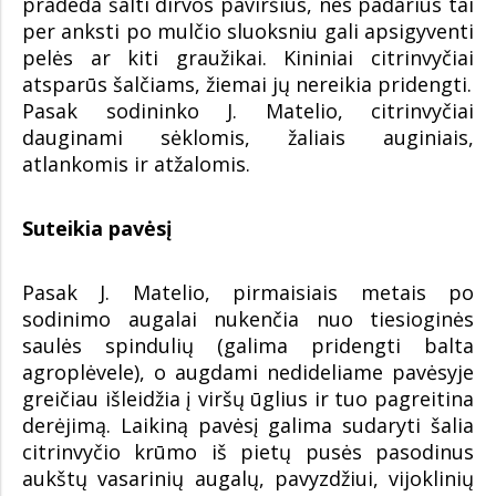
pradeda šalti dirvos paviršius, nes padarius tai
per anksti po mulčio sluoksniu gali apsigyventi
pelės ar kiti graužikai. Kininiai citrinvyčiai
atsparūs šalčiams, žiemai jų nereikia pridengti.
Pasak sodininko J. Matelio, citrinvyčiai
dauginami sėklomis, žaliais auginiais,
atlankomis ir atžalomis.
Suteikia pavėsį
Pasak J. Matelio, pirmaisiais metais po
sodinimo augalai nukenčia nuo tiesioginės
saulės spindulių (galima pridengti balta
agroplėvele), o augdami nedideliame pavėsyje
greičiau išleidžia į viršų ūglius ir tuo pagreitina
derėjimą. Laikiną pavėsį galima sudaryti šalia
citrinvyčio krūmo iš pietų pusės pasodinus
aukštų vasarinių augalų, pavyzdžiui, vijoklinių