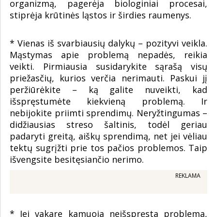
organizmą, pagerėja biologiniai procesai,
stiprėja krūtinės ląstos ir širdies raumenys.
* Vienas iš svarbiausių dalykų – pozityvi veikla.
Mąstymas apie problemą nepadės, reikia
veikti. Pirmiausia susidarykite sąrašą visų
priežasčių, kurios verčia nerimauti. Paskui jį
peržiūrėkite – ką galite nuveikti, kad
išspręstumėte kiekvieną problemą. Ir
nebijokite priimti sprendimų. Neryžtingumas –
didžiausias streso šaltinis, todėl geriau
padaryti greitą, aiškų sprendimą, net jei vėliau
tektų sugrįžti prie tos pačios problemos. Taip
išvengsite besitęsiančio nerimo.
REKLAMA
* Jei vakare kamuoja neišspręsta problema,