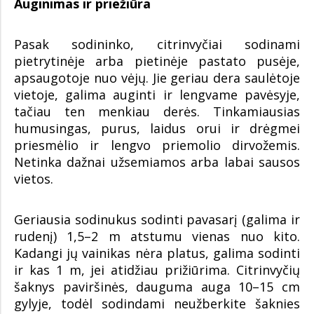
Auginimas ir priežiūra
Pasak sodininko, citrinvyčiai sodinami
pietrytinėje arba pietinėje pastato pusėje,
apsaugotoje nuo vėjų. Jie geriau dera saulėtoje
vietoje, galima auginti ir lengvame pavėsyje,
tačiau ten menkiau derės. Tinkamiausias
humusingas, purus, laidus orui ir drėgmei
priesmėlio ir lengvo priemolio dirvožemis.
Netinka dažnai užsemiamos arba labai sausos
vietos.
Geriausia sodinukus sodinti pavasarį (galima ir
rudenį) 1,5–2 m atstumu vienas nuo kito.
Kadangi jų vainikas nėra platus, galima sodinti
ir kas 1 m, jei atidžiau prižiūrima. Citrinvyčių
šaknys paviršinės, dauguma auga 10–15 cm
gylyje, todėl sodindami neužberkite šaknies