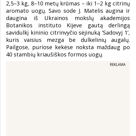
2,5–3 kg, 8–10 metų krūmas – iki 1–2 kg citrinų
aromato uogų. Savo sode J. Matelis augina ir
daugina iš Ukrainos mokslų akademijos
Botanikos instituto Kijeve gautą derlingą
savidulkį kininio citrinvyčio sėjinuką ‘Sadovyj 1ʼ,
kuris vaisius mezga be dulkelinių augalų.
Pailgose, puriose kekėse noksta maždaug po
40 stambių kriaušiškos formos uogų.
REKLAMA