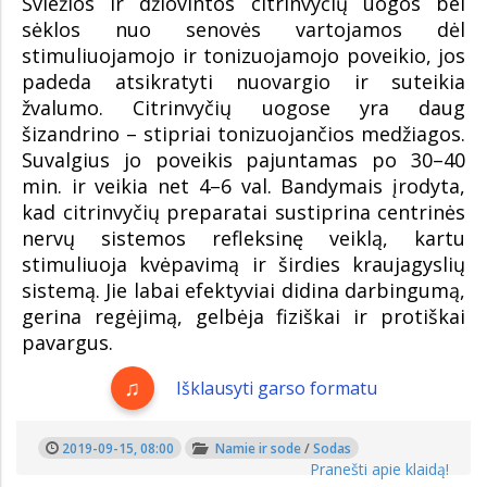
Šviežios ir džiovintos citrinvyčių uogos bei
sėklos nuo senovės vartojamos dėl
stimuliuojamojo ir tonizuojamojo poveikio, jos
padeda atsikratyti nuovargio ir suteikia
žvalumo. Citrinvyčių uogose yra daug
šizandrino – stipriai tonizuojančios medžiagos.
Suvalgius jo poveikis pajuntamas po 30–40
min. ir veikia net 4–6 val. Bandymais įrodyta,
kad citrinvyčių preparatai sustiprina centrinės
nervų sistemos refleksinę veiklą, kartu
stimuliuoja kvėpavimą ir širdies kraujagyslių
sistemą. Jie labai efektyviai didina darbingumą,
gerina regėjimą, gelbėja fiziškai ir protiškai
pavargus.
Išklausyti garso formatu
2019-09-15, 08:00
Namie ir sode
/
Sodas
Pranešti apie klaidą!