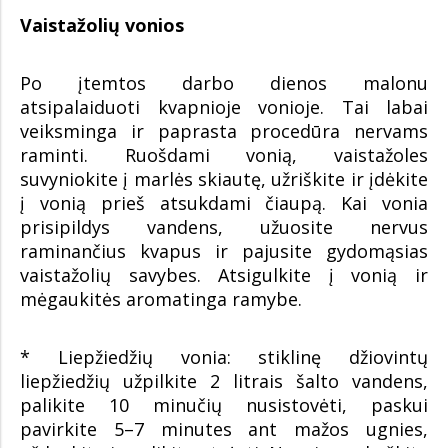
Vaistažolių vonios
Po įtemtos darbo dienos malonu
atsipalaiduoti kvapnioje vonioje. Tai labai
veiksminga ir paprasta procedūra nervams
raminti. Ruošdami vonią, vaistažoles
suvyniokite į marlės skiautę, užriškite ir įdėkite
į vonią prieš atsukdami čiaupą. Kai vonia
prisipildys vandens, užuosite nervus
raminančius kvapus ir pajusite gydomąsias
vaistažolių savybes. Atsigulkite į vonią ir
mėgaukitės aromatinga ramybe.
* Liepžiedžių vonia: stiklinę džiovintų
liepžiedžių užpilkite 2 litrais šalto vandens,
palikite 10 minučių nusistovėti, paskui
pavirkite 5–7 minutes ant mažos ugnies,