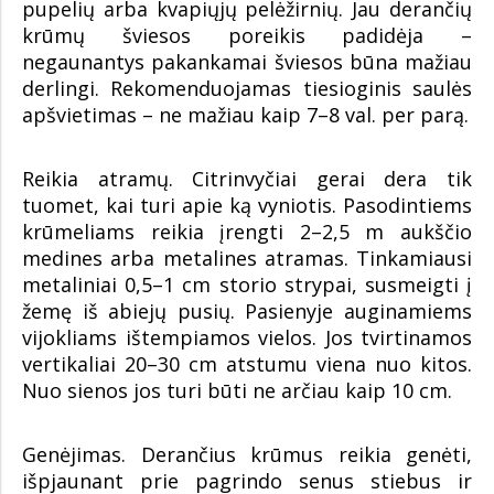
pupelių arba kvapiųjų pelėžirnių. Jau derančių
krūmų šviesos poreikis padidėja –
negaunantys pakankamai šviesos būna mažiau
derlingi. Rekomenduojamas tiesioginis saulės
apšvietimas – ne mažiau kaip 7–8 val. per parą.
Reikia atramų. Citrinvyčiai gerai dera tik
tuomet, kai turi apie ką vyniotis. Pasodintiems
krūmeliams reikia įrengti 2–2,5 m aukščio
medines arba metalines atramas. Tinkamiausi
metaliniai 0,5–1 cm storio strypai, susmeigti į
žemę iš abiejų pusių. Pasienyje auginamiems
vijokliams ištempiamos vielos. Jos tvirtinamos
vertikaliai 20–30 cm atstumu viena nuo kitos.
Nuo sienos jos turi būti ne arčiau kaip 10 cm.
Genėjimas. Derančius krūmus reikia genėti,
išpjaunant prie pagrindo senus stiebus ir