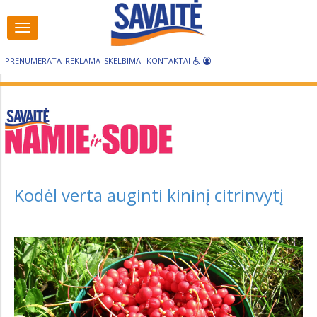
Visos
Visos
kategorijos
kategorijos
PRENUMERATA
REKLAMA
SKELBIMAI
KONTAKTAI
Kodėl verta auginti kininį citrinvytį