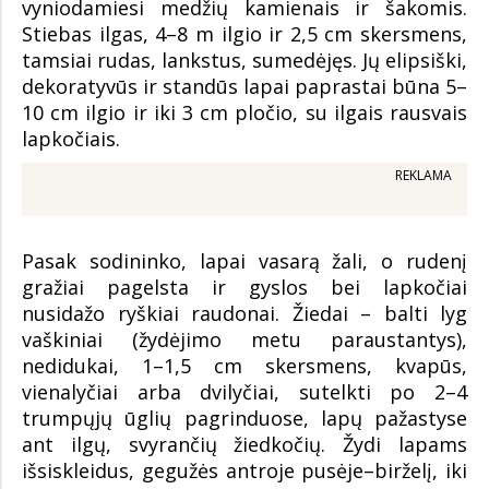
vyniodamiesi medžių kamienais ir šakomis.
Stiebas ilgas, 4–8 m ilgio ir 2,5 cm skersmens,
tamsiai rudas, lankstus, sumedėjęs. Jų elipsiški,
dekoratyvūs ir standūs lapai paprastai būna 5–
10 cm ilgio ir iki 3 cm pločio, su ilgais rausvais
lapkočiais.
REKLAMA
Pasak sodininko, lapai vasarą žali, o rudenį
gražiai pagelsta ir gyslos bei lapkočiai
nusidažo ryškiai raudonai. Žiedai – balti lyg
vaškiniai (žydėjimo metu paraustantys),
nedidukai, 1–1,5 cm skersmens, kvapūs,
vienalyčiai arba dvilyčiai, sutelkti po 2–4
trumpųjų ūglių pagrinduose, lapų pažastyse
ant ilgų, svyrančių žiedkočių. Žydi lapams
išsiskleidus, gegužės antroje pusėje–birželį, iki