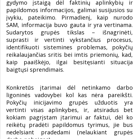
gydymo įstaigą dėl faktinių aplinkybių ir
papildomos informacijos, galimai susijusios su
įvykiu, pateikimo. Pirmadienį, kaip nurodo
SAM, informacija buvo gauta ir yra vertinama.
Sudarytos grupės tikslas – išnagrinėti,
suprasti ir vertinti vykstančius procesus,
identifikuoti sistemines problemas, pokyčių
reikalaujančias sritis bei imtis priemonių, kad,
kaip paaiškėjo, ilgai besitęsianti situacija
baigtųsi sprendimais.
Konkretūs įtarimai dėl netinkamo darbo
ligoninės vadovybei kol kas nėra pareikšti.
Pokyčių inicijavimo grupės užduotis yra
vertinti visas aplinkybes, ir, atsiradus bet
kokiam pagrįstam įtarimui ar faktui, dėl ko
reikėtų pradėti papildomus tyrimus, jie bus
nedelsiant pradedami (nelaukiant grupės