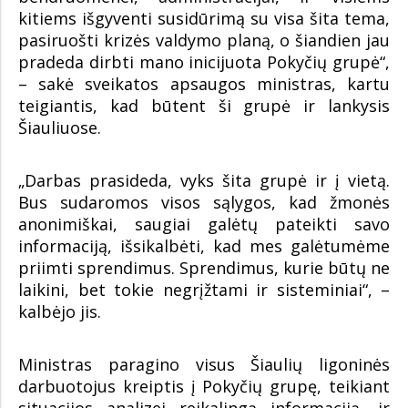
kitiems išgyventi susidūrimą su visa šita tema,
pasiruošti krizės valdymo planą, o šiandien jau
pradeda dirbti mano inicijuota Pokyčių grupė“,
– sakė sveikatos apsaugos ministras, kartu
teigiantis, kad būtent ši grupė ir lankysis
Šiauliuose.
„Darbas prasideda, vyks šita grupė ir į vietą.
Bus sudaromos visos sąlygos, kad žmonės
anonimiškai, saugiai galėtų pateikti savo
informaciją, išsikalbėti, kad mes galėtumėme
priimti sprendimus. Sprendimus, kurie būtų ne
laikini, bet tokie negrįžtami ir sisteminiai“, –
kalbėjo jis.
Ministras paragino visus Šiaulių ligoninės
darbuotojus kreiptis į Pokyčių grupę, teikiant