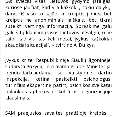
„Aš kviečiu visas Lietuvos gydymo įstaigas,
kuriose jaučiat, kad yra kažkokių tokių dalykų,
daryti iš viso to sąjūdį ir kreiptis į mus, bet
kreiptis ne anoniminiais laiškais, bet tikrai
suteikti vertingą informaciją. Spręskime galų
gale šitą klausimą visos Lietuvos atžvilgiu, o ne
taip, kad vis kas keli metai, įvykus kažkokiai
skaudžiai situacijai“, – tvirtino A. Dulkys.
Įvykus krizei Respublikinėje Šiaulių ligoninėje,
sudaryta Pokyčių inicijavimo grupė. Ministerija,
bendradarbiaudama su Valstybine darbo
inspekcija, ketina pasitelkti psichologus,
turinčius ekspertinę patirtį psichikos sveikatai
palankios aplinkos ir kultūros organizacijoje
klausimais.
SAM praėjusios savaitės pradžioje kreipėsi į