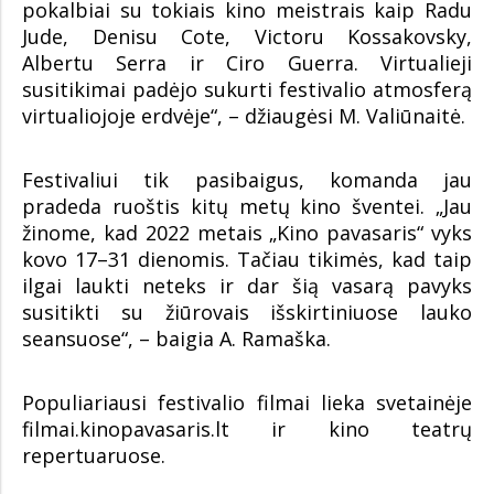
pokalbiai su tokiais kino meistrais kaip Radu
Jude, Denisu Cote, Victoru Kossakovsky,
Albertu Serra ir Ciro Guerra. Virtualieji
susitikimai padėjo sukurti festivalio atmosferą
virtualiojoje erdvėje“, – džiaugėsi M. Valiūnaitė.
Festivaliui tik pasibaigus, komanda jau
pradeda ruoštis kitų metų kino šventei. „Jau
žinome, kad 2022 metais „Kino pavasaris“ vyks
kovo 17–31 dienomis. Tačiau tikimės, kad taip
ilgai laukti neteks ir dar šią vasarą pavyks
susitikti su žiūrovais išskirtiniuose lauko
seansuose“, – baigia A. Ramaška.
Populiariausi festivalio filmai lieka svetainėje
filmai.kinopavasaris.lt ir kino teatrų
repertuaruose.