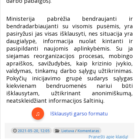
darbo pabaigos).
Ministerija pabrėžia bendraujanti ir
bendradarbiaujanti su visomis pusėmis, yra
pasiryžusi jas visas išklausyti, nes situacija yra
daugialypė, informacija nuolat kintanti ir
pasipildanti naujomis aplinkybėmis. Su ja
siejamas reorganizacijos procesas, mobingo
apraiškos, savižudybės, kaip krizinio įvykio,
valdymas, tinkamų darbo sąlygų užtikrinimas.
Pokyčių inicijavimo grupė sudarys sąlygas
kiekvienam bendruomenės nariui būti
išklausytam, užtikrinant anonimiškumą,
neatskleidžiant informacijos šaltinių.
Išklausyti garso formatu
2021-05-20, 12:05
Lietuva
/
Komentaras
Pranešti apie klaidą!