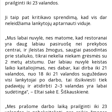
prailginti iki 23 valandos.
Ji taip pat kritikavo sprendimą, kad vis dar
neleidžiama lankytojų aptarnauti viduje.
„Mus labai nuvylė, nes matome, kad restoranai
yra daug labiau pasiruošę nei prekybos
centrai, ir įleistas žmogus, saugiai pasodintas
prie staliuko, tikrai nekelia niekam grėsmės su
2 metų atstumu. Dar labiau nuvylė keistas
laiko kaitaliojimas, nes dabar, kai dirba iki 21
valandos, nuo 18 iki 21 valandos sugužėdavo
visi lankytojai po darbo, tai išsikviesti tiek
padavėjų ir atidirbti 2–3 valandas yra labai
sudėtinga“, – Eltai sakė E. Šiškauskienė.
„Mes prašome darbo laiką prailginti iki 23