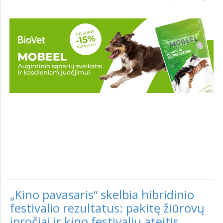
„Kino pavasaris“ skelbia hibridinio
festivalio rezultatus: pakitę žiūrovų
įpročiai ir kino festivalių ateitis