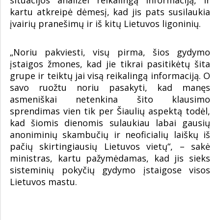
situacijos analizei reikalingą informaciją, ir
kartu atkreipė dėmesį, kad jis pats susilaukia
įvairių pranešimų ir iš kitų Lietuvos ligoninių.
„Noriu pakviesti, visų pirma, šios gydymo
įstaigos žmones, kad jie tikrai pasitikėtų šita
grupe ir teiktų jai visą reikalingą informaciją. O
savo ruožtu noriu pasakyti, kad manęs
asmeniškai netenkina šito klausimo
sprendimas vien tik per Šiaulių aspektą todėl,
kad šiomis dienomis sulaukiau labai gausių
anoniminių skambučių ir neoficialių laiškų iš
pačių skirtingiausių Lietuvos vietų“, – sakė
ministras, kartu pažymėdamas, kad jis sieks
sisteminių pokyčių gydymo įstaigose visos
Lietuvos mastu.