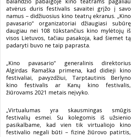
balandžio pabaigoje kino teatrams pagaliau
atvėrus duris festivalis savaitei grįžo į savo
namus – didžiuosius kino teatrų ekranus. „Kino
pavasario“ organizatoriai džiaugiasi subūrę
daugiau nei 108 tūkstančius kino mylėtojų iš
visos Lietuvos, tačiau pasakoja, kad šiemet tą
padaryti buvo ne taip paprasta.
„Kino pavasario“ generalinis direktorius
Algirdas Ramaška primena, kad didieji kino
festivaliai, pavyzdžiui, Tarptautinis Berlyno
kino festivalis ar Kanų kino festivalis,
žiūrovams 2021 metais neįvyko.
„Virtualumas yra skausmingas smūgis
festivalių esmei. Su kolegomis iš užsienio
pasikalbame, kad vien tik virtualiojo kino
festivalio negali būti – fizinė žiūrovo patirtis,