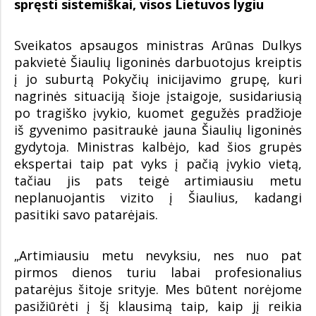
spręsti sistemiškai, visos Lietuvos lygiu
Sveikatos apsaugos ministras Arūnas Dulkys
pakvietė Šiaulių ligoninės darbuotojus kreiptis
į jo suburtą Pokyčių inicijavimo grupę, kuri
nagrinės situaciją šioje įstaigoje, susidariusią
po tragiško įvykio, kuomet gegužės pradžioje
iš gyvenimo pasitraukė jauna Šiaulių ligoninės
gydytoja. Ministras kalbėjo, kad šios grupės
ekspertai taip pat vyks į pačią įvykio vietą,
tačiau jis pats teigė artimiausiu metu
neplanuojantis vizito į Šiaulius, kadangi
pasitiki savo patarėjais.
„Artimiausiu metu nevyksiu, nes nuo pat
pirmos dienos turiu labai profesionalius
patarėjus šitoje srityje. Mes būtent norėjome
pasižiūrėti į šį klausimą taip, kaip jį reikia