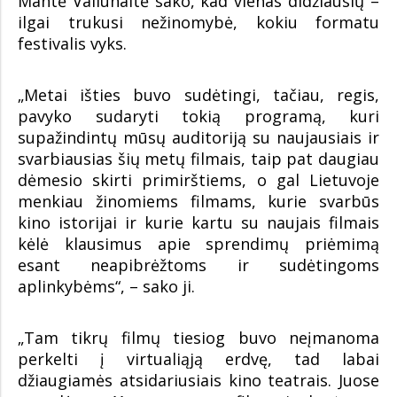
Mantė Valiūnaitė sako, kad vienas didžiausių –
ilgai trukusi nežinomybė, kokiu formatu
festivalis vyks.
„Metai išties buvo sudėtingi, tačiau, regis,
pavyko sudaryti tokią programą, kuri
supažindintų mūsų auditoriją su naujausiais ir
svarbiausias šių metų filmais, taip pat daugiau
dėmesio skirti primirštiems, o gal Lietuvoje
menkiau žinomiems filmams, kurie svarbūs
kino istorijai ir kurie kartu su naujais filmais
kėlė klausimus apie sprendimų priėmimą
esant neapibrėžtoms ir sudėtingoms
aplinkybėms“, – sako ji.
„Tam tikrų filmų tiesiog buvo neįmanoma
perkelti į virtualiąją erdvę, tad labai
džiaugiamės atsidariusiais kino teatrais. Juose