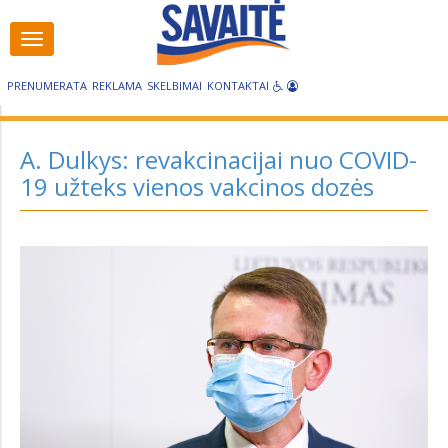
Visos
Visos
kategorijos
kategorijos
PRENUMERATA
REKLAMA
SKELBIMAI
KONTAKTAI
A. Dulkys: revakcinacijai nuo COVID-
19 užteks vienos vakcinos dozės