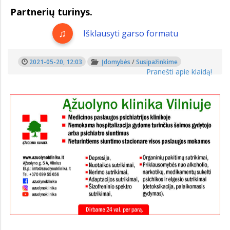
Partnerių turinys.
Išklausyti garso formatu
2021-05-20, 12:03
Įdomybės
/
Susipažinkime
Pranešti apie klaidą!