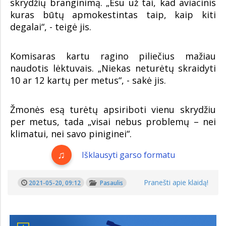
skrydžių branginimą. „Esu už tai, kad aviacinis
kuras būtų apmokestintas taip, kaip kiti
degalai“, - teigė jis.
Komisaras kartu ragino piliečius mažiau
naudotis lėktuvais. „Niekas neturėtų skraidyti
10 ar 12 kartų per metus“, - sakė jis.
Žmonės esą turėtų apsiriboti vienu skrydžiu
per metus, tada „visai nebus problemų – nei
klimatui, nei savo piniginei“.
Išklausyti garso formatu
Pranešti apie klaidą!
2021-05-20, 09:12
Pasaulis