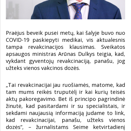
Praėjus beveik pusei metų, kai šalyje buvo nuo
COVID-19 paskiepyti medikai, vis aktualesnis
tampa revakcinacijos klausimas. Sveikatos
apsaugos ministras Arūnas Dulkys teigia, kad,
vykdant gyventojų revakcinaciją, panašu, jog
užteks vienos vakcinos dozės.
„Tai revakcinacijai jau ruošiamės, matome, kad
tam mums reikės truputėlį ir kai kurių teisės
aktų pakoregavimo. Bet iš principo pagrindinė
žinutė, kad pasitardami ir su specialistais, ir
sekdami naujausią informaciją judame to link,
kad revakcinacijai, panašu, užteks vienos
dozės“, – žurnalistams Seime ketvirtadienį