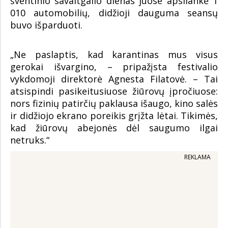
šventinio savaitgalio dienas juose apsilankė 1
010 automobilių, didžioji dauguma seansų
buvo išparduoti.
„Ne paslaptis, kad karantinas mus visus
gerokai išvargino, – pripažįsta festivalio
vykdomoji direktorė Agnesta Filatovė. – Tai
atsispindi pasikeitusiuose žiūrovų įpročiuose:
nors fizinių patirčių paklausa išaugo, kino salės
ir didžiojo ekrano poreikis grįžta lėtai. Tikimės,
kad žiūrovų abejonės dėl saugumo ilgai
netruks.“
REKLAMA