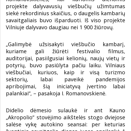
projekte dalyvavusių viešbučių užimtumas
siekė rekordinius skaičius, o daugelis kambarių
savaitgaliais buvo išparduoti. Iš viso projekte
Vilniuje dalyvavo daugiau nei 1 900 žiūrovų.
„Galimybė užsisakyti viešbučio kambarį,
kuriame gali žiūrėti festivalio filmus,
auditorijai, pasiilgusiai kelionių, naujų vietų ir
potyrių, buvo pasiūlyta pačiu laiku. Vilniaus
viešbučiai, kuriuos, kaip ir visą turizmo
sektorių, labai paveikė pandemijos
apribojimai, šią iniciatyvą įvertino labai
palankiai“, – pasakoja I. Romanovskienė.
Didelio dėmesio sulaukė ir ant Kauno
„Akropolio“ stovėjimo aikštelės stogo dviejose
salėse vykę autokino seansai: per keturias