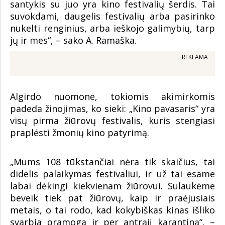
santykis su juo yra kino festivalių šerdis. Tai
suvokdami, daugelis festivalių arba pasirinko
nukelti renginius, arba ieškojo galimybių, tarp
jų ir mes“, – sako A. Ramaška.
REKLAMA
Algirdo nuomone, tokiomis akimirkomis
padeda žinojimas, ko sieki: „Kino pavasaris“ yra
visų pirma žiūrovų festivalis, kuris stengiasi
praplėsti žmonių kino patyrimą.
„Mums 108 tūkstančiai nėra tik skaičius, tai
didelis palaikymas festivaliui, ir už tai esame
labai dėkingi kiekvienam žiūrovui. Sulaukėme
beveik tiek pat žiūrovų, kaip ir praėjusiais
metais, o tai rodo, kad kokybiškas kinas išliko
svarbia pramoga ir per antrąjį karantiną“, –