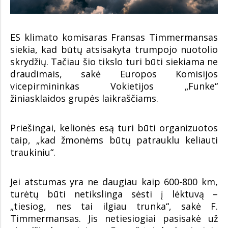
ES klimato komisaras Fransas Timmermansas
siekia, kad būtų atsisakyta trumpojo nuotolio
skrydžių. Tačiau šio tikslo turi būti siekiama ne
draudimais, sakė Europos Komisijos
vicepirmininkas Vokietijos „Funke“
žiniasklaidos grupės laikraščiams.
Priešingai, kelionės esą turi būti organizuotos
taip, „kad žmonėms būtų patrauklu keliauti
traukiniu“.
Jei atstumas yra ne daugiau kaip 600-800 km,
turėtų būti netikslinga sėsti į lėktuvą –
„tiesiog, nes tai ilgiau trunka“, sakė F.
Timmermansas. Jis netiesiogiai pasisakė už