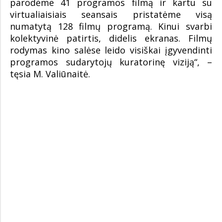
parodėme 41 programos filmą ir kartu su
virtualiaisiais seansais pristatėme visą
numatytą 128 filmų programą. Kinui svarbi
kolektyvinė patirtis, didelis ekranas. Filmų
rodymas kino salėse leido visiškai įgyvendinti
programos sudarytojų kuratorinę viziją“, –
tęsia M. Valiūnaitė.