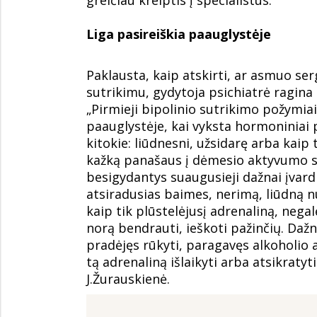
Liga pasireiškia paauglystėje
Paklausta, kaip atskirti, ar asmuo ser
sutrikimu, gydytoja psichiatrė ragina
„Pirmieji bipolinio sutrikimo požymiai
paauglystėje, kai vyksta hormoniniai p
kitokie: liūdnesni, užsidarę arba kaip t
kažką panašaus į dėmesio aktyvumo su
besigydantys suaugusieji dažnai įvard
atsiradusias baimes, nerimą, liūdną n
kaip tik plūstelėjusį adrenaliną, negalė
norą bendrauti, ieškoti pažinčių. Daž
pradėjęs rūkyti, paragavęs alkoholio
tą adrenaliną išlaikyti arba atsikratyt
J.Žurauskienė.