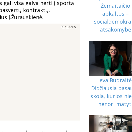
ali visa galva nerti į sportą
Žemaitaičio
epasvertų kontraktų,
apkaltos –
žius J.Žurauskienė.
socialdemokra
REKLAMA
atsakomybė
Ieva Budraitė
Didžiausia pasa
skola, kurios ni
nenori matyt