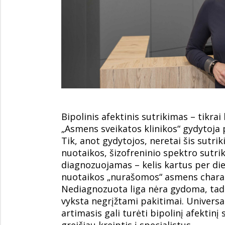
Bipolinis afektinis sutrikimas – tikrai
„Asmens sveikatos klinikos“ gydytoja p
Tik, anot gydytojos, neretai šis sutri
nuotaikos, šizofreninio spektro sutri
diagnozuojamas – kelis kartus per die
nuotaikos „nurašomos“ asmens chara
Nediagnozuota liga nėra gydoma, tad
vyksta negrįžtami pakitimai. Universa
artimasis gali turėti bipolinį afektinį
greičiau kreiptis į specialistus.