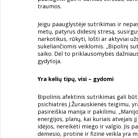
traumos.
Jeigu paauglystėje sutrikimas ir nepasi
metų, patyrus didesnį stresą, susirgus
narkotikus, rūkyti, lošti ar aktyviai u
sukeliančiomis veiklomis. „Bipolinį su
saiko. Dėl to priklausomybės dažniausia
gydytoja.
Yra kelių tipų, visi – gydomi
Bipolinis afektinis sutrikimas gali būti 
psichiatrės J.Žurauskienės teigimu, y
pasireiškia manija ir pakilimu. „Mani
energijos, planų, kai kuriais atvejais j
idėjos, nereikėti miego ir valgio. Jis 
dėmesio, protinė ir fizinė veikla yra