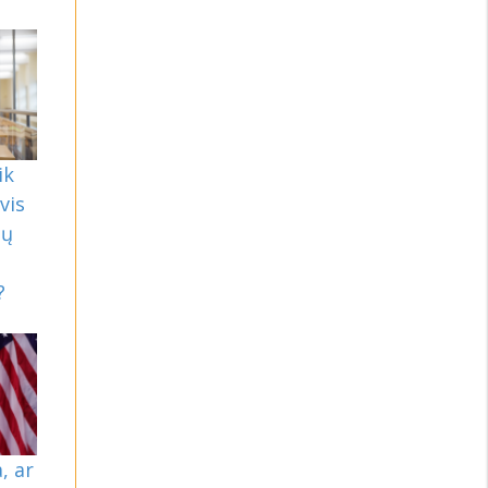
ik
vis
ių
?
, ar