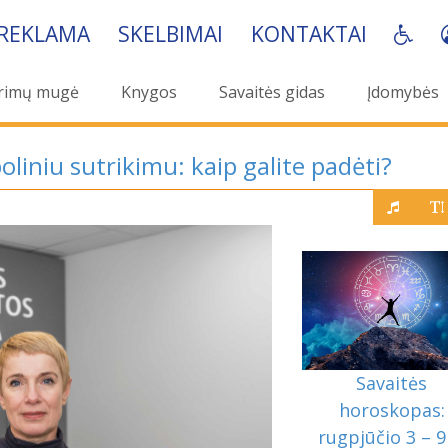
REKLAMA
SKELBIMAI
KONTAKTAI
rimų mugė
Knygos
Savaitės gidas
Įdomybės
poliniu sutrikimu: kaip galite padėti?
Savaitės
horoskopas:
rugpjūčio 3 – 9