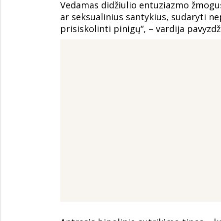
Vedamas didžiulio entuziazmo žmogus g
ar seksualinius santykius, sudaryti n
prisiskolinti pinigų“, – vardija pavyzd