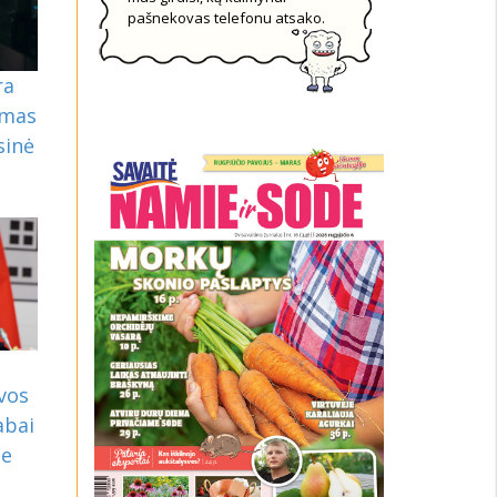
pašnekovas telefonu atsako.
ra
omas
sinė
vos
abai
je