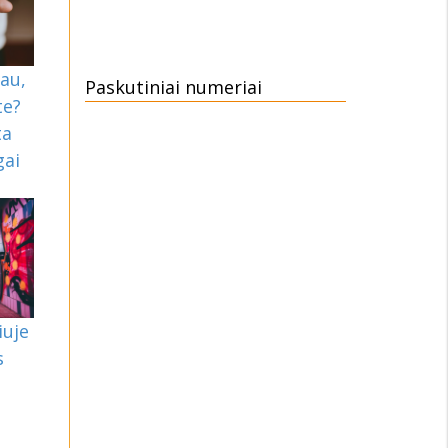
au,
Paskutiniai numeriai
te?
ta
gai
iuje
s