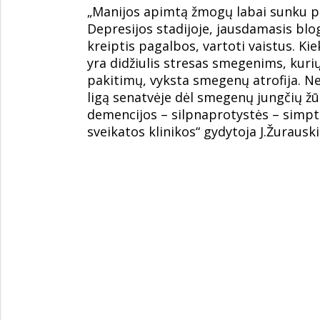
„Manijos apimtą žmogų labai sunku pag
Depresijos stadijoje, jausdamasis bl
kreiptis pagalbos, vartoti vaistus. K
yra didžiulis stresas smegenims, kur
pakitimų, vyksta smegenų atrofija. N
ligą senatvėje dėl smegenų jungčių žū
demencijos – silpnaprotystės – simpt
sveikatos klinikos“ gydytoja J.Žurausk