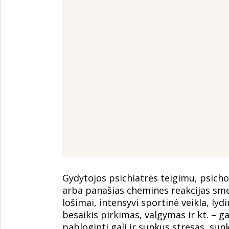
Gydytojos psichiatrės teigimu, psich
arba panašias chemines reakcijas sme
lošimai, intensyvi sportinė veikla, ly
besaikis pirkimas, valgymas ir kt. – ga
pabloginti gali ir sunkus stresas, sunki