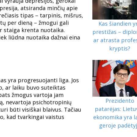
ai vyrauja depresijos, gerokai
presija, atsiranda minčių apie
iasis tipas – tarpinis, mišrus,
rtų per dieną – žmogui gali
Kas šiandien y
ir staiga krenta nuotaika.
prestižas – dipl
iek liūdna nuotaika dažnai eina
ar atrasta profe
kryptis?
as yra progresuojanti liga. Jos
, ar laiku buvo suteiktas
 pats žmogus vartoja jam
Prezidento
ją, nevartoja psichotropinių
patarėjas: Lietu
i būti visiškai blaivus. Tačiau
do, kad tvarkingai vaistus
ekonomika yra l
geroje padėty