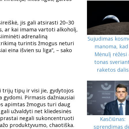
reiškė, jis gali atsirasti 20–30
, ar kai imama vartoti alkoholį,
žsiiminėti adrenaliną
Sujudimas kosm
trikimą turintis žmogus neturi
manoma, kad 
i eina išvien su liga“, – sako
Mėnulį rėžėsi 
tonas sveriant
raketos dalis
trijų tipų ir visi jie, gydytojos
ra gydomi. Pirmasis dažniausiai
jos apimtas žmogus turi daug
į gali užvaldyti net kliedesinės
paprastai negali sukoncentruoti
Kasčiūnas:
 mažo produktyvumo, chaotiška.
sprendimas d