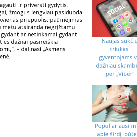
auti ir priversti gydytis.
ogai, žmogus lengviau pasiduoda
iekvienas priepuolis, paūmėjimas
ių metu atsiranda negrįžtamų
egydant ar netinkamai gydant
Naujas sukči
ties dažnai pasireiškia
triukas:
omų“, – dalinasi „Asmens
ienė.
gyventojams v
dažniau skamb
per „Viber“
Populiariausi mi
apie širdį: būt