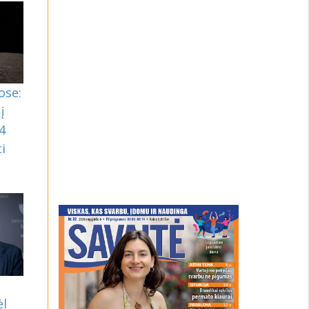
ose:
į
4
i
ėl