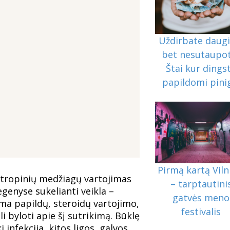
Uždirbate daugi
bet nesutaupo
Štai kur dings
papildomi pini
Pirmą kartą Viln
otropinių medžiagų vartojimas
– tarptautini
genyse sukelianti veikla –
gatvės meno
dima papildų, steroidų vartojimo,
festivalis
li byloti apie šį sutrikimą. Būklę
 infekcija, kitos ligos, galvos