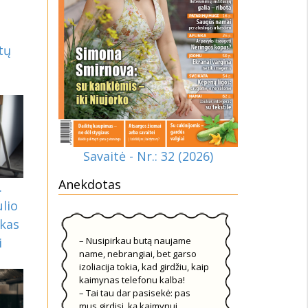
tų
Savaitė - Nr.: 32 (2026)
Anekdotas
.
ulio
ekas
– Nusipirkau butą naujame
i
name, nebrangiai, bet garso
izoliacija tokia, kad girdžiu, kaip
kaimynas telefonu kalba!
– Tai tau dar pasisekė: pas
mus girdisi, ką kaimynui