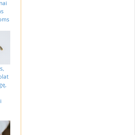
nai
as
moms
s,
olat
gę,
i