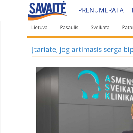
PRENUMERATA
Lietuva
Pasaulis
Sveikata
Pata
Įtariate, jog artimasis serga bi