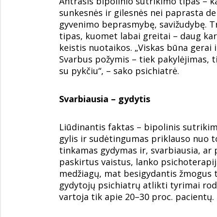
Antrasis bipolinio sutrikimo tipas – k
sunkesnės ir gilesnės nei paprasta de
gyvenimo beprasmybę, savižudybę. Treč
tipas, kuomet labai greitai – daug ka
keistis nuotaikos. „Viskas būna gerai 
Svarbus požymis – tiek pakylėjimas, t
su pykčiu“, – sako psichiatrė.
Svarbiausia – gydytis
Liūdinantis faktas – bipolinis sutrikim
gylis ir sudėtingumas priklauso nuo to
tinkamas gydymas ir, svarbiausia, ar
paskirtus vaistus, lanko psichoterapi
medžiagų, mat besigydantis žmogus tur
gydytojų psichiatrų atlikti tyrimai ro
vartoja tik apie 20–30 proc. pacientų.