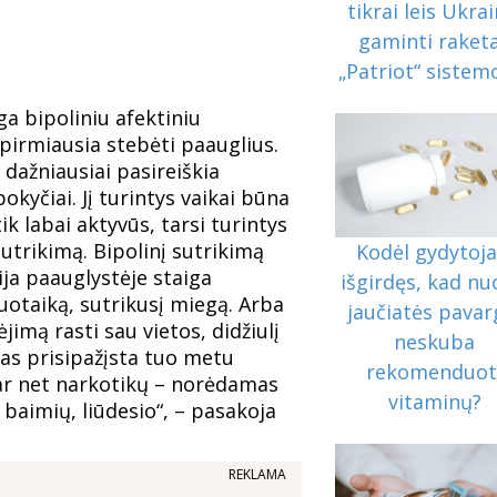
tikrai leis Ukrai
gaminti raket
„Patriot“ siste
ga bipoliniu afektiniu
 pirmiausia stebėti paauglius.
 dažniausiai pasireiškia
okyčiai. Jį turintys vaikai būna
ik labai aktyvūs, tarsi turintys
trikimą. Bipolinį sutrikimą
Kodėl gydytoja
ija paauglystėje staiga
išgirdęs, kad nu
uotaiką, sutrikusį miegą. Arba
jaučiatės pavar
jimą rasti sau vietos, didžiulį
neskuba
nas prisipažįsta tuo metu
rekomenduot
 ar net narkotikų – norėdamas
vitaminų?
i baimių, liūdesio“, – pasakoja
REKLAMA