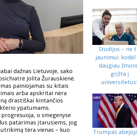
Studijos – ne t
jaunimui: kodėl 
daugiau žmon
 labai dažnas Lietuvoje, sako
grįžta į
sichiatrė Jolita Žurauskienė.
universitetus
kimas painiojamas su kitais
kimais arba apskritai nėra
ną drastiškai kintančios
kterio ypatumams.
 progresuoja, o smegenyse
lus patarimas įtarusiems, jog
 sutrikimą tėra vienas – kuo
Trumpas abejoja