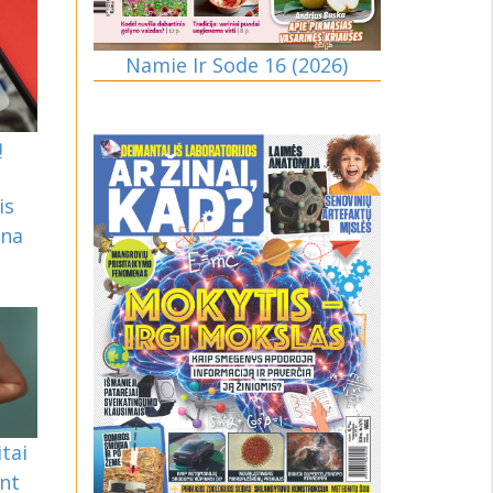
Namie Ir Sode 16 (2026)
ų
is
ina
tai
ent