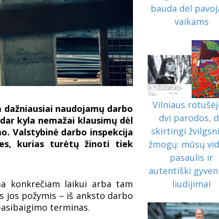
bauda dėl pavoj
vaikams
Vilniaus rotušėj
a dažniausiai naudojamų darbo
dvi parodos, 
s dar kyla nemažai klausimų dėl
skirtingi žvilgsni
o. Valstybinė darbo inspekcija
es, kurias turėtų žinoti tiek
žmogų: mūsų vid
pasaulis ir
autentiški gyve
a konkrečiam laikui arba tam
liudijimai
is jos požymis – iš anksto darbo
pasibaigimo terminas.