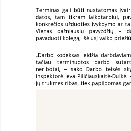
Terminas gali būti nustatomas įvairi
datos, tam tikram laikotarpiui, pa
konkrečios užduoties įvykdymo ar ta
Vienas dažniausių pavyzdžių – da
pavaduoti kolegą, išėjusį vaiko prieži
„Darbo kodeksas leidžia darbdaviam
tačiau terminuotos darbo sutar
neribotai, – sako Darbo teisės sky
inspektorė Ieva Piličiauskaitė-Dulkė. 
jų trukmės ribas, tiek papildomas ga