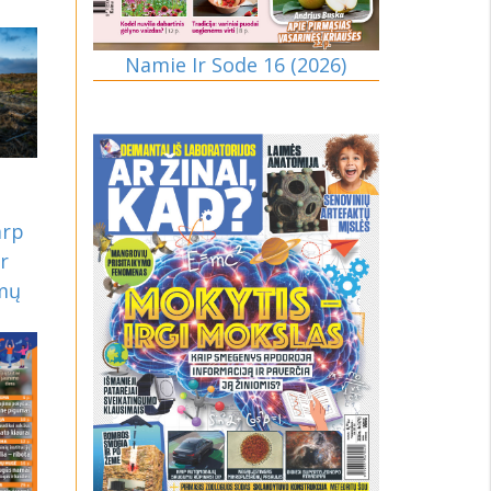
Namie Ir Sode 16 (2026)
arp
ir
imų