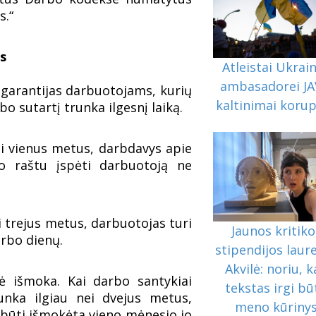
s.“
s
Atleistai Ukrai
ambasadorei JA
arantijas darbuotojams, kurių
kaltinimai korup
o sutartį trunka ilgesnį laiką.
nei vienus metus, darbdavys apie
lo raštu įspėti darbuotoją ne
i trejus metus, darbuotojas turi
Jaunos kritiko
arbo dienų.
stipendijos laur
Akvilė: noriu, 
nė išmoka. Kai darbo santykiai
tekstas irgi bū
unka ilgiau nei dvejus metus,
meno kūriny
 būti išmokėta vieno mėnesio jo