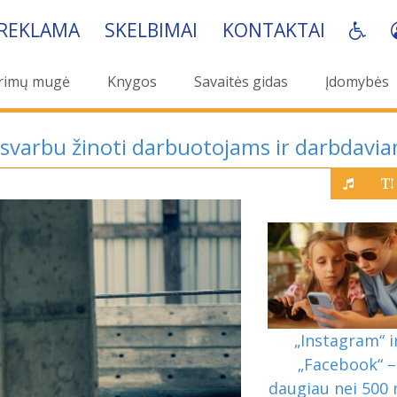
REKLAMA
SKELBIMAI
KONTAKTAI
rimų mugė
Knygos
Savaitės gidas
Įdomybės
 svarbu žinoti darbuotojams ir darbdavi
„Instagram“ i
„Facebook“ –
daugiau nei 500 