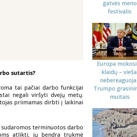
gatvės meno
festivalis
Europa mokosi 
klaidų – vieša
arbo sutartis?
nebereaguoja 
oma tai pačiai darbo funkcijai
Trumpo grasini
stai negali viršyti dvejų metų.
muitais
ojas priimamas dirbti į laikinai
iui sudaromos terminuotos darbo
oms atlikti, jų bendra trukmė