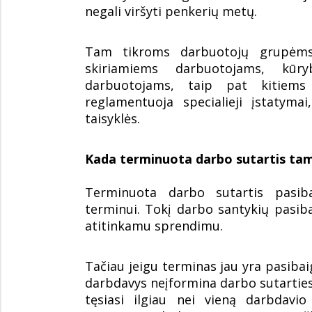
negali viršyti penkerių metų.
Tam tikroms darbuotojų grupėms,
skiriamiems darbuotojams, kūr
darbuotojams, taip pat kitiems 
reglamentuoja specialieji įstatyma
taisyklės.
Kada terminuota darbo sutartis ta
Terminuota darbo sutartis pasiba
terminui. Tokį darbo santykių pasib
atitinkamu sprendimu.
Tačiau jeigu terminas jau yra pasibai
darbdavys neįformina darbo sutarties
tęsiasi ilgiau nei vieną darbdavio