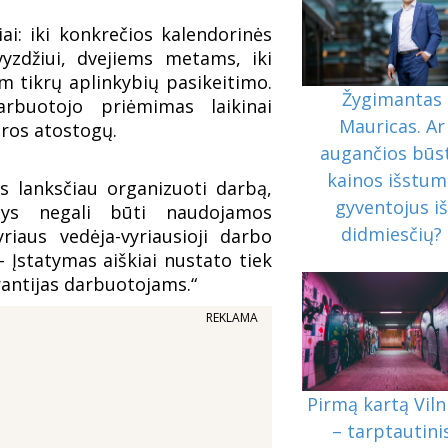
ai: iki konkrečios kalendorinės
vyzdžiui, dvejiems metams, iki
m tikrų aplinkybių pasikeitimo.
Žygimantas
rbuotojo priėmimas laikinai
Mauricas. Ar
ūros atostogų.
augančios būs
kainos išstum
s lanksčiau organizuoti darbą,
gyventojus i
tys negali būti naudojamos
didmiesčių?
riaus vedėja-vyriausioji darbo
– Įstatymas aiškiai nustato tiek
rantijas darbuotojams.“
REKLAMA
Pirmą kartą Viln
– tarptautini