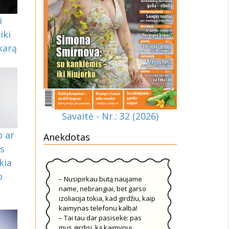
i
iki
karą
Savaitė - Nr.: 32 (2026)
 ar
Anekdotas
is
kia
o
– Nusipirkau butą naujame
name, nebrangiai, bet garso
izoliacija tokia, kad girdžiu, kaip
kaimynas telefonu kalba!
– Tai tau dar pasisekė: pas
mus girdisi, ką kaimynui