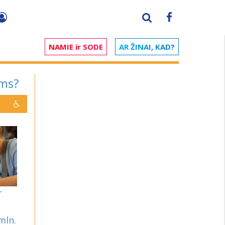
NAMIE ir SODE
AR ŽINAI, KAD?
ams?
r
mln.