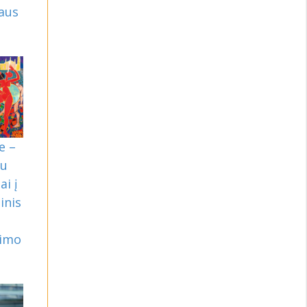
aus
e –
du
ai į
inis
nimo