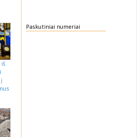
Paskutiniai numeriai
iš
i
į
mus