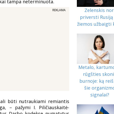
kai tampa neterminuota.
Zelenskis nor
REKLAMA
priversti Rusiją 
žiemos užbaigti 
Metalo, kartumo
rūgšties skon
burnoje: ką reiš
šie organizm
signalai?
ali būti nutraukiami remiantis
a, – pažymi I. Piličiauskaitė-
kitus Darbo kodekse numatytus