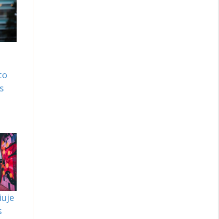
to
s
š
iuje
s