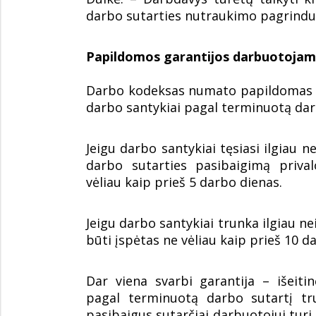
darbo sutarties nutraukimo pagrindu
Papildomos garantijos darbuotojam
Darbo kodeksas numato papildomas g
darbo santykiai pagal terminuotą darb
Jeigu darbo santykiai tęsiasi ilgiau 
darbo sutarties pasibaigimą priva
vėliau kaip prieš 5 darbo dienas.
Jeigu darbo santykiai trunka ilgiau ne
būti įspėtas ne vėliau kaip prieš 10 d
Dar viena svarbi garantija – išeiti
pagal terminuotą darbo sutartį tr
pasibaigus sutarčiai darbuotojui turi