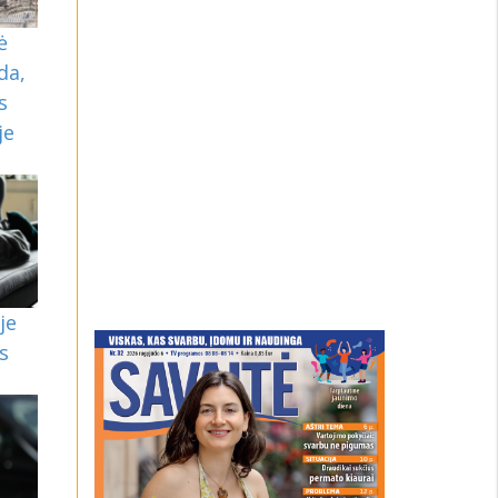
ė
da,
s
je
je
s