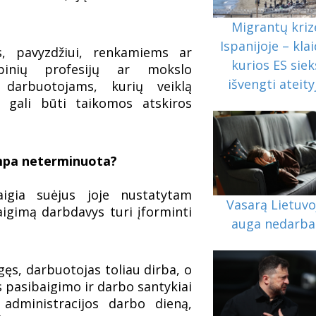
Migrantų kriz
Ispanijoje – klai
 pavyzdžiui, renkamiems ar
kurios ES siek
ybinių profesijų ar mokslo
išvengti ateity
darbuotojams, kurių veiklą
i, gali būti taikomos atskiros
mpa neterminuota?
igia suėjus joje nustatytam
Vasarą Lietuvo
aigimą darbdavys turi įforminti
auga nedarba
gęs, darbuotojas toliau dirba, o
 pasibaigimo ir darbo santykiai
 administracijos darbo dieną,