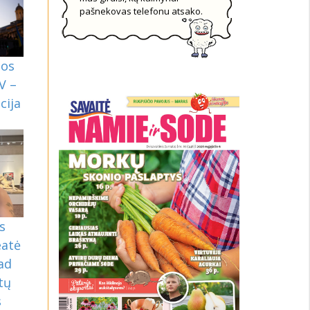
pašnekovas telefonu atsako.
nos
V –
cija
s
eatė
kad
tų
s