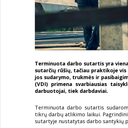
Terminuota darbo sutartis yra vien
sutarčių rūšių, tačiau praktikoje vi
jos sudarymo, trukmės ir pasibaigim
(VDI) primena svarbiausias taisykl
darbuotojai, tiek darbdaviai.
Terminuota darbo sutartis sudarom
tikrų darbų atlikimo laikui. Pagrindin
sutartyje nustatytas darbo santykių 