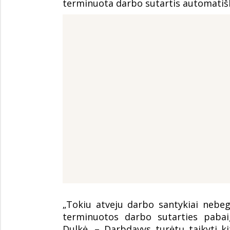
terminuota darbo sutartis automatiš
„Tokiu atveju darbo santykiai nebeg
terminuotos darbo sutarties pabaig
Dulkė. – Darbdavys turėtų taikyti 