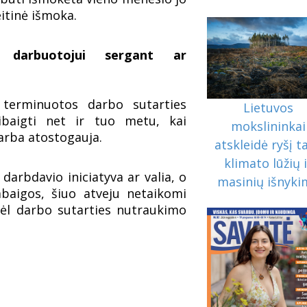
itinė išmoka.
 darbuotojui sergant ar
 terminuotos darbo sutarties
Lietuvos
ibaigti net ir tuo metu, kai
mokslininkai
arba atostogauja.
atskleidė ryšį t
klimato lūžių 
darbdavio iniciatyva ar valia, o
masinių išnyk
baigos, šiuo atveju netaikomi
ėl darbo sutarties nutraukimo