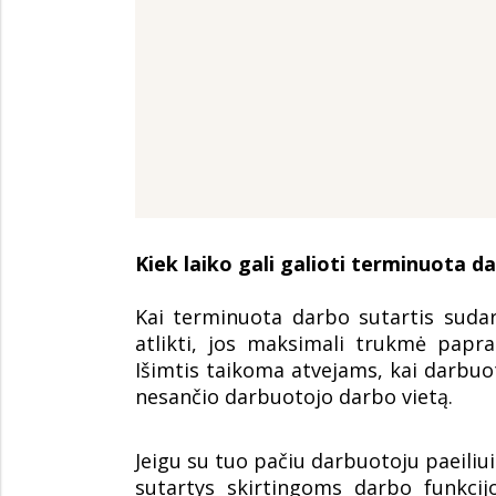
Kiek laiko gali galioti terminuota d
Kai terminuota darbo sutartis sudar
atlikti, jos maksimali trukmė papra
Išimtis taikoma atvejams, kai darbuot
nesančio darbuotojo darbo vietą.
Jeigu su tuo pačiu darbuotoju paeil
sutartys skirtingoms darbo funkcij