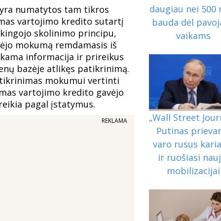
daugiau nei 500 
 yra numatytos tam tikros
amas vartojimo kredito sutartį
bauda dėl pavoj
kingojo skolinimo principu,
vaikams
gavėjo mokumą remdamasis iš
kama informacija ir prireikus
ų bazėje atlikęs patikrinimą.
ikrinimas mokumui vertinti
as vartojimo kredito gavėjo
 reikia pagal įstatymus.
„Wall Street Jour
REKLAMA
Putinas prieva
varo rusus karia
ir ruošiasi nauj
mobilizacijai