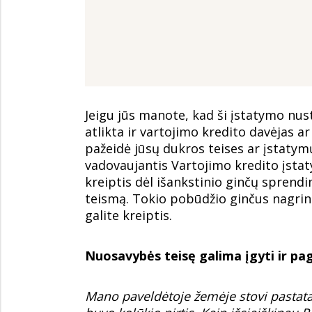
Jeigu jūs manote, kad ši įstatymo nu
atlikta ir vartojimo kredito davėjas a
pažeidė jūsų dukros teises ar įstaty
vadovaujantis Vartojimo kredito įstat
kreiptis dėl išankstinio ginčų sprend
teismą. Tokio pobūdžio ginčus nagrinėj
galite kreiptis.
Nuosavybės teisę galima įgyti ir pa
Mano paveldėtoje žemėje stovi pastat