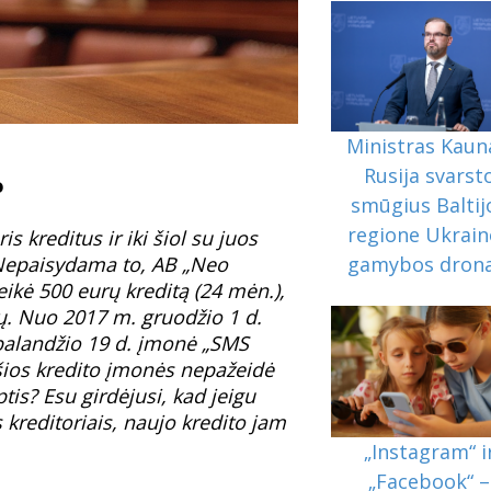
Ministras Kaun
Rusija svarst
o
smūgius Baltij
regione Ukrain
 kreditus ir iki šiol su juos
gamybos drona
Nepaisydama to, AB „Neo
eikė 500 eurų kreditą (24 mėn.),
rų. Nuo 2017 m. gruodžio 1 d.
balandžio 19 d. įmonė „SMS
r šios kredito įmonės nepažeidė
ptis? Esu girdėjusi, kad jeigu
 kreditoriais, naujo kredito jam
„Instagram“ i
„Facebook“ –