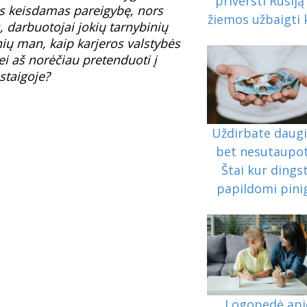
priversti Rusiją 
vas keisdamas pareigybę, nors
žiemos užbaigti 
, darbuotojai jokių tarnybinių
ų man, kaip karjeros valstybės
jei aš norėčiau pretenduoti į
įstaigoje?
Uždirbate daugi
bet nesutaupo
Štai kur dings
papildomi pini
Logopedė api