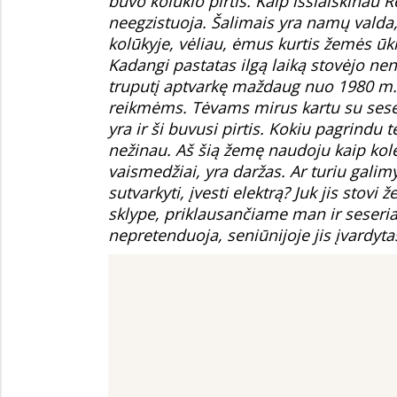
buvo kolūkio pirtis. Kaip išsiaiškinau R
neegzistuoja. Šalimais yra namų valda,
kolūkyje, vėliau, ėmus kurtis žemės ū
Kadangi pastatas ilgą laiką stovėjo ne
truputį aptvarkę maždaug nuo 1980 m. 
reikmėms. Tėvams mirus kartu su sese
yra ir ši buvusi pirtis. Kokiu pagrindu 
nežinau. Aš šią žemę naudoju kaip kole
vaismedžiai, yra daržas. Ar turiu galimybi
sutvarkyti, įvesti elektrą? Juk jis stov
sklype, priklausančiame man ir seseriai
nepretenduoja, seniūnijoje jis įvardyta