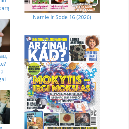
iki
karą
Namie Ir Sode 16 (2026)
au,
te?
ta
gai
e