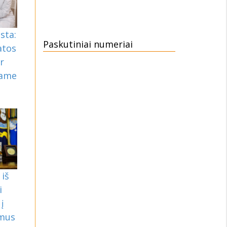
sta:
Paskutiniai numeriai
atos
r
rame
iš
i
į
mus