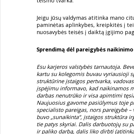
teismo tvarka.
Jeigu jūsų valdymas atitinka mano c
paminėtas aplinkybes, kreipkitės į tei
nuosavybės teisės į daiktą įgijimo pag
Sprendimą dėl pareigybės naikinimo
Esu karjeros valstybės tarnautoja. Bev
kartu su kolegomis buvau vyriausioji 
struktūrine įstaigos pertvarka, vadova
įspėjimu informavo, kad naikinamos m
darbas nenutrūko ir visa apimtimi tęsia
Naujuosius gavome pasiūlymus toje pač
specialisto pareigas, nors pareigybė – vi
buvo „sunaikinta“, įstaigos struktūra irg
tie patys skyriai. Dalis darbuotojų su
ir paliko darbą, dalis liko dirbti (atit