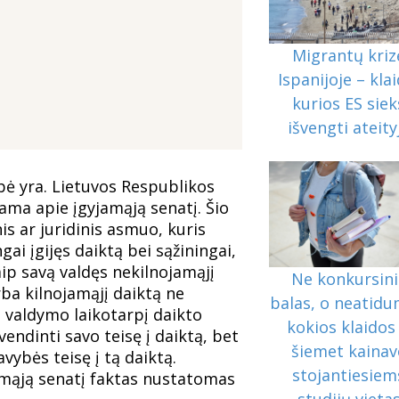
Migrantų kriz
Ispanijoje – klai
kurios ES siek
išvengti ateity
ybė yra. Lietuvos Respublikos
bama apie įgyjamąją senatį. Šio
nis ar juridinis asmuo, kuris
gai įgijęs daiktą bei sąžiningai,
aip savą valdęs nekilnojamąjį
Ne konkursini
ba kilnojamąjį daiktą ne
balas, o neatidu
ą valdymo laikotarpį daikto
kokios klaidos 
vendinti savo teisę į daiktą, bet
šiemet kainav
vybės teisę į tą daiktą.
stojantiesiem
amąją senatį faktas nustatomas
studijų vieta