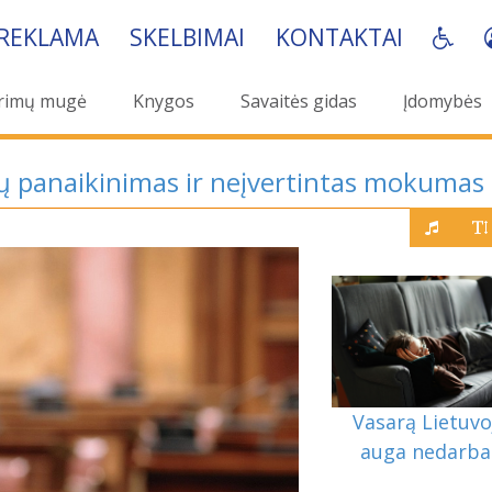
REKLAMA
SKELBIMAI
KONTAKTAI
rimų mugė
Knygos
Savaitės gidas
Įdomybės
ių panaikinimas ir neįvertintas mokumas
Vasarą Lietuvo
auga nedarba