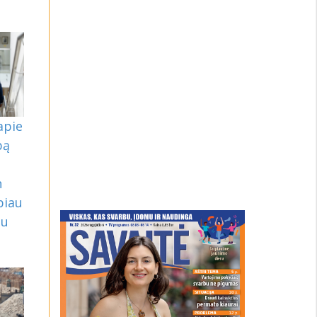
apie
bą
n
biau
gu