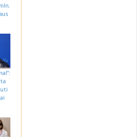
mln.
aus
nal“:
rta
uti
ai