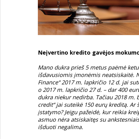
Neįvertino kredito gavėjos mokum
Mano dukra prieš 5 metus paėmė keturis
išdavusiomis įmonėmis neatsiskaitė. 
Finance“ 2017 m. lapkričio 12 d. jai sut
o 2017 m. lapkričio 27 d. – dar 400 eu
dukra niekur nedirba. Tačiau 2018 m. 
credit“ jai suteikė 150 eurų kreditą. A
įstatymo? Jeigu pažeidė, kur reikia krei
asmuo nėra atsiskaitęs su ankstesniais
išduoti negalima.