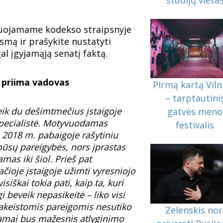
ituojamame kodekso straipsnyje
smą ir prašykite nustatyti
al įgyjamąją senatį faktą.
 priima vadovas
Pirmą kartą Viln
– tarptautini
eik du dešimtmečius įstaigoje
gatvės meno
specialistė. Motyvuodamas
festivalis
s 2018 m. pabaigoje rašytiniu
ūsų pareigybės, nors įprastas
mas iki šiol. Prieš pat
ioje įstaigoje užimti vyresniojo
siškai tokia pati, kaip ta, kuri
i beveik nepasikeitė – liko visi
 pakeistomis pareigomis nesutiko
Zelenskis nor
inkamai bus mažesnis atlyginimo