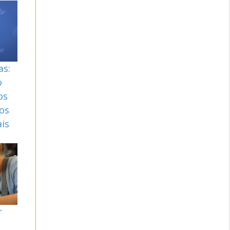
as:
o
os
os
is
r