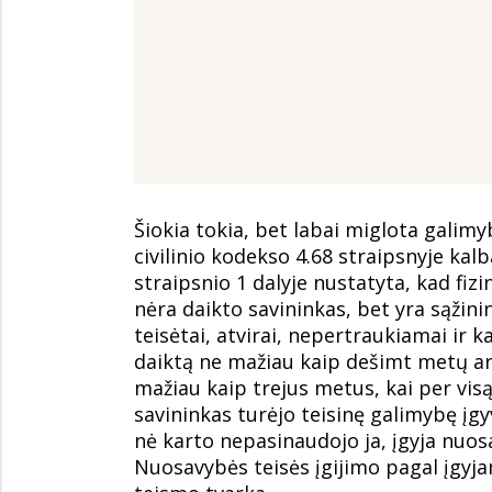
Šiokia tokia, bet labai miglota galim
civilinio kodekso 4.68 straipsnyje kal
straipsnio 1 dalyje nustatyta, kad fizi
nėra daikto savininkas, bet yra sąžinin
teisėtai, atvirai, nepertraukiamai ir k
daiktą ne mažiau kaip dešimt metų ar
mažiau kaip trejus metus, kai per vis
savininkas turėjo teisinę galimybę įgy
nė karto nepasinaudojo ja, įgyja nuosa
Nuosavybės teisės įgijimo pagal įgyj