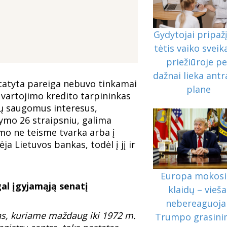
Gydytojai pripažį
tėtis vaiko sveik
priežiūroje pe
dažnai lieka ant
statyta pareiga nebuvo tinkamai
plane
r vartojimo kredito tarpininkas
mų saugomus interesus,
ymo 26 straipsniu, galima
imo ne teisme tvarka arba į
a Lietuvos bankas, todėl į jį ir
Europa mokosi 
gal įgyjamąją senatį
klaidų – vieša
nebereaguoja 
as, kuriame maždaug iki 1972 m.
Trumpo grasini