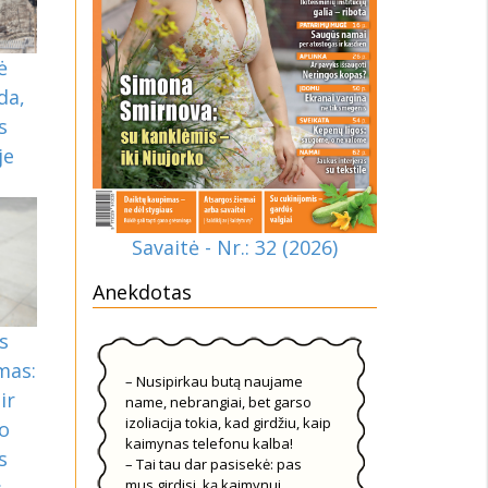
ė
da,
s
je
Savaitė - Nr.: 32 (2026)
Anekdotas
s
mas:
– Nusipirkau butą naujame
ir
name, nebrangiai, bet garso
izoliacija tokia, kad girdžiu, kaip
o
kaimynas telefonu kalba!
s
– Tai tau dar pasisekė: pas
mus girdisi, ką kaimynui
s