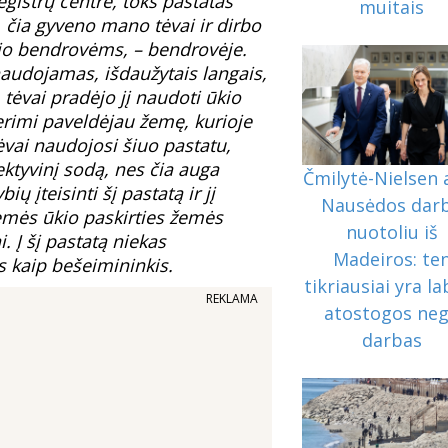
egistrų centre, toks pastatas
muitais
 čia gyveno mano tėvai ir dirbo
kio bendrovėms, – bendrovėje.
naudojamas, išdaužytais langais,
tėvai pradėjo jį naudoti ūkio
rimi paveldėjau žemę, kurioje
tėvai naudojosi šiuo pastatu,
ktyvinį sodą, nes čia auga
Čmilytė-Nielsen 
ų įteisinti šį pastatą ir jį
Nausėdos dar
i žemės ūkio paskirties žemės
nuotoliu iš
. Į šį pastatą niekas
Madeiros: te
s kaip bešeimininkis.
tikriausiai yra la
REKLAMA
atostogos ne
darbas