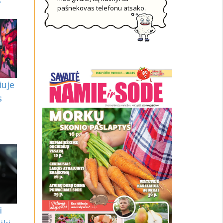
pašnekovas telefonu atsako.
iuje
s
i