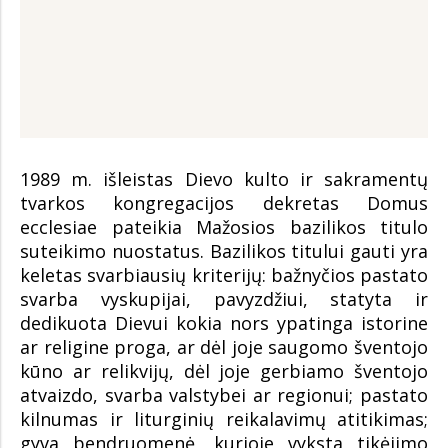
1989 m. išleistas Dievo kulto ir sakramentų
tvarkos kongregacijos dekretas Domus
ecclesiae pateikia Mažosios bazilikos titulo
suteikimo nuostatus. Bazilikos titului gauti yra
keletas svarbiausių kriterijų: bažnyčios pastato
svarba vyskupijai, pavyzdžiui, statyta ir
dedikuota Dievui kokia nors ypatinga istorine
ar religine proga, ar dėl joje saugomo šventojo
kūno ar relikvijų, dėl joje gerbiamo šventojo
atvaizdo, svarba valstybei ar regionui; pastato
kilnumas ir liturginių reikalavimų atitikimas;
gyva bendruomenė, kurioje vyksta tikėjimo