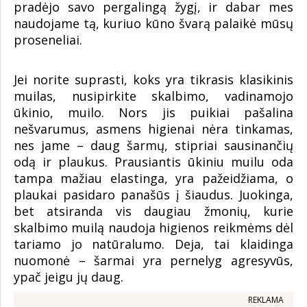
pradėjo savo pergalingą žygį, ir dabar mes
naudojame tą, kuriuo kūno švarą palaikė mūsų
proseneliai.
Jei norite suprasti, koks yra tikrasis klasikinis
muilas, nusipirkite skalbimo, vadinamojo
ūkinio, muilo. Nors jis puikiai pašalina
nešvarumus, asmens higienai nėra tinkamas,
nes jame – daug šarmų, stipriai sausinančių
odą ir plaukus. Prausiantis ūkiniu muilu oda
tampa mažiau elastinga, yra pažeidžiama, o
plaukai pasidaro panašūs į šiaudus. Juokinga,
bet atsiranda vis daugiau žmonių, kurie
skalbimo muilą naudoja higienos reikmėms dėl
tariamo jo natūralumo. Deja, tai klaidinga
nuomonė – šarmai yra pernelyg agresyvūs,
ypač jeigu jų daug.
REKLAMA