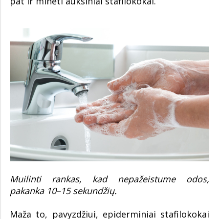
pat ir minėti auksiniai stafilokokai.
Muilinti rankas, kad nepažeistume odos,
pakanka 10–15 sekundžių.
Maža to, pavyzdžiui, epiderminiai stafilokokai