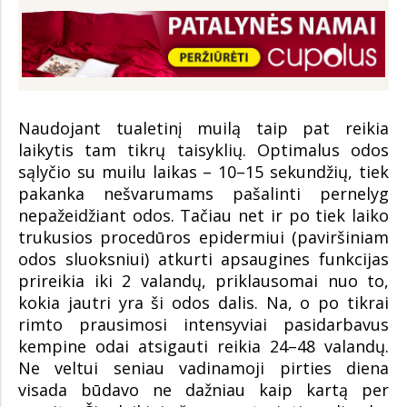
Naudojant tualetinį muilą taip pat reikia
laikytis tam tikrų taisyklių. Optimalus odos
sąlyčio su muilu laikas – 10–15 sekundžių, tiek
pakanka nešvarumams pašalinti pernelyg
nepažeidžiant odos. Tačiau net ir po tiek laiko
trukusios procedūros epidermiui (paviršiniam
odos sluoksniui) atkurti apsaugines funkcijas
prireikia iki 2 valandų, priklausomai nuo to,
kokia jautri yra ši odos dalis. Na, o po tikrai
rimto prausimosi intensyviai pasidarbavus
kempine odai atsigauti reikia 24–48 valandų.
Ne veltui seniau vadinamoji pirties diena
visada būdavo ne dažniau kaip kartą per