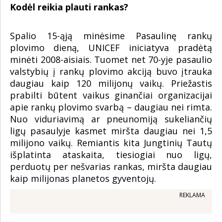
Kodėl reikia plauti rankas?
Spalio 15-ąją minėsime Pasaulinę rankų
plovimo dieną, UNICEF iniciatyva pradėtą
minėti 2008-aisiais. Tuomet net 70-yje pasaulio
valstybių į rankų plovimo akciją buvo įtrauka
daugiau kaip 120 milijonų vaikų. Priežastis
prabilti būtent vaikus ginančiai organizacijai
apie rankų plovimo svarbą – daugiau nei rimta.
Nuo viduriavimą ar pneunomiją sukeliančių
ligų pasaulyje kasmet miršta daugiau nei 1,5
milijono vaikų. Remiantis kita Jungtinių Tautų
išplatinta ataskaita, tiesiogiai nuo ligų,
perduotų per nešvarias rankas, miršta daugiau
kaip milijonas planetos gyventojų.
REKLAMA