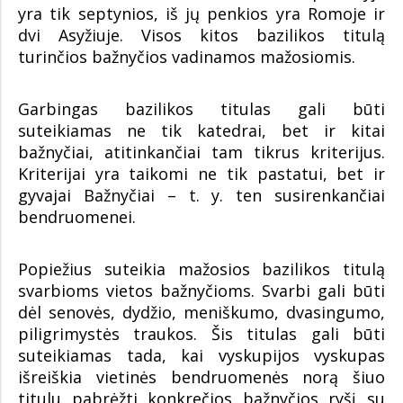
yra tik septynios, iš jų penkios yra Romoje ir
dvi Asyžiuje. Visos kitos bazilikos titulą
turinčios bažnyčios vadinamos mažosiomis.
Garbingas bazilikos titulas gali būti
suteikiamas ne tik katedrai, bet ir kitai
bažnyčiai, atitinkančiai tam tikrus kriterijus.
Kriterijai yra taikomi ne tik pastatui, bet ir
gyvajai Bažnyčiai – t. y. ten susirenkančiai
bendruomenei.
Popiežius suteikia mažosios bazilikos titulą
svarbioms vietos bažnyčioms. Svarbi gali būti
dėl senovės, dydžio, meniškumo, dvasingumo,
piligrimystės traukos. Šis titulas gali būti
suteikiamas tada, kai vyskupijos vyskupas
išreiškia vietinės bendruomenės norą šiuo
titulu pabrėžti konkrečios bažnyčios ryšį su