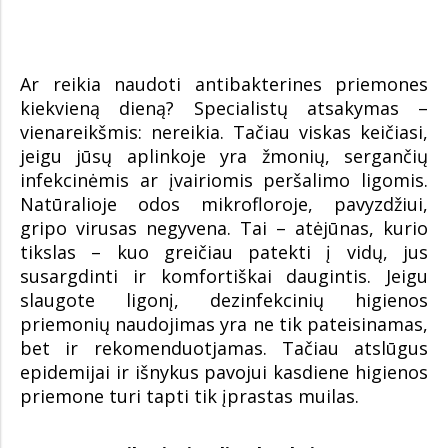
Ar reikia naudoti antibakterines priemones
kiekvieną dieną? Specialistų atsakymas –
vienareikšmis: nereikia. Tačiau viskas keičiasi,
jeigu jūsų aplinkoje yra žmonių, sergančių
infekcinėmis ar įvairiomis peršalimo ligomis.
Natūralioje odos mikrofloroje, pavyzdžiui,
gripo virusas negyvena. Tai – atėjūnas, kurio
tikslas – kuo greičiau patekti į vidų, jus
susargdinti ir komfortiškai daugintis. Jeigu
slaugote ligonį, dezinfekcinių higienos
priemonių naudojimas yra ne tik pateisinamas,
bet ir rekomenduotjamas. Tačiau atslūgus
epidemijai ir išnykus pavojui kasdiene higienos
priemone turi tapti tik įprastas muilas.