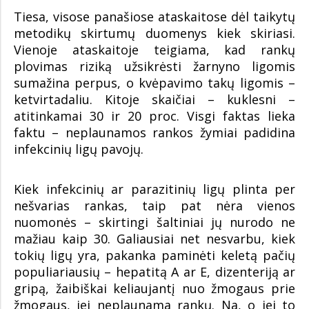
Tiesa, visose panašiose ataskaitose dėl taikytų
metodikų skirtumų duomenys kiek skiriasi.
Vienoje ataskaitoje teigiama, kad rankų
plovimas riziką užsikrėsti žarnyno ligomis
sumažina perpus, o kvėpavimo takų ligomis –
ketvirtadaliu. Kitoje skaičiai – kuklesni –
atitinkamai 30 ir 20 proc. Visgi faktas lieka
faktu – neplaunamos rankos žymiai padidina
infekcinių ligų pavojų.
Kiek infekcinių ar parazitinių ligų plinta per
nešvarias rankas, taip pat nėra vienos
nuomonės – skirtingi šaltiniai jų nurodo ne
mažiau kaip 30. Galiausiai net nesvarbu, kiek
tokių ligų yra, pakanka paminėti keletą pačių
populiariausių – hepatitą A ar E, dizenteriją ar
gripą, žaibiškai keliaujantį nuo žmogaus prie
žmogaus, jei neplaunama rankų. Na, o jei to