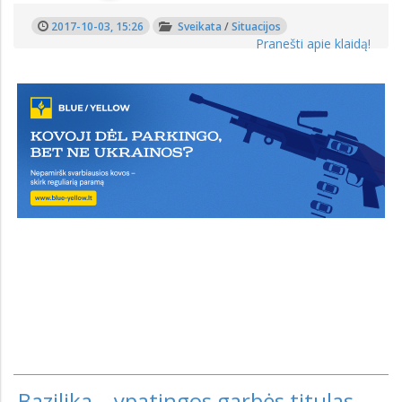
2017-10-03, 15:26
Sveikata
/
Situacijos
Pranešti apie klaidą!
Bazilika – ypatingos garbės titulas