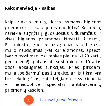
Rekomendacija – saikas
Kaip rinktis muilą, kitas asmens higienos
priemones ir kaip jomis naudotis? Be abejo,
nereikia sugrįžti į gūdžiuosius viduramžius ir
visas higienos priemones išmesti iš namų.
Prisiminkite, kad pernelyg dažnas bet kokio
muilo naudojimas (kai kurie žmonės, apsėsti
švarinimosi manijos, rankas plauna iki 20 kartų
per dieną!) galiausiai susilpnina natūralias
odos apsaugines funkcijas. Prieš pirkdami
muilą „be šarmų“ pasižiūrėkite, ar jis tikrai yra
toks ekologiškas, kaip teigiama. Ir svarbiausia
– nenaudokite specialių antibakterinių
priemonių kasdien.
Išklausyti garso formatu