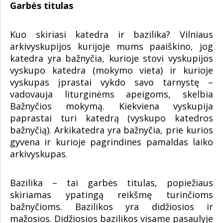
Garbės titulas
Kuo skiriasi katedra ir bazilika? Vilniaus
arkivyskupijos kurijoje mums paaiškino, jog
katedra yra bažnyčia, kurioje stovi vyskupijos
vyskupo katedra (mokymo vieta) ir kurioje
vyskupas įprastai vykdo savo tarnystę –
vadovauja liturginėms apeigoms, skelbia
Bažnyčios mokymą. Kiekviena vyskupija
paprastai turi katedrą (vyskupo katedros
bažnyčią). Arkikatedra yra bažnyčia, prie kurios
gyvena ir kurioje pagrindines pamaldas laiko
arkivyskupas.
Bazilika – tai garbės titulas, popiežiaus
skiriamas ypatingą reikšmę turinčioms
bažnyčioms. Bazilikos yra didžiosios ir
mažosios. Didžiosios bazilikos visame pasaulyje