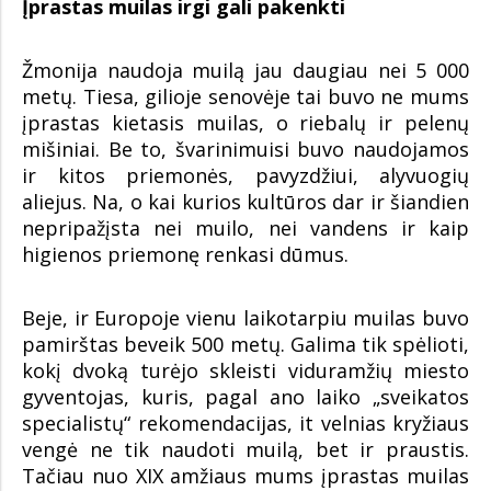
Įprastas muilas irgi gali pakenkti
Žmonija naudoja muilą jau daugiau nei 5 000
metų. Tiesa, gilioje senovėje tai buvo ne mums
įprastas kietasis muilas, o riebalų ir pelenų
mišiniai. Be to, švarinimuisi buvo naudojamos
ir kitos priemonės, pavyzdžiui, alyvuogių
aliejus. Na, o kai kurios kultūros dar ir šiandien
nepripažįsta nei muilo, nei vandens ir kaip
higienos priemonę renkasi dūmus.
Beje, ir Europoje vienu laikotarpiu muilas buvo
pamirštas beveik 500 metų. Galima tik spėlioti,
kokį dvoką turėjo skleisti viduramžių miesto
gyventojas, kuris, pagal ano laiko „sveikatos
specialistų“ rekomendacijas, it velnias kryžiaus
vengė ne tik naudoti muilą, bet ir praustis.
Tačiau nuo XIX amžiaus mums įprastas muilas