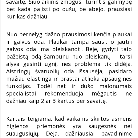
savaitę. Šiuolaikinis žmogus, turintis galimybę
bet kada palįsti po dušu, be abejo, prausiasi
kur kas dažniau.
Nuo pernelyg dažno prausimosi kenčia plaukai
ir galvos oda. Plaukai tampa sausi, o jautri
galvos oda ima pleiskanoti. Beje, gydyti taip
pažeistą odą šampūnu nuo pleiskanų – tarsi
alyva gesinti ugnį, nes problema tik didėja.
Aistringų švaruolių oda išsausėja, pasidaro
mažiau elastinga ir prastai atlieka apsaugines
funkcijas. Todėl net ir dušo malonumais
specialistai rekomenduoja mėgautis ne
dažniau kaip 2 ar 3 kartus per savaitę.
Kartais teigiama, kad vaikams skirtos asmens
higienos priemonės yra saugesnės nei
suaugusiųjų. Deja, dažniausiai pavadinime