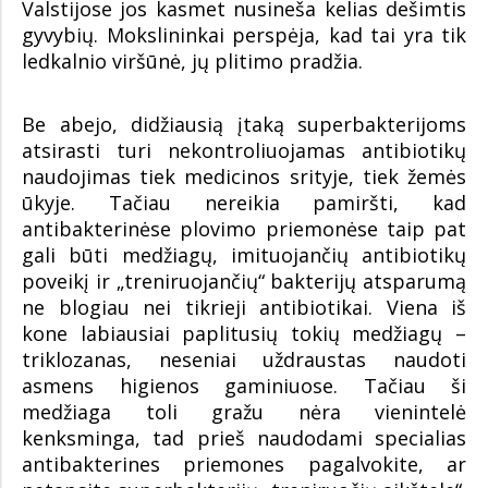
Valstijose jos kasmet nusineša kelias dešimtis
gyvybių. Mokslininkai perspėja, kad tai yra tik
ledkalnio viršūnė, jų plitimo pradžia.
Be abejo, didžiausią įtaką superbakterijoms
atsirasti turi nekontroliuojamas antibiotikų
naudojimas tiek medicinos srityje, tiek žemės
ūkyje. Tačiau nereikia pamiršti, kad
antibakterinėse plovimo priemonėse taip pat
gali būti medžiagų, imituojančių antibiotikų
poveikį ir „treniruojančių“ bakterijų atsparumą
ne blogiau nei tikrieji antibiotikai. Viena iš
kone labiausiai paplitusių tokių medžiagų –
triklozanas, neseniai uždraustas naudoti
asmens higienos gaminiuose. Tačiau ši
medžiaga toli gražu nėra vienintelė
kenksminga, tad prieš naudodami specialias
antibakterines priemones pagalvokite, ar