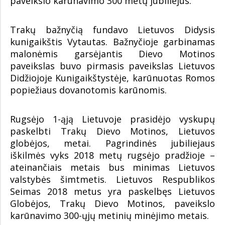
paveikslo karūnavimo 300 metų jubiliejus.
Trakų bažnyčią fundavo Lietuvos Didysis
kunigaikštis Vytautas. Bažnyčioje garbinamas
malonėmis garsėjantis Dievo Motinos
paveikslas buvo pirmasis paveikslas Lietuvos
Didžiojoje Kunigaikštystėje, karūnuotas Romos
popiežiaus dovanotomis karūnomis.
Rugsėjo 1-ąją Lietuvoje prasidėjo vyskupų
paskelbti Trakų Dievo Motinos, Lietuvos
globėjos, metai. Pagrindinės jubiliejaus
iškilmės vyks 2018 metų rugsėjo pradžioje –
ateinančiais metais bus minimas Lietuvos
valstybės šimtmetis. Lietuvos Respublikos
Seimas 2018 metus yra paskelbęs Lietuvos
Globėjos, Trakų Dievo Motinos, paveikslo
karūnavimo 300-ųjų metinių minėjimo metais.