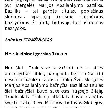
Švč. Mergelės Marijos Apsilankymo bazilika.
Bazilika – tai garbės titulas, popiežiaus
skiriamas ypatingą reikšmę turinčioms
bažnyčioms. Šį titulą Lietuvoje turi aštuonios
bažnyčios.
Laimius STRAŽNICKAS
Ne tik kibinai garsins Trakus
Nuo šiol į Trakus verta važiuoti ne tik pilies
aplankyti ar kibinų paragauti, bet ir užsukti į
neseniai bazilika tapusią Trakų Švč. Mergelės
Marijos Apsilankymo bažnyčią. Bazilikos titulas
šiai bažnyčiai buvo suteiktas rugsėjo 3-iąją.
Tradiciniais Trakinių atlaidais buvo pradėtas
švęsti Trakų Dievo Motinos, Lietuvos Globėjos,