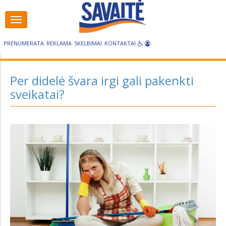
Visos
Visos
kategorijos
kategorijos
PRENUMERATA
REKLAMA
SKELBIMAI
KONTAKTAI
Per didelė švara irgi gali pakenkti
sveikatai?