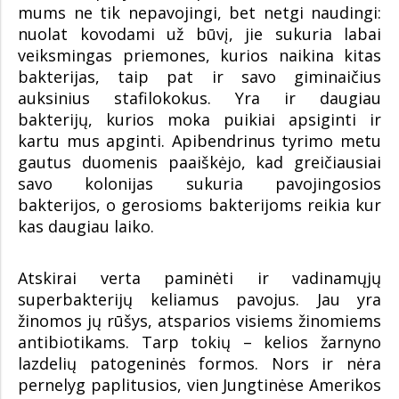
mums ne tik nepavojingi, bet netgi naudingi:
nuolat kovodami už būvį, jie sukuria labai
veiksmingas priemones, kurios naikina kitas
bakterijas, taip pat ir savo giminaičius
auksinius stafilokokus. Yra ir daugiau
bakterijų, kurios moka puikiai apsiginti ir
kartu mus apginti. Apibendrinus tyrimo metu
gautus duomenis paaiškėjo, kad greičiausiai
savo kolonijas sukuria pavojingosios
bakterijos, o gerosioms bakterijoms reikia kur
kas daugiau laiko.
Atskirai verta paminėti ir vadinamųjų
superbakterijų keliamus pavojus. Jau yra
žinomos jų rūšys, atsparios visiems žinomiems
antibiotikams. Tarp tokių – kelios žarnyno
lazdelių patogeninės formos. Nors ir nėra
pernelyg paplitusios, vien Jungtinėse Amerikos