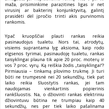
maža, prisiminkime parazitines ligas ir net
virusinį ar bakterinį konjunktyvitą, galintį
prasidėti dėl įpročio trinti akis purvinomis
rankomis.
Ypač kruopščiai plauti rankas reikia
pasinaudojus tualetu. Nors tai, atrodytų,
visiems suprantama lyg aksioma, kaip rodo
elgsenos tyrimai, pasinaudoję tualetu, rankas
taisyklingai plauna tik apie 20 proc. moterų ir
vos 7 proc. vyrų. Ką reiškia žodis „taisyklingai“?
Pirmiausia – tinkamą plovimo trukmę. Ji turi
būti ne trumpesnė nei 20 sekundžių, tiek pat
laiko reikia šluostytis rankas, jei tam
naudojamas vienkartinis popierinis
rankšluostis. Na, o džiovinti rankas elektriniu
džiovintuvu būtina ne trumpiau kaip 40
sekundžių, nes per tiek laiko pašalinama