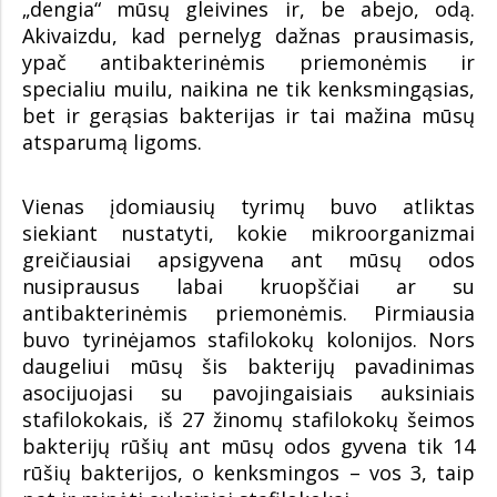
„dengia“ mūsų gleivines ir, be abejo, odą.
Akivaizdu, kad pernelyg dažnas prausimasis,
ypač antibakterinėmis priemonėmis ir
specialiu muilu, naikina ne tik kenksmingąsias,
bet ir gerąsias bakterijas ir tai mažina mūsų
atsparumą ligoms.
Vienas įdomiausių tyrimų buvo atliktas
siekiant nustatyti, kokie mikroorganizmai
greičiausiai apsigyvena ant mūsų odos
nusiprausus labai kruopščiai ar su
antibakterinėmis priemonėmis. Pirmiausia
buvo tyrinėjamos stafilokokų kolonijos. Nors
daugeliui mūsų šis bakterijų pavadinimas
asocijuojasi su pavojingaisiais auksiniais
stafilokokais, iš 27 žinomų stafilokokų šeimos
bakterijų rūšių ant mūsų odos gyvena tik 14
rūšių bakterijos, o kenksmingos – vos 3, taip