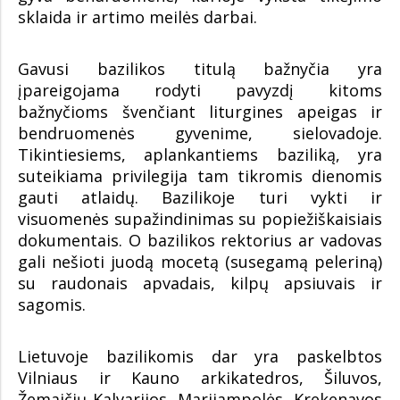
sklaida ir artimo meilės darbai.
Gavusi bazilikos titulą bažnyčia yra
įpareigojama rodyti pavyzdį kitoms
bažnyčioms švenčiant liturgines apeigas ir
bendruomenės gyvenime, sielovadoje.
Tikintiesiems, aplankantiems baziliką, yra
suteikiama privilegija tam tikromis dienomis
gauti atlaidų. Bazilikoje turi vykti ir
visuomenės supažindinimas su popiežiškaisiais
dokumentais. O bazilikos rektorius ar vadovas
gali nešioti juodą mocetą (susegamą peleriną)
su raudonais apvadais, kilpų apsiuvais ir
sagomis.
Lietuvoje bazilikomis dar yra paskelbtos
Vilniaus ir Kauno arkikatedros, Šiluvos,
Žemaičių Kalvarijos, Marijampolės, Krekenavos