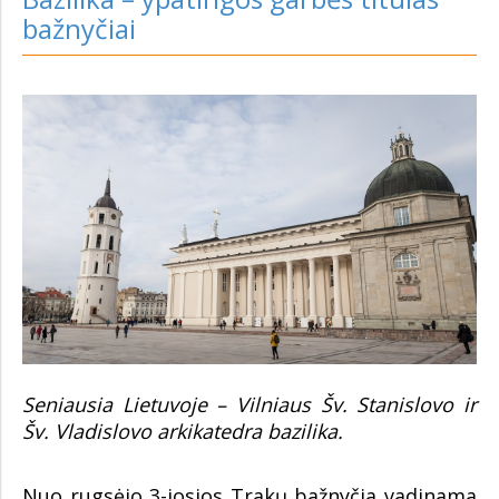
bažnyčiai
Seniausia Lietuvoje – Vilniaus Šv. Stanislovo ir
Šv. Vladislovo arkikatedra bazilika.
Nuo rugsėjo 3-iosios Trakų bažnyčia vadinama