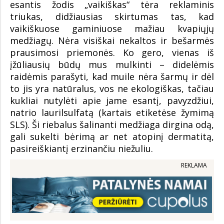
esantis žodis „vaikiškas“ tėra reklaminis
triukas, didžiausias skirtumas tas, kad
vaikiškuose gaminiuose mažiau kvapiųjų
medžiagų. Nėra visiškai nekaltos ir bešarmės
prausimosi priemonės. Ko gero, vienas iš
įžūliausių būdų mus mulkinti – didelėmis
raidėmis parašyti, kad muile nėra šarmų ir dėl
to jis yra natūralus, vos ne ekologiškas, tačiau
kukliai nutylėti apie jame esantį, pavyzdžiui,
natrio laurilsulfatą (kartais etiketėse žymimą
SLS). Ši riebalus šalinanti medžiaga dirgina odą,
gali sukelti bėrimą ar net atopinį dermatitą,
pasireiškiantį erzinančiu niežuliu.
REKLAMA