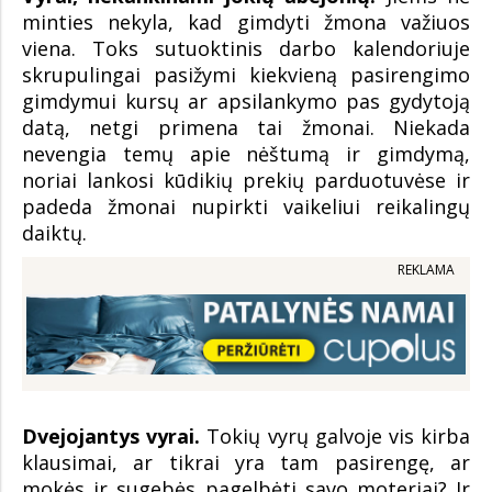
minties nekyla, kad gimdyti žmona važiuos
viena. Toks sutuoktinis darbo kalendoriuje
skrupulingai pasižymi kiekvieną pasirengimo
gimdymui kursų ar apsilankymo pas gydytoją
datą, netgi primena tai žmonai. Niekada
nevengia temų apie nėštumą ir gimdymą,
noriai lankosi kūdikių prekių parduotuvėse ir
padeda žmonai nupirkti vaikeliui reikalingų
daiktų.
REKLAMA
Dvejojantys vyrai.
Tokių vyrų galvoje vis kirba
klausimai, ar tikrai yra tam pasirengę, ar
mokės ir sugebės pagelbėti savo moteriai? Ir