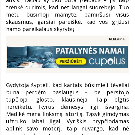
ausis. Tačiau vyruko būta įžeidaus – jis taip
trenkė durimis, kad net langai sudrebėjo. Tuo
metu būsimoji mamytė, pamiršusi visus
skausmus, garsiai pareiškė, kad vos grįžusi
namo pareikalaus skyrybų.
REKLAMA
Gydytoja šypteli, kad kartais būsimieji tėveliai
būna perdėm paslaugūs – be perstojo
tūpčioja, glosto, klausinėja. Taip elgtis
nereikėtų. Įkyrus dėmesys irgi išvargina.
Medikė mena linksmą istoriją. Tąsyk gimdymas
užtruko labai ilgai. Vyriškis, trypčiodamas
aplink savo moterį, taip nuvargo, kad nė