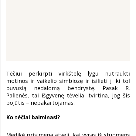
Tėčiui perkirpti virkštelę lygu nutraukti
motinos ir vaikelio simbiozę ir įsilieti į iki tol
buvusią nedalomą bendrystę. Pasak R.
Palienės, tai išgyvenę tėveliai tvirtina, jog šis
pojūtis – nepakartojamas.
Ko tėčiai baiminasi?
Medikė prisimena atvejį, kai vyras iš stuomens