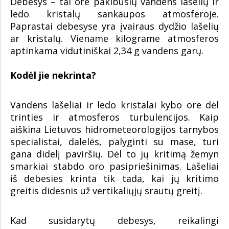
Debesys – tai ore pakibusių vandens lašelių ir
ledo kristalų sankaupos atmosferoje.
Paprastai debesyse yra įvairaus dydžio lašelių
ar kristalų. Viename kilograme atmosferos
aptinkama vidutiniškai 2,34 g vandens garų.
Kodėl jie nekrinta?
Vandens lašeliai ir ledo kristalai kybo ore dėl
trinties ir atmosferos turbulencijos. Kaip
aiškina Lietuvos hidrometeorologijos tarnybos
specialistai, dalelės, palyginti su mase, turi
gana didelį paviršių. Dėl to jų kritimą žemyn
smarkiai stabdo oro pasipriešinimas. Lašeliai
iš debesies krinta tik tada, kai jų kritimo
greitis didesnis už vertikaliųjų srautų greitį.
Kad susidarytų debesys, reikalingi