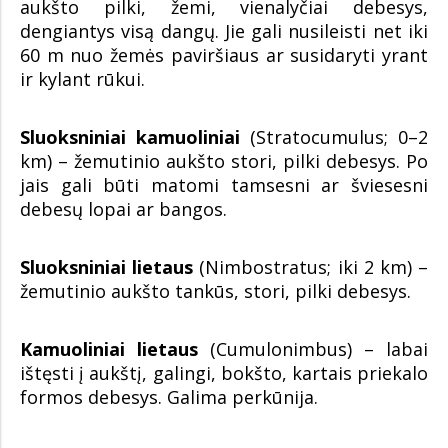
aukšto pilki, žemi, vienalyčiai debesys,
dengiantys visą dangų. Jie gali nusileisti net iki
60 m nuo žemės paviršiaus ar susidaryti yrant
ir kylant rūkui.
Sluoksniniai kamuoliniai
(Stratocumulus; 0–2
km) – žemutinio aukšto stori, pilki debesys. Po
jais gali būti matomi tamsesni ar šviesesni
debesų lopai ar bangos.
Sluoksniniai lietaus
(Nimbostratus; iki 2 km) –
žemutinio aukšto tankūs, stori, pilki debesys.
Kamuoliniai lietaus
(Cumulonimbus) – labai
ištęsti į aukštį, galingi, bokšto, kartais priekalo
formos debesys. Galima perkūnija.