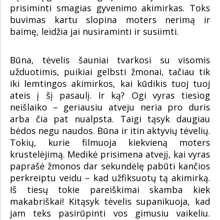
prisiminti smagias gyvenimo akimirkas. Toks
buvimas kartu slopina moters nerimą ir
baimę, leidžia jai nusiraminti ir susiimti.
Būna, tėvelis šauniai tvarkosi su visomis
užduotimis, puikiai gelbsti žmonai, tačiau tik
iki lemtingos akimirkos, kai kūdikis tuoj tuoj
ateis į šį pasaulį. Ir ką? Ogi vyras tiesiog
neišlaiko – geriausiu atveju neria pro duris
arba čia pat nualpsta. Taigi tąsyk daugiau
bėdos negu naudos. Būna ir itin aktyvių tėvelių.
Tokių, kurie filmuoja kiekvieną moters
krustelėjimą. Medikė prisimena atvejį, kai vyras
paprašė žmonos dar sekundėlę pabūti kančios
perkreiptu veidu – kad užfiksuotų tą akimirką.
Iš tiesų tokie pareiškimai skamba kiek
makabriškai! Kitąsyk tėvelis supanikuoja, kad
jam teks pasirūpinti vos gimusiu vaikeliu.