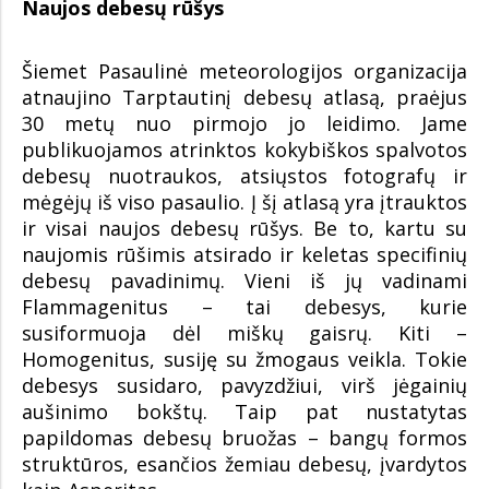
Naujos debesų rūšys
Šiemet Pasaulinė meteorologijos organizacija
atnaujino Tarptautinį debesų atlasą, praėjus
30 metų nuo pirmojo jo leidimo. Jame
publikuojamos atrinktos kokybiškos spalvotos
debesų nuotraukos, atsiųstos fotografų ir
mėgėjų iš viso pasaulio. Į šį atlasą yra įtrauktos
ir visai naujos debesų rūšys. Be to, kartu su
naujomis rūšimis atsirado ir keletas specifinių
debesų pavadinimų. Vieni iš jų vadinami
Flammagenitus – tai debesys, kurie
susiformuoja dėl miškų gaisrų. Kiti –
Homogenitus, susiję su žmogaus veikla. Tokie
debesys susidaro, pavyzdžiui, virš jėgainių
aušinimo bokštų. Taip pat nustatytas
papildomas debesų bruožas – bangų formos
struktūros, esančios žemiau debesų, įvardytos