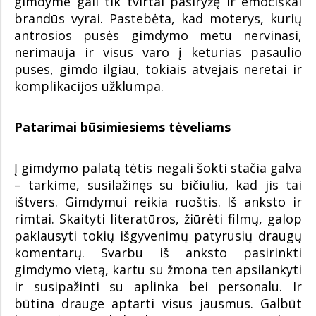
gimdyme gali tik tvirtai pasiryžę ir emociškai
brandūs vyrai. Pastebėta, kad moterys, kurių
antrosios pusės gimdymo metu nervinasi,
nerimauja ir visus varo į keturias pasaulio
puses, gimdo ilgiau, tokiais atvejais neretai ir
komplikacijos užklumpa.
Patarimai būsimiesiems tėveliams
Į gimdymo palatą tėtis negali šokti stačia galva
– tarkime, susilažinęs su bičiuliu, kad jis tai
ištvers. Gimdymui reikia ruoštis. Iš anksto ir
rimtai. Skaityti literatūros, žiūrėti filmų, galop
paklausyti tokių išgyvenimų patyrusių draugų
komentarų. Svarbu iš anksto pasirinkti
gimdymo vietą, kartu su žmona ten apsilankyti
ir susipažinti su aplinka bei personalu. Ir
būtina drauge aptarti visus jausmus. Galbūt