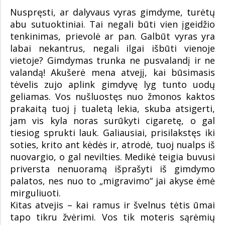
Nuspręsti, ar dalyvaus vyras gimdyme, turėtų
abu sutuoktiniai. Tai negali būti vien įgeidžio
tenkinimas, prievolė ar pan. Galbūt vyras yra
labai nekantrus, negali ilgai išbūti vienoje
vietoje? Gimdymas trunka ne pusvalandį ir ne
valandą! Akušerė mena atvejį, kai būsimasis
tėvelis zujo aplink gimdyvę lyg tunto uodų
geliamas. Vos nušluostęs nuo žmonos kaktos
prakaitą tuoj į tualetą lekia, skuba atsigerti,
jam vis kyla noras surūkyti cigaretę, o gal
tiesiog sprukti lauk. Galiausiai, prisilakstęs iki
soties, krito ant kėdės ir, atrodė, tuoj nualps iš
nuovargio, o gal nevilties. Medikė teigia buvusi
priversta nenuoramą išprašyti iš gimdymo
palatos, nes nuo to „migravimo“ jai akyse ėmė
mirguliuoti.
Kitas atvejis – kai ramus ir švelnus tėtis ūmai
tapo tikru žvėrimi. Vos tik moteris sąrėmių