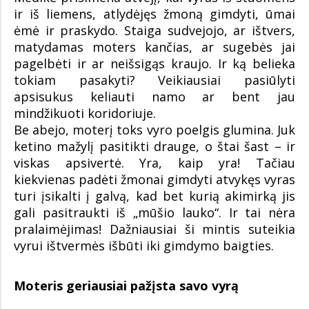
ir iš liemens, atlydėjęs žmoną gimdyti, ūmai
ėmė ir praskydo. Staiga sudvejojo, ar ištvers,
matydamas moters kančias, ar sugebės jai
pagelbėti ir ar neišsigąs kraujo. Ir ką belieka
tokiam pasakyti? Veikiausiai pasiūlyti
apsisukus keliauti namo ar bent jau
mindžikuoti koridoriuje.
Be abejo, moterį toks vyro poelgis glumina. Juk
ketino mažylį pasitikti drauge, o štai šast – ir
viskas apsivertė. Yra, kaip yra! Tačiau
kiekvienas padėti žmonai gimdyti atvykęs vyras
turi įsikalti į galvą, kad bet kurią akimirką jis
gali pasitraukti iš „mūšio lauko“. Ir tai nėra
pralaimėjimas! Dažniausiai ši mintis suteikia
vyrui ištvermės išbūti iki gimdymo baigties.
Moteris geriausiai pažįsta savo vyrą