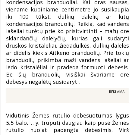
kondensacijos branduoliai. Kai oras sausas,
viename kubiniame centimetre jo susikaupia
iki 100 tūkst. dulkių dalelių ar kitų
kondensacijos branduolių. Reikia, kad vandens
lašeliai turėtų prie ko prisitvirtinti – mažų ore
sklandančių dalelyčių, kurias gali sudaryti
druskos kristalėliai, žiedadulkės, dulkių dalelės
ar didelis kiekis Aitkeno branduolių. Prie tokių
branduolių prikimba maži vandens lašeliai ar
ledo kristalėliai ir pradeda formuoti debesis.
Be šių branduolių visiškai švariame ore
debesys negalėtų susidaryti.
REKLAMA
Vidutinis Žemės rutulio debesuotumas lygus
5,5 balo, t. y. truputį daugiau kaip pusė Žemės
rutulio nuolat padengta debesimis. Virš