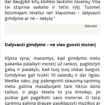
dar daugybė kitų kūdikio laukimo niuansų. Visa
tai stiprina vaikelio ir tėčio ryšį. Tuomet
būsimajam tėveliui net klausimas – dalyvauti
gimdyme ar ne – nekyla.“
REKLAMA
Dalyvauti gimdyme – ne vien guosti moterį
Klysta vyrai, manantys, kad gimdymo metu
pakanka palaikyti moterį už rankos, paglostyti
galvą ir pasakyti, kad tuoj tuoj viskas baigsis.
Gimdymas gali trukti 10 valandų ir dar ilgiau.
Medikė sako, jog palengvinti skausmą sąrėmių
metu galima masažuojant tam tikrus kūno
taškus. Ir jeigu tėvelis to yra išmokęs, jis
puikiai gali pagelbėti savo moteriai. O tarp
sąrėmių galima drauge pasiklausyti muzikos ar