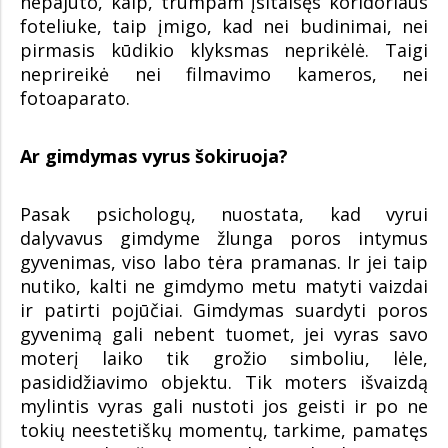
nepajuto, kaip, trumpam įsitaisęs koridoriaus
foteliuke, taip įmigo, kad nei budinimai, nei
pirmasis kūdikio klyksmas neprikėlė. Taigi
neprireikė nei filmavimo kameros, nei
fotoaparato.
Ar gimdymas vyrus šokiruoja?
Pasak psichologų, nuostata, kad vyrui
dalyvavus gimdyme žlunga poros intymus
gyvenimas, viso labo tėra pramanas. Ir jei taip
nutiko, kalti ne gimdymo metu matyti vaizdai
ir patirti pojūčiai. Gimdymas suardyti poros
gyvenimą gali nebent tuomet, jei vyras savo
moterį laiko tik grožio simboliu, lėle,
pasididžiavimo objektu. Tik moters išvaizdą
mylintis vyras gali nustoti jos geisti ir po ne
tokių neestetiškų momentų, tarkime, pamatęs