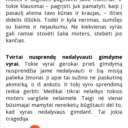
tokie klausimai – pagrįsti. Juk pamatyti, kaip į
pasaulį ateina tavo kūnas ir kraujas, – išties
didelis iššūkis. Todėl ir kyla nerimas, sumišęs
su baime ir nejaukumu. Ne kiekvienas vyras
gali ramiai stovėti šalia moters, stebėti jos
kančias.
Tvirtai nusprendę nedalyvauti gimdyme
vyrai.
Tokie vyrai gerokai prieš gimdymą
nusprendžia jame nedalyvauti ir šią misiją
palieka žmonai. Ji apie tai sužino ne paskutinę
akimirką, o iš anksto. Ir tokį vyro sprendimą
reikia gerbti. Medikai tikrai nelaikys tokios
moters vargšele nelaimėle. Taigi nė vienai
būsimajai mamytei nereikėtų būgštauti dėl to,
kad vyras nedalyvaus gimdant. Tai jokia
tragedija.