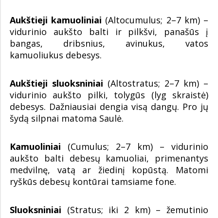
Aukštieji kamuoliniai
(Altocumulus; 2–7 km) –
vidurinio aukšto balti ir pilkšvi, panašūs į
bangas, dribsnius, avinukus, vatos
kamuoliukus debesys.
Aukštieji sluoksniniai
(Altostratus; 2–7 km) –
vidurinio aukšto pilki, tolygūs (lyg skraistė)
debesys. Dažniausiai dengia visą dangų. Pro jų
šydą silpnai matoma Saulė.
Kamuoliniai
(Cumulus; 2–7 km) – vidurinio
aukšto balti debesų kamuoliai, primenantys
medvilnę, vatą ar žiedinį kopūstą. Matomi
ryškūs debesų kontūrai tamsiame fone.
Sluoksniniai
(Stratus; iki 2 km) – žemutinio