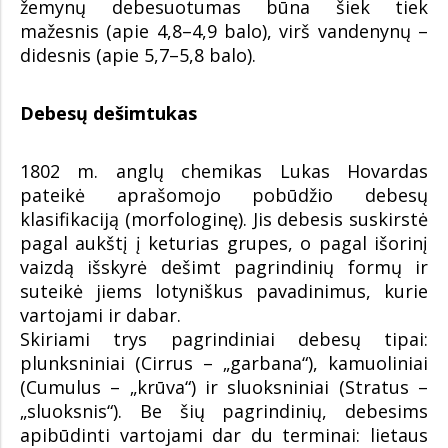
žemynų debesuotumas būna šiek tiek
mažesnis (apie 4,8–4,9 balo), virš vandenynų –
didesnis (apie 5,7–5,8 balo).
Debesų dešimtukas
1802 m. anglų chemikas Lukas Hovardas
pateikė aprašomojo pobūdžio debesų
klasifikaciją (morfologinę). Jis debesis suskirstė
pagal aukštį į keturias grupes, o pagal išorinį
vaizdą išskyrė dešimt pagrindinių formų ir
suteikė jiems lotyniškus pavadinimus, kurie
vartojami ir dabar.
Skiriami trys pagrindiniai debesų tipai:
plunksniniai (Cirrus – „garbana“), kamuoliniai
(Cumulus – „krūva“) ir sluoksniniai (Stratus –
„sluoksnis“). Be šių pagrindinių, debesims
apibūdinti vartojami dar du terminai: lietaus