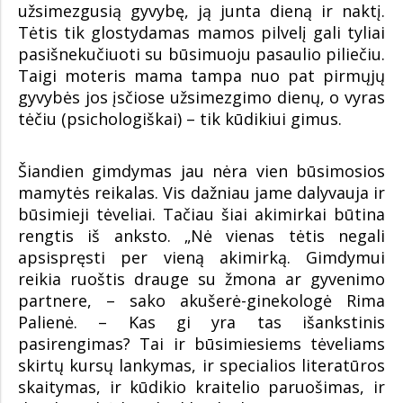
užsimezgusią gyvybę, ją junta dieną ir naktį.
Tėtis tik glostydamas mamos pilvelį gali tyliai
pasišnekučiuoti su būsimuoju pasaulio piliečiu.
Taigi moteris mama tampa nuo pat pirmųjų
gyvybės jos įsčiose užsimezgimo dienų, o vyras
tėčiu (psichologiškai) – tik kūdikiui gimus.
Šiandien gimdymas jau nėra vien būsimosios
mamytės reikalas. Vis dažniau jame dalyvauja ir
būsimieji tėveliai. Tačiau šiai akimirkai būtina
rengtis iš anksto. „Nė vienas tėtis negali
apsispręsti per vieną akimirką. Gimdymui
reikia ruoštis drauge su žmona ar gyvenimo
partnere, – sako akušerė-ginekologė Rima
Palienė. – Kas gi yra tas išankstinis
pasirengimas? Tai ir būsimiesiems tėveliams
skirtų kursų lankymas, ir specialios literatūros
skaitymas, ir kūdikio kraitelio paruošimas, ir