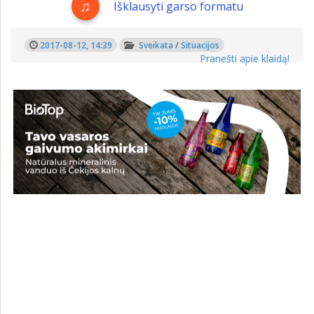
Išklausyti garso formatu
2017-08-12, 14:39
Sveikata
/
Situacijos
Pranešti apie klaidą!