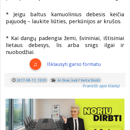
* Jeigu baltus kamuolinius debesis keičia
pajuodę – laukite liūties, perkūnijos ar krušos.
* Kai dangų padengia žemi, švininiai, ištisiniai
lietaus debesys, lis arba snigs ilgai ir
nuobodžiai.
Išklausyti garso formatu
2017-08-11, 13:05
Ar žinai, kad
/
Verta žinoti
Pranešti apie klaidą!