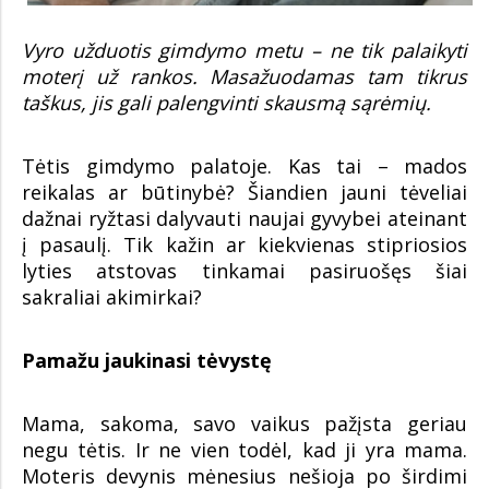
Vyro užduotis gimdymo metu – ne tik palaikyti
moterį už rankos. Masažuodamas tam tikrus
taškus, jis gali palengvinti skausmą sąrėmių.
Tėtis gimdymo palatoje. Kas tai – mados
reikalas ar būtinybė? Šiandien jauni tėveliai
dažnai ryžtasi dalyvauti naujai gyvybei ateinant
į pasaulį. Tik kažin ar kiekvienas stipriosios
lyties atstovas tinkamai pasiruošęs šiai
sakraliai akimirkai?
Pamažu jaukinasi tėvystę
Mama, sakoma, savo vaikus pažįsta geriau
negu tėtis. Ir ne vien todėl, kad ji yra mama.
Moteris devynis mėnesius nešioja po širdimi