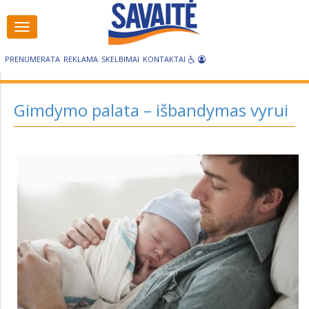
Visos
Visos
kategorijos
kategorijos
PRENUMERATA
REKLAMA
SKELBIMAI
KONTAKTAI
Gimdymo palata – išbandymas vyrui