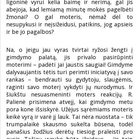
ligoninė vyrui kelia baimę ir nerimą, gal jis
abejoja, kad lemiamą minutę mokės pagelbėti
žmonai? O gal moteris, nėmaž dėl to
nesupykusi ir neįsižeidusi, patikins, jog apsieis
ir be jo pagalbos?
Na, o jeigu jau vyras tvirtai ryžosi žengti į
gimdymo palatą, jis privalo pasirūpinti
moterimi – padėti jai jaustis saugiai! Gimdyme
dalyvaujantis tėtis turi perimti iniciatyvą į savo
rankas – bendrauti su gydytoju, slaugėmis,
raginti savo moterį vykdyti jų nurodymus. Ir
šiukštu nesuasmeninti moters reakcijų. R.
Palienė prisimena atvejį, kai gimdymo metu
pora kone išsiskyrė. Užėjus sąrėmiams moteris
keikė vyrą ir varė jį lauk. Tai nėra nuostata – tik
trumpalaikė skausmo sukelta būsena, todėl
panašius žodžius derėtų tiesiog praleisti pro