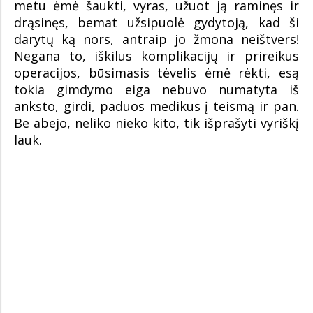
metu ėmė šaukti, vyras, užuot ją raminęs ir
drąsinęs, bemat užsipuolė gydytoją, kad ši
darytų ką nors, antraip jo žmona neištvers!
Negana to, iškilus komplikacijų ir prireikus
operacijos, būsimasis tėvelis ėmė rėkti, esą
tokia gimdymo eiga nebuvo numatyta iš
anksto, girdi, paduos medikus į teismą ir pan.
Be abejo, neliko nieko kito, tik išprašyti vyriškį
lauk.