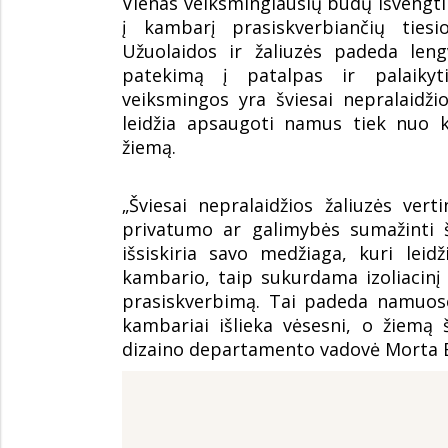
Vienas veiksmingiausių būdų išvengt
į kambarį prasiskverbiančių tiesio
Užuolaidos ir žaliuzės padeda leng
patekimą į patalpas ir palaikyt
veiksmingos yra šviesai nepralaidži
leidžia apsaugoti namus tiek nuo k
žiemą.
„Šviesai nepralaidžios žaliuzės ver
privatumo ar galimybės sumažinti š
išsiskiria savo medžiaga, kuri leid
kambario, taip sukurdama izoliacinį
prasiskverbimą. Tai padeda namuose
kambariai išlieka vėsesni, o žiemą š
dizaino departamento vadovė Morta B