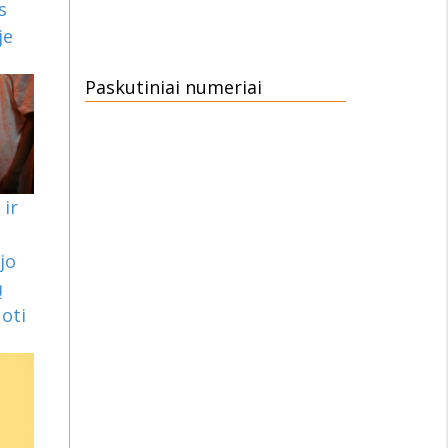
s
je
Paskutiniai numeriai
 ir
jo
ų
oti