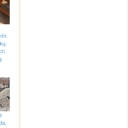
mln.
kų:
ti
ą
ė
da,