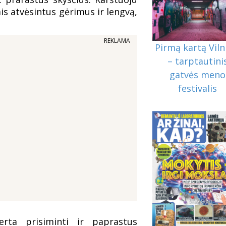
is atvėsintus gėrimus ir lengvą,
REKLAMA
Pirmą kartą Viln
– tarptautini
gatvės meno
festivalis
erta prisiminti ir paprastus