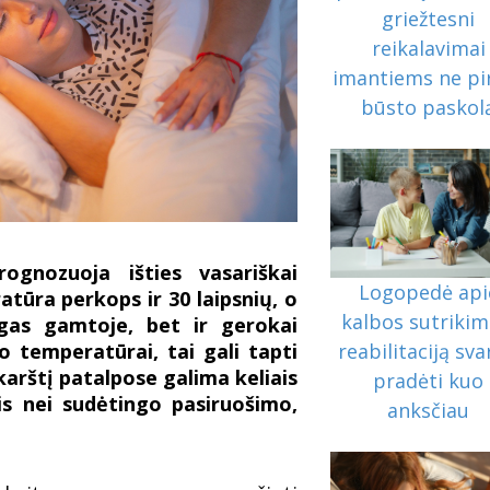
griežtesni
reikalavimai
imantiems ne p
būsto paskol
rognozuoja išties vasariškai
Logopedė api
tūra perkops ir 30 laipsnių, o
kalbos sutrikim
gas gamtoje, bet ir gerokai
o temperatūrai, tai gali tapti
reabilitaciją sv
karštį patalpose galima keliais
pradėti kuo
ais nei sudėtingo pasiruošimo,
anksčiau