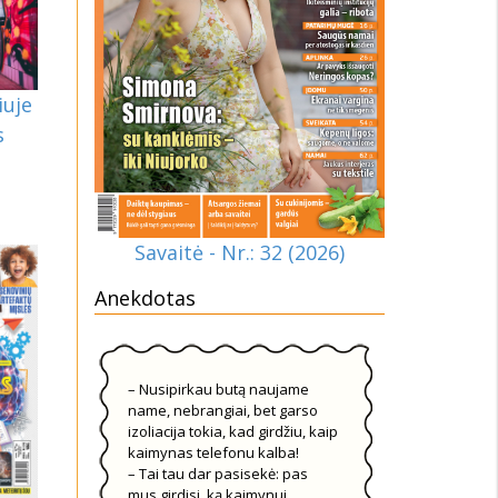
iuje
s
Savaitė - Nr.: 32 (2026)
Anekdotas
– Nusipirkau butą naujame
name, nebrangiai, bet garso
izoliacija tokia, kad girdžiu, kaip
kaimynas telefonu kalba!
– Tai tau dar pasisekė: pas
mus girdisi, ką kaimynui