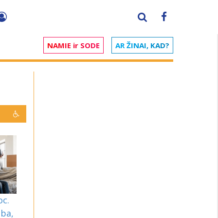
NAMIE ir SODE
AR ŽINAI, KAD?
oc.
iba,