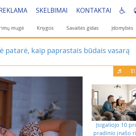
REKLAMA
SKELBIMAI
KONTAKTAI
rimų mugė
Knygos
Savaitės gidas
Įdomybės
ė patarė, kaip paprastais būdais vasarą
Įsigaliojo 10 pr
pradinio įnašo r