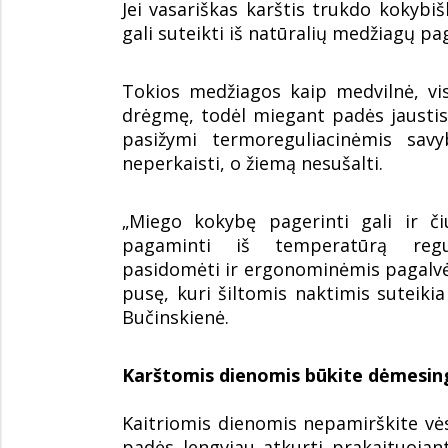
Jei vasariškas karštis trukdo kokyb
gali suteikti iš natūralių medžiagų pa
Tokios medžiagos kaip medvilnė, visk
drėgmę, todėl miegant padės jaustis v
pasižymi termoreguliacinėmis sav
neperkaisti, o žiemą nesušalti.
„Miego kokybę pagerinti gali ir čiu
pagaminti iš temperatūrą regu
pasidomėti ir ergonominėmis pagalvėm
pusę, kuri šiltomis naktimis suteikia
Bučinskienė.
Karštomis dienomis būkite dėmesingi
Kaitriomis dienomis nepamirškite vėsi
padės lengviau atkurti prakaituojan