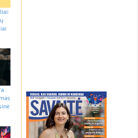
iai:
ių
iai
e
ra
omas
sinė