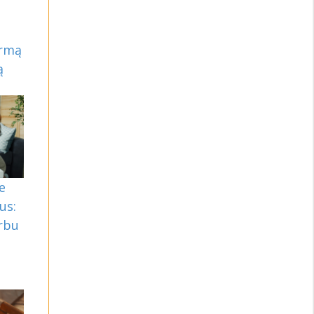
irmą
ą
e
us:
arbu