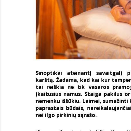
Sinoptikai ateinantį savaitgalį p
karštą. Žadama, kad kai kur tempera
tai reiškia ne tik vasaros pramo
įkaitusius namus. Staiga pakilus or
nemenku iššūkiu. Laimei, sumažinti 
paprastais būdais, nereikalaujanči
nei ilgo pirkinių sąrašo.