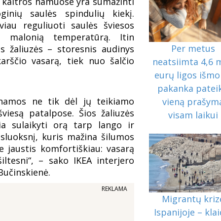
i kaitros namuose yra sumažinti
ginių saulės spindulių kiekį.
viau reguliuoti saulės šviesos
i malonią temperatūrą. Itin
Per metus
os žaliuzės – storesnis audinys
arščio vasarą, tiek nuo šalčio
neatsiimta 4,6 
eurų ligos išmo
pakanka pateik
tinamos ne tik dėl jų teikiamo
vieną prašym
viesą patalpose. Šios žaliuzės
visam laikui
žia sulaikyti orą tarp lango ir
 sluoksnį, kuris mažina šilumos
 jaustis komfortiškiau: vasarą
iltesni“, – sako IKEA interjero
učinskienė.
REKLAMA
Migrantų kriz
Ispanijoje – klai