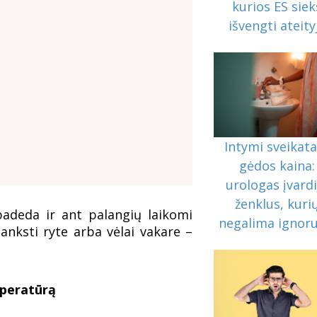
kurios ES siek
išvengti ateity
Intymi sveikata
gėdos kaina:
urologas įvardi
ženklus, kuri
 padeda ir ant palangių laikomi
negalima ignoru
anksti ryte arba vėlai vakare –
mperatūrą