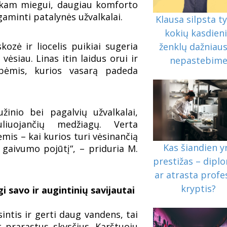
iškam miegui, daugiau komforto
gaminti patalynės užvalkalai.
Klausa silpsta tyl
kokių kasdien
ozė ir liocelis puikiai sugeria
ženklų dažniaus
ėsiau. Linas itin laidus orui ir
nepastebim
ybėmis, kurios vasarą padeda
žinio bei pagalvių užvalkalai,
liuojančių medžiagų. Verta
is – kai kurios turi vėsinančią
Kas šiandien y
 gaivumo pojūtį“, – priduria M.
prestižas – dipl
ar atrasta profe
kryptis?
 savo ir augintinių savijautai
ntis ir gerti daug vandens, tai
t prarastus skysčius. Karštuoju