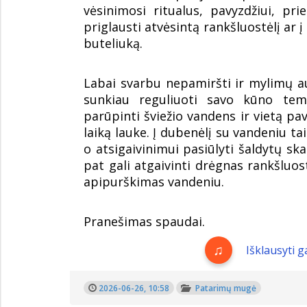
vėsinimosi ritualus, pavyzdžiui, pr
priglausti atvėsintą rankšluostėlį ar 
buteliuką.
Labai svarbu nepamiršti ir mylimų a
sunkiau reguliuoti savo kūno tem
parūpinti šviežio vandens ir vietą pav
laiką lauke. Į dubenėlį su vandeniu ta
o atsigaivinimui pasiūlyti šaldytų ska
pat gali atgaivinti drėgnas rankšluosti
apipurškimas vandeniu.
Pranešimas spaudai.
Išklausyti 
2026-06-26, 10:58
Patarimų mugė