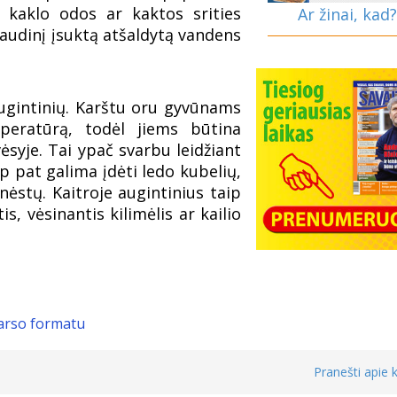
ie kaklo odos ar kaktos srities
Ar žinai, kad?
į audinį įsuktą atšaldytą vandens
ugintinių. Karštu oru gyvūnams
peratūrą, todėl jiems būtina
ėsyje. Tai ypač svarbu leidžiant
ip pat galima įdėti ledo kubelių,
nėstų. Kaitroje augintinius taip
s, vėsinantis kilimėlis ar kailio
garso formatu
Pranešti apie k