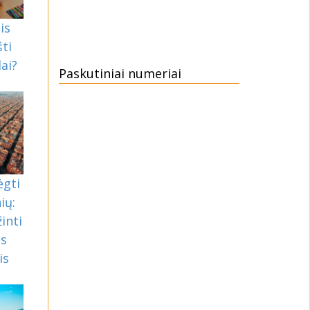
is
ti
ai?
Paskutiniai numeriai
ėgti
ių:
inti
as
is