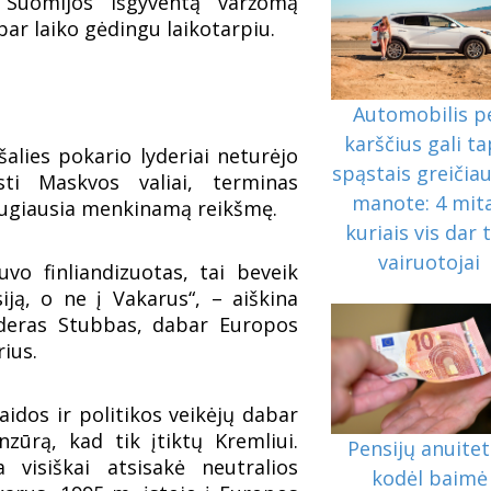
, Suomijos išgyventą varžomą
r laiko gėdingu laikotarpiu.
Automobilis p
karščius gali ta
alies pokario lyderiai neturėjo
spąstais greičiau
sti Maskvos valiai, terminas
manote: 4 mita
 daugiausia menkinamą reikšmę.
kuriais vis dar t
vairuotojai
uvo finliandizuotas, tai beveik
iją, o ne į Vakarus“, – aiškina
nderas Stubbas, dabar Europos
rius.
laidos ir politikos veikėjų dabar
nzūrą, kad tik įtiktų Kremliui.
Pensijų anuitet
 visiškai atsisakė neutralios
kodėl baimė