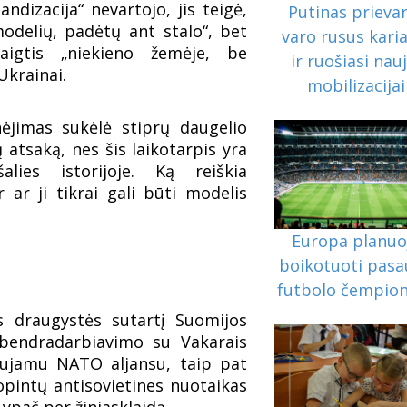
ndizacija“ nevartojo, jis teigė,
Putinas prieva
odelių, padėtų ant stalo“, bet
varo rusus karia
aigtis „niekieno žemėje, be
ir ruošiasi nauj
Ukrainai.
mobilizacijai
nėjimas sukėlė stiprų daugelio
 atsaką, nes šis laikotarpis yra
lies istorijoje. Ką reiškia
ir ar ji tikrai gali būti modelis
Europa planuo
boikotuoti pasa
futbolo čempio
s draugystės sutartį Suomijos
o bendradarbiavimo su Vakarais
aujamu NATO aljansu, taip pat
opintų antisovietines nuotaikas
 ypač per žiniasklaidą.