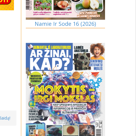
Namie Ir Sode 16 (2026)
laidą!