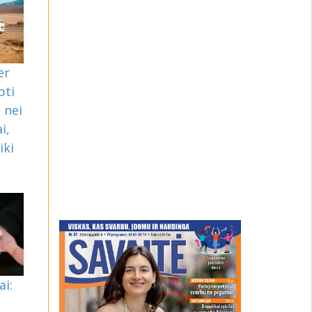
er
pti
 nei
i,
iki
ai: