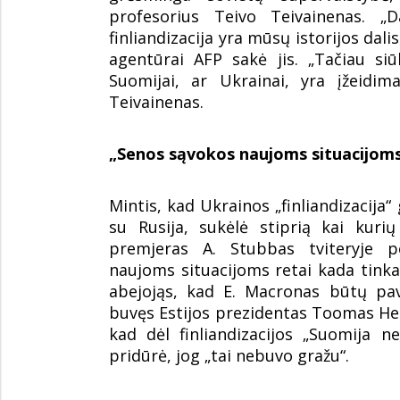
profesorius Teivo Teivainenas. „
finliandizacija yra mūsų istorijos dali
agentūrai AFP sakė jis. „Tačiau siū
Suomijai, ar Ukrainai, yra įžeidim
Teivainenas.
„Senos sąvokos naujoms situacijom
Mintis, kad Ukrainos „finliandizacija
su Rusija, sukėlė stiprią kai kurių
premjeras A. Stubbas tviteryje p
naujoms situacijoms retai kada tinka“
abejojąs, kad E. Macronas būtų pa
buvęs Estijos prezidentas Toomas Hend
kad dėl finliandizacijos „Suomija n
pridūrė, jog „tai nebuvo gražu“.