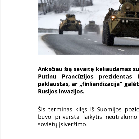
Anksčiau šią savaitę keliaudamas su
Putinu Prancūzijos prezidenta
paklaustas, ar „finliandizacija“ galė
Rusijos invazijos.
Šis terminas kilęs iš Suomijos pozici
buvo priversta laikytis neutralumo
sovietų įsiveržimo.