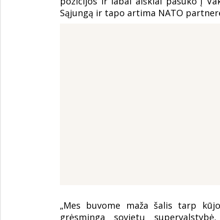
pozicijos ir labai aiškiai pasuko į V
Sąjungą ir tapo artima NATO partnere,
„Mes buvome maža šalis tarp kūjo 
grėsminga sovietų supervalstybė,