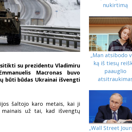
nukirtimą
„Man atsibodo vi
ką iš tiesų reiš
sitikti su prezidentu Vladimiru
paauglio
s Emmanuelis Macronas buvo
atsitraukima
tų būti būdas Ukrainai išvengti
jos šaltojo karo metais, kai ji
 mainais už tai, kad išvengtų
„Wall Street Jour