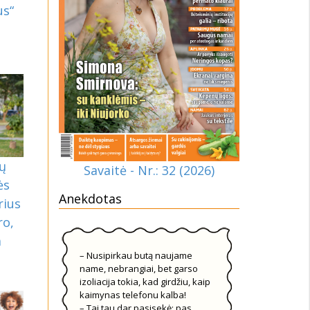
us“
rų
Savaitė - Nr.: 32 (2026)
ės
Anekdotas
rius
ro,
a
– Nusipirkau butą naujame
name, nebrangiai, bet garso
izoliacija tokia, kad girdžiu, kaip
kaimynas telefonu kalba!
– Tai tau dar pasisekė: pas