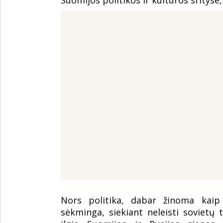
Nors politika, dabar žinoma kaip f
sėkminga, siekiant neleisti sovietų