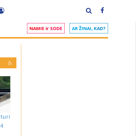
NAMIE ir SODE
AR ŽINAI, KAD?
turi
są