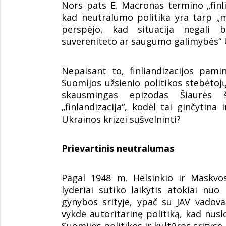
Nors pats E. Macronas termino „finlia
kad neutralumo politika yra tarp „m
perspėjo, kad situacija negali b
suvereniteto ar saugumo galimybės“ 
Nepaisant to, finliandizacijos pami
Suomijos užsienio politikos stebėtojų
skausmingas epizodas Šiaurės ša
„finlandizacija“, kodėl tai ginčytina 
Ukrainos krizei sušvelninti?
Prievartinis neutralumas
Pagal 1948 m. Helsinkio ir Maskvo
lyderiai sutiko laikytis atokiai nu
gynybos srityje, ypač su JAV vadov
vykdė autoritarinę politiką, kad nusl
Suomijos politikos ir kultūros srityse,