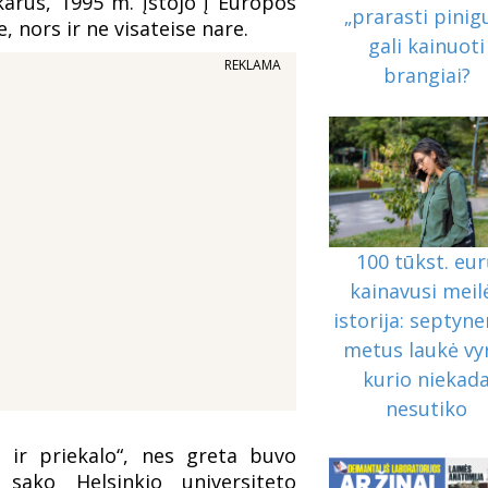
akarus, 1995 m. įstojo į Europos
„prarasti pinig
 nors ir ne visateise nare.
gali kainuoti
REKLAMA
brangiai?
100 tūkst. eu
kainavusi meil
istorija: septyne
metus laukė vy
kurio niekad
nesutiko
ir priekalo“, nes greta buvo
 sako Helsinkio universiteto