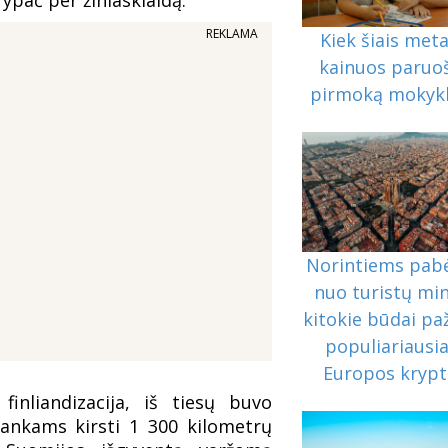
REKLAMA
Kiek šiais meta
kainuos paruoš
pirmoką mokykl
Norintiems pab
nuo turistų min
kitokie būdai paž
populiariausi
Europos krypt
inliandizacija, iš tiesų buvo
 tankams kirsti 1 300 kilometrų