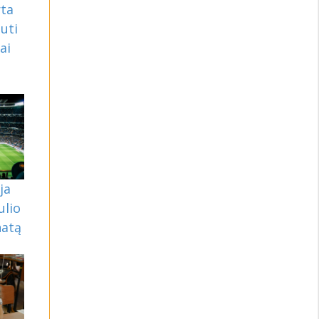
rta
uti
ai
ja
ulio
natą