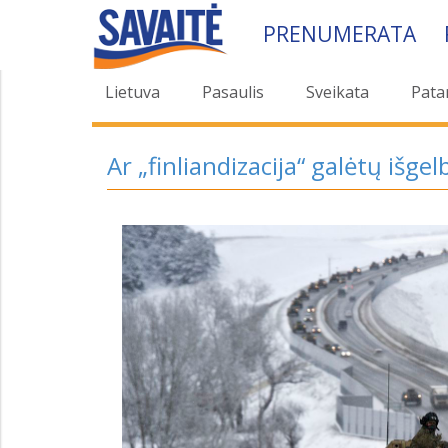
PRENUMERATA
Lietuva
Pasaulis
Sveikata
Pata
Ar „finliandizacija“ galėtų išge