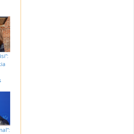
si“:
kia
s
nal“: