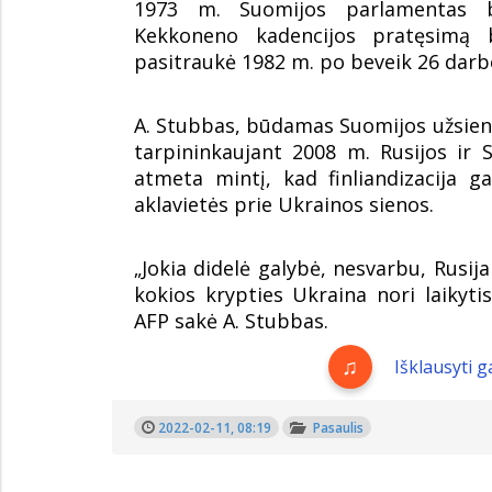
1973 m. Suomijos parlamentas 
Kekkoneno kadencijos pratęsimą b
pasitraukė 1982 m. po beveik 26 dar
A. Stubbas, būdamas Suomijos užsienio
tarpininkaujant 2008 m. Rusijos ir 
atmeta mintį, kad finliandizacija ga
aklavietės prie Ukrainos sienos.
„Jokia didelė galybė, nesvarbu, Rusija
kokios krypties Ukraina nori laikyt
AFP sakė A. Stubbas.
Išklausyti 
2022-02-11, 08:19
Pasaulis