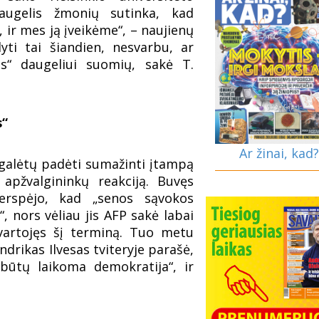
Daugelis žmonių sutinka, kad
s, ir mes ją įveikėme“, – naujienų
lyti tai šiandien, nesvarbu, ar
as“ daugeliui suomių, sakė T.
s“
Ar žinai, kad?
“ galėtų padėti sumažinti įtampą
 apžvalgininkų reakciją. Buvęs
erspėjo, kad „senos sąvokos
, nors vėliau jis AFP sakė labai
vartojęs šį terminą. Tuo metu
rikas Ilvesas tviteryje parašė,
ebūtų laikoma demokratija“, ir