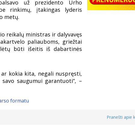
balsavo už prezidento Urho
e rinkimų, įtakingas lyderis
bo metų.
 reikalų ministras ir dalyvavęs
Sakartvelo paliauboms, griežtai
lėtų būti išeitis iš dabartinės
 ar kokia kita, negali nuspręsti,
is savo saugumui garantuoti“, –
garso formatu
Pranešti apie k