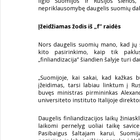
ilgio Suomijos ir Rusijos sienos
nepriklausomybę daugelis suomių daba
Įžeidžiamas žodis iš „f“ raidės
Nors daugelis suomių mano, kad jų š
kito pasirinkimo, kaip tik paklu
„finliandizacija“ šiandien šalyje turi
„Suomijoje, kai sakai, kad kažkas b
įžeidimas, tarsi labiau linktum į Rus
buvęs ministras pirmininkas Alexa
universiteto instituto Italijoje direkto
Daugelis finliandizacijos laikų žiniask
laikomi pernelyg uoliai taikę savice
Pasibaigus šaltajam karui, Suomija