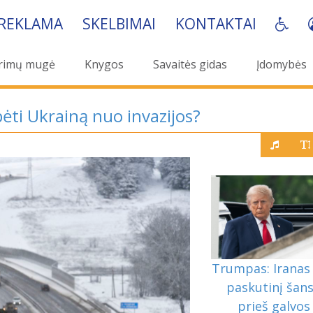
REKLAMA
SKELBIMAI
KONTAKTAI
rimų mugė
Knygos
Savaitės gidas
Įdomybės
lbėti Ukrainą nuo invazijos?
Trumpas: Iranas 
paskutinį šan
prieš galvos