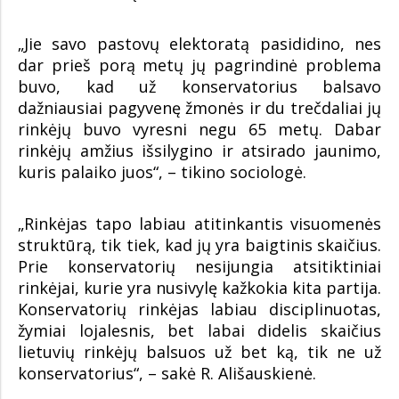
„Jie savo pastovų elektoratą pasididino, nes
dar prieš porą metų jų pagrindinė problema
buvo, kad už konservatorius balsavo
dažniausiai pagyvenę žmonės ir du trečdaliai jų
rinkėjų buvo vyresni negu 65 metų. Dabar
rinkėjų amžius išsilygino ir atsirado jaunimo,
kuris palaiko juos“, – tikino sociologė.
„Rinkėjas tapo labiau atitinkantis visuomenės
struktūrą, tik tiek, kad jų yra baigtinis skaičius.
Prie konservatorių nesijungia atsitiktiniai
rinkėjai, kurie yra nusivylę kažkokia kita partija.
Konservatorių rinkėjas labiau disciplinuotas,
žymiai lojalesnis, bet labai didelis skaičius
lietuvių rinkėjų balsuos už bet ką, tik ne už
konservatorius“, – sakė R. Ališauskienė.