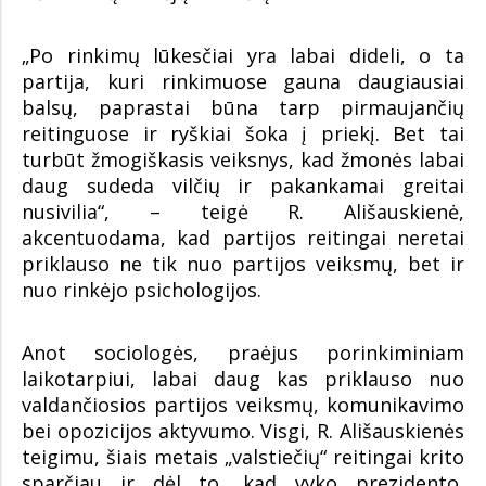
„Po rinkimų lūkesčiai yra labai dideli, o ta
partija, kuri rinkimuose gauna daugiausiai
balsų, paprastai būna tarp pirmaujančių
reitinguose ir ryškiai šoka į priekį. Bet tai
turbūt žmogiškasis veiksnys, kad žmonės labai
daug sudeda vilčių ir pakankamai greitai
nusivilia“, – teigė R. Ališauskienė,
akcentuodama, kad partijos reitingai neretai
priklauso ne tik nuo partijos veiksmų, bet ir
nuo rinkėjo psichologijos.
Anot sociologės, praėjus porinkiminiam
laikotarpiui, labai daug kas priklauso nuo
valdančiosios partijos veiksmų, komunikavimo
bei opozicijos aktyvumo. Visgi, R. Ališauskienės
teigimu, šiais metais „valstiečių“ reitingai krito
sparčiau ir dėl to, kad vyko prezidento,