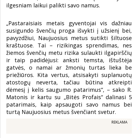
ilgesniam laikui palikti savo namus.
„Pastaraisiais metais gyventojai vis dažniau
susigundo švenčių proga išvykti į užsienį bei,
pavyzdžiui, Naujuosius metus sutikti šiltuose
kraštuose. Tai – rizikingas sprendimas, nes
žiemos švenčių metu rizika sulaukti ilgapirščių
ir taip padidėjusi: anksti temsta, ištuštėja
gatvės, o namai ar žmonių turtas lieka be
priežiūros. Kita vertus, atsisakyti suplanuotų
atostogų neverta, tačiau būtina atkreipti
dėmesį į kelis saugumo patarimus“, – sako R.
Matonis ir kartu su „Bitės Profais“ dalinasi 5
patarimais, kaip apsaugoti savo namus bei
turtą Naujuosius metus švenčiant svetur.
REKLAMA