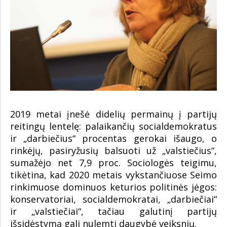
2019 metai įnešė didelių permainų į partijų
reitingų lentelę: palaikančių socialdemokratus
ir „darbiečius“ procentas gerokai išaugo, o
rinkėjų, pasiryžusių balsuoti už „valstiečius“,
sumažėjo net 7,9 proc. Sociologės teigimu,
tikėtina, kad 2020 metais vykstančiuose Seimo
rinkimuose dominuos keturios politinės jėgos:
konservatoriai, socialdemokratai, „darbiečiai“
ir „valstiečiai“, tačiau galutinį partijų
išsidėstymą gali nulemti daugybė veiksnių.