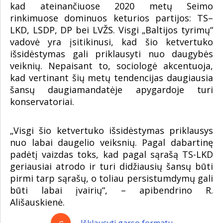
kad ateinančiuose 2020 metų Seimo
rinkimuose dominuos keturios partijos: TS–
LKD, LSDP, DP bei LVŽS. Visgi „Baltijos tyrimų“
vadovė yra įsitikinusi, kad šio ketvertuko
išsidėstymas gali priklausyti nuo daugybės
veiknių. Nepaisant to, sociologė akcentuoja,
kad vertinant šių metų tendencijas daugiausia
šansų daugiamandatėje apygardoje turi
konservatoriai.
„Visgi šio ketvertuko išsidėstymas priklausys
nuo labai daugelio veiksnių. Pagal dabartinę
padėtį vaizdas toks, kad pagal sąrašą TS-LKD
geriausiai atrodo ir turi didžiausių šansų būti
pirmi tarp sąrašų, o toliau persistumdymų gali
būti labai įvairių“, – apibendrino R.
Ališauskienė.
Išklausyti garso formatu