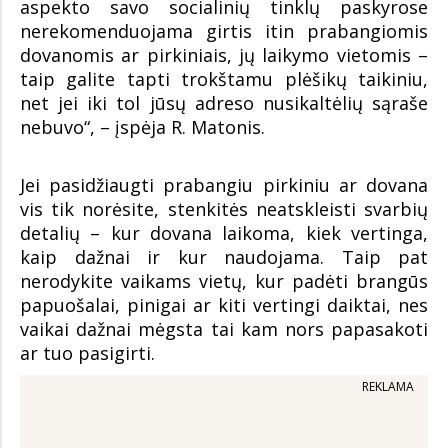
aspekto savo socialinių tinklų paskyrose
nerekomenduojama girtis itin prabangiomis
dovanomis ar pirkiniais, jų laikymo vietomis –
taip galite tapti trokštamu plėšikų taikiniu,
net jei iki tol jūsų adreso nusikaltėlių sąraše
nebuvo“, – įspėja R. Matonis.
Jei pasidžiaugti prabangiu pirkiniu ar dovana
vis tik norėsite, stenkitės neatskleisti svarbių
detalių – kur dovana laikoma, kiek vertinga,
kaip dažnai ir kur naudojama. Taip pat
nerodykite vaikams vietų, kur padėti brangūs
papuošalai, pinigai ar kiti vertingi daiktai, nes
vaikai dažnai mėgsta tai kam nors papasakoti
ar tuo pasigirti.
REKLAMA