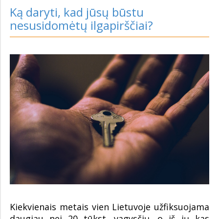
Ką daryti, kad jūsų būstu
nesusidomėtų ilgapirščiai?
Kiekvienais metais vien Lietuvoje užfiksuojama
daugiau nei 20 tūkst. vagysčių, o iš jų kas