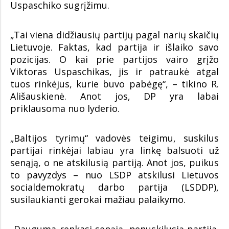
Uspaschiko sugrįžimu.
„Tai viena didžiausių partijų pagal narių skaičių
Lietuvoje. Faktas, kad partija ir išlaiko savo
pozicijas. O kai prie partijos vairo grįžo
Viktoras Uspaschikas, jis ir patraukė atgal
tuos rinkėjus, kurie buvo pabėgę“, – tikino R.
Ališauskienė. Anot jos, DP yra labai
priklausoma nuo lyderio.
„Baltijos tyrimų“ vadovės teigimu, suskilus
partijai rinkėjai labiau yra linkę balsuoti už
senąją, o ne atskilusią partiją. Anot jos, puikus
to pavyzdys – nuo LSDP atskilusi Lietuvos
socialdemokratų darbo partija (LSDDP),
susilaukianti gerokai mažiau palaikymo.