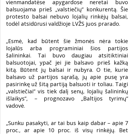
vienmandatėse apygardose neretai buvo
balsuojama prieš „valstiečių“ konkurentą. Šie
protesto balsai nebuvo lojalių rinkėjų balsai,
todėl atsidūrusi valdžioje LVŽS juos prarado.
„Esmė, kad būtent šie žmonės nėra tokie
lojalūs arba programiniai šios partijos
šalininkai. Tai buvo daugiau atsitiktiniai
balsuotojai, ypač jei jie balsavo prieš kažką
kitą. Būtent jų balsai ir nubyra. O tie, kurie
balsavo už partijos sąrašą, jų apie pusę yra
pasirinkę už šitą partiją balsuoti ir toliau. Taigi
„valstiečiai“ vis tiek dalį senų, lojalių šalininkų
išlaikys“, – prognozavo „Baltijos tyrimų“
vadovė.
„Sunku pasakyti, ar tai bus kaip dabar – apie 7
proc., ar apie 10 proc. iš visų rinkėjų. Bet