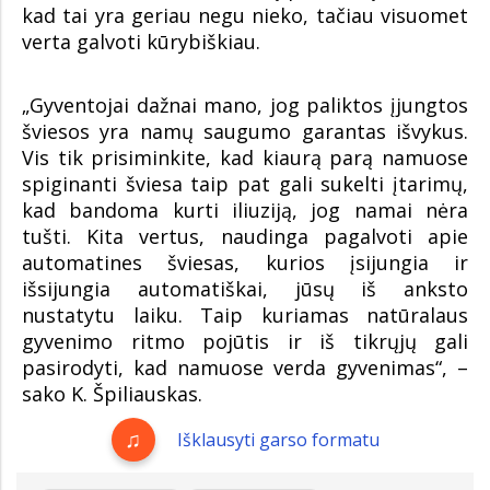
kad tai yra geriau negu nieko, tačiau visuomet
verta galvoti kūrybiškiau.
„Gyventojai dažnai mano, jog paliktos įjungtos
šviesos yra namų saugumo garantas išvykus.
Vis tik prisiminkite, kad kiaurą parą namuose
spiginanti šviesa taip pat gali sukelti įtarimų,
kad bandoma kurti iliuziją, jog namai nėra
tušti. Kita vertus, naudinga pagalvoti apie
automatines šviesas, kurios įsijungia ir
išsijungia automatiškai, jūsų iš anksto
nustatytu laiku. Taip kuriamas natūralaus
gyvenimo ritmo pojūtis ir iš tikrųjų gali
pasirodyti, kad namuose verda gyvenimas“, –
sako K. Špiliauskas.
Išklausyti garso formatu