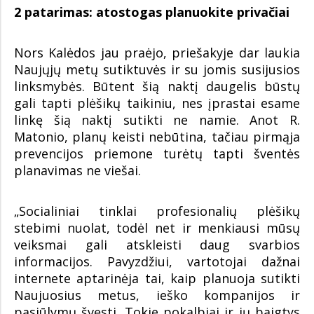
2 patarimas: atostogas planuokite privačiai
Nors Kalėdos jau praėjo, priešakyje dar laukia
Naujųjų metų sutiktuvės ir su jomis susijusios
linksmybės. Būtent šią naktį daugelis būstų
gali tapti plėšikų taikiniu, nes įprastai esame
linkę šią naktį sutikti ne namie. Anot R.
Matonio, planų keisti nebūtina, tačiau pirmąja
prevencijos priemone turėtų tapti šventės
planavimas ne viešai.
„Socialiniai tinklai profesionalių plėšikų
stebimi nuolat, todėl net ir menkiausi mūsų
veiksmai gali atskleisti daug svarbios
informacijos. Pavyzdžiui, vartotojai dažnai
internete aptarinėja tai, kaip planuoja sutikti
Naujuosius metus, ieško kompanijos ir
pasiūlymų švęsti. Tokie pokalbiai ir jų baigtys