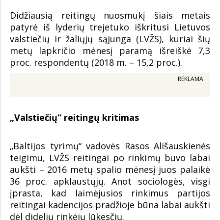
Didžiausią reitingų nuosmukį šiais metais
patyrė iš lyderių trejetuko iškritusi Lietuvos
valstiečių ir žaliųjų sąjunga (LVŽS), kuriai šių
metų lapkričio mėnesį paramą išreiškė 7,3
proc. respondentų (2018 m. – 15,2 proc.).
REKLAMA
„Valstiečių“ reitingų kritimas
„Baltijos tyrimų“ vadovės Rasos Ališauskienės
teigimu, LVŽS reitingai po rinkimų buvo labai
aukšti – 2016 metų spalio mėnesį juos palaikė
36 proc. apklaustųjų. Anot sociologės, visgi
įprasta, kad laimėjusios rinkimus partijos
reitingai kadencijos pradžioje būna labai aukšti
dėl didelių rinkėjų lūkesčių.