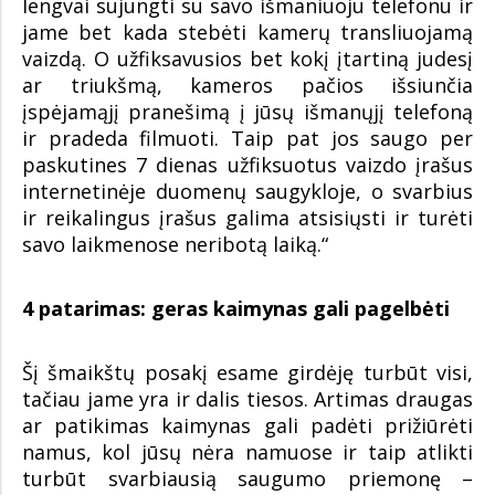
lengvai sujungti su savo išmaniuoju telefonu ir
jame bet kada stebėti kamerų transliuojamą
vaizdą. O užfiksavusios bet kokį įtartiną judesį
ar triukšmą, kameros pačios išsiunčia
įspėjamąjį pranešimą į jūsų išmanųjį telefoną
ir pradeda filmuoti. Taip pat jos saugo per
paskutines 7 dienas užfiksuotus vaizdo įrašus
internetinėje duomenų saugykloje, o svarbius
ir reikalingus įrašus galima atsisiųsti ir turėti
savo laikmenose neribotą laiką.“
4 patarimas: geras kaimynas gali pagelbėti
Šį šmaikštų posakį esame girdėję turbūt visi,
tačiau jame yra ir dalis tiesos. Artimas draugas
ar patikimas kaimynas gali padėti prižiūrėti
namus, kol jūsų nėra namuose ir taip atlikti
turbūt svarbiausią saugumo priemonę –