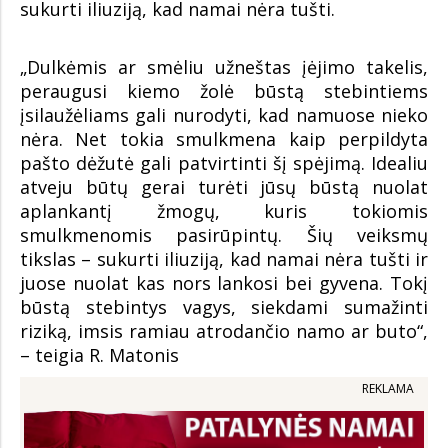
sukurti iliuziją, kad namai nėra tušti.
„Dulkėmis ar smėliu užneštas įėjimo takelis,
peraugusi kiemo žolė būstą stebintiems
įsilaužėliams gali nurodyti, kad namuose nieko
nėra. Net tokia smulkmena kaip perpildyta
pašto dėžutė gali patvirtinti šį spėjimą. Idealiu
atveju būtų gerai turėti jūsų būstą nuolat
aplankantį žmogų, kuris tokiomis
smulkmenomis pasirūpintų. Šių veiksmų
tikslas – sukurti iliuziją, kad namai nėra tušti ir
juose nuolat kas nors lankosi bei gyvena. Tokį
būstą stebintys vagys, siekdami sumažinti
riziką, imsis ramiau atrodančio namo ar buto“,
– teigia R. Matonis
REKLAMA