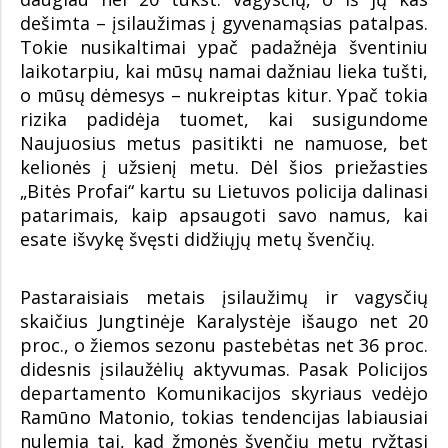
dešimta – įsilaužimas į gyvenamąsias patalpas.
Tokie nusikaltimai ypač padažnėja šventiniu
laikotarpiu, kai mūsų namai dažniau lieka tušti,
o mūsų dėmesys – nukreiptas kitur. Ypač tokia
rizika padidėja tuomet, kai susigundome
Naujuosius metus pasitikti ne namuose, bet
kelionės į užsienį metu. Dėl šios priežasties
„Bitės Profai“ kartu su Lietuvos policija dalinasi
patarimais, kaip apsaugoti savo namus, kai
esate išvykę švęsti didžiųjų metų švenčių.
Pastaraisiais metais įsilaužimų ir vagysčių
skaičius Jungtinėje Karalystėje išaugo net 20
proc., o žiemos sezonu pastebėtas net 36 proc.
didesnis įsilaužėlių aktyvumas. Pasak Policijos
departamento Komunikacijos skyriaus vedėjo
Ramūno Matonio, tokias tendencijas labiausiai
nulemia tai, kad žmonės švenčių metu ryžtasi