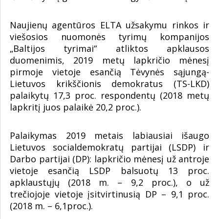
Naujienų agentūros ELTA užsakymu rinkos ir
viešosios nuomonės tyrimų kompanijos
„Baltijos tyrimai“ atliktos apklausos
duomenimis, 2019 metų lapkričio mėnesį
pirmoje vietoje esančią Tėvynės sąjungą-
Lietuvos krikščionis demokratus (TS-LKD)
palaikytų 17,3 proc. respondentų (2018 metų
lapkritį juos palaikė 20,2 proc.).
Palaikymas 2019 metais labiausiai išaugo
Lietuvos socialdemokratų partijai (LSDP) ir
Darbo partijai (DP): lapkričio mėnesį už antroje
vietoje esančią LSDP balsuotų 13 proc.
apklaustųjų (2018 m. – 9,2 proc.), o už
trečiojoje vietoje įsitvirtinusią DP – 9,1 proc.
(2018 m. – 6,1proc.).