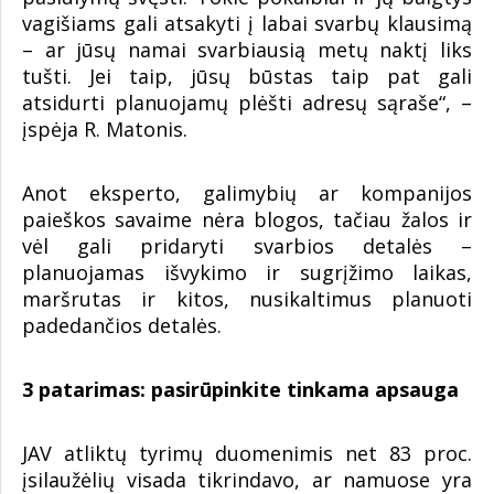
vagišiams gali atsakyti į labai svarbų klausimą
– ar jūsų namai svarbiausią metų naktį liks
tušti. Jei taip, jūsų būstas taip pat gali
atsidurti planuojamų plėšti adresų sąraše“, –
įspėja R. Matonis.
Anot eksperto, galimybių ar kompanijos
paieškos savaime nėra blogos, tačiau žalos ir
vėl gali pridaryti svarbios detalės –
planuojamas išvykimo ir sugrįžimo laikas,
maršrutas ir kitos, nusikaltimus planuoti
padedančios detalės.
3 patarimas: pasirūpinkite tinkama apsauga
JAV atliktų tyrimų duomenimis net 83 proc.
įsilaužėlių visada tikrindavo, ar namuose yra