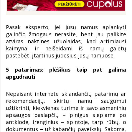
Pasak eksperto, jei jūsų namus aplankyti
galinčio žmogaus nerasite, bent jau palikite
atviras naktines užuolaidas, kad artimiausi
kaimynai ir neišeidami iš namų galėtų
pastebėti įtartinus judesius jūsų namuose.
5 patarimas: plėšikus taip pat galima
apgudrauti
Nepaisant internete sklandančių patarimų ar
rekomendacijų, skirtų namų saugumui
užtikrinti, kiekvienas turime ir savo asmeninių
apsaugos paslapčių – pinigus slepiame po
antklode, įrenginius – spintoje, tarp rūbų, o
dokumentus – už kabančių paveikslų. Sakoma,