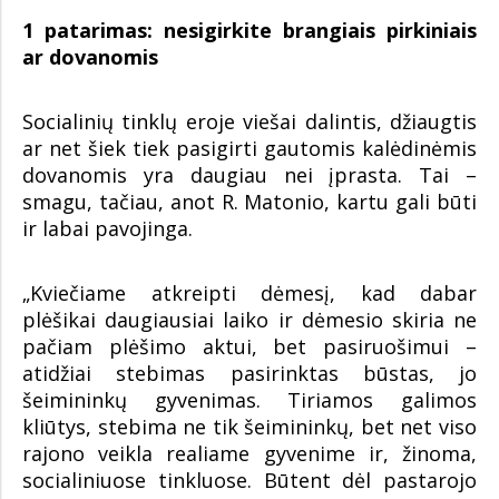
1 patarimas: nesigirkite brangiais pirkiniais
ar dovanomis
Socialinių tinklų eroje viešai dalintis, džiaugtis
ar net šiek tiek pasigirti gautomis kalėdinėmis
dovanomis yra daugiau nei įprasta. Tai –
smagu, tačiau, anot R. Matonio, kartu gali būti
ir labai pavojinga.
„Kviečiame atkreipti dėmesį, kad dabar
plėšikai daugiausiai laiko ir dėmesio skiria ne
pačiam plėšimo aktui, bet pasiruošimui –
atidžiai stebimas pasirinktas būstas, jo
šeimininkų gyvenimas. Tiriamos galimos
kliūtys, stebima ne tik šeimininkų, bet net viso
rajono veikla realiame gyvenime ir, žinoma,
socialiniuose tinkluose. Būtent dėl pastarojo