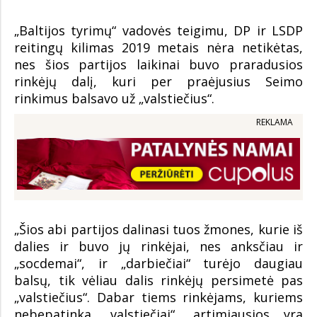
„Baltijos tyrimų“ vadovės teigimu, DP ir LSDP
reitingų kilimas 2019 metais nėra netikėtas,
nes šios partijos laikinai buvo praradusios
rinkėjų dalį, kuri per praėjusius Seimo
rinkimus balsavo už „valstiečius“.
REKLAMA
„Šios abi partijos dalinasi tuos žmones, kurie iš
dalies ir buvo jų rinkėjai, nes anksčiau ir
„socdemai“, ir „darbiečiai“ turėjo daugiau
balsų, tik vėliau dalis rinkėjų persimetė pas
„valstiečius“. Dabar tiems rinkėjams, kuriems
nebepatinka „valstiečiai“, artimiausios yra