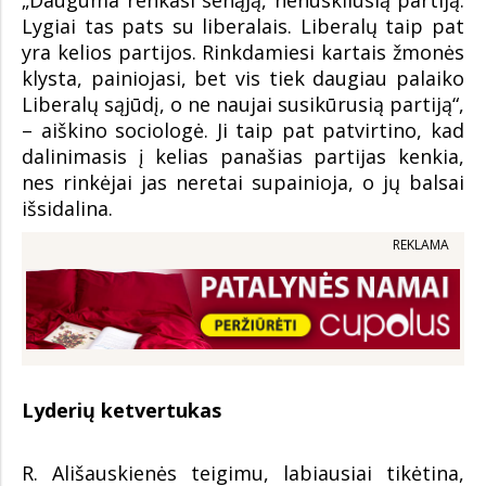
„Dauguma renkasi senąją, nenuskilusią partiją.
Lygiai tas pats su liberalais. Liberalų taip pat
yra kelios partijos. Rinkdamiesi kartais žmonės
klysta, painiojasi, bet vis tiek daugiau palaiko
Liberalų sąjūdį, o ne naujai susikūrusią partiją“,
– aiškino sociologė. Ji taip pat patvirtino, kad
dalinimasis į kelias panašias partijas kenkia,
nes rinkėjai jas neretai supainioja, o jų balsai
išsidalina.
REKLAMA
Lyderių ketvertukas
R. Ališauskienės teigimu, labiausiai tikėtina,