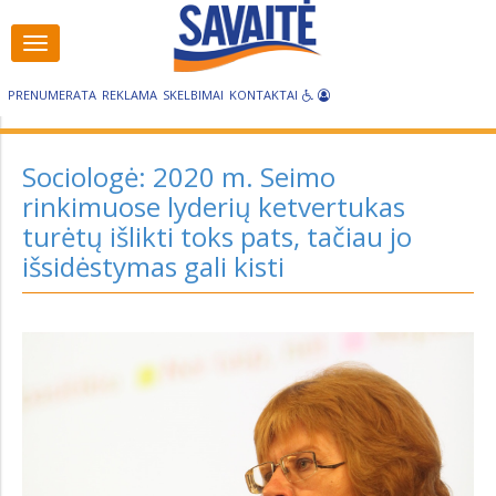
Visos
Visos
kategorijos
kategorijos
PRENUMERATA
REKLAMA
SKELBIMAI
KONTAKTAI
Sociologė: 2020 m. Seimo
rinkimuose lyderių ketvertukas
turėtų išlikti toks pats, tačiau jo
išsidėstymas gali kisti