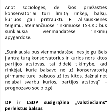
Anot sociologės, dėl šios priežasties
konservatoriai turi limitą rinkėjų balsų,
kuriuos gali pritraukti. R. Ališauskienės
teigimu, ateinančiuose rinkimuose TS-LKD bus
sunkiausia vienmandatėse rinkimų
apygardose.
„Sunkiausia bus vienmandatėse, nes jeigu išeis
į antrą turą konservatorius ir kurios nors kitos
partijos atstovas, tai didelė tikimybė, kad
rinkėjai, kurie balsavo ne už konservatorių
pirmame ture, balsuos už tos kitos, dažnai net
nelabai svarbu kurios, partijos atstovą“, –
prognozavo sociologė.
DP ir LSDP susigrąžina „valstiečiams“
perleistus balsus