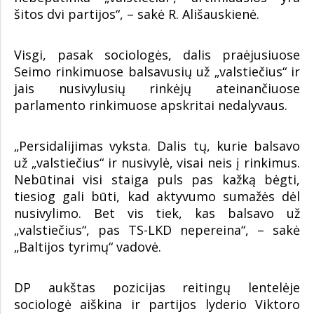
šitos dvi partijos“, – sakė R. Ališauskienė.
Visgi, pasak sociologės, dalis praėjusiuose
Seimo rinkimuose balsavusių už „valstiečius“ ir
jais nusivylusių rinkėjų ateinančiuose
parlamento rinkimuose apskritai nedalyvaus.
„Persidalijimas vyksta. Dalis tų, kurie balsavo
už „valstiečius“ ir nusivylė, visai neis į rinkimus.
Nebūtinai visi staiga puls pas kažką bėgti,
tiesiog gali būti, kad aktyvumo sumažės dėl
nusivylimo. Bet vis tiek, kas balsavo už
„valstiečius“, pas TS-LKD nepereina“, – sakė
„Baltijos tyrimų“ vadovė.
DP aukštas pozicijas reitingų lentelėje
sociologė aiškina ir partijos lyderio Viktoro