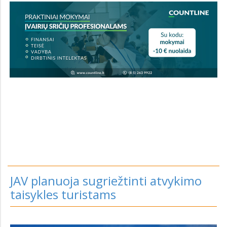
JAV planuoja sugriežtinti atvykimo
taisykles turistams