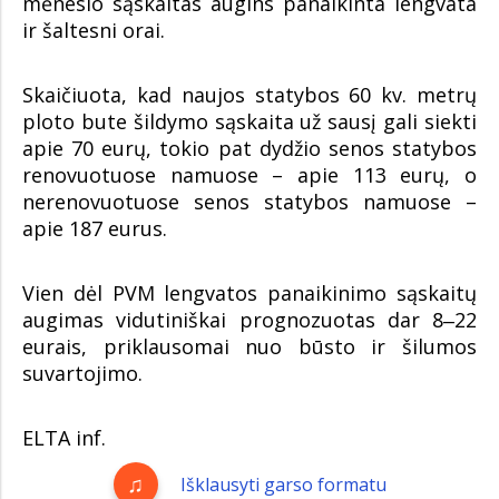
mėnesio sąskaitas augins panaikinta lengvata
ir šaltesni orai.
Skaičiuota, kad naujos statybos 60 kv. metrų
ploto bute šildymo sąskaita už sausį gali siekti
apie 70 eurų, tokio pat dydžio senos statybos
renovuotuose namuose – apie 113 eurų, o
nerenovuotuose senos statybos namuose –
apie 187 eurus.
Vien dėl PVM lengvatos panaikinimo sąskaitų
augimas vidutiniškai prognozuotas dar 8‒22
eurais, priklausomai nuo būsto ir šilumos
suvartojimo.
ELTA inf.
Išklausyti garso formatu