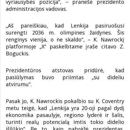
vyriausybės pozicija“, – pranešė prezidento
administracijos vadovas.
„Aš pareiškiau, kad Lenkija pasiruošusi
surengti 2036 m. olimpines žaidynes. Šis
renginys vienija, o ne skaldo“, – K. Nawrockį
platformoje „X“ paskelbtame įraše citavo Z.
Boguckis.
Prezidentūros atstovas pridūrė, kad
pasiūlymas buvo priimtas „su dideliu
atvirumu“.
Pasak jo, K. Nawrockis pokalbio su K. Coventry
metu teigė, kad „Lenkija yra 20-oji pagal dydį
ekonomika pasaulyje, regiono lyderė ir šalis,
turinti realų potencialą imtis tokio didelio
iššūkio“. Be to, kaip pabrėžė prezidentas,