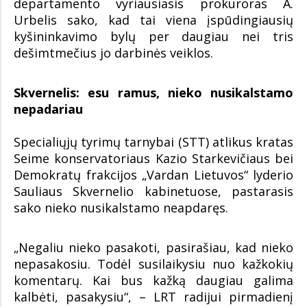
departamento vyriausiasis prokuroras A.
Urbelis sako, kad tai viena įspūdingiausių
kyšininkavimo bylų per daugiau nei tris
dešimtmečius jo darbinės veiklos.
Skvernelis: esu ramus, nieko nusikalstamo
nepadariau
Specialiųjų tyrimų tarnybai (STT) atlikus kratas
Seime konservatoriaus Kazio Starkevičiaus bei
Demokratų frakcijos „Vardan Lietuvos“ lyderio
Sauliaus Skvernelio kabinetuose, pastarasis
sako nieko nusikalstamo neapdaręs.
„Negaliu nieko pasakoti, pasirašiau, kad nieko
nepasakosiu. Todėl susilaikysiu nuo kažkokių
komentarų. Kai bus kažką daugiau galima
kalbėti, pasakysiu“, – LRT radijui pirmadienį