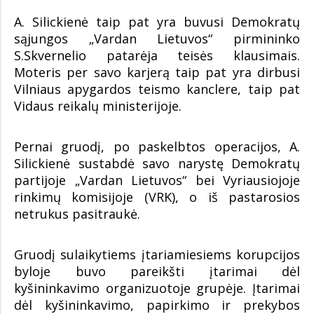
A. Silickienė taip pat yra buvusi Demokratų
sąjungos „Vardan Lietuvos“ pirmininko
S.Skvernelio patarėja teisės klausimais.
Moteris per savo karjerą taip pat yra dirbusi
Vilniaus apygardos teismo kanclere, taip pat
Vidaus reikalų ministerijoje.
Pernai gruodį, po paskelbtos operacijos, A.
Silickienė sustabdė savo narystę Demokratų
partijoje „Vardan Lietuvos“ bei Vyriausiojoje
rinkimų komisijoje (VRK), o iš pastarosios
netrukus pasitraukė.
Gruodį sulaikytiems įtariamiesiems korupcijos
byloje buvo pareikšti įtarimai dėl
kyšininkavimo organizuotoje grupėje. Įtarimai
dėl kyšininkavimo, papirkimo ir prekybos