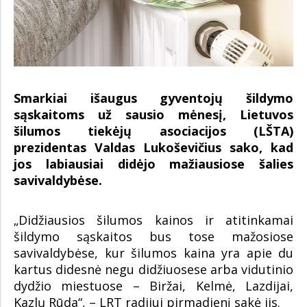
Smarkiai išaugus gyventojų šildymo
sąskaitoms už sausio mėnesį, Lietuvos
šilumos tiekėjų asociacijos (LŠTA)
prezidentas Valdas Lukoševičius sako, kad
jos labiausiai didėjo mažiausiose šalies
savivaldybėse.
„Didžiausios šilumos kainos ir atitinkamai
šildymo sąskaitos bus tose mažosiose
savivaldybėse, kur šilumos kaina yra apie du
kartus didesnė negu didžiuosese arba vidutinio
dydžio miestuose – Biržai, Kelmė, Lazdijai,
Kazlų Rūda“, – LRT radijui pirmadienį sakė jis.