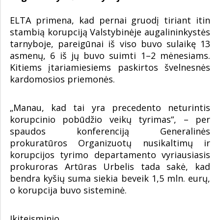
ELTA primena, kad pernai gruodį tiriant itin
stambią korupciją Valstybinėje augalininkystės
tarnyboje, pareigūnai iš viso buvo sulaikę 13
asmenų, 6 iš jų buvo suimti 1–2 mėnesiams.
Kitiems įtariamiesiems paskirtos švelnesnės
kardomosios priemonės.
„Manau, kad tai yra precedento neturintis
korupcinio pobūdžio veikų tyrimas“, – per
spaudos konferenciją Generalinės
prokuratūros Organizuotų nusikaltimų ir
korupcijos tyrimo departamento vyriausiasis
prokuroras Artūras Urbelis tada sakė, kad
bendra kyšių suma siekia beveik 1,5 mln. eurų,
o korupcija buvo sisteminė.
Ikiteisminio