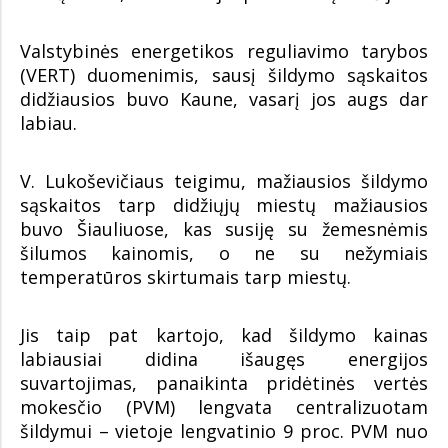
Valstybinės energetikos reguliavimo tarybos
(VERT) duomenimis, sausį šildymo sąskaitos
didžiausios buvo Kaune, vasarį jos augs dar
labiau.
V. Lukoševičiaus teigimu, mažiausios šildymo
sąskaitos tarp didžiųjų miestų mažiausios
buvo Šiauliuose, kas susiję su žemesnėmis
šilumos kainomis, o ne su nežymiais
temperatūros skirtumais tarp miestų.
Jis taip pat kartojo, kad šildymo kainas
labiausiai didina išaugęs energijos
suvartojimas, panaikinta pridėtinės vertės
mokesčio (PVM) lengvata centralizuotam
šildymui – vietoje lengvatinio 9 proc. PVM nuo