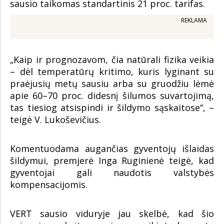
sausio taikomas standartinis 21 proc. tarifas.
REKLAMA
„Kaip ir prognozavom, čia natūrali fizika veikia
– dėl temperatūrų kritimo, kuris lyginant su
praėjusių metų sausiu arba su gruodžiu lėmė
apie 60–70 proc. didesnį šilumos suvartojimą,
tas tiesiog atsispindi ir šildymo sąskaitose“, –
teigė V. Lukoševičius.
Komentuodama augančias gyventojų išlaidas
šildymui, premjerė Inga Ruginienė teigė, kad
gyventojai gali naudotis valstybės
kompensacijomis.
VERT sausio viduryje jau skelbė, kad šio