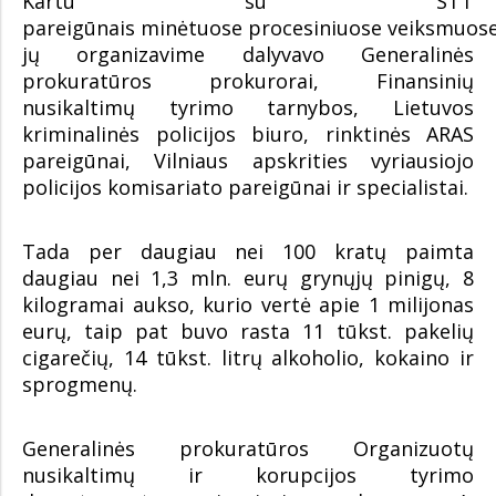
Kartu su STT
pareigūnais minėtuose procesiniuose veiksmuose
jų organizavime dalyvavo Generalinės
prokuratūros prokurorai, Finansinių
nusikaltimų tyrimo tarnybos, Lietuvos
kriminalinės policijos biuro, rinktinės ARAS
pareigūnai, Vilniaus apskrities vyriausiojo
policijos komisariato pareigūnai ir specialistai.
Tada per daugiau nei 100 kratų paimta
daugiau nei 1,3 mln. eurų grynųjų pinigų, 8
kilogramai aukso, kurio vertė apie 1 milijonas
eurų, taip pat buvo rasta 11 tūkst. pakelių
cigarečių, 14 tūkst. litrų alkoholio, kokaino ir
sprogmenų.
Generalinės prokuratūros Organizuotų
nusikaltimų ir korupcijos tyrimo