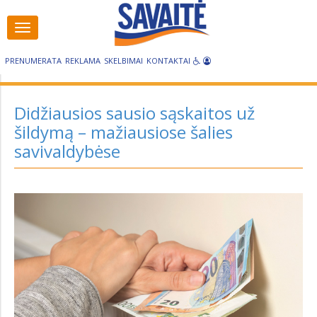
Visos
Visos
kategorijos
kategorijos
PRENUMERATA
REKLAMA
SKELBIMAI
KONTAKTAI
Didžiausios sausio sąskaitos už
šildymą – mažiausiose šalies
savivaldybėse