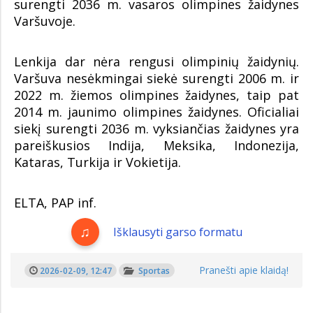
surengti 2036 m. vasaros olimpines žaidynes
Varšuvoje.
Lenkija dar nėra rengusi olimpinių žaidynių.
Varšuva nesėkmingai siekė surengti 2006 m. ir
2022 m. žiemos olimpines žaidynes, taip pat
2014 m. jaunimo olimpines žaidynes. Oficialiai
siekį surengti 2036 m. vyksiančias žaidynes yra
pareiškusios Indija, Meksika, Indonezija,
Kataras, Turkija ir Vokietija.
ELTA, PAP inf.
Išklausyti garso formatu
Pranešti apie klaidą!
2026-02-09, 12:47
Sportas