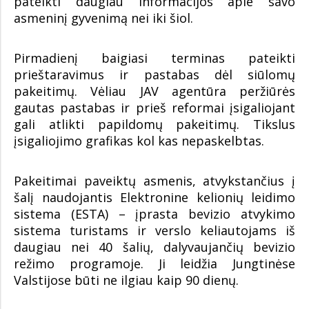
pateikti daugiau informacijos apie savo
asmeninį gyvenimą nei iki šiol.
Pirmadienį baigiasi terminas pateikti
prieštaravimus ir pastabas dėl siūlomų
pakeitimų. Vėliau JAV agentūra peržiūrės
gautas pastabas ir prieš reformai įsigaliojant
gali atlikti papildomų pakeitimų. Tikslus
įsigaliojimo grafikas kol kas nepaskelbtas.
Pakeitimai paveiktų asmenis, atvykstančius į
šalį naudojantis Elektronine kelionių leidimo
sistema (ESTA) – įprasta bevizio atvykimo
sistema turistams ir verslo keliautojams iš
daugiau nei 40 šalių, dalyvaujančių bevizio
režimo programoje. Ji leidžia Jungtinėse
Valstijose būti ne ilgiau kaip 90 dienų.