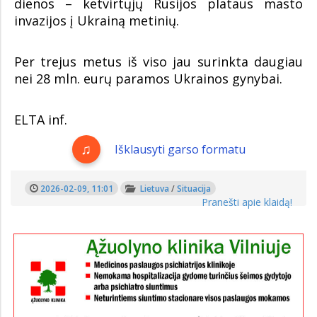
dienos – ketvirtųjų Rusijos plataus masto
invazijos į Ukrainą metinių.
Per trejus metus iš viso jau surinkta daugiau
nei 28 mln. eurų paramos Ukrainos gynybai.
ELTA inf.
Išklausyti garso formatu
2026-02-09, 11:01
Lietuva
/
Situacija
Pranešti apie klaidą!