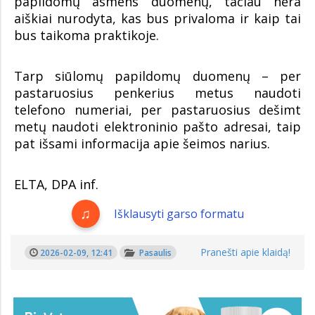
papildomų asmens duomenų, tačiau nėra
aiškiai nurodyta, kas bus privaloma ir kaip tai
bus taikoma praktikoje.
Tarp siūlomų papildomų duomenų – per
pastaruosius penkerius metus naudoti
telefono numeriai, per pastaruosius dešimt
metų naudoti elektroninio pašto adresai, taip
pat išsami informacija apie šeimos narius.
ELTA, DPA inf.
Išklausyti garso formatu
Pranešti apie klaidą!
2026-02-09, 12:41
Pasaulis