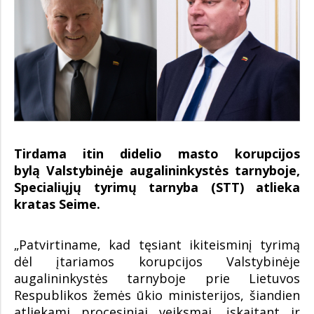
Tirdama itin didelio masto korupcijos
bylą Valstybinėje augalininkystės tarnyboje,
Specialiųjų tyrimų tarnyba (STT) atlieka
kratas Seime.
„Patvirtiname, kad tęsiant ikiteisminį tyrimą
dėl įtariamos korupcijos Valstybinėje
augalininkystės tarnyboje prie Lietuvos
Respublikos žemės ūkio ministerijos, šiandien
atliekami procesiniai veiksmai, įskaitant ir