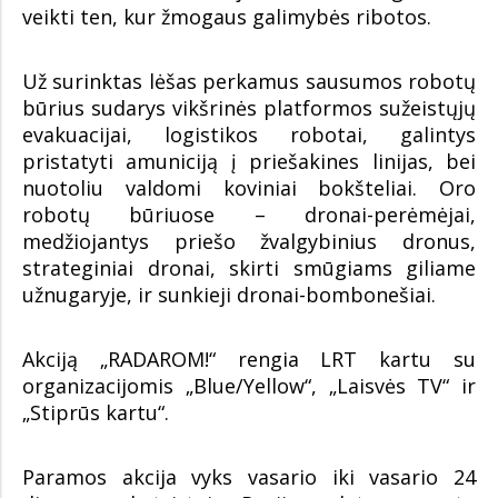
veikti ten, kur žmogaus galimybės ribotos.
Už surinktas lėšas perkamus sausumos robotų
būrius sudarys vikšrinės platformos sužeistųjų
evakuacijai, logistikos robotai, galintys
pristatyti amuniciją į priešakines linijas, bei
nuotoliu valdomi koviniai bokšteliai. Oro
robotų būriuose – dronai-perėmėjai,
medžiojantys priešo žvalgybinius dronus,
strateginiai dronai, skirti smūgiams giliame
užnugaryje, ir sunkieji dronai-bombonešiai.
Akciją „RADAROM!“ rengia LRT kartu su
organizacijomis „Blue/Yellow“, „Laisvės TV“ ir
„Stiprūs kartu“.
Paramos akcija vyks vasario iki vasario 24