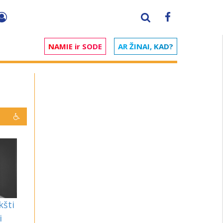
NAMIE ir SODE
AR ŽINAI, KAD?
kšti
i