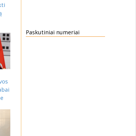
ti
ą
Paskutiniai numeriai
vos
abai
je