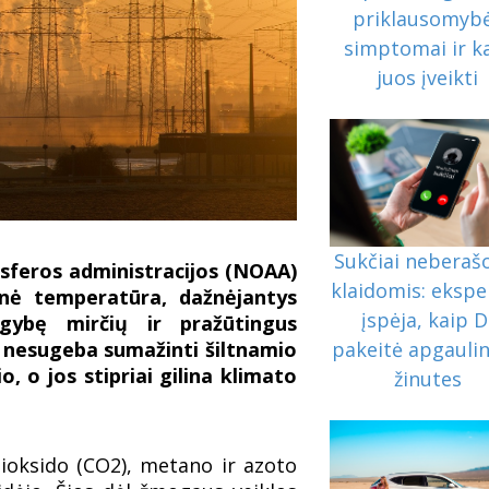
priklausomyb
simptomai ir k
juos įveikti
Sukčiai neberaš
sferos administracijos (NOAA)
klaidomis: ekspe
nė temperatūra, dažnėjantys
įspėja, kaip D
gybę mirčių ir pražūtingus
pakeitė apgauli
a nesugeba sumažinti šiltnamio
, o jos stipriai gilina klimato
žinutes
oksido (CO2), metano ir azoto