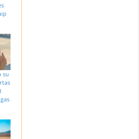
ės
aip
o su
rtas
I
ngas