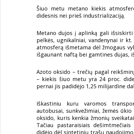
Šiuo metu metano kiekis atmosfero
didesnis nei prieš industrializaciją.
Metano dujos į aplinką gali išsiskirti
pelkės, ugnikalniai, vandenynai ir kt. 
atmosferą išmetama dėl žmogaus vyk
išgaunant naftą bei gamtines dujas, iš
Azoto oksido – trečių pagal reikš
– kiekis šiuo metu yra 24 proc. dides
pernai jis padidėjo 1,25 milijardine da
Iškastiniu kuru varomos transpor
autobusai, sunkvežimiai, žemės ūkio 
oksido, kuris kenkia žmonių sveikatai 
Tačiau pastaraisiais dešimtmečiais 
didėjo dėl sintetinių trąšų naudojimo