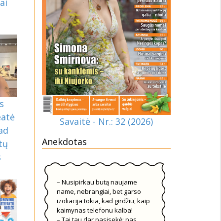
ai
s
eatė
Savaitė - Nr.: 32 (2026)
kad
Anekdotas
tų
s
– Nusipirkau butą naujame
name, nebrangiai, bet garso
izoliacija tokia, kad girdžiu, kaip
kaimynas telefonu kalba!
– Tai tau dar pasisekė: pas