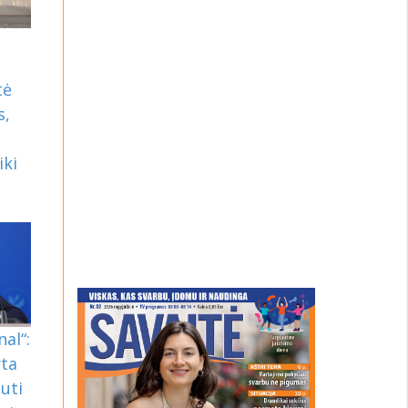
tė
s,
iki
nal“:
rta
uti