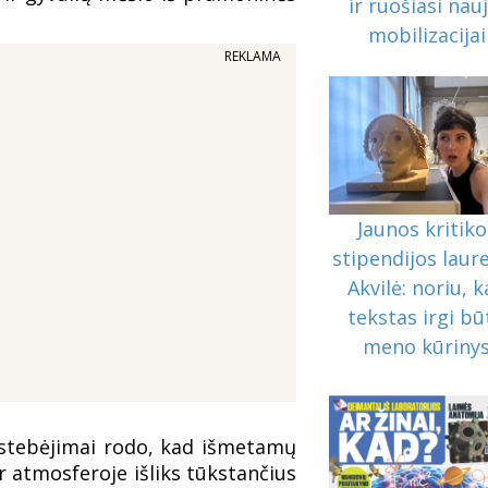
ir ruošiasi nauj
mobilizacijai
REKLAMA
Jaunos kritiko
stipendijos laur
Akvilė: noriu, 
tekstas irgi bū
meno kūriny
 stebėjimai rodo, kad išmetamų
r atmosferoje išliks tūkstančius