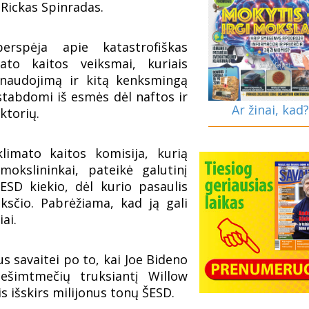
Rickas Spinradas.
erspėja apie katastrofiškas
ato kaitos veiksmai, kuriais
 naudojimą ir kitą kenksmingą
stabdomi iš esmės dėl naftos ir
Ar žinai, kad?
ktorių.
limato kaitos komisija, kurią
okslininkai, pateikė galutinį
ESD kiekio, dėl kurio pasaulis
ksčio. Pabrėžiama, kad ją gali
iai.
 savaitei po to, kai Joe Bideno
dešimtmečių truksiantį Willow
is išskirs milijonus tonų ŠESD.