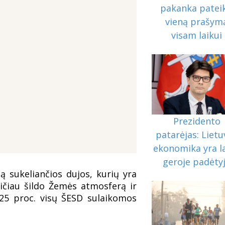
pakanka pateik
vieną prašym
visam laikui
Prezidento
patarėjas: Lietu
ekonomika yra l
geroje padėty
ą sukeliančios dujos, kurių yra
ičiau šildo Žemės atmosferą ir
 25 proc. visų ŠESD sulaikomos