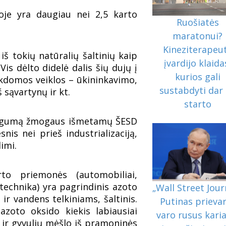
je yra daugiau nei 2,5 karto
Ruošiatės
maratonui?
Kineziterapeu
 iš tokių natūralių šaltinių kaip
įvardijo klaida
Vis dėlto didelė dalis šių dujų į
kurios gali
domos veiklos – ūkininkavimo,
sustabdyti dar 
 sąvartynų ir kt.
starto
mingumą žmogaus išmetamų ŠESD
nis nei prieš industrializaciją,
limi.
to priemonės (automobiliai,
technika) yra pagrindinis azoto
„Wall Street Jour
ir vandens telkiniams, šaltinis.
Putinas prieva
azoto oksido kiekis labiausiai
varo rusus karia
 ir gyvulių mėšlo iš pramoninės