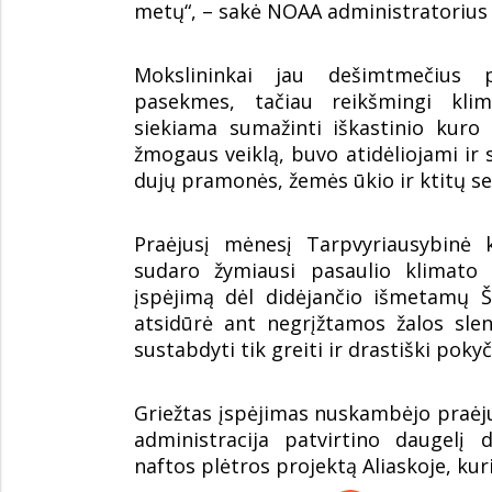
metų“, – sakė NOAA administratorius 
Mokslininkai jau dešimtmečius p
pasekmes, tačiau reikšmingi klim
siekiama sumažinti iškastinio kuro
žmogaus veiklą, buvo atidėliojami ir 
dujų pramonės, žemės ūkio ir ktitų se
Praėjusį mėnesį Tarpvyriausybinė k
sudaro žymiausi pasaulio klimato m
įspėjimą dėl didėjančio išmetamų Š
atsidūrė ant negrįžtamos žalos slen
sustabdyti tik greiti ir drastiški pokyč
Griežtas įspėjimas nuskambėjo praėjus
administracija patvirtino daugelį 
naftos plėtros projektą Aliaskoje, kur