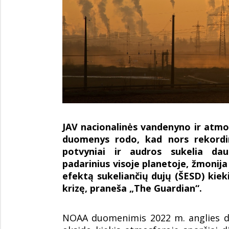
JAV nacionalinės vandenyno ir atmo
duomenys rodo, kad nors rekordi
potvyniai ir audros sukelia dau
padarinius visoje planetoje, žmonij
efektą sukeliančių dujų (ŠESD) kiekio
krizę, praneša „The Guardian“.
NOAA duomenimis 2022 m. anglies di