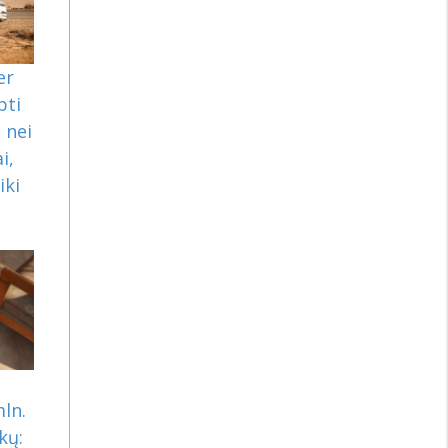
er
pti
 nei
i,
iki
mln.
kų: