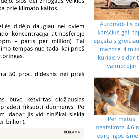
idėjo. Šios dėl žmogaus veiklos
da prie klimato kaitos.
Automobilis p
eilės didėjo daugiau nei dviem
karščius gali ta
sido koncentracija atmosferoje
spąstais greičiau
ppm – parts per million). Tai
ėjimo tempas nuo tada, kai prieš
manote: 4 mita
toringas.
kuriais vis dar t
vairuotojai
ra 50 proc. didesnis nei prieš
s buvo ketvirtas didžiausias
pradėti fiksuoti duomenys. Po
. dabar jis vidutiniškai siekia
Per metus
r billion).
neatsiimta 4,6 
REKLAMA
eurų ligos išmo