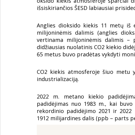
oksido kiekis atmosferoje sparčiai d
išsiskiriančios ŠESD labiausiai priside
Anglies dioksido kiekis 11 metų iš 
milijoninėmis dalimis (anglies diok
vertinama milijoninėmis dalimis – 
didžiausias nuolatinis CO2 kiekio did
65 metus buvo pradėtas vykdyti moni
CO2 kiekis atmosferoje šiuo metu y
industrializaciją.
2022 m. metano kiekio padidėjima
padidėjimas nuo 1983 m., kai buvo 
rekordinio padidėjimo 2021 ir 2022 m
1912 milijardines dalis (ppb – parts pe