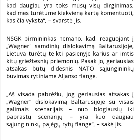
kad daugiau yra toks mūsų visų dirginimas,
kad mes turėtume kiekvieną kartą komentuoti,
kas čia vyksta“, – svarstė jis.
NSGK pirmininkas nemano, kad, reaguojant į
„Wagner“ samdinių dislokavimą Baltarusijoje,
Lietuva turėtų telkti pasienyje karius ar imtis
kitų griežtesnių priemonių. Pasak jo, geriausias
atsakas būtų didesnis NATO sąjungininkų
buvimas rytiniame Aljanso flange.
„Aš visada pabrėžiu, jog geriausias atsakas į
„Wagner“ dislokavimą Baltarusijoje su visais
galimais scenarijais – nuo blogiausių iki
paprastų scenarijų – yra kuo daugiau
sąjungininkų pajėgų rytų flange“, – sakė jis.