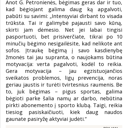
Anot G. Petronienės, bėgimas geras dar ir tuo,
kad bėgiojant galima daug ką apgalvoti,
pabūti su savimi: „Intensyviai dirbant to visada
trūksta. Tai ir galimybė pajausti savo kūną,
skirti jam dėmesio. Net jei labai tingisi
pasportuoti, bet prisiverčiate, tikrai po 10
minučių bėgimo nesigailėsite, kad nelikote ant
sofos. Įtraukę bėgimą į savo kasdienybę
žmonės tai jau supranta, o naujokams būtina
motyvacija: verta pagalvoti, kodėl to reikia.
Gera motyvacija – jau egzistuojančios
sveikatos problemos, ligų prevencija, noras
geriau jaustis ir turėti tvirtesnius raumenis. Be
to, juk bėgimas – pigus sportas, galima
bėgioti parke šalia namų ar darbo, nebūtina
pirkti abonemento į sporto klubą. Taigi, reikia
tiesiog pasiskaičiuoti, kiek daug naudos
gaunate pasiryžę aktyviai judėti.“