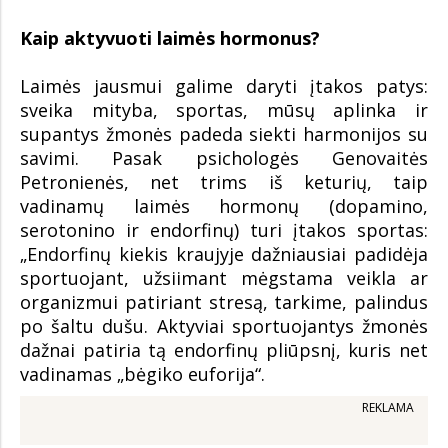
Kaip aktyvuoti laimės hormonus?
Laimės jausmui galime daryti įtakos patys:
sveika mityba, sportas, mūsų aplinka ir
supantys žmonės padeda siekti harmonijos su
savimi. Pasak psichologės Genovaitės
Petronienės, net trims iš keturių, taip
vadinamų laimės hormonų (dopamino,
serotonino ir endorfinų) turi įtakos sportas:
„Endorfinų kiekis kraujyje dažniausiai padidėja
sportuojant, užsiimant mėgstama veikla ar
organizmui patiriant stresą, tarkime, palindus
po šaltu dušu. Aktyviai sportuojantys žmonės
dažnai patiria tą endorfinų pliūpsnį, kuris net
vadinamas „bėgiko euforija“.
REKLAMA