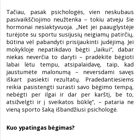
Tačiau, pasak psichologės, vien neskubaus
pasivaikščiojimo neužtenka – tokiu atveju šie
hormonai nesiaktyvuoja. „Net jei paauglystėje
turėjote su sportu susijusių neigiamų patirčių,
būtina vėl pabandyti prisijaukinti judėjimą. Jei
mokykloje nepatikdavo bėgti „laikui“, dabar
niekas neverčia to daryti – pradėkite bėgioti
labai lėtu tempu, atsipalaidavę, taip, kad
jaustumėte malonumą – neversdami savęs
iškart pasiekti rezultatų. Pradedantiesiems
reikia pasistengti surasti savo bėgimo tempą,
nebėgti per ilgai ir dar per karštį, be to,
atsižvelgti ir į sveikatos būklę“, – pataria ne
vieną sporto šaką išbandžiusi psichologė.
Kuo ypatingas bėgimas?