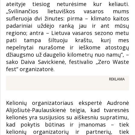
ateityje tiesiog neturėsime kur keliauti.
„Svilinančios lietuviškos vasaros mums
sufleruoja dvi žinutes: pirma – klimato kaitos
padariniai uždėjo ranką jau ir ant mūsų
regiono; antra – Lietuva vasaros sezono metu
pati tampa šiltuoju kraštu, kurį mes
nepelnytai nurašome ir ieškome atostogų
džiaugsmo už daugelio kilometrų nuo namų“, –
sako Daiva Savickienė, festivalio „Zero Waste
fest“ organizatorė.
REKLAMA
Kelionių organizatoriaus ekspertė Audronė
Alijošiutė-Paulauskienė teigia, kad tvaresnės
kelionės yra susijusios su aiškesniu supratimu,
kad pokytis būtinas ir įmanomas – tiek
kelionių organizatorių ir partnerių, tiek