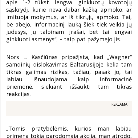
apie 1-2 tūkst. lengvai ginkluotų kovotojų
sąskrydį, kurie neva dabar kažką apmoko: ar
imituoja mokymus, ar iš tikrųjų apmoko. Tai,
be abejo, informacinį lauką šiek tiek veikia jų
judesys, jų talpinami įrašai, bet tai lengvai
ginkluoti asmenys“, – taip pat pažymėjo jis.
Nors L. Kasčiūnas pripažįsta, kad „Wagner“
samdinių dislokavimas Baltarusijoje kelia tam
tikras galimas rizikas, tačiau, pasak jo, tai
labiau išnaudojama kaip informacinė
priemonė, siekiant iššaukti tam tikras
reakcijas.
REKLAMA
„Tomis pratybėlėmis, kurios man labiau
primena tokią parodomąją akciją, man atrodo,