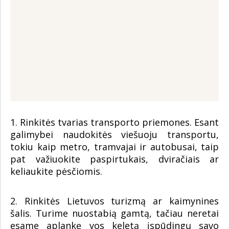
1. Rinkitės tvarias transporto priemones. Esant
galimybei naudokitės viešuoju transportu,
tokiu kaip metro, tramvajai ir autobusai, taip
pat važiuokite paspirtukais, dviračiais ar
keliaukite pėsčiomis.
2. Rinkitės Lietuvos turizmą ar kaimynines
šalis. Turime nuostabią gamtą, tačiau neretai
esame aplankę vos keletą įspūdingų savo