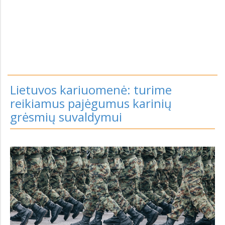
Lietuvos kariuomenė: turime
reikiamus pajėgumus karinių
grėsmių suvaldymui