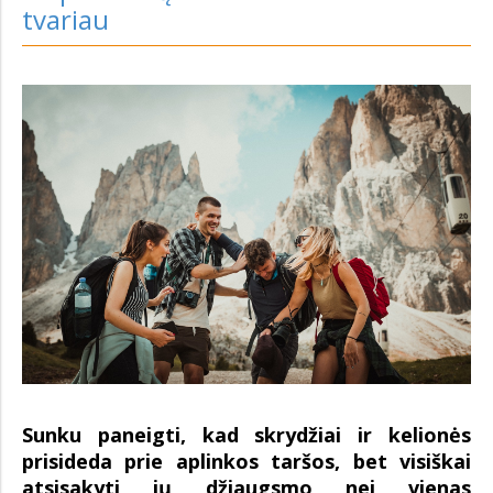
tvariau
Sunku paneigti, kad skrydžiai ir kelionės
prisideda prie aplinkos taršos, bet visiškai
atsisakyti jų džiaugsmo nei vienas