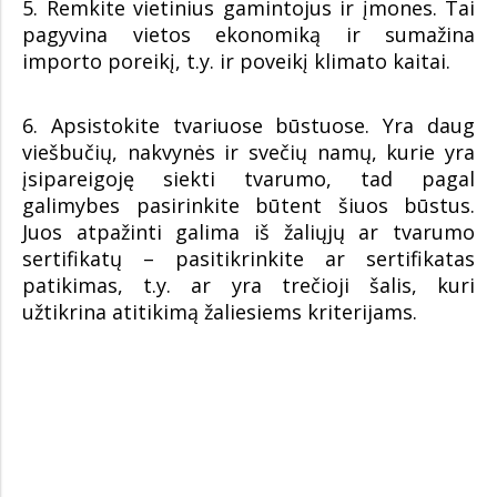
5. Remkite vietinius gamintojus ir įmones. Tai
pagyvina vietos ekonomiką ir sumažina
importo poreikį, t.y. ir poveikį klimato kaitai.
6. Apsistokite tvariuose būstuose. Yra daug
viešbučių, nakvynės ir svečių namų, kurie yra
įsipareigoję siekti tvarumo, tad pagal
galimybes pasirinkite būtent šiuos būstus.
Juos atpažinti galima iš žaliųjų ar tvarumo
sertifikatų – pasitikrinkite ar sertifikatas
patikimas, t.y. ar yra trečioji šalis, kuri
užtikrina atitikimą žaliesiems kriterijams.