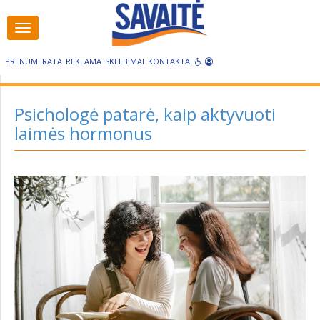
Visos
Visos
kategorijos
kategorijos
PRENUMERATA
REKLAMA
SKELBIMAI
KONTAKTAI
Psichologė patarė, kaip aktyvuoti
laimės hormonus