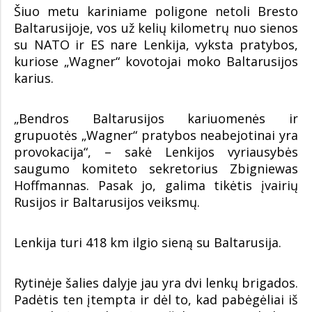
Šiuo metu kariniame poligone netoli Bresto
Baltarusijoje, vos už kelių kilometrų nuo sienos
su NATO ir ES nare Lenkija, vyksta pratybos,
kuriose „Wagner“ kovotojai moko Baltarusijos
karius.
„Bendros Baltarusijos kariuomenės ir
grupuotės „Wagner“ pratybos neabejotinai yra
provokacija“, – sakė Lenkijos vyriausybės
saugumo komiteto sekretorius Zbigniewas
Hoffmannas. Pasak jo, galima tikėtis įvairių
Rusijos ir Baltarusijos veiksmų.
Lenkija turi 418 km ilgio sieną su Baltarusija.
Rytinėje šalies dalyje jau yra dvi lenkų brigados.
Padėtis ten įtempta ir dėl to, kad pabėgėliai iš