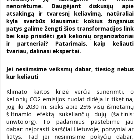
nenorėtume. Daugėjant diskusijų apie
atsakingą ir tvaresnį keliavimą, natūraliai
kyla svarbūs klausimai: kokius žingsnius
patys galime žengti šios transformacijos link
bei kaip prisidėti gali kelionių organizatoriai
ir partneriai? Patarimais, kaip keliauti
tvariau, dalinasi ekspertai.
Jei nesiimsime veiksmų dabar, tiesiog nebus
kur keliauti
Klimato kaitos krizė verčia sunerimti, o
kelionių CO2 emisijos nuolat didėja ir tikėtina,
jog iki 2030 m. sieks apie 25% visų išmetamų
šiltnamio efektą sukeliančių dujų (šaltinis:
unwto.org). To padarinius pastebime jau
dabar: neįprasti karščiai Lietuvoje, potvyniai ar
liūtys. Tad jei nesiimsime pokyčių dabar,