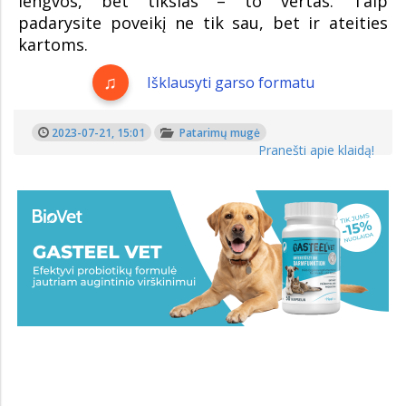
lengvos, bet tikslas – to vertas. Taip
padarysite poveikį ne tik sau, bet ir ateities
kartoms.
Išklausyti garso formatu
2023-07-21, 15:01
Patarimų mugė
Pranešti apie klaidą!