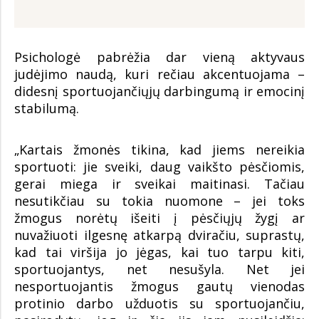
Psichologė pabrėžia dar vieną aktyvaus
judėjimo naudą, kuri rečiau akcentuojama –
didesnį sportuojančiųjų darbingumą ir emocinį
stabilumą.
„Kartais žmonės tikina, kad jiems nereikia
sportuoti: jie sveiki, daug vaikšto pėsčiomis,
gerai miega ir sveikai maitinasi. Tačiau
nesutikčiau su tokia nuomone – jei toks
žmogus norėtų išeiti į pėsčiųjų žygį ar
nuvažiuoti ilgesnę atkarpą dviračiu, suprastų,
kad tai viršija jo jėgas, kai tuo tarpu kiti,
sportuojantys, net nesušyla. Net jei
nesportuojantis žmogus gautų vienodas
protinio darbo užduotis su sportuojančiu,