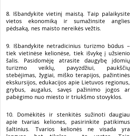
8. Išbandykite vietinį maistą. Taip palaikysite
vietos ekonomiką ir sumažinsite anglies
pėdsaką, nes maisto nereikės vežtis.
9. Išbandykite netradicinius turizmo būdus –
tiek vietinėse kelionėse, tiek išvykę į užsienio
šalis. Pasidomėję atrasite daugybę įdomių
turizmo veiklų, pavyzdžiui, paukščių
stebėjimas, žygiai, miško terapijos, pažintinės
ekskursijos, edukacijos apie Lietuvos regionus,
grybus, augalus, savęs pažinimo jogos ar
pabėgimo nuo miesto ir triukšmo stovyklos.
10. Domėkitės ir stenkitės sužinoti daugiau
apie tvarias keliones, pasirinkite patikimus
šaltinius. Tvarios kelionės ne visada yra