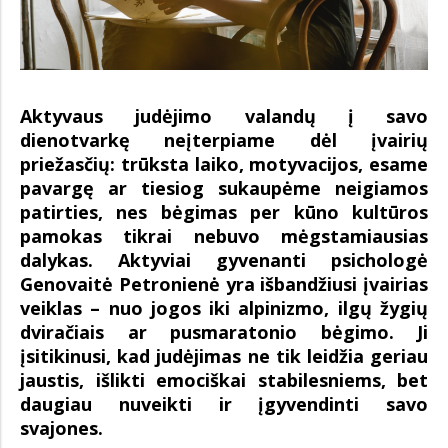
Aktyvaus judėjimo valandų į savo
dienotvarkę neįterpiame dėl įvairių
priežasčių: trūksta laiko, motyvacijos, esame
pavargę ar tiesiog sukaupėme neigiamos
patirties, nes bėgimas per kūno kultūros
pamokas tikrai nebuvo mėgstamiausias
dalykas. Aktyviai gyvenanti psichologė
Genovaitė Petronienė yra išbandžiusi įvairias
veiklas – nuo jogos iki alpinizmo, ilgų žygių
dviračiais ar pusmaratonio bėgimo. Ji
įsitikinusi, kad judėjimas ne tik leidžia geriau
jaustis, išlikti emociškai stabilesniems, bet
daugiau nuveikti ir įgyvendinti savo
svajones.