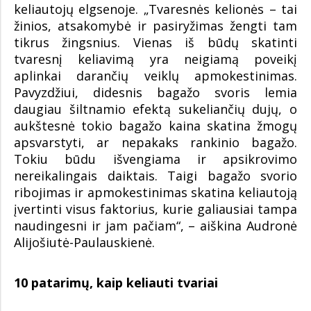
keliautojų elgsenoje. „Tvaresnės kelionės – tai
žinios, atsakomybė ir pasiryžimas žengti tam
tikrus žingsnius. Vienas iš būdų skatinti
tvaresnį keliavimą yra neigiamą poveikį
aplinkai darančių veiklų apmokestinimas.
Pavyzdžiui, didesnis bagažo svoris lemia
daugiau šiltnamio efektą sukeliančių dujų, o
aukštesnė tokio bagažo kaina skatina žmogų
apsvarstyti, ar nepakaks rankinio bagažo.
Tokiu būdu išvengiama ir apsikrovimo
nereikalingais daiktais. Taigi bagažo svorio
ribojimas ir apmokestinimas skatina keliautoją
įvertinti visus faktorius, kurie galiausiai tampa
naudingesni ir jam pačiam“, – aiškina Audronė
Alijošiutė-Paulauskienė.
10 patarimų, kaip keliauti tvariai