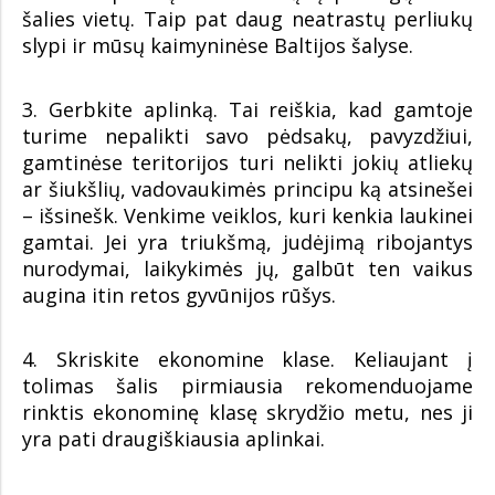
šalies vietų. Taip pat daug neatrastų perliukų
slypi ir mūsų kaimyninėse Baltijos šalyse.
3. Gerbkite aplinką. Tai reiškia, kad gamtoje
turime nepalikti savo pėdsakų, pavyzdžiui,
gamtinėse teritorijos turi nelikti jokių atliekų
ar šiukšlių, vadovaukimės principu ką atsinešei
– išsinešk. Venkime veiklos, kuri kenkia laukinei
gamtai. Jei yra triukšmą, judėjimą ribojantys
nurodymai, laikykimės jų, galbūt ten vaikus
augina itin retos gyvūnijos rūšys.
4. Skriskite ekonomine klase. Keliaujant į
tolimas šalis pirmiausia rekomenduojame
rinktis ekonominę klasę skrydžio metu, nes ji
yra pati draugiškiausia aplinkai.