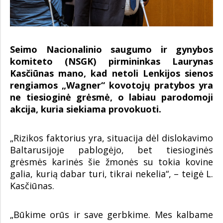
Seimo Nacionalinio saugumo ir gynybos
komiteto (NSGK) pirmininkas Laurynas
Kasčiūnas mano, kad netoli Lenkijos sienos
rengiamos „Wagner“ kovotojų pratybos yra
ne tiesioginė grėsmė, o labiau parodomoji
akcija, kuria siekiama provokuoti.
„Rizikos faktorius yra, situacija dėl dislokavimo
Baltarusijoje pablogėjo, bet tiesioginės
grėsmės karinės šie žmonės su tokia kovine
galia, kurią dabar turi, tikrai nekelia“, – teigė L.
Kasčiūnas.
„Būkime orūs ir save gerbkime. Mes kalbame