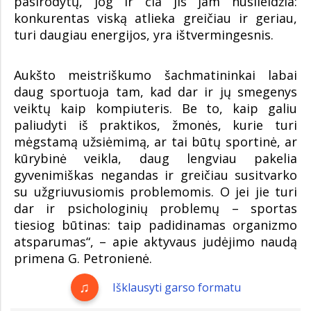
pasirodytų, jog ir čia jis jam nusileidžia:
konkurentas viską atlieka greičiau ir geriau,
turi daugiau energijos, yra ištvermingesnis.
Aukšto meistriškumo šachmatininkai labai
daug sportuoja tam, kad dar ir jų smegenys
veiktų kaip kompiuteris. Be to, kaip galiu
paliudyti iš praktikos, žmonės, kurie turi
mėgstamą užsiėmimą, ar tai būtų sportinė, ar
kūrybinė veikla, daug lengviau pakelia
gyvenimiškas negandas ir greičiau susitvarko
su užgriuvusiomis problemomis. O jei jie turi
dar ir psichologinių problemų – sportas
tiesiog būtinas: taip padidinamas organizmo
atsparumas“, – apie aktyvaus judėjimo naudą
primena G. Petronienė.
Išklausyti garso formatu