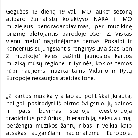
Gegužės 13 dieną 19 val. „MO lauke“ sezoną
atidaro žurnalistų kolektyvo NARA ir MO
muziejaus bendradarbiavimas, per muzikinę
prizmę plėtojantis parodoje „Gen Z. Viskas
vienu metu“ nagrinėjamas temas. Pokalbį ir
koncertus sujungsiantis renginys „Maištas Gen
Z muzikoje“ kvies pažinti jaunosios kartos
muziką mūsų regione ir tyrinės, kokios temos
rūpi naujiems muzikantams Vidurio ir Rytų
Europoje nesaugios ateities fone.
„Z kartos muzika yra labiau politiškai įkrauta,
nei gali pasirodyti iš pirmo žvilgsnio. Jų dainos
ir pats buvimas scenoje kvestionuoja
tradicinius požiūrius į hierarchiją, seksualumą,
peržengia muzikos žanrų ribas ir veikia kaip
atsakas augančiam nacionalizmui Europoje.