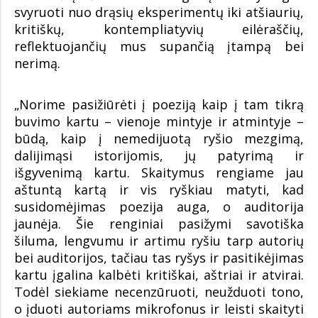
svyruoti nuo drąsių eksperimentų iki atšiaurių,
kritiškų, kontempliatyvių eilėraščių,
reflektuojančių mus supančią įtampą bei
nerimą.
„Norime pasižiūrėti į poeziją kaip į tam tikrą
buvimo kartu – vienoje mintyje ir atmintyje –
būdą, kaip į nemedijuotą ryšio mezgimą,
dalijimąsi istorijomis, jų patyrimą ir
išgyvenimą kartu. Skaitymus rengiame jau
aštuntą kartą ir vis ryškiau matyti, kad
susidomėjimas poezija auga, o auditorija
jaunėja. Šie renginiai pasižymi savotiška
šiluma, lengvumu ir artimu ryšiu tarp autorių
bei auditorijos, tačiau tas ryšys ir pasitikėjimas
kartu įgalina kalbėti kritiškai, aštriai ir atvirai.
Todėl siekiame necenzūruoti, neužduoti tono,
o įduoti autoriams mikrofonus ir leisti skaityti