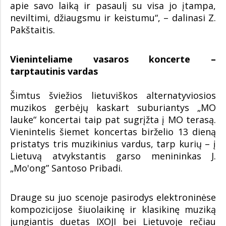
apie savo laiką ir pasaulį su visa jo įtampa,
neviltimi, džiaugsmu ir keistumu“, – dalinasi Z.
Pakštaitis.
Vieninteliame vasaros koncerte –
tarptautinis vardas
Šimtus šviežios lietuviškos alternatyviosios
muzikos gerbėjų kaskart suburiantys „MO
lauke“ koncertai taip pat sugrįžta į MO terasą.
Vienintelis šiemet koncertas birželio 13 dieną
pristatys tris muzikinius vardus, tarp kurių – į
Lietuvą atvykstantis garso menininkas J.
„Mo'ong” Santoso Pribadi.
Drauge su juo scenoje pasirodys elektroninėse
kompozicijose šiuolaikinę ir klasikinę muziką
jungiantis duetas IXOJI bei Lietuvoje rečiau