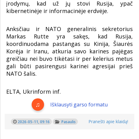
įrodymų, kad už jų stovi Rusija, ypač
kibernetinėje ir informacinėje erdvėje.
Anksčiau ir NATO generalinis sekretorius
Markas Rutte yra sakęs, kad Rusija,
koordinuodama pastangas su Kinija, Šiaurės
Korėja ir Iranu, atkuria savo karines pajėgas
greičiau nei buvo tikėtasi ir per kelerius metus
gali būti pasirengusi karinei agresijai prieš
NATO šalis.
ELTA, Ukrinform inf.
Išklausyti garso formatu
Pranešti apie klaidą!
2026-05-11, 09:16
Pasaulis