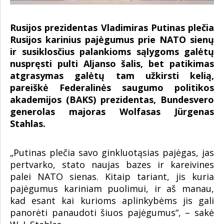
Rusijos prezidentas Vladimiras Putinas plečia
Rusijos karinius pajėgumus prie NATO sienų
ir susiklosčius palankioms sąlygoms galėtų
nuspręsti pulti Aljanso šalis, bet patikimas
atgrasymas galėtų tam užkirsti kelią,
pareiškė Federalinės saugumo politikos
akademijos (BAKS) prezidentas, Bundesvero
generolas majoras Wolfasas Jürgenas
Stahlas.
„Putinas plečia savo ginkluotąsias pajėgas, jas
pertvarko, stato naujas bazes ir kareivines
palei NATO sienas. Kitaip tariant, jis kuria
pajėgumus kariniam puolimui, ir aš manau,
kad esant kai kurioms aplinkybėms jis gali
panorėti panaudoti šiuos pajėgumus“, – sakė