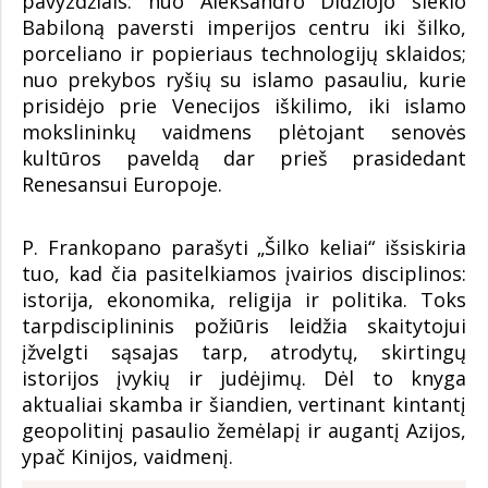
pavyzdžiais: nuo Aleksandro Didžiojo siekio
Babiloną paversti imperijos centru iki šilko,
porceliano ir popieriaus technologijų sklaidos;
nuo prekybos ryšių su islamo pasauliu, kurie
prisidėjo prie Venecijos iškilimo, iki islamo
mokslininkų vaidmens plėtojant senovės
kultūros paveldą dar prieš prasidedant
Renesansui Europoje.
P. Frankopano parašyti „Šilko keliai“ išsiskiria
tuo, kad čia pasitelkiamos įvairios disciplinos:
istorija, ekonomika, religija ir politika. Toks
tarpdisciplininis požiūris leidžia skaitytojui
įžvelgti sąsajas tarp, atrodytų, skirtingų
istorijos įvykių ir judėjimų. Dėl to knyga
aktualiai skamba ir šiandien, vertinant kintantį
geopolitinį pasaulio žemėlapį ir augantį Azijos,
ypač Kinijos, vaidmenį.