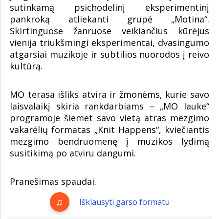
sutinkamą psichodelinį eksperimentinį
pankroką atliekanti grupė „Motina“.
Skirtinguose žanruose veikiančius kūrėjus
vienija triukšmingi eksperimentai, dvasingumo
atgarsiai muzikoje ir subtilios nuorodos į reivo
kultūrą.
MO terasa išliks atvira ir žmonėms, kurie savo
laisvalaikį skiria rankdarbiams – „MO lauke“
programoje šiemet savo vietą atras mezgimo
vakarėlių formatas „Knit Happens“, kviečiantis
mezgimo bendruomenę į muzikos lydimą
susitikimą po atviru dangumi.
Pranešimas spaudai.
Išklausyti garso formatu