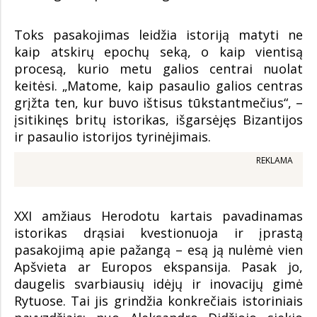
Toks pasakojimas leidžia istoriją matyti ne
kaip atskirų epochų seką, o kaip vientisą
procesą, kurio metu galios centrai nuolat
keitėsi. „Matome, kaip pasaulio galios centras
grįžta ten, kur buvo ištisus tūkstantmečius“, –
įsitikinęs britų istorikas, išgarsėjęs Bizantijos
ir pasaulio istorijos tyrinėjimais.
REKLAMA
XXI amžiaus Herodotu kartais pavadinamas
istorikas drąsiai kvestionuoja ir įprastą
pasakojimą apie pažangą – esą ją nulėmė vien
Apšvieta ar Europos ekspansija. Pasak jo,
daugelis svarbiausių idėjų ir inovacijų gimė
Rytuose. Tai jis grindžia konkrečiais istoriniais