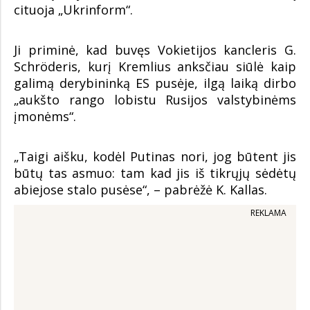
cituoja „Ukrinform“.
Ji priminė, kad buvęs Vokietijos kancleris G.
Schröderis, kurį Kremlius anksčiau siūlė kaip
galimą derybininką ES pusėje, ilgą laiką dirbo
„aukšto rango lobistu Rusijos valstybinėms
įmonėms“.
„Taigi aišku, kodėl Putinas nori, jog būtent jis
būtų tas asmuo: tam kad jis iš tikrųjų sėdėtų
abiejose stalo pusėse“, – pabrėžė K. Kallas.
REKLAMA