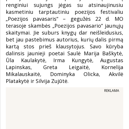
renginiui sujungs jėgas su atsinaujinusiu
kasmetiniu tarptautiniu poezijos festivaliu
„Poezijos pavasaris“ – gegužės 22 d. MO
terasoje skambės „Poezijos pavasario“ jaunųjų
skaitymai. Jie suburs knygų dar neišleidusius,
bet jau pastebimus autorius, kurių dalis pirmą
kartą stos prieš klausytojus. Savo kūryba
dalinsis jaunieji poetai Saulė Marija Baškytė,
Ūla Kaulakytė, Irma Kungytė, Augustas
Lapinskas, Greta Leigaitė, Kornelija
Mikalauskaitė, Dominyka Olicka, Akvilė
Platakytė ir Silvija Zujūtė.
REKLAMA