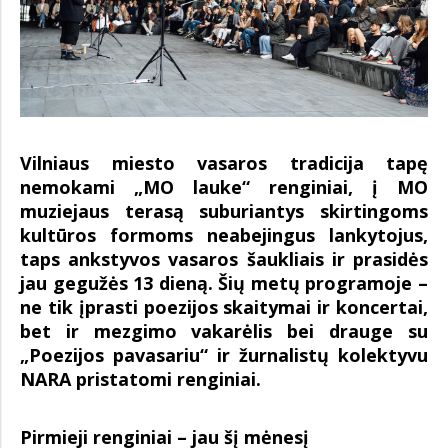
Vilniaus miesto vasaros tradicija tapę
nemokami „MO lauke“ renginiai, į MO
muziejaus terasą suburiantys skirtingoms
kultūros formoms neabejingus lankytojus,
taps ankstyvos vasaros šaukliais ir prasidės
jau gegužės 13 dieną. Šių metų programoje –
ne tik įprasti poezijos skaitymai ir koncertai,
bet ir mezgimo vakarėlis bei drauge su
„Poezijos pavasariu“ ir žurnalistų kolektyvu
NARA pristatomi renginiai.
Pirmieji renginiai – jau šį mėnesį