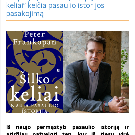
keliai“ keičia pasaulio istorijos
pasakojimą
Iš naujo permąstyti pasaulio istoriją ir
atidžiau pažvelgti ten, kur iš tiesų virė