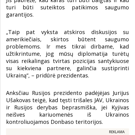
Jis pabrėžė, kad karas turi būti baigtas ir kad
turi būti suteiktos patikimos saugumo
garantijos.
„Taip pat vyksta atskiros diskusijos su
amerikiečiais, skirtos būtent saugumo
problemoms. Ir mes tikrai dirbame, kad
užtikrintume, jog mūsų diplomatija turėtų
visas reikalingas tvirtas pozicijas santykiuose
su kiekviena partnere, galinčia sustiprinti
Ukrainą“, – pridūrė prezidentas.
Anksčiau Rusijos prezidento padėjėjas Jurijus
Ušakovas teigė, kad tęsti trišales JAV, Ukrainos
ir Rusijos derybas beprasmiška, jei Kyjivas
neišves kariuomenės iš Ukrainos
kontroliuojamos Donbaso teritorijos.
REKLAMA