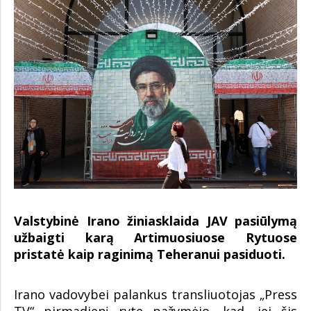
Valstybinė Irano žiniasklaida JAV pasiūlymą
užbaigti karą Artimuosiuose Rytuose
pristatė kaip raginimą Teheranui pasiduoti.
Irano vadovybei palankus transliuotojas „Press
TV“ pirmadienį ryte pažymėjo, kad, jei šis