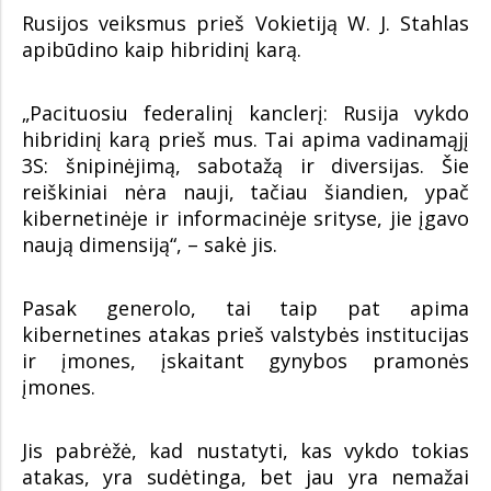
Rusijos veiksmus prieš Vokietiją W. J. Stahlas
apibūdino kaip hibridinį karą.
„Pacituosiu federalinį kanclerį: Rusija vykdo
hibridinį karą prieš mus. Tai apima vadinamąjį
3S: šnipinėjimą, sabotažą ir diversijas. Šie
reiškiniai nėra nauji, tačiau šiandien, ypač
kibernetinėje ir informacinėje srityse, jie įgavo
naują dimensiją“, – sakė jis.
Pasak generolo, tai taip pat apima
kibernetines atakas prieš valstybės institucijas
ir įmones, įskaitant gynybos pramonės
įmones.
Jis pabrėžė, kad nustatyti, kas vykdo tokias
atakas, yra sudėtinga, bet jau yra nemažai