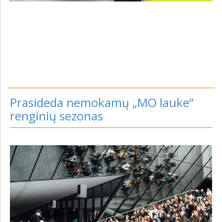
Prasideda nemokamų „MO lauke“
renginių sezonas