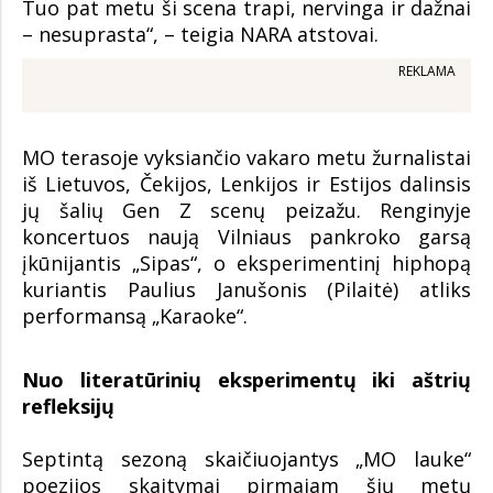
Tuo pat metu ši scena trapi, nervinga ir dažnai
– nesuprasta“, – teigia NARA atstovai.
REKLAMA
MO terasoje vyksiančio vakaro metu žurnalistai
iš Lietuvos, Čekijos, Lenkijos ir Estijos dalinsis
jų šalių Gen Z scenų peizažu. Renginyje
koncertuos naują Vilniaus pankroko garsą
įkūnijantis „Sipas“, o eksperimentinį hiphopą
kuriantis Paulius Janušonis (Pilaitė) atliks
performansą „Karaoke“.
Nuo literatūrinių eksperimentų iki aštrių
refleksijų
Septintą sezoną skaičiuojantys „MO lauke“
poezijos skaitymai pirmajam šių metų