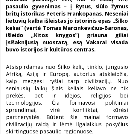
pasaulio gyvenimas – į Rytus, siūlo žymus
britų istorikas Peteris Frankopanas. Neseniai
lietuvių kalba išleistas jo istorinis epas „Šilko
keliai“ (vertė Tomas Marcinkevičius-Baronas,
išleido „Kitos knygos“) griauna giliai
įsišaknijusią nuostatą, esą Vakarai visada
buvo istorijos ir kultūros centras.
Atsispirdamas nuo Šilko kelių tinklo, jungusio
Afriką, Aziją ir Europą, autorius atskleidžia,
kaip mezgėsi ryšiai tarp civilizacijų. Nuo
seniausių laikų šiais keliais keliavo ne tik
prekės, bet ir idėjos, religijos bei
technologijos. Čia formavosi politiniai
sprendimai, virė konfliktai, kūrėsi
partnerystės. Būtent šie mainai formavo
civilizacijų raidą ir lėmė ilgalaikius pokyčius
skirtinguose pasaulio regionuose.