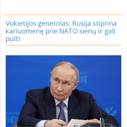
Vokietijos generolas: Rusija stiprina
kariuomenę prie NATO sienų ir gali
pulti