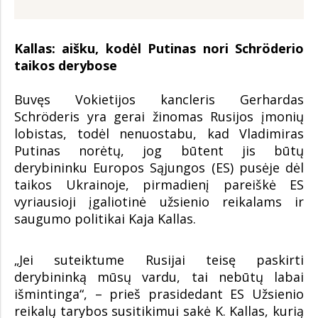
Kallas: aišku, kodėl Putinas nori Schröderio
taikos derybose
Buvęs Vokietijos kancleris Gerhardas
Schröderis yra gerai žinomas Rusijos įmonių
lobistas, todėl nenuostabu, kad Vladimiras
Putinas norėtų, jog būtent jis būtų
derybininku Europos Sąjungos (ES) pusėje dėl
taikos Ukrainoje, pirmadienį pareiškė ES
vyriausioji įgaliotinė užsienio reikalams ir
saugumo politikai Kaja Kallas.
„Jei suteiktume Rusijai teisę paskirti
derybininką mūsų vardu, tai nebūtų labai
išmintinga“, – prieš prasidedant ES Užsienio
reikalų tarybos susitikimui sakė K. Kallas, kurią