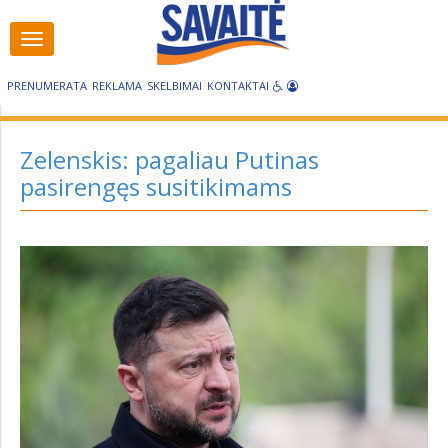
Visos
Visos
kategorijos
kategorijos
PRENUMERATA
REKLAMA
SKELBIMAI
KONTAKTAI
Zelenskis: pagaliau Putinas
pasirengęs susitikimams