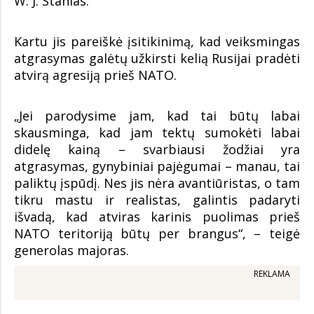
W. J. Stahlas.
Kartu jis pareiškė įsitikinimą, kad veiksmingas
atgrasymas galėtų užkirsti kelią Rusijai pradėti
atvirą agresiją prieš NATO.
„Jei parodysime jam, kad tai būtų labai
skausminga, kad jam tektų sumokėti labai
didelę kainą – svarbiausi žodžiai yra
atgrasymas, gynybiniai pajėgumai – manau, tai
paliktų įspūdį. Nes jis nėra avantiūristas, o tam
tikru mastu ir realistas, galintis padaryti
išvadą, kad atviras karinis puolimas prieš
NATO teritoriją būtų per brangus“, – teigė
generolas majoras.
REKLAMA