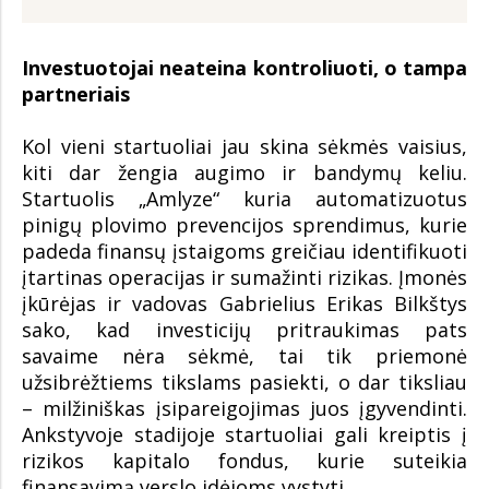
Investuotojai neateina kontroliuoti, o tampa
partneriais
Kol vieni startuoliai jau skina sėkmės vaisius,
kiti dar žengia augimo ir bandymų keliu.
Startuolis „Amlyze“ kuria automatizuotus
pinigų plovimo prevencijos sprendimus, kurie
padeda finansų įstaigoms greičiau identifikuoti
įtartinas operacijas ir sumažinti rizikas. Įmonės
įkūrėjas ir vadovas Gabrielius Erikas Bilkštys
sako, kad investicijų pritraukimas pats
savaime nėra sėkmė, tai tik priemonė
užsibrėžtiems tikslams pasiekti, o dar tiksliau
– milžiniškas įsipareigojimas juos įgyvendinti.
Ankstyvoje stadijoje startuoliai gali kreiptis į
rizikos kapitalo fondus, kurie suteikia
finansavimą verslo idėjoms vystyti.