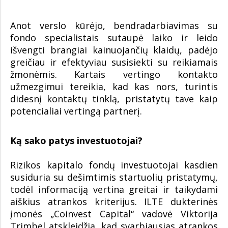
Anot verslo kūrėjo, bendradarbiavimas su
fondo specialistais sutaupė laiko ir leido
išvengti brangiai kainuojančių klaidų, padėjo
greičiau ir efektyviau susisiekti su reikiamais
žmonėmis. Kartais vertingo kontakto
užmezgimui tereikia, kad kas nors, turintis
didesnį kontaktų tinklą, pristatytų tave kaip
potencialiai vertingą partnerį.
Ką sako patys investuotojai?
Rizikos kapitalo fondų investuotojai kasdien
susiduria su dešimtimis startuolių pristatymų,
todėl informaciją vertina greitai ir taikydami
aiškius atrankos kriterijus. ILTE dukterinės
įmonės „Coinvest Capital“ vadovė Viktorija
Trimbel atskleidžia, kad svarbiausias atrankos