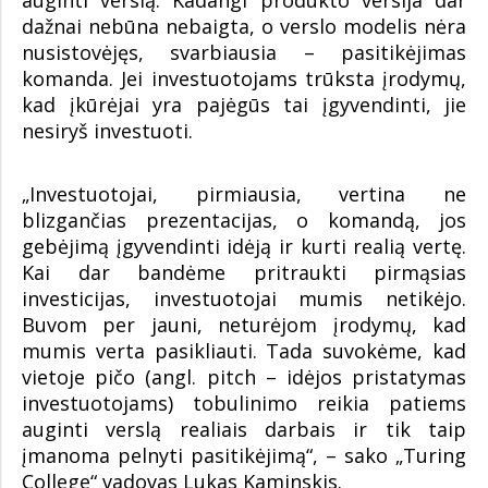
auginti verslą. Kadangi produkto versija dar
dažnai nebūna nebaigta, o verslo modelis nėra
nusistovėjęs, svarbiausia – pasitikėjimas
komanda. Jei investuotojams trūksta įrodymų,
kad įkūrėjai yra pajėgūs tai įgyvendinti, jie
nesiryš investuoti.
„Investuotojai, pirmiausia, vertina ne
blizgančias prezentacijas, o komandą, jos
gebėjimą įgyvendinti idėją ir kurti realią vertę.
Kai dar bandėme pritraukti pirmąsias
investicijas, investuotojai mumis netikėjo.
Buvom per jauni, neturėjom įrodymų, kad
mumis verta pasikliauti. Tada suvokėme, kad
vietoje pičo (angl. pitch – idėjos pristatymas
investuotojams) tobulinimo reikia patiems
auginti verslą realiais darbais ir tik taip
įmanoma pelnyti pasitikėjimą“, – sako „Turing
College“ vadovas Lukas Kaminskis.