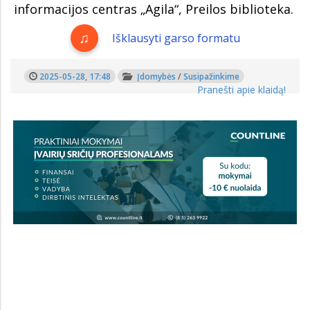
informacijos centras „Agila“, Preilos biblioteka.
Išklausyti garso formatu
2025-05-28, 17:48
Įdomybės
/
Susipažinkime
Pranešti apie klaidą!