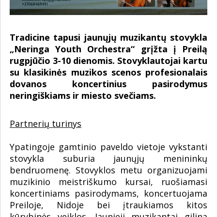
Tradicine tapusi jaunųjų muzikantų stovykla
„Neringa Youth Orchestra“ grįžta į Preilą
rugpjūčio 3-10 dienomis. Stovyklautojai kartu
su klasikinės muzikos scenos profesionalais
dovanos koncertinius pasirodymus
neringiškiams ir miesto svečiams.
Partnerių turinys
Ypatingoje gamtinio paveldo vietoje vykstanti
stovykla suburia jaunųjų menininkų
bendruomenę. Stovyklos metu organizuojami
muzikinio meistriškumo kursai, ruošiamasi
koncertiniams pasirodymams, koncertuojama
Preiloje, Nidoje bei įtraukiamos kitos
kūrybinės veiklos. Jaunieji muzikantai gilina