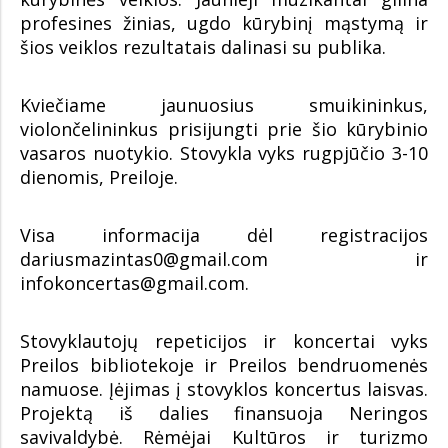
profesines žinias, ugdo kūrybinį mąstymą ir
šios veiklos rezultatais dalinasi su publika.
Kviečiame jaunuosius smuikininkus,
violončelininkus prisijungti prie šio kūrybinio
vasaros nuotykio. Stovykla vyks rugpjūčio 3-10
dienomis, Preiloje.
Visa informacija dėl registracijos
dariusmazintas0@gmail.com ir
infokoncertas@gmail.com.
Stovyklautojų repeticijos ir koncertai vyks
Preilos bibliotekoje ir Preilos bendruomenės
namuose. Įėjimas į stovyklos koncertus laisvas.
Projektą iš dalies finansuoja Neringos
savivaldybė. Rėmėjai Kultūros ir turizmo