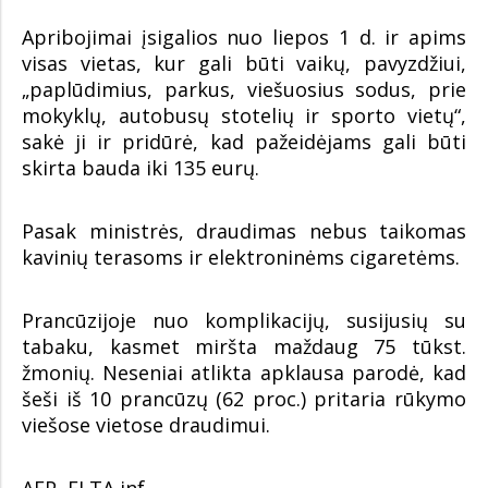
Apribojimai įsigalios nuo liepos 1 d. ir apims
visas vietas, kur gali būti vaikų, pavyzdžiui,
„paplūdimius, parkus, viešuosius sodus, prie
mokyklų, autobusų stotelių ir sporto vietų“,
sakė ji ir pridūrė, kad pažeidėjams gali būti
skirta bauda iki 135 eurų.
Pasak ministrės, draudimas nebus taikomas
kavinių terasoms ir elektroninėms cigaretėms.
Prancūzijoje nuo komplikacijų, susijusių su
tabaku, kasmet miršta maždaug 75 tūkst.
žmonių. Neseniai atlikta apklausa parodė, kad
šeši iš 10 prancūzų (62 proc.) pritaria rūkymo
viešose vietose draudimui.