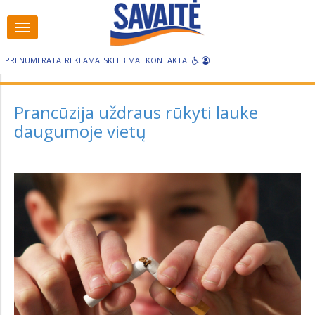
Visos
Visos
kategorijos
kategorijos
PRENUMERATA
REKLAMA
SKELBIMAI
KONTAKTAI
Prancūzija uždraus rūkyti lauke
daugumoje vietų