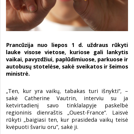
Prancūzija nuo liepos 1 d. uždraus rūkyti
lauke visose vietose, kuriose gali lankytis
vaikai, pavyzdžiui, paplūdimiuose, parkuose ir
autobusų stotelėse, sakė sveikatos ir šeimos
ministrė.
„Ten, kur yra vaikų, tabakas turi išnykti“, –
sakė Catherine Vautrin, interviu su ja
ketvirtadienį savo tinklalapyje paskelbė
regioninis dienraštis „Ouest-France“. Laisvė
rūkyti „baigiasi ten, kur prasideda vaikų teisė
kvėpuoti švariu oru“, sakė ji.