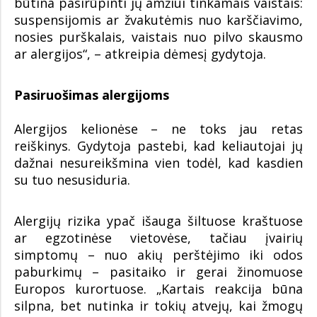
būtina pasirūpinti jų amžiui tinkamais vaistais:
suspensijomis ar žvakutėmis nuo karščiavimo,
nosies purškalais, vaistais nuo pilvo skausmo
ar alergijos“, – atkreipia dėmesį gydytoja.
Pasiruošimas alergijoms
Alergijos kelionėse – ne toks jau retas
reiškinys. Gydytoja pastebi, kad keliautojai jų
dažnai nesureikšmina vien todėl, kad kasdien
su tuo nesusiduria.
Alergijų rizika ypač išauga šiltuose kraštuose
ar egzotinėse vietovėse, tačiau įvairių
simptomų – nuo akių perštėjimo iki odos
paburkimų – pasitaiko ir gerai žinomuose
Europos kurortuose. „Kartais reakcija būna
silpna, bet nutinka ir tokių atvejų, kai žmogų