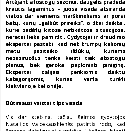
Artėjant atostogų sezonui, daugelis pradeda
krautis lagaminus – juose visada atsiranda
vietos dar vieniems marškinėliams ar porai
batų, kurių „galbūt prireiks“, o štai daiktai,
kurie padėtų kitose netikėtose situacijose,
neretai lieka pamiršti. Gydytojai ir draudimo
ekspertai pastebi, kad net trumpų kelionių
metu pasitaiko iššūkių, kuriems
nepasiruošus tenka keisti tiek atostogų
planus, tiek gerokai paploninti piniginę.
Ekspertai dalijasi penkiomis daiktų
kategorijomis, kurias verta turėti
kiekvienoje kelionėje.
Būtiniausi vaistai tilps visada
Vis dar stebina, tačiau šeimos gydytojos
Natalijos Vaicekauskienės patirtis rodo, kad