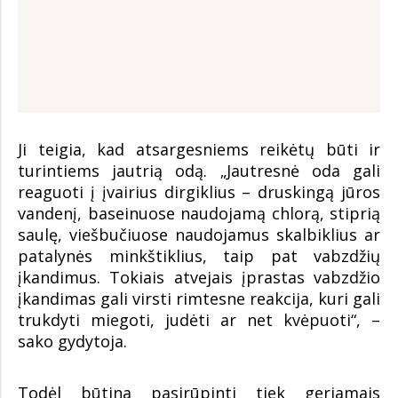
Ji teigia, kad atsargesniems reikėtų būti ir
turintiems jautrią odą. „Jautresnė oda gali
reaguoti į įvairius dirgiklius – druskingą jūros
vandenį, baseinuose naudojamą chlorą, stiprią
saulę, viešbučiuose naudojamus skalbiklius ar
patalynės minkštiklius, taip pat vabzdžių
įkandimus. Tokiais atvejais įprastas vabzdžio
įkandimas gali virsti rimtesne reakcija, kuri gali
trukdyti miegoti, judėti ar net kvėpuoti“, –
sako gydytoja.
Todėl būtina pasirūpinti tiek geriamais