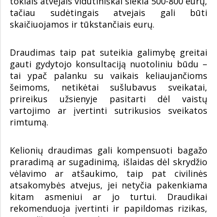
tokiais atvejais vidutiniškai siekia 500-800 eurų,
tačiau sudėtingais atvejais gali būti
skaičiuojamos ir tūkstančiais eurų.
Draudimas taip pat suteikia galimybę greitai
gauti gydytojo konsultaciją nuotoliniu būdu –
tai ypač palanku su vaikais keliaujančioms
šeimoms, netikėtai sušlubavus sveikatai,
prireikus užsienyje pasitarti dėl vaistų
vartojimo ar įvertinti sutrikusios sveikatos
rimtumą.
Kelionių draudimas gali kompensuoti bagažo
praradimą ar sugadinimą, išlaidas dėl skrydžio
vėlavimo ar atšaukimo, taip pat civilinės
atsakomybės atvejus, jei netyčia pakenkiama
kitam asmeniui ar jo turtui. Draudikai
rekomenduoja įvertinti ir papildomas rizikas,