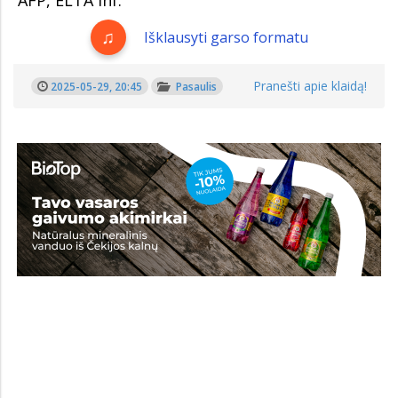
AFP, ELTA inf.
Išklausyti garso formatu
Pranešti apie klaidą!
2025-05-29, 20:45
Pasaulis