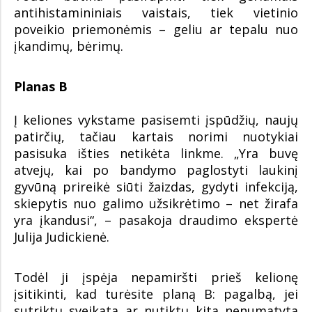
antihistamininiais vaistais, tiek vietinio
poveikio priemonėmis – geliu ar tepalu nuo
įkandimų, bėrimų.
Planas B
Į keliones vykstame pasisemti įspūdžių, naujų
patirčių, tačiau kartais norimi nuotykiai
pasisuka išties netikėta linkme. „Yra buvę
atvejų, kai po bandymo paglostyti laukinį
gyvūną prireikė siūti žaizdas, gydyti infekciją,
skiepytis nuo galimo užsikrėtimo – net žirafa
yra įkandusi“, – pasakoja draudimo ekspertė
Julija Judickienė.
Todėl ji įspėja nepamiršti prieš kelionę
įsitikinti, kad turėsite planą B: pagalbą, jei
sutriktų sveikata ar nutiktų kita nenumatyta