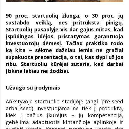
90 proc. startuolių žlunga, o 30 proc. jų
sustabdo veiklą, nes pritrūksta pinigų.
Startuolių pasaulyje vis dar gajus mitas, kad
įspūdingas idėjos pristatymas garantuoja
investuotojų dėmesį. Tačiau praktika rodo
ką kita – sėkmę dažniau lemia ne gražiai
supakuota prezentacija, o tai, kas slypi už jos
ribų. Startuolių kūrėjai sutaria, kad darbai
įtikina labiau nei žodžiai.
Užaugo su įrodymais
Ankstyvoje startuolio stadijoje (angl. pre-seed
arba seed) investuojama ne tiek į produktą,
kiek į pačius įkūrėjus – jų kompetenciją,
gebėjimą adaptuotis kintančioje aplinkoje ir