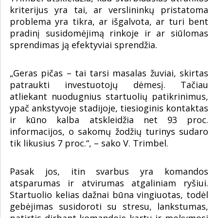
kriterijus yra tai, ar verslininkų pristatoma
problema yra tikra, ar išgalvota, ar turi bent
pradinį susidomėjimą rinkoje ir ar siūlomas
sprendimas ją efektyviai sprendžia.
„Geras pičas – tai tarsi masalas žuviai, skirtas
patraukti investuotojų dėmesį. Tačiau
atliekant nuodugnius startuolių patikrinimus,
ypač ankstyvoje stadijoje, tiesioginis kontaktas
ir kūno kalba atskleidžia net 93 proc.
informacijos, o sakomų žodžių turinys sudaro
tik likusius 7 proc.“, – sako V. Trimbel.
Pasak jos, itin svarbus yra komandos
atsparumas ir atvirumas atgaliniam ryšiui.
Startuolio kelias dažnai būna vingiuotas, todėl
gebėjimas susidoroti su stresu, lankstumas,