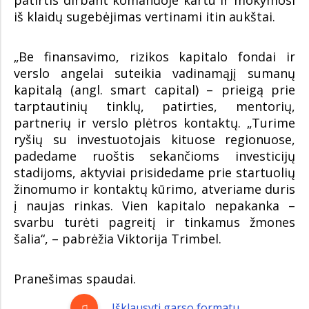
patirtis dirbant komandoje kartu ir mokymosi
iš klaidų sugebėjimas vertinami itin aukštai.
„Be finansavimo, rizikos kapitalo fondai ir
verslo angelai suteikia vadinamąjį sumanų
kapitalą (angl. smart capital) – prieigą prie
tarptautinių tinklų, patirties, mentorių,
partnerių ir verslo plėtros kontaktų. „Turime
ryšių su investuotojais kituose regionuose,
padedame ruoštis sekančioms investicijų
stadijoms, aktyviai prisidedame prie startuolių
žinomumo ir kontaktų kūrimo, atveriame duris
į naujas rinkas. Vien kapitalo nepakanka –
svarbu turėti pagreitį ir tinkamus žmones
šalia“, – pabrėžia Viktorija Trimbel.
Pranešimas spaudai.
Išklausyti garso formatu