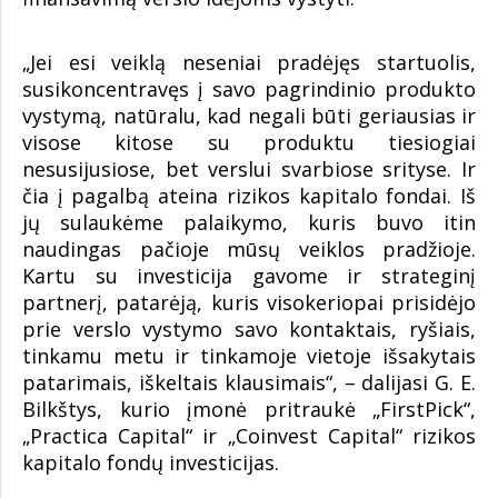
„Jei esi veiklą neseniai pradėjęs startuolis,
susikoncentravęs į savo pagrindinio produkto
vystymą, natūralu, kad negali būti geriausias ir
visose kitose su produktu tiesiogiai
nesusijusiose, bet verslui svarbiose srityse. Ir
čia į pagalbą ateina rizikos kapitalo fondai. Iš
jų sulaukėme palaikymo, kuris buvo itin
naudingas pačioje mūsų veiklos pradžioje.
Kartu su investicija gavome ir strateginį
partnerį, patarėją, kuris visokeriopai prisidėjo
prie verslo vystymo savo kontaktais, ryšiais,
tinkamu metu ir tinkamoje vietoje išsakytais
patarimais, iškeltais klausimais“, – dalijasi G. E.
Bilkštys, kurio įmonė pritraukė „FirstPick“,
„Practica Capital“ ir „Coinvest Capital“ rizikos
kapitalo fondų investicijas.