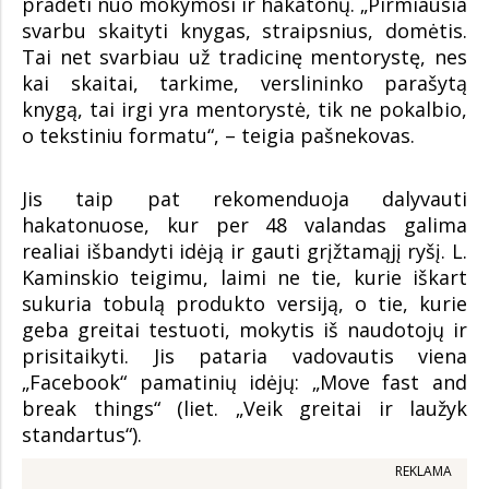
pradėti nuo mokymosi ir hakatonų. „Pirmiausia
svarbu skaityti knygas, straipsnius, domėtis.
Tai net svarbiau už tradicinę mentorystę, nes
kai skaitai, tarkime, verslininko parašytą
knygą, tai irgi yra mentorystė, tik ne pokalbio,
o tekstiniu formatu“, – teigia pašnekovas.
Jis taip pat rekomenduoja dalyvauti
hakatonuose, kur per 48 valandas galima
realiai išbandyti idėją ir gauti grįžtamąjį ryšį. L.
Kaminskio teigimu, laimi ne tie, kurie iškart
sukuria tobulą produkto versiją, o tie, kurie
geba greitai testuoti, mokytis iš naudotojų ir
prisitaikyti. Jis pataria vadovautis viena
„Facebook“ pamatinių idėjų: „Move fast and
break things“ (liet. „Veik greitai ir laužyk
standartus“).
REKLAMA