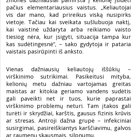
žmonės dažniausiai pamiršta į kelionę įsidėti
pačius elementariausius vaistus. „Keliautojai
vis dar mano, kad prireikus viską nusipirks
vietoje. Tačiau kai sveikata sušlubuoja naktį,
kai vaistinė uždaryta arba reikiamo vaisto
tiesiog nėra, kur įsigyti, situacija tampa kur
kas sudėtingesnė“, – sako gydytoja ir pataria
vaistais pasirūpinti iš anksto.
Vienas dažniausių keliautojų iššūkių –
virškinimo sutrikimai. Pasikeitusi mityba,
kelionių metu dažniau vartojamas greitas
maistas ar kitokia geriamo vandens sudėtis
gali paveikti net ir tuos, kurie paprastai
virškinimo problemų neturi. Tam įtakos gali
turėti ir skrydžiai, karštis, gausus fizinis krūvis
ar stresas. Antroji dažna grupė – infekciniai
susirgimai, pasireiškiantys karščiavimu, galvos
ar raumenų skausmais, silpnumu.