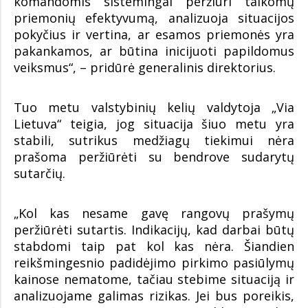
komandomis sistemingai peržiūri taikomų
priemonių efektyvumą, analizuoja situacijos
pokyčius ir vertina, ar esamos priemonės yra
pakankamos, ar būtina inicijuoti papildomus
veiksmus“, – pridūrė generalinis direktorius.
Tuo metu valstybinių kelių valdytoja „Via
Lietuva“ teigia, jog situacija šiuo metu yra
stabili, sutrikus medžiagų tiekimui nėra
prašoma peržiūrėti su bendrove sudarytų
sutarčių.
„Kol kas nesame gavę rangovų prašymų
peržiūrėti sutartis. Indikacijų, kad darbai būtų
stabdomi taip pat kol kas nėra. Šiandien
reikšmingesnio padidėjimo pirkimo pasiūlymų
kainose nematome, tačiau stebime situaciją ir
analizuojame galimas rizikas. Jei bus poreikis,