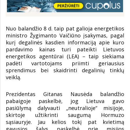
Nuo balandžio 8 d. taip pat galioja energetikos
ministro Žygimanto Vaičiūno įsakymas, pagal
kurį degalinės kasdien informaciją apie kuro
pardavimo kainas turi pateikti Lietuvos
energetikos agentūrai (LEA) – taip siekiama
padėti vartotojams priimti geriausius
sprendimus bei skaidrinti degalinių tinklų
veiklą.
Prezidentas Gitanas Nausėda balandžio
pabaigoje paskelbė, jog Lietuva gavo
pasiūlymą dalyvauti „neutralioje“ misijoje,
skirtoje užtikrinti saugumą Hormuzo
sąsiauryje. Jau kelios tokį pat kvietimą
gavusios šalys paskelbė prie misijos