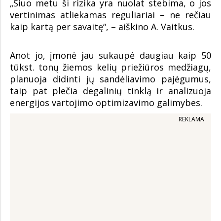
„Šiuo metu ši rizika yra nuolat stebima, o jos
vertinimas atliekamas reguliariai – ne rečiau
kaip kartą per savaitę“, – aiškino A. Vaitkus.
Anot jo, įmonė jau sukaupė daugiau kaip 50
tūkst. tonų žiemos kelių priežiūros medžiagų,
planuoja didinti jų sandėliavimo pajėgumus,
taip pat plečia degalinių tinklą ir analizuoja
energijos vartojimo optimizavimo galimybes.
REKLAMA