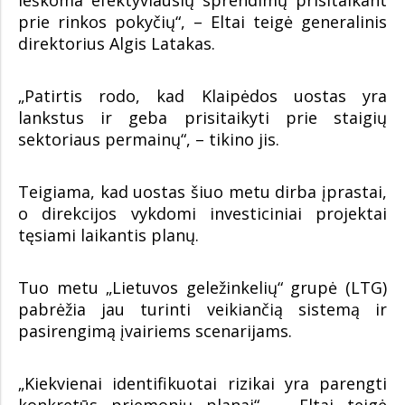
prie rinkos pokyčių“, – Eltai teigė generalinis
direktorius Algis Latakas.
„Patirtis rodo, kad Klaipėdos uostas yra
lankstus ir geba prisitaikyti prie staigių
sektoriaus permainų“, – tikino jis.
Teigiama, kad uostas šiuo metu dirba įprastai,
o direkcijos vykdomi investiciniai projektai
tęsiami laikantis planų.
Tuo metu „Lietuvos geležinkelių“ grupė (LTG)
pabrėžia jau turinti veikiančią sistemą ir
pasirengimą įvairiems scenarijams.
„Kiekvienai identifikuotai rizikai yra parengti
konkretūs priemonių planai“, – Eltai teigė