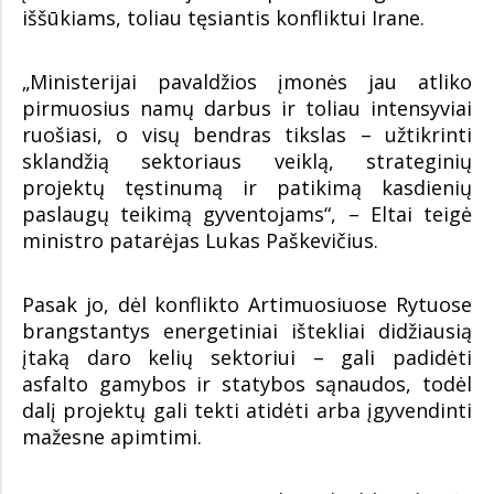
iššūkiams, toliau tęsiantis konfliktui Irane.
„Ministerijai pavaldžios įmonės jau atliko
pirmuosius namų darbus ir toliau intensyviai
ruošiasi, o visų bendras tikslas – užtikrinti
sklandžią sektoriaus veiklą, strateginių
projektų tęstinumą ir patikimą kasdienių
paslaugų teikimą gyventojams“, – Eltai teigė
ministro patarėjas Lukas Paškevičius.
Pasak jo, dėl konflikto Artimuosiuose Rytuose
brangstantys energetiniai ištekliai didžiausią
įtaką daro kelių sektoriui – gali padidėti
asfalto gamybos ir statybos sąnaudos, todėl
dalį projektų gali tekti atidėti arba įgyvendinti
mažesne apimtimi.