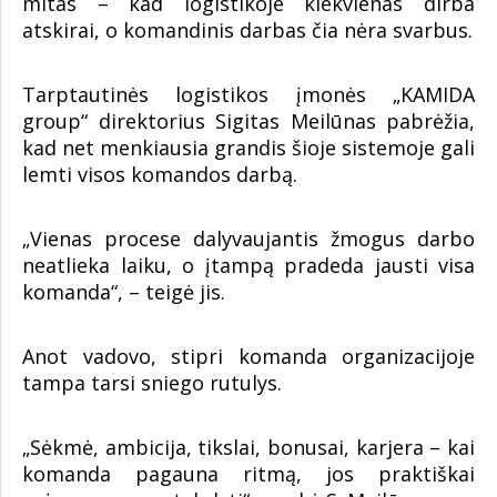
mitas – kad logistikoje kiekvienas dirba
atskirai, o komandinis darbas čia nėra svarbus.
Tarptautinės logistikos įmonės „KAMIDA
group“ direktorius Sigitas Meilūnas pabrėžia,
kad net menkiausia grandis šioje sistemoje gali
lemti visos komandos darbą.
„Vienas procese dalyvaujantis žmogus darbo
neatlieka laiku, o įtampą pradeda jausti visa
komanda“, – teigė jis.
Anot vadovo, stipri komanda organizacijoje
tampa tarsi sniego rutulys.
„Sėkmė, ambicija, tikslai, bonusai, karjera – kai
komanda pagauna ritmą, jos praktiškai