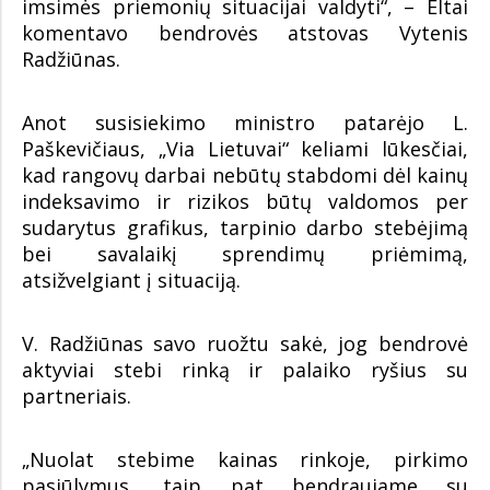
imsimės priemonių situacijai valdyti“, – Eltai
komentavo bendrovės atstovas Vytenis
Radžiūnas.
Anot susisiekimo ministro patarėjo L.
Paškevičiaus, „Via Lietuvai“ keliami lūkesčiai,
kad rangovų darbai nebūtų stabdomi dėl kainų
indeksavimo ir rizikos būtų valdomos per
sudarytus grafikus, tarpinio darbo stebėjimą
bei savalaikį sprendimų priėmimą,
atsižvelgiant į situaciją.
V. Radžiūnas savo ruožtu sakė, jog bendrovė
aktyviai stebi rinką ir palaiko ryšius su
partneriais.
„Nuolat stebime kainas rinkoje, pirkimo
pasiūlymus, taip pat bendraujame su