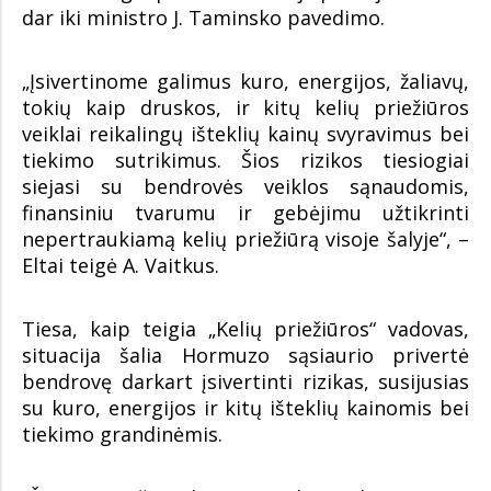
dar iki ministro J. Taminsko pavedimo.
„Įsivertinome galimus kuro, energijos, žaliavų,
tokių kaip druskos, ir kitų kelių priežiūros
veiklai reikalingų išteklių kainų svyravimus bei
tiekimo sutrikimus. Šios rizikos tiesiogiai
siejasi su bendrovės veiklos sąnaudomis,
finansiniu tvarumu ir gebėjimu užtikrinti
nepertraukiamą kelių priežiūrą visoje šalyje“, –
Eltai teigė A. Vaitkus.
Tiesa, kaip teigia „Kelių priežiūros“ vadovas,
situacija šalia Hormuzo sąsiaurio privertė
bendrovę darkart įsivertinti rizikas, susijusias
su kuro, energijos ir kitų išteklių kainomis bei
tiekimo grandinėmis.