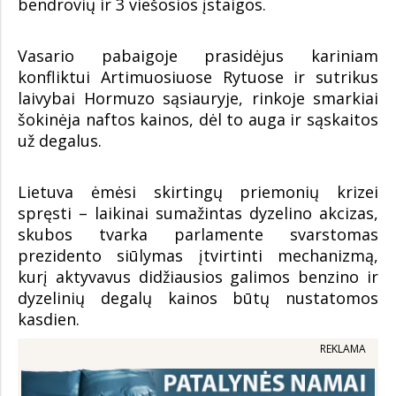
bendrovių ir 3 viešosios įstaigos.
Vasario pabaigoje prasidėjus kariniam
konfliktui Artimuosiuose Rytuose ir sutrikus
laivybai Hormuzo sąsiauryje, rinkoje smarkiai
šokinėja naftos kainos, dėl to auga ir sąskaitos
už degalus.
Lietuva ėmėsi skirtingų priemonių krizei
spręsti – laikinai sumažintas dyzelino akcizas,
skubos tvarka parlamente svarstomas
prezidento siūlymas įtvirtinti mechanizmą,
kurį aktyvavus didžiausios galimos benzino ir
dyzelinių degalų kainos būtų nustatomos
kasdien.
REKLAMA