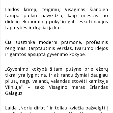
Laidos kūrėjų teigimu, Visaginas šiandien
tampa puikiu pavyzdžiu, kaip miestas po
didelių ekonominių pokyčių gali ieškoti naujos
tapatybės ir drąsiai ją kurti.
Čia susitinka moderni pramonė, profesinis
rengimas, tarptautinis verslas, tvarumo idėjos
ir gamtos apsupta gyvenimo kokybė.
„Gyvenimo kokybė šitam pušyne prie ežerų
tikrai yra lygintina, ir aš randu žymiai daugiau
pliusų negu valandų valandas stovėti kamštyje
Vilniuje“, – sako Visagino meras Erlandas
Galaguz.
Laida „Noriu dirbti“ ir toliau kviečia pažvelgti į