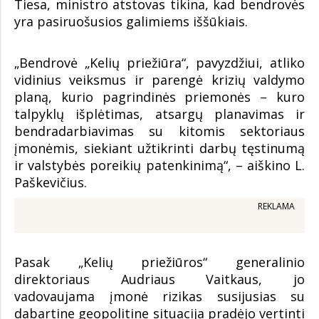
Tiesa, ministro atstovas tikina, kad bendrovės
yra pasiruošusios galimiems iššūkiais.
„Bendrovė „Kelių priežiūra“, pavyzdžiui, atliko
vidinius veiksmus ir parengė krizių valdymo
planą, kurio pagrindinės priemonės – kuro
talpyklų išplėtimas, atsargų planavimas ir
bendradarbiavimas su kitomis sektoriaus
įmonėmis, siekiant užtikrinti darbų tęstinumą
ir valstybės poreikių patenkinimą“, – aiškino L.
Paškevičius.
REKLAMA
Pasak „Kelių priežiūros“ generalinio
direktoriaus Audriaus Vaitkaus, jo
vadovaujama įmonė rizikas susijusias su
dabartine geopolitine situacija pradėjo vertinti