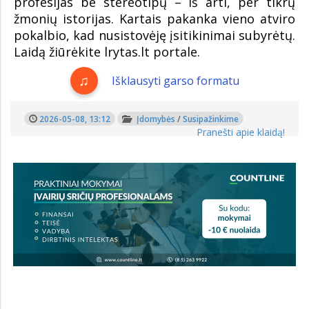
profesijas be stereotipų – iš arti, per tikrų
žmonių istorijas. Kartais pakanka vieno atviro
pokalbio, kad nusistovėję įsitikinimai subyrėtų.
Laidą žiūrėkite lrytas.lt portale.
Išklausyti garso formatu
2026-05-08, 13:12
Įdomybės
/
Susipažinkime
Pranešti apie klaidą!