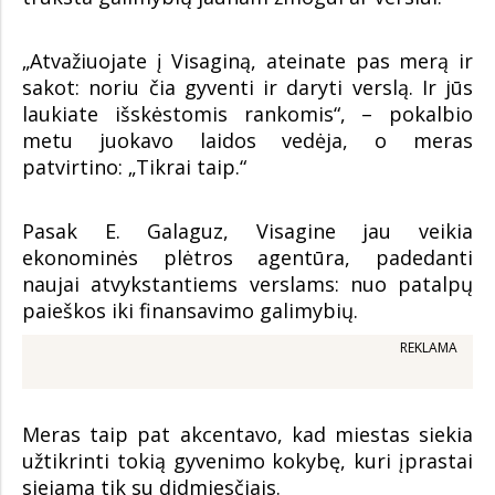
„Atvažiuojate į Visaginą, ateinate pas merą ir
sakot: noriu čia gyventi ir daryti verslą. Ir jūs
laukiate išskėstomis rankomis“, – pokalbio
metu juokavo laidos vedėja, o meras
patvirtino: „Tikrai taip.“
Pasak E. Galaguz, Visagine jau veikia
ekonominės plėtros agentūra, padedanti
naujai atvykstantiems verslams: nuo patalpų
paieškos iki finansavimo galimybių.
REKLAMA
Meras taip pat akcentavo, kad miestas siekia
užtikrinti tokią gyvenimo kokybę, kuri įprastai
siejama tik su didmiesčiais.