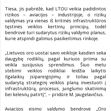
Tiesa, jis pabrėžė, kad LTOU veikia padidintos
rizikos – aviacijos – industrijoje, o rizikų
valdymas yra vienas iš kritinės infrastruktūros
tęstinės veiklos kertinių principų, todėl
bendrovė turi sudarytus rizikų valdymo planus,
kurie atspindi galimus pasikeitimus rinkoje.
„Lietuvos oro uostai savo veikloje kasdien seka
daugybę rodiklių, pagal kuriuos priima su
veikla susijusius sprendimus. Šiuo metu
stebimi veiklos rodikliai leidžia laikytis
ilgalaikių įsipareigojimų ir toliau pagal
sudarytą strateginį veiklos planą investuoti į
infrastruktūrą, procesus, junglumo skatinimą
bei keleivių patirtį“, – pridūrė M. Jaugelavičius.
Aviacijos eismo valdymo bendrovė „Oro