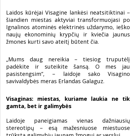
Laidos kūrėjai Visagine lankėsi neatsitiktinai –
šiandien miestas aktyviai transformuojasi po
Ignalinos atominės elektrinės uždarymo, ieško
naujų ekonominių krypčių ir kviečia jaunus
žmones kurti savo ateitį būtent čia.
„Mums daug nereikia – tiesiog truputėlį
padėkite ir suteikite šansą. O mes jau
pasistengsim“, – laidoje sako Visagino
savivaldybės meras Erlandas Galaguz.
Visaginas: miestas, kuriame laukia ne tik
gamta, bet ir galimybės
Laidoje paneigiamas vienas dažniausių
stereotipų – esą mažesniuose miestuose
trūksta galimybių jaunam žmogui ar verslui.