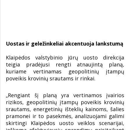
Uostas ir geležinkeliai akcentuoja lankstumą
Klaipėdos valstybinio jūrų uosto direkcija
teigia pradėjusi rengti atnaujintą planą,
kuriame vertinamas geopolitinių įtampų
poveikis krovinių srautams ir rinkai.
„Rengiant šį planą yra vertinamos įvairios
rizikos, geopolitinių įtampų poveikis krovinių
srautams, energetinių išteklių kainoms, šalies
pramonei ir to pasekmės, analizuojami galimi
skirtingi Klaipėdos uosto veiklos scenarijai,
ieškoma efektyviausių sprendimų prisitaikant