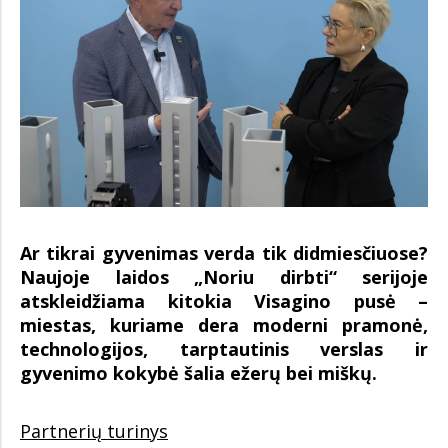
Ar tikrai gyvenimas verda tik didmiesčiuose?
Naujoje laidos „Noriu dirbti“ serijoje
atskleidžiama kitokia Visagino pusė –
miestas, kuriame dera moderni pramonė,
technologijos, tarptautinis verslas ir
gyvenimo kokybė šalia ežerų bei miškų.
Partnerių turinys