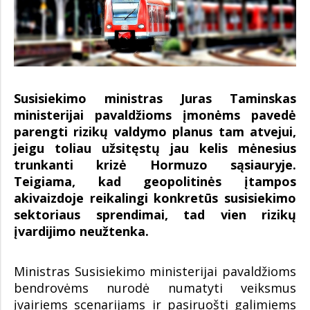
Susisiekimo ministras Juras Taminskas
ministerijai pavaldžioms įmonėms pavedė
parengti rizikų valdymo planus tam atvejui,
jeigu toliau užsitęstų jau kelis mėnesius
trunkanti krizė Hormuzo sąsiauryje.
Teigiama, kad geopolitinės įtampos
akivaizdoje reikalingi konkretūs susisiekimo
sektoriaus sprendimai, tad vien rizikų
įvardijimo neužtenka.
Ministras Susisiekimo ministerijai pavaldžioms
bendrovėms nurodė numatyti veiksmus
įvairiems scenarijams ir pasiruošti galimiems