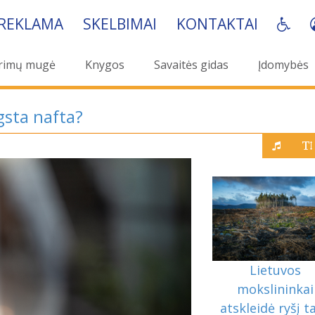
REKLAMA
SKELBIMAI
KONTAKTAI
rimų mugė
Knygos
Savaitės gidas
Įdomybės
gsta nafta?
Lietuvos
mokslininkai
atskleidė ryšį t