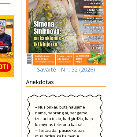
Savaitė - Nr.: 32 (2026)
Anekdotas
– Nusipirkau butą naujame
name, nebrangiai, bet garso
izoliacija tokia, kad girdžiu, kaip
kaimynas telefonu kalba!
– Tai tau dar pasisekė: pas
mus girdisi, ką kaimynui