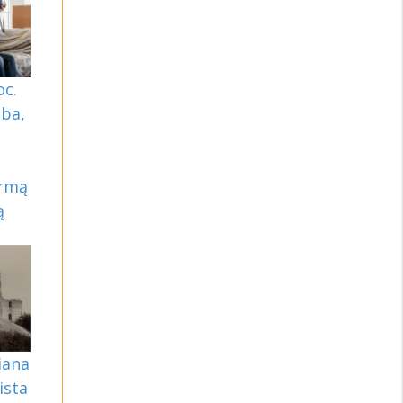
oc.
iba,
irmą
ą
iana
ista