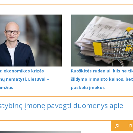
s: ekonomikos krizės
Ruoškitės rudeniui: kils ne ti
ų nematyti, Lietuvai –
šildymo ir maisto kainos, bet
amžius
paskolų įmokos
alstybinę įmonę pavogti duomenys apie