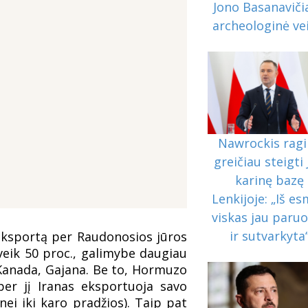
Jono Basanaviči
archeologinė ve
Nawrockis rag
greičiau steigti
karinę bazę
Lenkijoje: „Iš e
viskas jau paru
ir sutvarkyta
 eksportą per Raudonosios jūros
veik 50 proc., galimybe daugiau
 Kanada, Gajana. Be to, Hormuzo
 per jį Iranas eksportuoja savo
ei iki karo pradžios). Taip pat