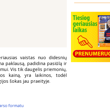
riausias vaistas nuo didesnių
na paklausą, padidina pasiūlą ir
imui. Vis tik daugelis priemonių,
tos kainą, yra laikinos, todėl
ijos šokas jau praeityje.
garso formatu