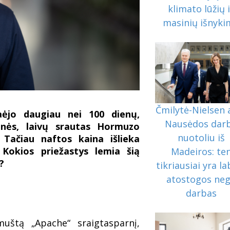
klimato lūžių 
masinių išnyk
Čmilytė-Nielsen 
ėjo daugiau nei 100 dienų,
Nausėdos dar
ginės, laivų srautas Hormuzo
nuotoliu iš
. Tačiau naftos kaina išlieka
okios priežastys lemia šią
Madeiros: te
?
tikriausiai yra la
atostogos ne
darbas
uštą „Apache“ sraigtasparnį,