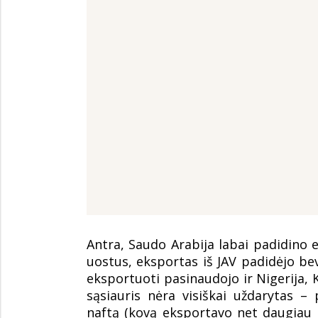
Antra, Saudo Arabija labai padidino
uostus, eksportas iš JAV padidėjo be
eksportuoti pasinaudojo ir Nigerija,
sąsiauris nėra visiškai uždarytas –
naftą (kovą eksportavo net daugiau n