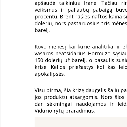
apšaudė taikinius Irane. Tačiau ri
veiksmus ir paliaubų pabaigą buv
procentu. Brent rūšies naftos kaina si
dolerių, nors pastaruosius tris mėnesi
barelį.
Kovo mėnesį kai kurie analitikai ir 
vasaros neatsidarius Hormuzo sąsiauri
150 dolerių už barelį, o pasaulis sus
krize. Kelios priežastys kol kas le
apokalipsės.
Visų pirma, šią krizę daugelis šalių p
jos produktų atsargomis. Nors šios 
dar sėkmingai naudojamos ir leid
Vidurio rytų praradimus.