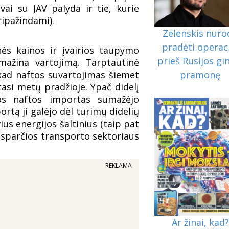
vai su JAV palyda ir tie, kurie
ripažindami).
Zelenskis nuro
pradėti operac
nės kainos ir įvairios taupymo
prieš Rusijos gi
 mažina vartojimą. Tarptautinė
kad naftos suvartojimas šiemet
pramonę
asi metų pradžioje. Ypač didelį
jos naftos importas sumažėjo
rtą ji galėjo dėl turimų didelių
us energijos šaltinius (taip pat
 – sparčios transporto sektoriaus
REKLAMA
Ar žinai, kad?