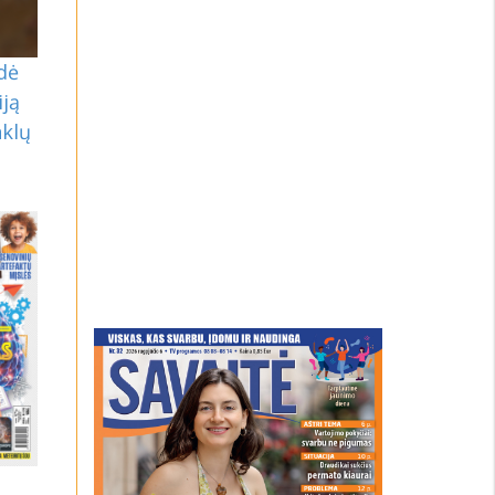
dė
iją
nklų