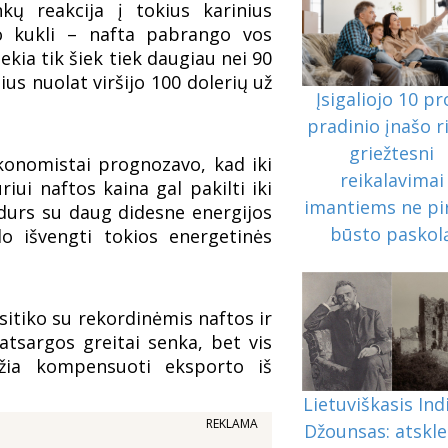
nkų reakcija į tokius karinius
o kukli – nafta pabrango vos
ekia tik šiek tiek daugiau nei 90
us nuolat viršijo 100 dolerių už
Įsigaliojo 10 pr
pradinio įnašo r
griežtesni
ekonomistai prognozavo, kad iki
reikalavimai
ui naftos kaina gal pakilti iki
imantiems ne p
idurs su daug didesne energijos
būsto paskol
ido išvengti tokios energetinės
asitiko su rekordinėmis naftos ir
atsargos greitai senka, bet vis
žia kompensuoti eksporto iš
Lietuviškasis Ind
REKLAMA
Džounsas: atskle