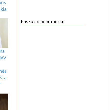
aus
ikla
Paskutiniai numeriai
ina
 JAV
smės
ošta
“