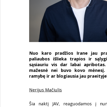
Nuo karo pradžios Irane jau pra
paliaubos išlieka trapios ir sąly
sąsiauriu vis dar labai apribotas
mažesnė nei buvo kovo mėnesį. K
ramybę ir ar blogiausia jau praeityje
Nerijus Mačiulis
Šia naktį JAV, reaguodamos į num