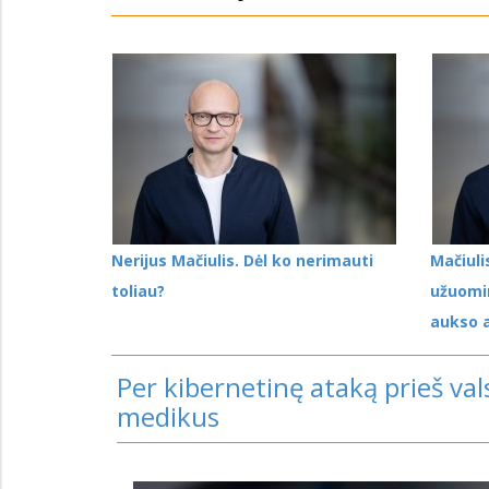
Nerijus Mačiulis. Dėl ko nerimauti
Mačiuli
toliau?
užuomin
aukso 
Per kibernetinę ataką prieš v
medikus