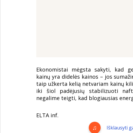
Ekonomistai mėgsta sakyti, kad ge
kainų yra didelės kainos – jos sumaži
taip užkerta kelią netvariam kainų kil
iki šiol padėjusių stabilizuoti naf
negalime teigti, kad blogiausias energ
ELTA inf.
Išklausyti 