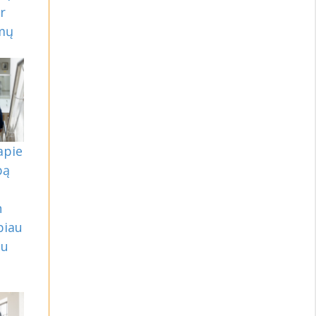
ir
imų
apie
bą
n
biau
gu