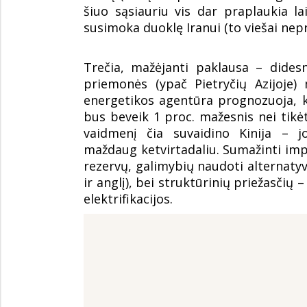
šiuo sąsiauriu vis dar praplaukia lai
susimoka duoklę Iranui (to viešai nep
Trečia, mažėjanti paklausa – dides
priemonės (ypač Pietryčių Azijoje)
energetikos agentūra prognozuoja, 
bus beveik 1 proc. mažesnis nei tikėt
vaidmenį čia suvaidino Kinija – 
maždaug ketvirtadaliu. Sumažinti impo
rezervų, galimybių naudoti alternatyvi
ir anglį), bei struktūrinių priežasčių
elektrifikacijos.