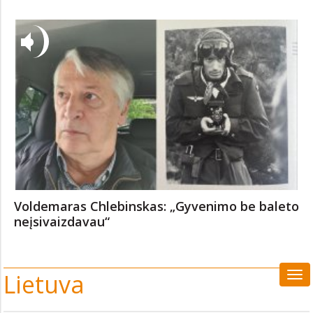
Voldemaras Chlebinskas: „Gyvenimo be baleto
neįsivaizdavau“
Lietuva
Viso
kate