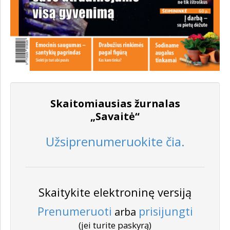
Skaitomiausias žurnalas
„Savaitė“
Užsiprenumeruokite čia.
Skaitykite elektroninę versiją
Prenumeruoti
prisijungti
arba
(jei turite paskyrą)