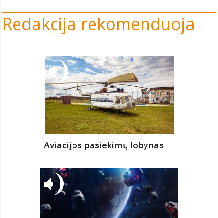
Redakcija rekomenduoja
Aviacijos pasiekimų lobynas