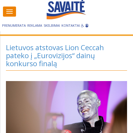
Visos
Visos
kategorijos
kategorijos
PRENUMERATA
REKLAMA
SKELBIMAI
KONTAKTAI
Lietuvos atstovas Lion Ceccah
pateko į „Eurovizijos“ dainų
konkurso finalą