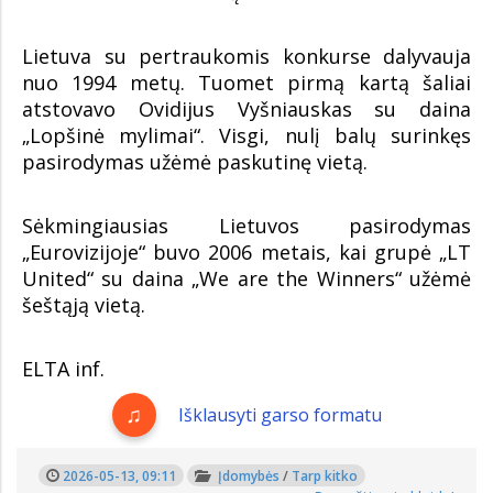
Lietuva su pertraukomis konkurse dalyvauja
nuo 1994 metų. Tuomet pirmą kartą šaliai
atstovavo Ovidijus Vyšniauskas su daina
„Lopšinė mylimai“. Visgi, nulį balų surinkęs
pasirodymas užėmė paskutinę vietą.
Sėkmingiausias Lietuvos pasirodymas
„Eurovizijoje“ buvo 2006 metais, kai grupė „LT
United“ su daina „We are the Winners“ užėmė
šeštąją vietą.
ELTA inf.
Išklausyti garso formatu
2026-05-13, 09:11
Įdomybės
/
Tarp kitko