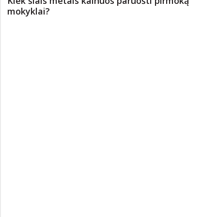
Kiek šiais metais kainuos paruošti pirmoką
mokyklai?