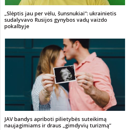
„Slėptis jau per vėlu, šunsnukiai“: ukrainietis
sudalyvavo Rusijos gynybos vadų vaizdo
pokalbyje
JAV bandys apriboti pilietybės suteikimą
naujagimiams ir draus „gimdyvių turizmą“