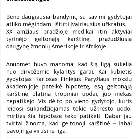
Bene daugiausia bandymų su savimi gydytojai
atliko mėgindami ištirti įvairiausius užkratus.
XX amžiaus pradžioje medikai itin aktyviai
tyrinėjo geltonąją karštinę, pražudžiusią
daugybę žmonių Amerikoje ir Afrikoje.
Anuomet buvo manoma, kad šią ligą sukelia
nuo dirvožemio kylantys garai. Kai kubietis
gydytojas Karlosas Finlėjus Paryžiaus mokslų
akademijoje pateikė hipotezę, esą geltonąją
karštinę platina tropiniai uodai, juo niekas
nepatikėjo. Vis dėlto po vieno gydytojo, kuris
leidosi sukandžiojamas tokio užkrėsto uodo,
mirties šia hipoteze teko patikėti. Dabar jau
tvirtai žinoma, kad geltonoji karštinė – labai
pavojinga virusinė liga.