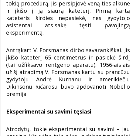
tokią procedūrą. Jis persipjovė veną ties alkūne
ir įkišo į ją siaurą kateterį. Pirmą kartą
kateteris širdies nepasiekė, nes gydytojo
asistentai atsisakė tęsti pavojingą
eksperimentą.
Antrąkart V. Forsmanas dirbo savarankiškai. Jis
įkišo kateterį 65 centimetrus ir pasiekė širdį
(tai užfiksavo rentgeno aparatu). 1956-aisiais
už šį atradimą V. Forsmanas kartu su prancūzu
gydytoju Andrė Kurnanu ir amerikiečiu
Dikinsonu Ričardsu buvo apdovanoti Nobelio
premija.
Eksperimentai su savimi tęsiasi
Atrodytų, tokie eksperimentai su savimi – jau