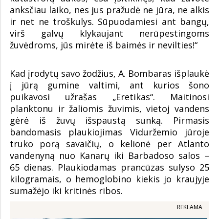
anksčiau laiko, nes jus pražudė ne jūra, ne alkis
ir net ne troškulys. Sūpuodamiesi ant bangų,
virš galvų klykaujant nerūpestingoms
žuvėdroms, jūs mirėte iš baimės ir nevilties!“
Kad įrodytų savo žodžius, A. Bombaras išplaukė
į jūrą gumine valtimi, ant kurios šono
puikavosi užrašas „Eretikas“. Maitinosi
planktonu ir žaliomis žuvimis, vietoj vandens
gėrė iš žuvų išspaustą sunką. Pirmasis
bandomasis plaukiojimas Viduržemio jūroje
truko porą savaičių, o kelionė per Atlanto
vandenyną nuo Kanarų iki Barbadoso salos –
65 dienas. Plaukiodamas prancūzas sulyso 25
kilogramais, o hemoglobino kiekis jo kraujyje
sumažėjo iki kritinės ribos.
REKLAMA