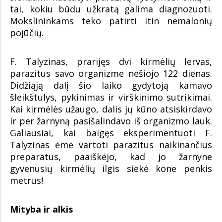
tai, kokiu būdu užkratą galima diagnozuoti.
Mokslininkams teko patirti itin nemalonių
pojūčių.
F. Talyzinas, prarijęs dvi kirmėlių lervas,
parazitus savo organizme nešiojo 122 dienas.
Didžiąją dalį šio laiko gydytoją kamavo
šleikštulys, pykinimas ir virškinimo sutrikimai.
Kai kirmėlės užaugo, dalis jų kūno atsiskirdavo
ir per žarnyną pasišalindavo iš organizmo lauk.
Galiausiai, kai baigęs eksperimentuoti F.
Talyzinas ėmė vartoti parazitus naikinančius
preparatus, paaiškėjo, kad jo žarnyne
gyvenusių kirmėlių ilgis siekė kone penkis
metrus!
Mityba ir alkis