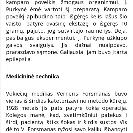
kamparo poveikis žmogaus organizmui. J.
Purkynė ėmė vartoti šį preparatą. Kamparo
poveikį apibūdino taip: išgėręs kelis lašus šio
vaisto, patyrė dvasinę ekstazę, o išgėręs 10
gramų, pajuto, jog sutvirtėjo raumenys. Deja,
pasibaigus eksperimentui, J. Purkynę užklupo
galvos svaigulys. Jis dažnai nualpdavo,
prarasdavo sąmonę. Galiausiai jam buvo įtarta
epilepsija.
Medicininė technika
Vokiečių medikas Verneris Forsmanas buvo
vienas iš širdies kateterizavimo metodo kūrėjų.
1928 metais jis pats patyrė tokią operaciją.
Kolegos manė, kad, svetimkūniui patekus į
širdį, pacientą ištiks šokas ir širdis sustos. Vis
dėlto V. Forsmanas ryžosi savo kailiu išbandyti