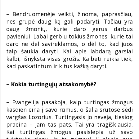
– Bendruomenėje veikti, žinoma, paprasčiau,
nes grupė daug ką gali padaryti. Tačiau yra
daug žmonių, kurie daro gerus darbus
pavieniui. Labai gerbiu tokius žmones, kurie tai
daro ne dėl savireklamos, o dėl to, kad juos
taip šaukia daryti. Kai apie labdarą garsiai
kalbi, išnyksta visas grožis. Kalbėti reikia tiek,
kad paskatintum ir kitus kažką daryti.
– Kokia turtingųjų atsakomybė?
– Evangelija pasakoja, kaip turtingas žmogus
kasdien eina į savo rūmus, o šalia srutose sėdi
vargšas Lozorius. Turtingasis jo neveja, tiesiog
praeina – jam tas pats. Tai yra tragiškiausia.
Kai turtingas žmogus pasislepia už savo