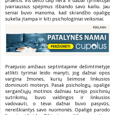
praeitis. Vis dėlto taip nėra. Ir dabar tyrinėtojai
įvairiausius spėjimus išbando savo kailiu. Jau
seniai buvo manoma, kad skrandžio opaligę
sukelia įtampa ir kiti psichologiniai veiksniai.
REKLAMA
Praėjusio amžiaus septintajame dešimtmetyje
atlikti tyrimai leido manyti, jog dažnai opos
vargina žmones, kurių šeimose linkusios
dominuoti moterys. Pasak psichologų, opalige
sergančiųjų motinos dažniau turėjo psichinių
sutrikimų, buvo valdingos ir linkusios
vadovauti, o tėvai dažnai buvo pasyvūs,
nereiškiantys savo nuomonės. Opaligė parodo