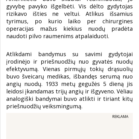
gyvybę pavyko išgelbėti. Vis dėlto gydytojas
rizikavo išties ne veltui. Atlikus išsamius
tyrimus, po kurio laiko per chirurgines
operacijas mažus kiekius nuodų pradėta
naudoti pilvo raumenims atpalaiduoti.
Atlikdami bandymus su savimi gydytojai
įrodinėjo ir priešnuodžių nuo gyvatės nuodų
efektyvumą. Vienas pirmųjų tokių drąsuolių
buvo šveicarų medikas, išbandęs serumą nuo
angių nuodų. 1933 metų gegužės 5 dieną jis
leidosi įkandamas trijų angių ir išgyveno. Vėliau
analogiški bandymai buvo atlikti ir tiriant kitų
priešnuodžių veiksmingumą.
REKLAMA