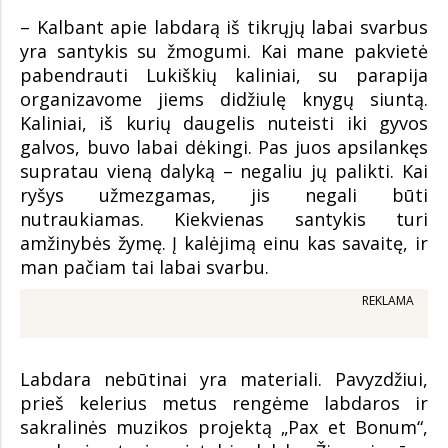
– Kalbant apie labdarą iš tikrųjų labai svarbus
yra santykis su žmogumi. Kai mane pakvietė
pabendrauti Lukiškių kaliniai, su parapija
organizavome jiems didžiulę knygų siuntą.
Kaliniai, iš kurių daugelis nuteisti iki gyvos
galvos, buvo labai dėkingi. Pas juos apsilankęs
supratau vieną dalyką – negaliu jų palikti. Kai
ryšys užmezgamas, jis negali būti
nutraukiamas. Kiekvienas santykis turi
amžinybės žymę. Į kalėjimą einu kas savaitę, ir
man pačiam tai labai svarbu.
REKLAMA
Labdara nebūtinai yra materiali. Pavyzdžiui,
prieš kelerius metus rengėme labdaros ir
sakralinės muzikos projektą „Pax et Bonum“,