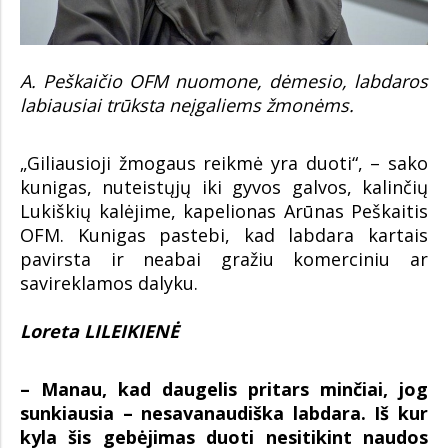
A. Peškaičio OFM nuomone, dėmesio, labdaros
labiausiai trūksta neįgaliems žmonėms.
„Giliausioji žmogaus reikmė yra duoti“, – sako
kunigas, nuteistųjų iki gyvos galvos, kalinčių
Lukiškių kalėjime, kapelionas Arūnas Peškaitis
OFM. Kunigas pastebi, kad labdara kartais
pavirsta ir neabai gražiu komerciniu ar
savireklamos dalyku.
Loreta LILEIKIENĖ
– Manau, kad daugelis pritars minčiai, jog
sunkiausia – nesavanaudiška labdara. Iš kur
kyla šis gebėjimas duoti nesitikint naudos