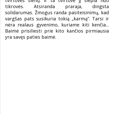
tvirtovės sienų. Ir ta tvirtovė jį slepia nuo
tikrovės. Atsiranda praraja, dingsta
solidarumas. Žmogus randa pasiteisinimų, kad
vargšas pats susikuria tokią „karmą“. Tarsi ir
nėra realaus gyvenimo, kuriame kiti kenčia...
Baimė prisiliesti prie kito kančios pirmiausia
yra savęs paties baimė.