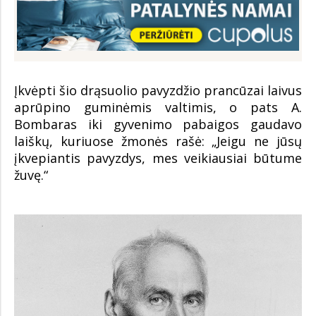
Įkvėpti šio drąsuolio pavyzdžio prancūzai laivus
aprūpino guminėmis valtimis, o pats A.
Bombaras iki gyvenimo pabaigos gaudavo
laiškų, kuriuose žmonės rašė: „Jeigu ne jūsų
įkvepiantis pavyzdys, mes veikiausiai būtume
žuvę.“