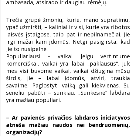
ambasada, atsirado ir daugiau rėmėjų.
Trečia grupė žmonių, kurie, mano supratimu,
ypač užmiršti, – kaliniai ir visi, kurie yra ribotos
laisvės įstaigose, taip pat ir nepilnamečiai. Jie
irgi mažai kam įdomūs. Netgi pasigirsta, kad
jie to nusipelnė.
Populiariausi – vaikai. Jeigu vertintume
komerciškai, vaikai yra labai „paklausūs“. Juk
mes visi buvome vaikai, vaikai džiugina mūsų
širdis, jie – labai įdomūs, atviri, traukia
savaime. Paglostyti vaiką gali kiekvienas. Su
seneliu pabūti – sunkiau. „Sunkesnė“ labdara
yra mažiau populiari.
– Ar pavienės privačios labdaros iniciatyvos
atneša mažiau naudos nei bendruomenių,
organizacijų?