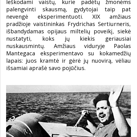
Ieškodami vaistų, kurie padėtų žmonėms
palengvinti skausmą, gydytojai taip pat
nevengė eksperimentuoti. XIX amžiaus
pradžioje vaistininkas Frydrichas Sertiurneris,
išbandydamas opijaus miltelių poveikį, siekė
nustatyti, koks jų kiekis geriausiai
nuskausmintų. Amžiaus viduryje Paolas
Mantegaca eksperimentavo su kokamedžių
lapais: juos kramtė ir gėrė jų nuovirą, vėliau
išsamiai aprašė savo pojūčius.