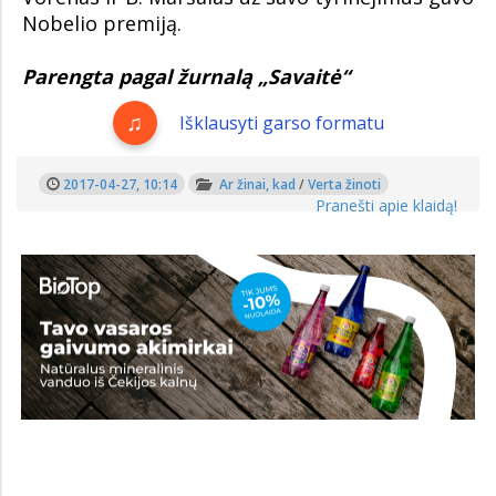
Nobelio premiją.
Parengta pagal žurnalą „Savaitė“
Išklausyti garso formatu
2017-04-27, 10:14
Ar žinai, kad
/
Verta žinoti
Pranešti apie klaidą!