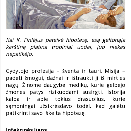
Kai K. Finlėjus pateikė hipotezę, esą geltonąją
karštinę platina tropiniai uodai, juo niekas
nepatikėjo.
Gydytojo profesija – šventa ir tauri. Misija –
padėti žmogui, dažnai ir ištraukti jį iš mirties
nagų. Žinome daugybę medikų, kurie gelbėjo
žmones patys rizikuodami susirgti. Istorija
kalba ir apie tokius drąsuolius, kurie
sąmoningai užsikrėsdavo todėl, kad galėtų
patikrinti savo iškeltą hipotezę.
Infekcinės ligos