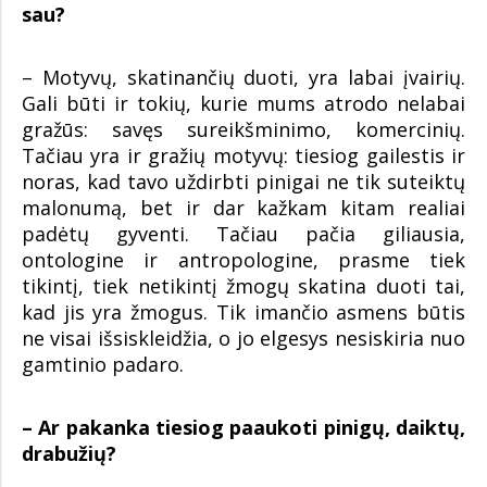
sau?
– Motyvų, skatinančių duoti, yra labai įvairių.
Gali būti ir tokių, kurie mums atrodo nelabai
gražūs: savęs sureikšminimo, komercinių.
Tačiau yra ir gražių motyvų: tiesiog gailestis ir
noras, kad tavo uždirbti pinigai ne tik suteiktų
malonumą, bet ir dar kažkam kitam realiai
padėtų gyventi. Tačiau pačia giliausia,
ontologine ir antropologine, prasme tiek
tikintį, tiek netikintį žmogų skatina duoti tai,
kad jis yra žmogus. Tik imančio asmens būtis
ne visai išsiskleidžia, o jo elgesys nesiskiria nuo
gamtinio padaro.
– Ar pakanka tiesiog paaukoti pinigų, daiktų,
drabužių?