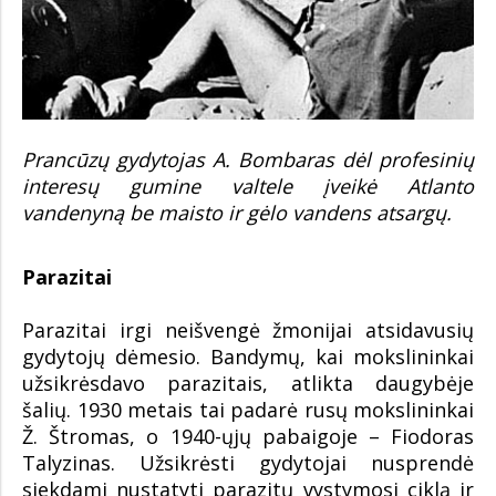
Prancūzų gydytojas A. Bombaras dėl profesinių
interesų gumine valtele įveikė Atlanto
vandenyną be maisto ir gėlo vandens atsargų.
Parazitai
Parazitai irgi neišvengė žmonijai atsidavusių
gydytojų dėmesio. Bandymų, kai mokslininkai
užsikrėsdavo parazitais, atlikta daugybėje
šalių. 1930 metais tai padarė rusų mokslininkai
Ž. Štromas, o 1940-ųjų pabaigoje – Fiodoras
Talyzinas. Užsikrėsti gydytojai nusprendė
siekdami nustatyti parazitų vystymosi ciklą ir