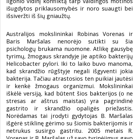
ligonio vidinį konfliktą tarp valdingos motinos
išugdytos priklausomybės ir noro suaugti bei
išsiveržti iš šių gniaužtų.
Australijos mokslininkai Robinas Vorenas ir
Baris Maršalas nenorėjo sutikti su šia
psichologų brukama nuomone. Atlikę gausybę
tyrimų, žmogaus skrandyje jie aptiko bakterijų
Helicobacter pylori. Iki to laiko buvo manoma,
kad skrandžio rūgštyje negali išgyventi jokia
bakterija. Tačiau atrastosios ten puikiai jautėsi
ir kenkė žmogaus organizmui. Mokslininkai
iškėlė versiją, kad būtent šios bakterijos (o ne
stresas ar aštrus maistas) yra pagrindinė
gastrito ir skrandžio opaligės priežastis.
Norėdamas tai įrodyti gydytojas B. Maršalas
išgėrė stiklinę gėrimo su šiomis bakterijomis ir
netrukus susirgo gastritu. 2005 metais R.
Vorenas ir B. Maršalas už savo tyrinėjimus gavo