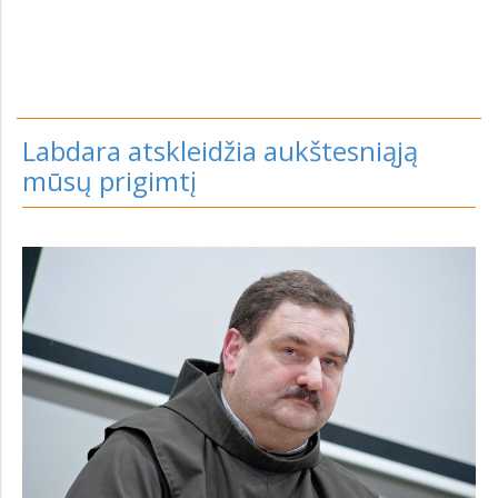
Labdara atskleidžia aukštesniąją
mūsų prigimtį