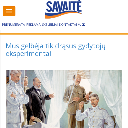
Visos
Visos
kategorijos
kategorijos
PRENUMERATA
REKLAMA
SKELBIMAI
KONTAKTAI
Mus gelbėja tik drąsūs gydytojų
eksperimentai