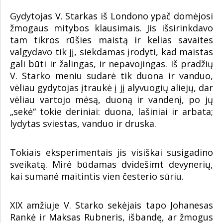
Gydytojas V. Starkas iš Londono ypač domėjosi
žmogaus mitybos klausimais. Jis išsirinkdavo
tam tikros rūšies maistą ir kelias savaites
valgydavo tik jį, siekdamas įrodyti, kad maistas
gali būti ir žalingas, ir nepavojingas. Iš pradžių
V. Starko meniu sudarė tik duona ir vanduo,
vėliau gydytojas įtraukė į jį alyvuogių aliejų, dar
vėliau vartojo mėsą, duoną ir vandenį, po jų
„sekė“ tokie deriniai: duona, lašiniai ir arbata;
lydytas sviestas, vanduo ir druska.
Tokiais eksperimentais jis visiškai susigadino
sveikatą. Mirė būdamas dvidešimt devynerių,
kai sumanė maitintis vien česterio sūriu.
XIX amžiuje V. Starko sekėjais tapo Johanesas
Rankė ir Maksas Rubneris, išbandę, ar žmogus