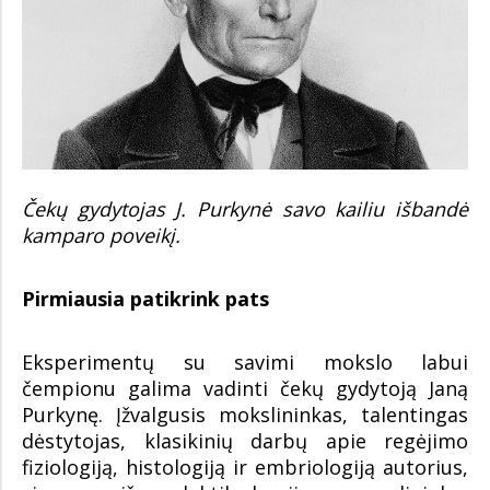
Čekų gydytojas J. Purkynė savo kailiu išbandė
kamparo poveikį.
Pirmiausia patikrink pats
Eksperimentų su savimi mokslo labui
čempionu galima vadinti čekų gydytoją Janą
Purkynę. Įžvalgusis mokslininkas, talentingas
dėstytojas, klasikinių darbų apie regėjimo
fiziologiją, histologiją ir embriologiją autorius,