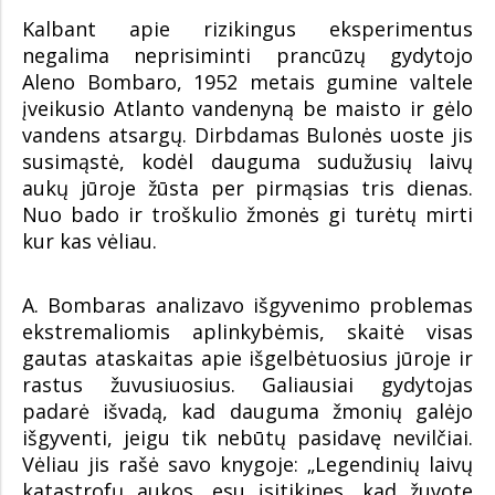
Kalbant apie rizikingus eksperimentus
negalima neprisiminti prancūzų gydytojo
Aleno Bombaro, 1952 metais gumine valtele
įveikusio Atlanto vandenyną be maisto ir gėlo
vandens atsargų. Dirbdamas Bulonės uoste jis
susimąstė, kodėl dauguma sudužusių laivų
aukų jūroje žūsta per pirmąsias tris dienas.
Nuo bado ir troškulio žmonės gi turėtų mirti
kur kas vėliau.
A. Bombaras analizavo išgyvenimo problemas
ekstremaliomis aplinkybėmis, skaitė visas
gautas ataskaitas apie išgelbėtuosius jūroje ir
rastus žuvusiuosius. Galiausiai gydytojas
padarė išvadą, kad dauguma žmonių galėjo
išgyventi, jeigu tik nebūtų pasidavę nevilčiai.
Vėliau jis rašė savo knygoje: „Legendinių laivų
katastrofų aukos, esu įsitikinęs, kad žuvote