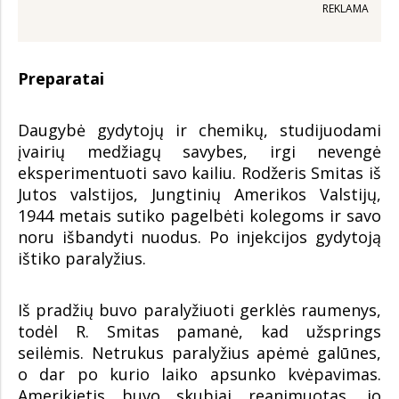
REKLAMA
Preparatai
Daugybė gydytojų ir chemikų, studijuodami
įvairių medžiagų savybes, irgi nevengė
eksperimentuoti savo kailiu. Rodžeris Smitas iš
Jutos valstijos, Jungtinių Amerikos Valstijų,
1944 metais sutiko pagelbėti kolegoms ir savo
noru išbandyti nuodus. Po injekcijos gydytoją
ištiko paralyžius.
Iš pradžių buvo paralyžiuoti gerklės raumenys,
todėl R. Smitas pamanė, kad užsprings
seilėmis. Netrukus paralyžius apėmė galūnes,
o dar po kurio laiko apsunko kvėpavimas.
Amerikietis buvo skubiai reanimuotas, jo