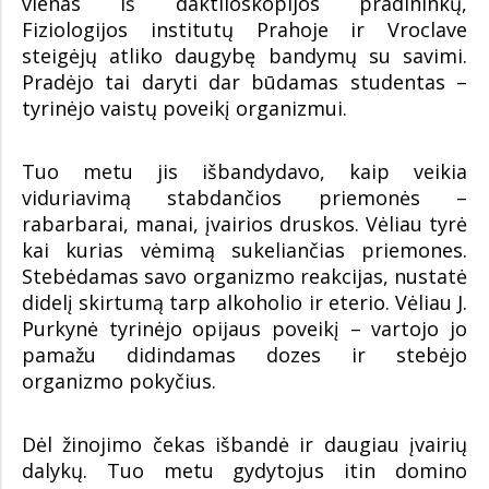
vienas iš daktiloskopijos pradininkų,
Fiziologijos institutų Prahoje ir Vroclave
steigėjų atliko daugybę bandymų su savimi.
Pradėjo tai daryti dar būdamas studentas –
tyrinėjo vaistų poveikį organizmui.
Tuo metu jis išbandydavo, kaip veikia
viduriavimą stabdančios priemonės –
rabarbarai, manai, įvairios druskos. Vėliau tyrė
kai kurias vėmimą sukeliančias priemones.
Stebėdamas savo organizmo reakcijas, nustatė
didelį skirtumą tarp alkoholio ir eterio. Vėliau J.
Purkynė tyrinėjo opijaus poveikį – vartojo jo
pamažu didindamas dozes ir stebėjo
organizmo pokyčius.
Dėl žinojimo čekas išbandė ir daugiau įvairių
dalykų. Tuo metu gydytojus itin domino