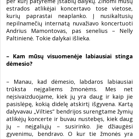
per kurį patyrėme įstabių dalykų. Žinomi mūsų
estrados atlikėjai koncertavo tose vietose,
kurių paprastai neaplanko. Į nusikaltusių
nepilnamečių internatą nuvažiavo koncertuoti
Andrius Mamontovas, pas senelius – Nelly
Paltinienė. Tokie dalykai išlieka.
– Kam mūsų visuomenėje labiausiai stinga
dėmesio?
– Manau, kad dėmesio, labdaros labiausiai
trūksta neįgaliems žmonėms. Mes net
neįsivaizduojame, kiek jų yra daug ir kaip jie
pasislėpę, kokią didelę atskirtį išgyvena. Kartą
dalyvavau „Vilties“ bendrijos surengtame žymių
atlikėjų koncerte ir buvau nustebęs, kiek daug
jų – neįgaliųjų – susirinko. Jie džiaugėsi
gyvenimu, bendravo. O kur tie žmonės yra