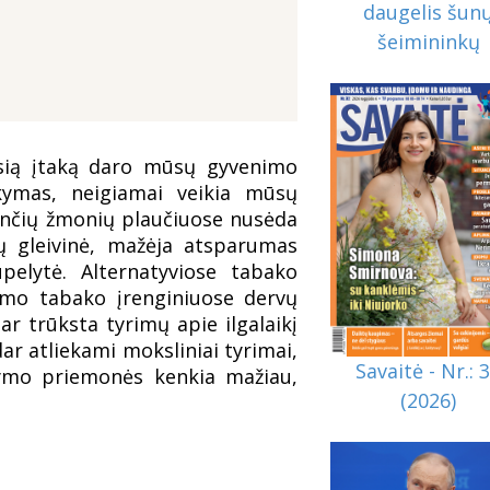
daugelis šun
šeimininkų
usią įtaką daro mūsų gyvenimo
ūkymas, neigiamai veikia mūsų
kančių žmonių plaučiuose nusėda
ų gleivinė, mažėja atsparumas
pelytė. Alternatyviose tabako
namo tabako įrenginiuose dervų
ar trūksta tyrimų apie ilgalaikį
ar atliekami moksliniai tyrimai,
Savaitė - Nr.: 
kymo priemonės kenkia mažiau,
(2026)