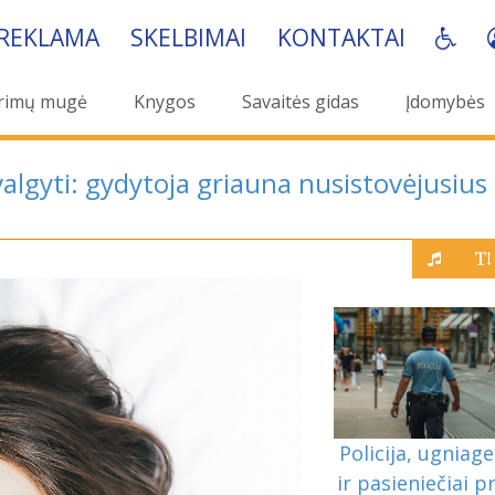
REKLAMA
SKELBIMAI
KONTAKTAI
rimų mugė
Knygos
Savaitės gidas
Įdomybės
valgyti: gydytoja griauna nusistovėjusius
Policija, ugniage
ir pasieniečiai p