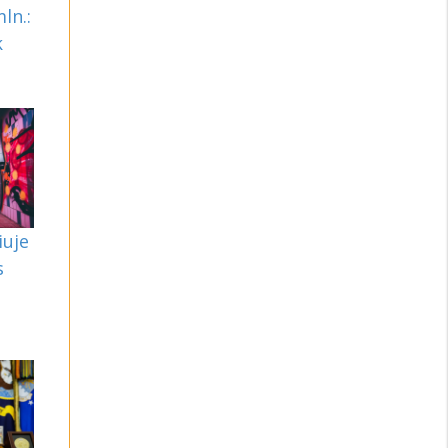
ln.:
k
iuje
s