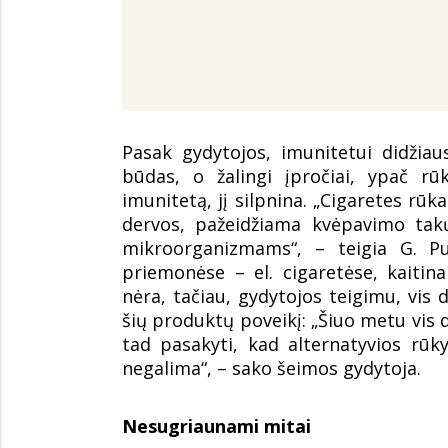
Pasak gydytojos, imunitetui didžia
būdas, o žalingi įpročiai, ypač r
imunitetą, jį silpnina. „Cigaretes rū
dervos, pažeidžiama kvėpavimo tak
mikroorganizmams“, – teigia G. Pu
priemonėse – el. cigaretėse, kaiti
nėra, tačiau, gydytojos teigimu, vis d
šių produktų poveikį: „Šiuo metu vis d
tad pasakyti, kad alternatyvios rū
negalima“, – sako šeimos gydytoja.
Nesugriaunami mitai