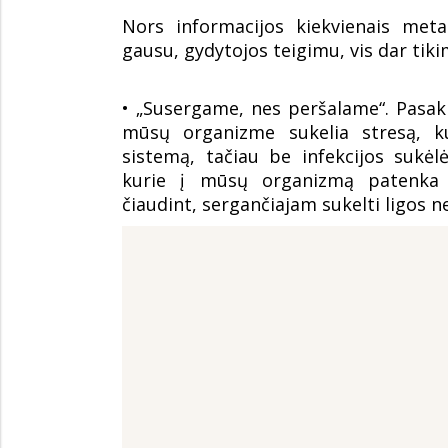
Nors informacijos kiekvienais meta
gausu, gydytojos teigimu, vis dar tikim
• „Susergame, nes peršalame“. Pasak
mūsų organizme sukelia stresą, ku
sistemą, tačiau be infekcijos sukėlėj
kurie į mūsų organizmą patenka o
čiaudint, sergančiajam sukelti ligos ne