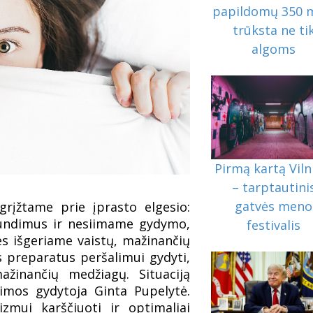
papildomų 350 m
trūksta ne ti
algoms
Pirmą kartą Viln
– tarptautini
gatvės meno
grįžtame prie įprasto elgesio:
kundimus ir nesiimame gydymo,
festivalis
es išgeriame vaistų, mažinančių
 preparatus peršalimui gydyti,
žinančių medžiagų. Situaciją
eimos gydytoja Ginta Pupelytė.
zmui karščiuoti ir optimaliai