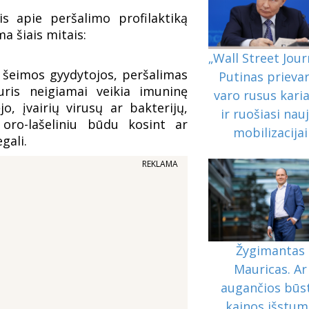
is apie peršalimo profilaktiką
a šiais mitais:
„Wall Street Jour
 šeimos gyydytojos, peršalimas
Putinas prieva
ris neigiamai veikia imuninę
varo rusus karia
o, įvairių virusų ar bakterijų,
ir ruošiasi nauj
ro-lašeliniu būdu kosint ar
mobilizacijai
gali.
REKLAMA
Žygimantas
Mauricas. Ar
augančios būs
kainos išstum