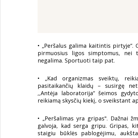
• „Peršalus galima kaitintis pirtyje“.
pirmuosius ligos simptomus, nei ti
negalima. Sportuoti taip pat.
• „Kad organizmas sveiktų, reikia
pasitaikančių klaidų – susirgę net
,,Antėja laboratorija“ šeimos gydyt
reikiamą skysčių kiekį, o sveikstant ap
• „Peršalimas yra gripas". Dažnai žm
galvoja, kad serga gripu. Gripas, ki
staigiu būklės pablogėjimu, aukšt