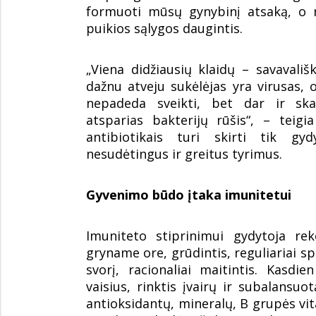
formuoti mūsų gynybinį atsaką, o
puikios sąlygos daugintis.
„Viena didžiausių klaidų – savavališ
dažnu atveju sukėlėjas yra virusas, o
nepadeda sveikti, bet dar ir skat
atsparias bakterijų rūšis“, – teig
antibiotikais turi skirti tik gyd
nesudėtingus ir greitus tyrimus.
Gyvenimo būdo įtaka imunitetui
Imuniteto stiprinimui gydytoja r
gryname ore, grūdintis, reguliariai s
svorį, racionaliai maitintis. Kasdie
vaisius, rinktis įvairų ir subalans
antioksidantų, mineralų, B grupės vit