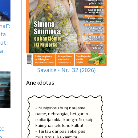
nal“:
rta
uti
ai
Savaitė - Nr.: 32 (2026)
Anekdotas
– Nusipirkau butą naujame
name, nebrangiai, bet garso
izoliacija tokia, kad girdžiu, kaip
kaimynas telefonu kalba!
to
– Tai tau dar pasisekė: pas
s
mus girdisi, ką kaimynui