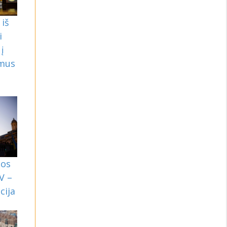
iš
i
į
mus
nos
V –
cija