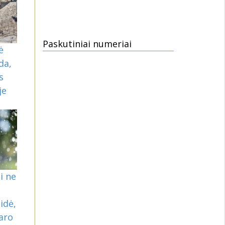
Paskutiniai numeriai
ė
da,
s
je
i ne
:
idė,
daro