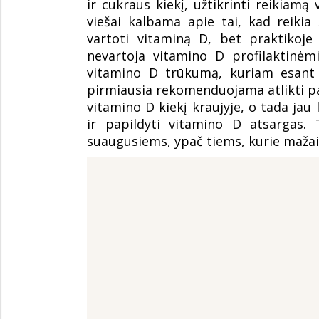
ir cukraus kiekį, užtikrinti reikiamą
viešai kalbama apie tai, kad reikia
vartoti vitaminą D, bet praktikoj
nevartoja vitamino D profilaktinėm
vitamino D trūkumą, kuriam esant 
pirmiausia rekomenduojama atlikti papr
vitamino D kiekį kraujyje, o tada jau
ir papildyti vitamino D atsargas. 
suaugusiems, ypač tiems, kurie mažai 