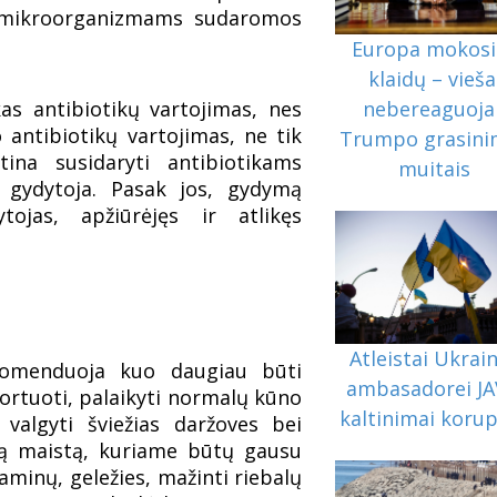
 mikroorganizmams sudaromos
Europa mokosi 
klaidų – vieša
kas antibiotikų vartojimas, nes
nebereaguoja 
 antibiotikų vartojimas, ne tik
Trumpo grasini
ina susidaryti antibiotikams
muitais
ia gydytoja. Pasak jos, gydymą
ytojas, apžiūrėjęs ir atlikęs
Atleistai Ukrai
ekomenduoja kuo daugiau būti
ambasadorei JA
portuoti, palaikyti normalų kūno
kaltinimai korup
n valgyti šviežias daržoves bei
uotą maistą, kuriame būtų gausu
aminų, geležies, mažinti riebalų