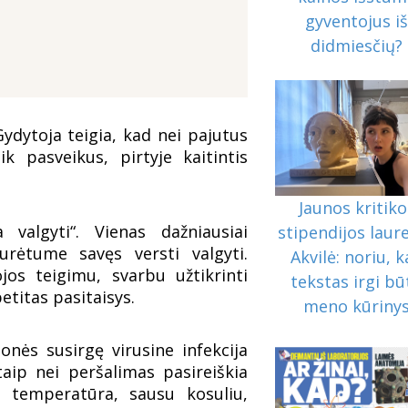
gyventojus i
didmiesčių?
 Gydytoja teigia, kad nei pajutus
k pasveikus, pirtyje kaitintis
Jaunos kritiko
 valgyti“. Vienas dažniausiai
stipendijos laur
urėtume savęs versti valgyti.
Akvilė: noriu, 
ojos teigimu, svarbu užtikrinti
tekstas irgi bū
etitas pasitaisys.
meno kūriny
onės susirgę virusine infekcija
taip nei peršalimas pasireiškia
a temperatūra, sausu kosuliu,