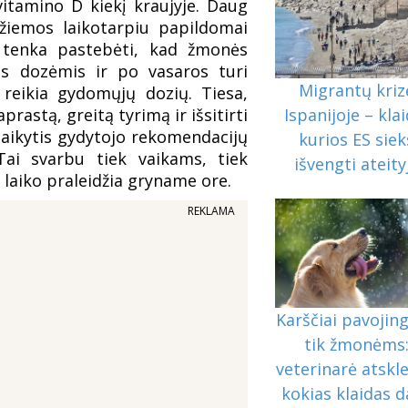
 vitamino D kiekį kraujyje. Daug
 žiemos laikotarpiu papildomai
e tenka pastebėti, kad žmonės
is dozėmis ir po vasaros turi
Migrantų kriz
reikia gydomųjų dozių. Tiesa,
astą, greitą tyrimą ir išsitirti
Ispanijoje – klai
 laikytis gydytojo rekomendacijų
kurios ES siek
Tai svarbu tiek vaikams, tiek
išvengti ateity
laiko praleidžia gryname ore.
REKLAMA
Karščiai pavojing
tik žmonėms
veterinarė atskle
kokias klaidas 