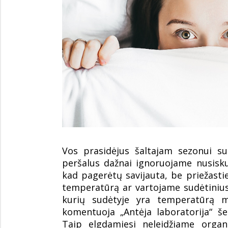
Vos prasidėjus šaltajam sezonui su
peršalus dažnai ignoruojame nusis
kad pagerėtų savijauta, be priežasti
temperatūrą ar vartojame sudėtinius
kurių sudėtyje yra temperatūrą ma
komentuoja „Antėja laboratorija“ š
Taip elgdamiesi neleidžiame organi