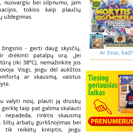
, nuovargiu bei silpnumu, jam
acijos, tokios kaip plaučių
sų uždegimas.
žingsnis - gerti daug skysčių,
Ar žinai, kad?
 ir drėkinti patalpų orą. „Jei
ūrą (iki 38°C), nemažinkite jos
voja. Visgi, jeigu dėl aukštos
komfortą ar skausmą, vaistus
ytė.
u valyti nosį, plauti ją druskų
 gerklę taip pat galima skalauti
ai nepadeda, rinktis skausmą
ą šiltų arbatų gurkšnojimas bei
s tik reikėtų kreiptis, jeigu