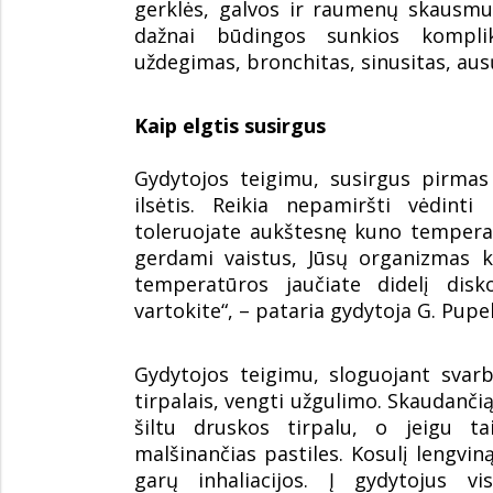
gerklės, galvos ir raumenų skausmu
dažnai būdingos sunkios komplik
uždegimas, bronchitas, sinusitas, au
Kaip elgtis susirgus
Gydytojos teigimu, susirgus pirmas 
ilsėtis. Reikia nepamiršti vėdinti
toleruojate aukštesnę kuno temperat
gerdami vaistus, Jūsų organizmas ko
temperatūros jaučiate didelį dis
vartokite“, – pataria gydytoja G. Pupel
Gydytojos teigimu, sloguojant svarb
tirpalais, vengti užgulimo. Skaudančią
šiltu druskos tirpalu, o jeigu t
malšinančias pastiles. Kosulį lengvin
garų inhaliacijos. Į gydytojus vi