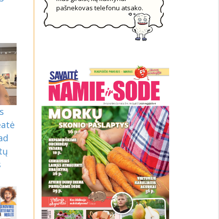
pašnekovas telefonu atsako.
š
s
eatė
kad
tų
s