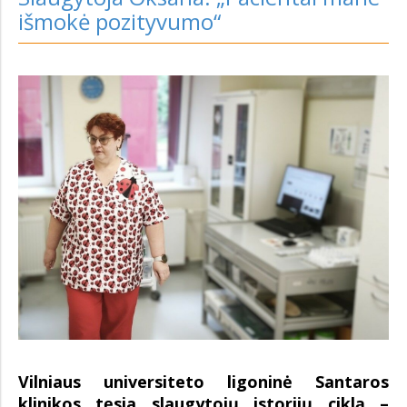
išmokė pozityvumo“
Vilniaus universiteto ligoninė Santaros
klinikos tęsia slaugytojų istorijų ciklą –