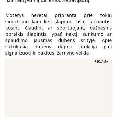
fizinį aktyvumą bei emocinę savijautą.
Moterys neretai pripranta prie tokių
simptomų kaip keli šlapimo lašai juokiantis,
kosint, čiaudint ar sportuojant, dažnesnis
poreikis šlapintis, ypač naktį, sunkumo ar
spaudimo jausmas dubens srityje. Apie
sutrikusią dubens dugno funkciją gali
signalizuoti ir pakitusi žarnyno veikla.
REKLAMA