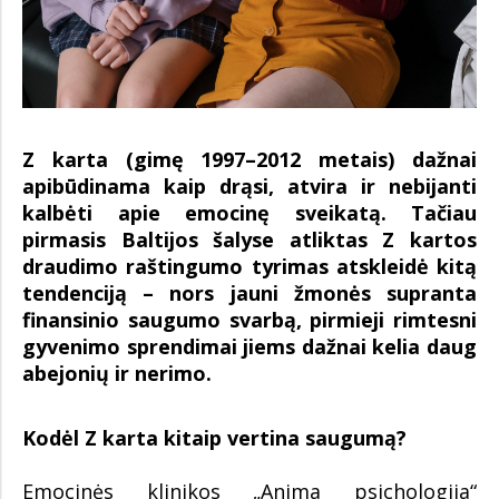
Z karta (gimę 1997–2012 metais) dažnai
apibūdinama kaip drąsi, atvira ir nebijanti
kalbėti apie emocinę sveikatą. Tačiau
pirmasis Baltijos šalyse atliktas Z kartos
draudimo raštingumo tyrimas atskleidė kitą
tendenciją – nors jauni žmonės supranta
finansinio saugumo svarbą, pirmieji rimtesni
gyvenimo sprendimai jiems dažnai kelia daug
abejonių ir nerimo.
Kodėl Z karta kitaip vertina saugumą?
Emocinės klinikos „Anima psichologija“