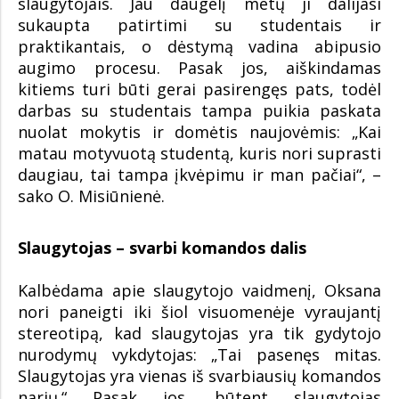
slaugytojais. Jau daugelį metų ji dalijasi
sukaupta patirtimi su studentais ir
praktikantais, o dėstymą vadina abipusio
augimo procesu. Pasak jos, aiškindamas
kitiems turi būti gerai pasirengęs pats, todėl
darbas su studentais tampa puikia paskata
nuolat mokytis ir domėtis naujovėmis: „Kai
matau motyvuotą studentą, kuris nori suprasti
daugiau, tai tampa įkvėpimu ir man pačiai“, –
sako O. Misiūnienė.
Slaugytojas – svarbi komandos dalis
Kalbėdama apie slaugytojo vaidmenį, Oksana
nori paneigti iki šiol visuomenėje vyraujantį
stereotipą, kad slaugytojas yra tik gydytojo
nurodymų vykdytojas: „Tai pasenęs mitas.
Slaugytojas yra vienas iš svarbiausių komandos
narių.“ Pasak jos, būtent slaugytojas