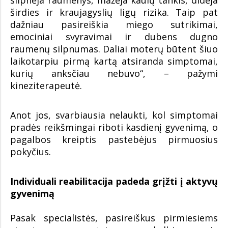
silpnėja raumenys, mažėja kaulų tankis, didėja
širdies ir kraujagyslių ligų rizika. Taip pat
dažniau pasireiškia miego sutrikimai,
emociniai svyravimai ir dubens dugno
raumenų silpnumas. Daliai moterų būtent šiuo
laikotarpiu pirmą kartą atsiranda simptomai,
kurių anksčiau nebuvo“, – pažymi
kineziterapeutė.
Anot jos, svarbiausia nelaukti, kol simptomai
pradės reikšmingai riboti kasdienį gyvenimą, o
pagalbos kreiptis pastebėjus pirmuosius
pokyčius.
Individuali reabilitacija padeda grįžti į aktyvų
gyvenimą
Pasak specialistės, pasireiškus pirmiesiems