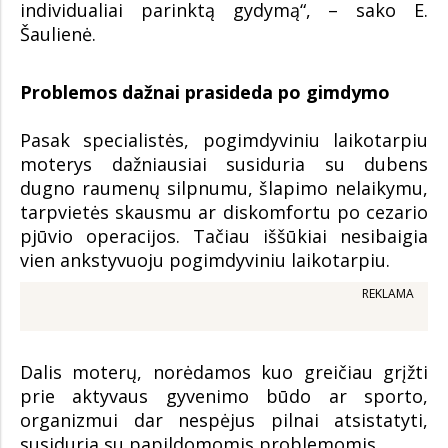
individualiai parinktą gydymą“, – sako E.
Šaulienė.
Problemos dažnai prasideda po gimdymo
Pasak specialistės, pogimdyviniu laikotarpiu
moterys dažniausiai susiduria su dubens
dugno raumenų silpnumu, šlapimo nelaikymu,
tarpvietės skausmu ar diskomfortu po cezario
pjūvio operacijos. Tačiau iššūkiai nesibaigia
vien ankstyvuoju pogimdyviniu laikotarpiu.
REKLAMA
Dalis moterų, norėdamos kuo greičiau grįžti
prie aktyvaus gyvenimo būdo ar sporto,
organizmui dar nespėjus pilnai atsistatyti,
susiduria su papildomomis problemomis.