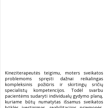
Kineziterapeutės teigimu, moters sveikatos
problemoms spręsti dažnai reikalingas
kompleksinis požiūris ir skirtingų sričių
specialistų kompetencijos. Todėl svarbu
pacientėms sudaryti individualų gydymo planą,
kuriame būtų numatytas išsamus sveikatos
būklės įvertinimas, reabilitacijos priemonės,