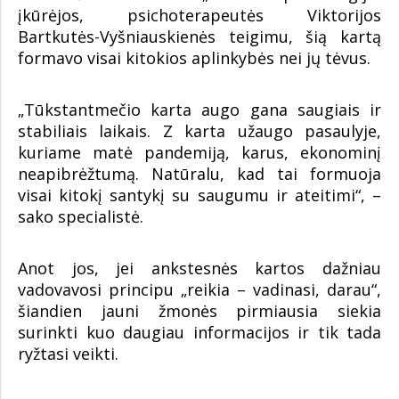
įkūrėjos, psichoterapeutės Viktorijos
Bartkutės-Vyšniauskienės teigimu, šią kartą
formavo visai kitokios aplinkybės nei jų tėvus.
„Tūkstantmečio karta augo gana saugiais ir
stabiliais laikais. Z karta užaugo pasaulyje,
kuriame matė pandemiją, karus, ekonominį
neapibrėžtumą. Natūralu, kad tai formuoja
visai kitokį santykį su saugumu ir ateitimi“, –
sako specialistė.
Anot jos, jei ankstesnės kartos dažniau
vadovavosi principu „reikia – vadinasi, darau“,
šiandien jauni žmonės pirmiausia siekia
surinkti kuo daugiau informacijos ir tik tada
ryžtasi veikti.