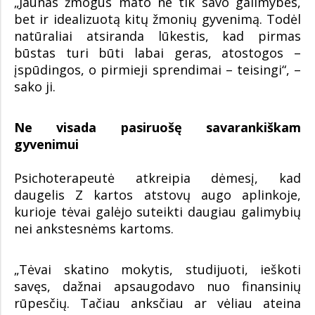
„Jaunas žmogus mato ne tik savo galimybes,
bet ir idealizuotą kitų žmonių gyvenimą. Todėl
natūraliai atsiranda lūkestis, kad pirmas
būstas turi būti labai geras, atostogos –
įspūdingos, o pirmieji sprendimai – teisingi“, –
sako ji.
Ne visada pasiruošę savarankiškam
gyvenimui
Psichoterapeutė atkreipia dėmesį, kad
daugelis Z kartos atstovų augo aplinkoje,
kurioje tėvai galėjo suteikti daugiau galimybių
nei ankstesnėms kartoms.
„Tėvai skatino mokytis, studijuoti, ieškoti
savęs, dažnai apsaugodavo nuo finansinių
rūpesčių. Tačiau anksčiau ar vėliau ateina