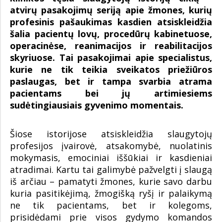
atvirų pasakojimų seriją apie žmones, kurių
profesinis pašaukimas kasdien atsiskleidžia
šalia pacientų lovų, procedūrų kabinetuose,
operacinėse, reanimacijos ir reabilitacijos
skyriuose. Tai pasakojimai apie specialistus,
kurie ne tik teikia sveikatos priežiūros
paslaugas, bet ir tampa svarbia atrama
pacientams bei jų artimiesiems
sudėtingiausiais gyvenimo momentais.
Šiose istorijose atsiskleidžia slaugytojų
profesijos įvairovė, atsakomybė, nuolatinis
mokymasis, emociniai iššūkiai ir kasdieniai
atradimai. Kartu tai galimybė pažvelgti į slaugą
iš arčiau – pamatyti žmones, kurie savo darbu
kuria pasitikėjimą, žmogišką ryšį ir palaikymą
ne tik pacientams, bet ir kolegoms,
prisidėdami prie visos gydymo komandos