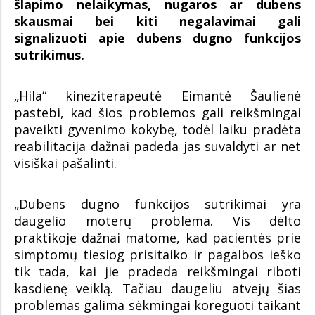
šlapimo nelaikymas, nugaros ar dubens
skausmai bei kiti negalavimai gali
signalizuoti apie dubens dugno funkcijos
sutrikimus.
„Hila“ kineziterapeutė Eimantė Šaulienė
pastebi, kad šios problemos gali reikšmingai
paveikti gyvenimo kokybę, todėl laiku pradėta
reabilitacija dažnai padeda jas suvaldyti ar net
visiškai pašalinti.
„Dubens dugno funkcijos sutrikimai yra
daugelio moterų problema. Vis dėlto
praktikoje dažnai matome, kad pacientės prie
simptomų tiesiog prisitaiko ir pagalbos ieško
tik tada, kai jie pradeda reikšmingai riboti
kasdienę veiklą. Tačiau daugeliu atvejų šias
problemas galima sėkmingai koreguoti taikant