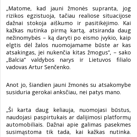
„Matome, kad jauni žmonės supranta, jog
rizikos egzistuoja, tačiau realiose situacijose
dažnai stokoja aiškumo ir pasitikėjimo. Kai
kažkas nutinka pirmą kartą, atsiranda daug
nežinomybės – ką daryti po eismo įvykio, kaip
elgtis dėl žalos nuomojamame būste ar kas
atsakingas, jei nukenčia kitas žmogus“, – sako
„Balcia“ valdybos narys ir Lietuvos filialo
vadovas Artur Senčenko.
Anot jo, šiandien jauni žmonės su atsakomybe
susiduria gerokai anksčiau, nei patys mano.
„Ši karta daug keliauja, nuomojasi būstus,
naudojasi paspirtukais ar dalijimosi platformų
automobiliais. Dažnai apie galimas pasekmes
susimąstoma tik tada, kai kažkas nutinka.