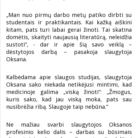
„Man nuo pirmų darbo metų patiko dirbti su
studentais ir praktikantais. Kai kažką aiškini
kitam, pats turi labai gerai žinoti. Tai skatina
domėtis, skaityti naujausią literatūrą, neleidžia
sustoti“, - dar ir apie šią savo veiklą –
dėstytojos darbą – pasakoja slaugytoja
Oksana.
Kalbėdama apie slaugos studijas, slaugytoja
Oksana sako niekada netikėjusi mintimi, kad
medicinoje galima „viską žinoti“: „Žmogus,
kuris sako, kad jau viską moka, pats sau
nusibrėžia ribą. Slaugoje taip nebūna.“
Ne mažiau svarbi slaugytojos Oksanos
profesinio kelio dalis – darbas su būsimais