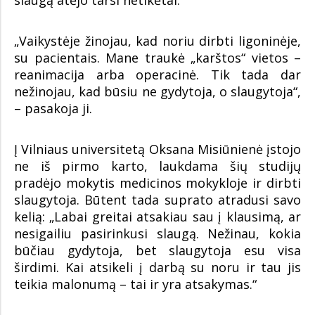
slaugą atėjo tarsi netikėtai.
„Vaikystėje žinojau, kad noriu dirbti ligoninėje,
su pacientais. Mane traukė „karštos“ vietos –
reanimacija arba operacinė. Tik tada dar
nežinojau, kad būsiu ne gydytoja, o slaugytoja“,
– pasakoja ji.
Į Vilniaus universitetą Oksana Misiūnienė įstojo
ne iš pirmo karto, laukdama šių studijų
pradėjo mokytis medicinos mokykloje ir dirbti
slaugytoja. Būtent tada suprato atradusi savo
kelią: „Labai greitai atsakiau sau į klausimą, ar
nesigailiu pasirinkusi slaugą. Nežinau, kokia
būčiau gydytoja, bet slaugytoja esu visa
širdimi. Kai atsikeli į darbą su noru ir tau jis
teikia malonumą – tai ir yra atsakymas.“