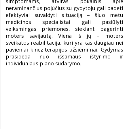
simptomams, atviras pokalbis apie
neraminančius pojūčius su gydytoju gali padėti
efektyviai suvaldyti situaciją – šiuo metu
medicinos specialistai gali pasiūlyti
veiksmingas priemones, siekiant pagerinti
moters savijautą. Viena iš jų – moters
sveikatos reabilitacija, kuri yra kas daugiau nei
pavieniai kineziterapijos užsiėmimai. Gydymas
prasideda nuo išsamaus ištyrimo ir
individualaus plano sudarymo.