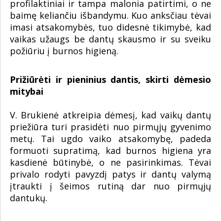
profilaktiniai ir tampa malonia patirtimi, o ne
baimę keliančiu išbandymu. Kuo anksčiau tėvai
imasi atsakomybės, tuo didesnė tikimybė, kad
vaikas užaugs be dantų skausmo ir su sveiku
požiūriu į burnos higieną.
Prižiūrėti ir pieninius dantis, skirti dėmesio
mitybai
V. Brukienė atkreipia dėmesį, kad vaikų dantų
priežiūra turi prasidėti nuo pirmųjų gyvenimo
metų. Tai ugdo vaiko atsakomybę, padeda
formuoti supratimą, kad burnos higiena yra
kasdienė būtinybė, o ne pasirinkimas. Tėvai
privalo rodyti pavyzdį patys ir dantų valymą
įtraukti į šeimos rutiną dar nuo pirmųjų
dantukų.