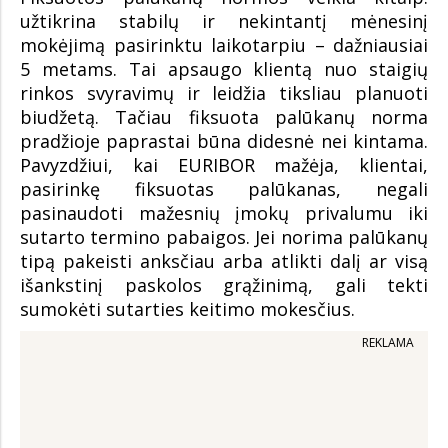
užtikrina stabilų ir nekintantį mėnesinį
mokėjimą pasirinktu laikotarpiu – dažniausiai
5 metams. Tai apsaugo klientą nuo staigių
rinkos svyravimų ir leidžia tiksliau planuoti
biudžetą. Tačiau fiksuota palūkanų norma
pradžioje paprastai būna didesnė nei kintama.
Pavyzdžiui, kai EURIBOR mažėja, klientai,
pasirinkę fiksuotas palūkanas, negali
pasinaudoti mažesnių įmokų privalumu iki
sutarto termino pabaigos. Jei norima palūkanų
tipą pakeisti anksčiau arba atlikti dalį ar visą
išankstinį paskolos grąžinimą, gali tekti
sumokėti sutarties keitimo mokesčius.
REKLAMA