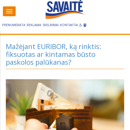
Visos
Visos
kategorijos
kategorijos
PRENUMERATA
REKLAMA
SKELBIMAI
KONTAKTAI
Mažėjant EURIBOR, ką rinktis:
fiksuotas ar kintamas būsto
paskolos palūkanas?