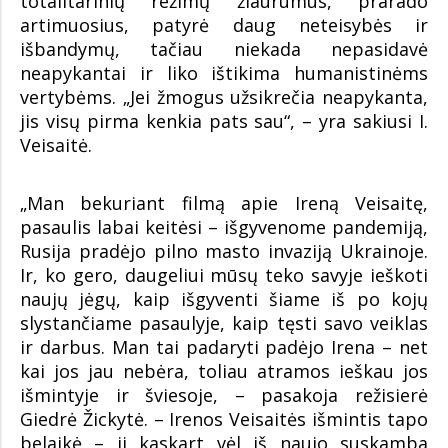
totalitarinių režimų žiaurumus, prarado
artimuosius, patyrė daug neteisybės ir
išbandymų, tačiau niekada nepasidavė
neapykantai ir liko ištikima humanistinėms
vertybėms. „Jei žmogus užsikrečia neapykanta,
jis visų pirma kenkia pats sau“, – yra sakiusi I.
Veisaitė.
„Man bekuriant filmą apie Ireną Veisaitę,
pasaulis labai keitėsi – išgyvenome pandemiją,
Rusija pradėjo pilno masto invaziją Ukrainoje.
Ir, ko gero, daugeliui mūsų teko savyje ieškoti
naujų jėgų, kaip išgyventi šiame iš po kojų
slystančiame pasaulyje, kaip tęsti savo veiklas
ir darbus. Man tai padaryti padėjo Irena – net
kai jos jau nebėra, toliau atramos ieškau jos
išmintyje ir šviesoje, – pasakoja režisierė
Giedrė Žickytė. – Irenos Veisaitės išmintis tapo
belaikė – ji kaskart vėl iš naujo suskamba