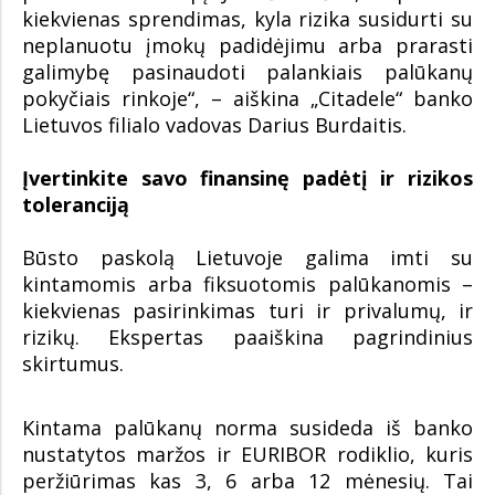
kiekvienas sprendimas, kyla rizika susidurti su
neplanuotu įmokų padidėjimu arba prarasti
galimybę pasinaudoti palankiais palūkanų
pokyčiais rinkoje“, – aiškina „Citadele“ banko
Lietuvos filialo vadovas Darius Burdaitis.
Įvertinkite savo finansinę padėtį ir rizikos
toleranciją
Būsto paskolą Lietuvoje galima imti su
kintamomis arba fiksuotomis palūkanomis –
kiekvienas pasirinkimas turi ir privalumų, ir
rizikų. Ekspertas paaiškina pagrindinius
skirtumus.
Kintama palūkanų norma susideda iš banko
nustatytos maržos ir EURIBOR rodiklio, kuris
peržiūrimas kas 3, 6 arba 12 mėnesių. Tai