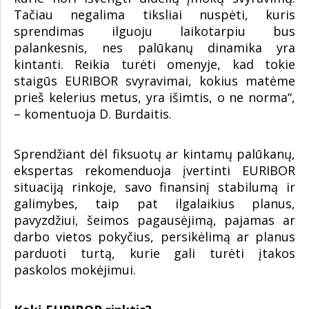
Tačiau negalima tiksliai nuspėti, kuris
sprendimas ilguoju laikotarpiu bus
palankesnis, nes palūkanų dinamika yra
kintanti. Reikia turėti omenyje, kad tokie
staigūs EURIBOR svyravimai, kokius matėme
prieš kelerius metus, yra išimtis, o ne norma“,
– komentuoja D. Burdaitis.
Sprendžiant dėl fiksuotų ar kintamų palūkanų,
ekspertas rekomenduoja įvertinti EURIBOR
situaciją rinkoje, savo finansinį stabilumą ir
galimybes, taip pat ilgalaikius planus,
pavyzdžiui, šeimos pagausėjimą, pajamas ar
darbo vietos pokyčius, persikėlimą ar planus
parduoti turtą, kurie gali turėti įtakos
paskolos mokėjimui.