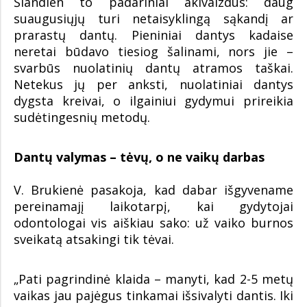
Šiandien to padariniai akivaizdūs: daug
suaugusiųjų turi netaisyklingą sąkandį ar
prarastų dantų. Pieniniai dantys kadaise
neretai būdavo tiesiog šalinami, nors jie –
svarbūs nuolatinių dantų atramos taškai.
Netekus jų per anksti, nuolatiniai dantys
dygsta kreivai, o ilgainiui gydymui prireikia
sudėtingesnių metodų.
Dantų valymas – tėvų, o ne vaikų darbas
V. Brukienė pasakoja, kad dabar išgyvename
pereinamajį laikotarpį, kai gydytojai
odontologai vis aiškiau sako: už vaiko burnos
sveikatą atsakingi tik tėvai.
„Pati pagrindinė klaida – manyti, kad 2-5 metų
vaikas jau pajėgus tinkamai išsivalyti dantis. Iki