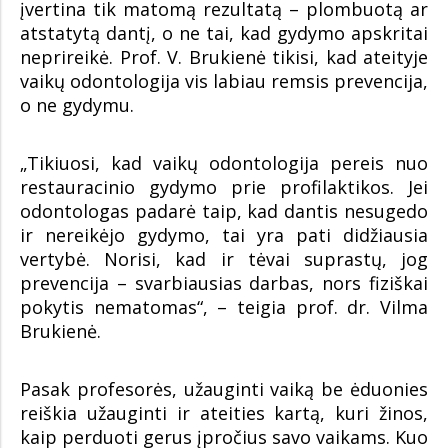
įvertina tik matomą rezultatą – plombuotą ar
atstatytą dantį, o ne tai, kad gydymo apskritai
neprireikė. Prof. V. Brukienė tikisi, kad ateityje
vaikų odontologija vis labiau remsis prevencija,
o ne gydymu.
„Tikiuosi, kad vaikų odontologija pereis nuo
restauracinio gydymo prie profilaktikos. Jei
odontologas padarė taip, kad dantis nesugedo
ir nereikėjo gydymo, tai yra pati didžiausia
vertybė. Norisi, kad ir tėvai suprastų, jog
prevencija – svarbiausias darbas, nors fiziškai
pokytis nematomas“, – teigia prof. dr. Vilma
Brukienė.
Pasak profesorės, užauginti vaiką be ėduonies
reiškia užauginti ir ateities kartą, kuri žinos,
kaip perduoti gerus įpročius savo vaikams. Kuo