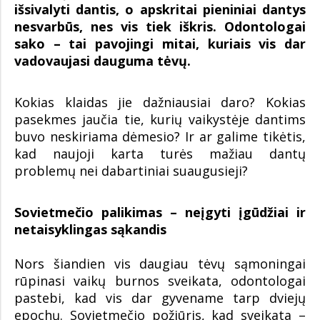
išsivalyti dantis, o apskritai pieniniai dantys
nesvarbūs, nes vis tiek iškris. Odontologai
sako – tai pavojingi mitai, kuriais vis dar
vadovaujasi dauguma tėvų.
Kokias klaidas jie dažniausiai daro? Kokias
pasekmes jaučia tie, kurių vaikystėje dantims
buvo neskiriama dėmesio? Ir ar galime tikėtis,
kad naujoji karta turės mažiau dantų
problemų nei dabartiniai suaugusieji?
Sovietmečio palikimas – neįgyti įgūdžiai ir
netaisyklingas sąkandis
Nors šiandien vis daugiau tėvų sąmoningai
rūpinasi vaikų burnos sveikata, odontologai
pastebi, kad vis dar gyvename tarp dviejų
epochų. Sovietmečio požiūris, kad sveikata –