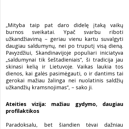
„Mityba taip pat daro didelę įtaką vaikų
burnos sveikatai. Ypač svarbu riboti
užkandžiavimą – geriau vienu kartu suvalgyti
daugiau saldumynų, nei po truputį visą dieną.
Pavyzdžiui, Skandinavijoje populiari iniciatyva
„saldumynai tik šeštadieniais“, ši tradicija jau
skinasi kelią ir Lietuvoje. Vaikas laukia tos
dienos, kai galės pasimėgauti, o ir dantims tai
gerokai mažiau žalinga nei nuolatinis saldžių
užkandžių kramsnojimas“, – sako ji.
Ateities vizija: mažiau gydymo, daugiau
profilaktikos
Paradoksalu, bet šiandien tėvai dažniau