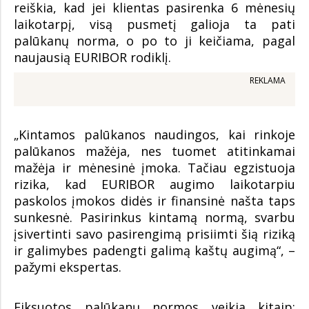
reiškia, kad jei klientas pasirenka 6 mėnesių
laikotarpį, visą pusmetį galioja ta pati
palūkanų norma, o po to ji keičiama, pagal
naujausią EURIBOR rodiklį.
REKLAMA
„Kintamos palūkanos naudingos, kai rinkoje
palūkanos mažėja, nes tuomet atitinkamai
mažėja ir mėnesinė įmoka. Tačiau egzistuoja
rizika, kad EURIBOR augimo laikotarpiu
paskolos įmokos didės ir finansinė našta taps
sunkesnė. Pasirinkus kintamą normą, svarbu
įsivertinti savo pasirengimą prisiimti šią riziką
ir galimybes padengti galimą kaštų augimą“, –
pažymi ekspertas.
Fiksuotos palūkanų normos veikia kitaip: