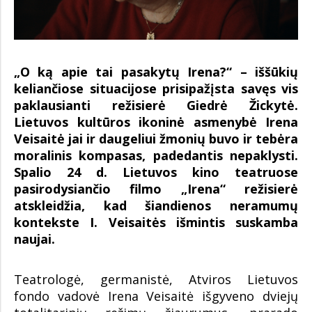
„O ką apie tai pasakytų Irena?“ – iššūkių
keliančiose situacijose prisipažįsta savęs vis
paklausianti režisierė Giedrė Žickytė.
Lietuvos kultūros ikoninė asmenybė Irena
Veisaitė jai ir daugeliui žmonių buvo ir tebėra
moralinis kompasas, padedantis nepaklysti.
Spalio 24 d. Lietuvos kino teatruose
pasirodysiančio filmo „Irena“ režisierė
atskleidžia, kad šiandienos neramumų
kontekste I. Veisaitės išmintis suskamba
naujai.
Teatrologė, germanistė, Atviros Lietuvos
fondo vadovė Irena Veisaitė išgyveno dviejų