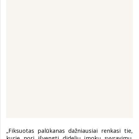
„Fiksuotas palūkanas dažniausiai renkasi tie,
kurie nori išvengti didelių įmokų svyravimų.