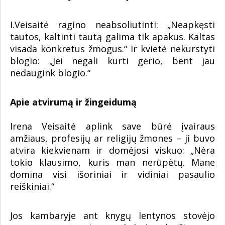
I.Veisaitė ragino neabsoliutinti: „Neapkęsti
tautos, kaltinti tautą galima tik apakus. Kaltas
visada konkretus žmogus.“ Ir kvietė nekurstyti
blogio: „Jei negali kurti gėrio, bent jau
nedaugink blogio.“
Apie atvirumą ir žingeidumą
Irena Veisaitė aplink save būrė įvairaus
amžiaus, profesijų ar religijų žmones – ji buvo
atvira kiekvienam ir domėjosi viskuo: „Nėra
tokio klausimo, kuris man nerūpėtų. Mane
domina visi išoriniai ir vidiniai pasaulio
reiškiniai.“
Jos kambaryje ant knygų lentynos stovėjo