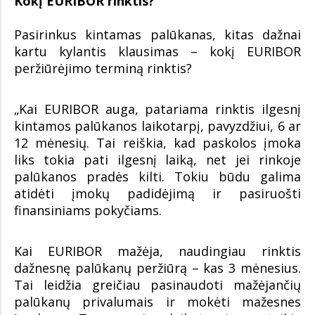
Kokį EURIBOR rinktis?
Pasirinkus kintamas palūkanas, kitas dažnai
kartu kylantis klausimas – kokį EURIBOR
peržiūrėjimo terminą rinktis?
„Kai EURIBOR auga, patariama rinktis ilgesnį
kintamos palūkanos laikotarpį, pavyzdžiui, 6 ar
12 mėnesių. Tai reiškia, kad paskolos įmoka
liks tokia pati ilgesnį laiką, net jei rinkoje
palūkanos pradės kilti. Tokiu būdu galima
atidėti įmokų padidėjimą ir pasiruošti
finansiniams pokyčiams.
Kai EURIBOR mažėja, naudingiau rinktis
dažnesnę palūkanų peržiūrą – kas 3 mėnesius.
Tai leidžia greičiau pasinaudoti mažėjančių
palūkanų privalumais ir mokėti mažesnes