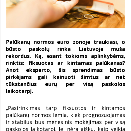
Palūkanų normos euro zonoje traukiasi, o
būsto paskolų rinka Lietuvoje muša
rekordus. Ką, esant tokioms aplinkybėms,
rinktis: fiksuotas ar kintamas palūkanas?
Anot eksperto, šis sprendimas būsto
pirkėjams gali kainuoti šimtus ar net
tūkstančius eurų per visą paskolos
laikotarpį.
„Pasirinkimas tarp fiksuotos ir kintamos
palūkanų normos lemia, kiek prognozuojamas
ir stabilus bus mėnesinis mokėjimas per visą
paskolos laikotarpį. Jei nėra aišku, kaip veikia