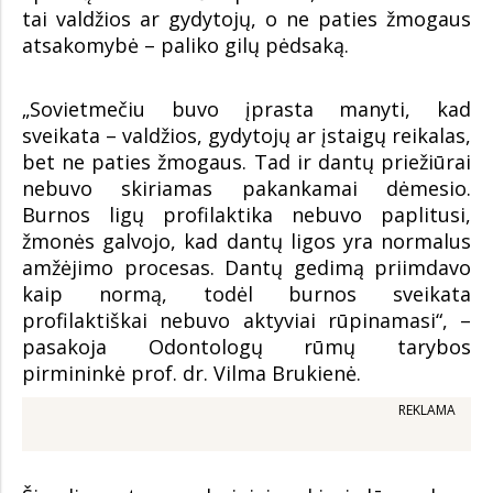
tai valdžios ar gydytojų, o ne paties žmogaus
atsakomybė – paliko gilų pėdsaką.
„Sovietmečiu buvo įprasta manyti, kad
sveikata – valdžios, gydytojų ar įstaigų reikalas,
bet ne paties žmogaus. Tad ir dantų priežiūrai
nebuvo skiriamas pakankamai dėmesio.
Burnos ligų profilaktika nebuvo paplitusi,
žmonės galvojo, kad dantų ligos yra normalus
amžėjimo procesas. Dantų gedimą priimdavo
kaip normą, todėl burnos sveikata
profilaktiškai nebuvo aktyviai rūpinamasi“, –
pasakoja Odontologų rūmų tarybos
pirmininkė prof. dr. Vilma Brukienė.
REKLAMA