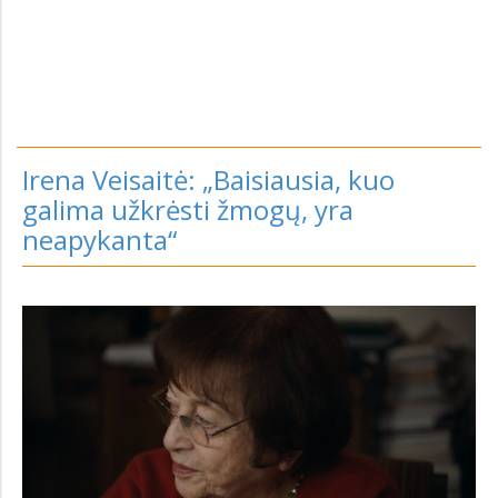
Irena Veisaitė: „Baisiausia, kuo
galima užkrėsti žmogų, yra
neapykanta“