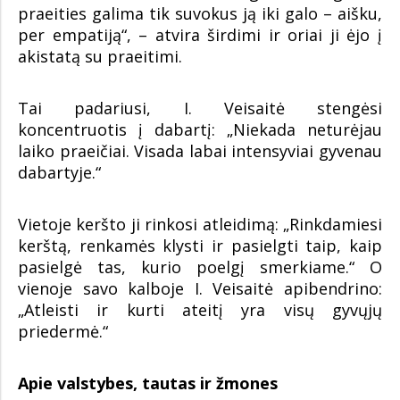
praeities galima tik suvokus ją iki galo – aišku,
per empatiją“, – atvira širdimi ir oriai ji ėjo į
akistatą su praeitimi.
Tai padariusi, I. Veisaitė stengėsi
koncentruotis į dabartį: „Niekada neturėjau
laiko praeičiai. Visada labai intensyviai gyvenau
dabartyje.“
Vietoje keršto ji rinkosi atleidimą: „Rinkdamiesi
kerštą, renkamės klysti ir pasielgti taip, kaip
pasielgė tas, kurio poelgį smerkiame.“ O
vienoje savo kalboje I. Veisaitė apibendrino:
„Atleisti ir kurti ateitį yra visų gyvųjų
priedermė.“
Apie valstybes, tautas ir žmones