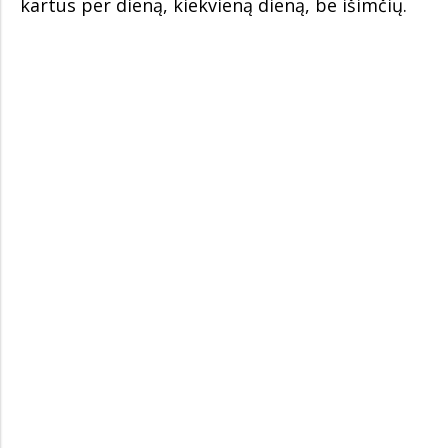
kartus per dieną, kiekvieną dieną, be išimčių.