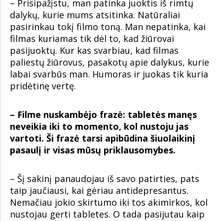
– Prisipažįstu, man patinka juoktis iš rimtų
dalykų, kurie mums atsitinka. Natūraliai
pasirinkau tokį filmo toną. Man nepatinka, kai
filmas kuriamas tik dėl to, kad žiūrovai
pasijuoktų. Kur kas svarbiau, kad filmas
paliestų žiūrovus, pasakotų apie dalykus, kurie
labai svarbūs man. Humoras ir juokas tik kuria
pridėtinę vertę.
– Filme nuskambėjo frazė: tabletės manęs
neveikia iki to momento, kol nustoju jas
vartoti. Ši frazė tarsi apibūdina šiuolaikinį
pasaulį ir visas mūsų priklausomybes.
– Šį sakinį panaudojau iš savo patirties, pats
taip jaučiausi, kai gėriau antidepresantus.
Nemačiau jokio skirtumo iki tos akimirkos, kol
nustojau gerti tabletes. O tada pasijutau kaip