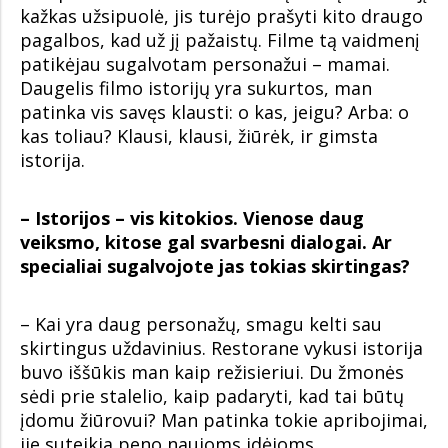
kažkas užsipuolė, jis turėjo prašyti kito draugo
pagalbos, kad už jį pažaistų. Filme tą vaidmenį
patikėjau sugalvotam personažui – mamai.
Daugelis filmo istorijų yra sukurtos, man
patinka vis savęs klausti: o kas, jeigu? Arba: o
kas toliau? Klausi, klausi, žiūrėk, ir gimsta
istorija.
– Istorijos – vis kitokios. Vienose daug
veiksmo, kitose gal svarbesni dialogai. Ar
specialiai sugalvojote jas tokias skirtingas?
– Kai yra daug personažų, smagu kelti sau
skirtingus uždavinius. Restorane vykusi istorija
buvo iššūkis man kaip režisieriui. Du žmonės
sėdi prie stalelio, kaip padaryti, kad tai būtų
įdomu žiūrovui? Man patinka tokie apribojimai,
jie suteikia peno naujoms idėjoms.