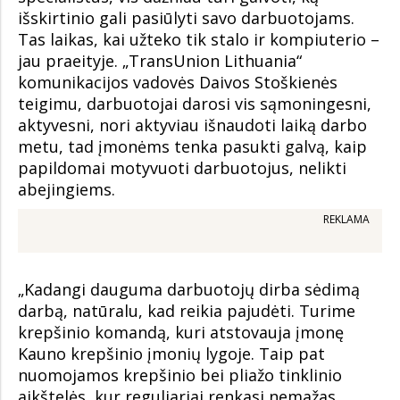
išskirtinio gali pasiūlyti savo darbuotojams.
Tas laikas, kai užteko tik stalo ir kompiuterio –
jau praeityje. „TransUnion Lithuania“
komunikacijos vadovės Daivos Stoškienės
teigimu, darbuotojai darosi vis sąmoningesni,
aktyvesni, nori aktyviau išnaudoti laiką darbo
metu, tad įmonėms tenka pasukti galvą, kaip
papildomai motyvuoti darbuotojus, nelikti
abejingiems.
REKLAMA
„Kadangi dauguma darbuotojų dirba sėdimą
darbą, natūralu, kad reikia pajudėti. Turime
krepšinio komandą, kuri atstovauja įmonę
Kauno krepšinio įmonių lygoje. Taip pat
nuomojamos krepšinio bei pliažo tinklinio
aikštelės, kur reguliariai renkasi nemažas