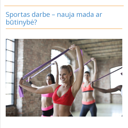
Sportas darbe – nauja mada ar
būtinybė?