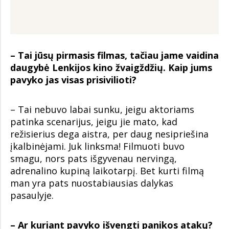
– Tai jūsų pirmasis filmas, tačiau jame vaidina
daugybė Lenkijos kino žvaigždžių. Kaip jums
pavyko jas visas prisivilioti?
– Tai nebuvo labai sunku, jeigu aktoriams
patinka scenarijus, jeigu jie mato, kad
režisierius dega aistra, per daug nesipriešina
įkalbinėjami. Juk linksma! Filmuoti buvo
smagu, nors pats išgyvenau nervingą,
adrenalino kupiną laikotarpį. Bet kurti filmą
man yra pats nuostabiausias dalykas
pasaulyje.
– Ar kuriant pavyko išvengti panikos atakų?