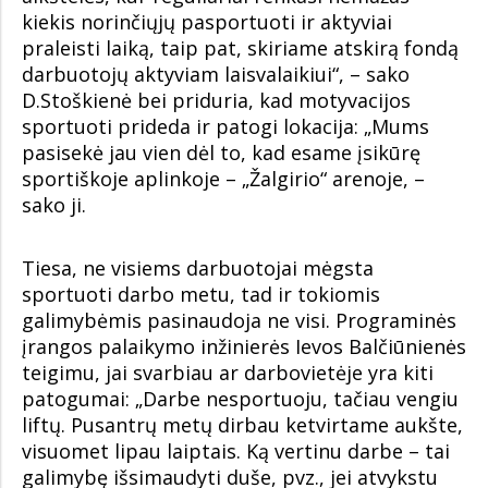
kiekis norinčiųjų pasportuoti ir aktyviai
praleisti laiką, taip pat, skiriame atskirą fondą
darbuotojų aktyviam laisvalaikiui“, – sako
D.Stoškienė bei priduria, kad motyvacijos
sportuoti prideda ir patogi lokacija: „Mums
pasisekė jau vien dėl to, kad esame įsikūrę
sportiškoje aplinkoje – „Žalgirio“ arenoje, –
sako ji.
Tiesa, ne visiems darbuotojai mėgsta
sportuoti darbo metu, tad ir tokiomis
galimybėmis pasinaudoja ne visi. Programinės
įrangos palaikymo inžinierės Ievos Balčiūnienės
teigimu, jai svarbiau ar darbovietėje yra kiti
patogumai: „Darbe nesportuoju, tačiau vengiu
liftų. Pusantrų metų dirbau ketvirtame aukšte,
visuomet lipau laiptais. Ką vertinu darbe – tai
galimybę išsimaudyti duše, pvz., jei atvykstu