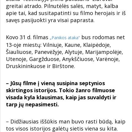
greitai atrado. Pilnutėlės salės, matyt, kalba
apie tai, kad susitapatinti su filmo herojais ir iš
savęs pasijuokti yra visai paprasta.
Kovo 31 d. filmas
bus rodomas net
„Panikos ataka“
13-oje miestų: Vilniuje, Kaune, Klaipėdoje,
Šiauliuose, Panevėžyje, Alytuje, Marijampolėje,
Utenoje, Gargžduose, Anykščiuose, Varėnoje,
Druskininkuose ir Birštone.
– Jūsų filme į vieną susipina septynios
skirtingos istorijos. Tokio žanro filmuose
visada kyla klausimas, kaip jas suvaldyti ir
tarp jų nepasimesti.
– Didžiausias iššūkis man buvo rasti būdą, kaip
tos visos istorijos galėtų sietis viena su kita.