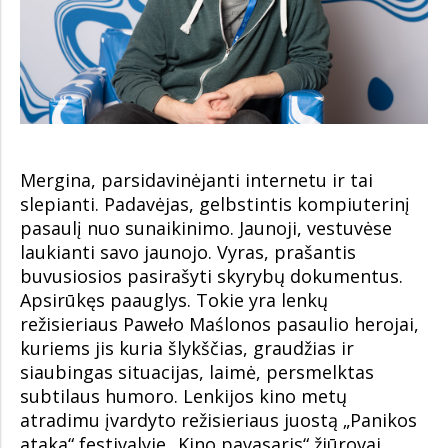
Mergina, parsidavinėjanti internetu ir tai
slepianti. Padavėjas, gelbstintis kompiuterinį
pasaulį nuo sunaikinimo. Jaunoji, vestuvėse
laukianti savo jaunojo. Vyras, prašantis
buvusiosios pasirašyti skyrybų dokumentus.
Apsirūkęs paauglys. Tokie yra lenkų
režisieriaus Paweło Maślonos pasaulio herojai,
kuriems jis kuria šlykščias, graudžias ir
siaubingas situacijas, laimė, persmelktas
subtilaus humoro. Lenkijos kino metų
atradimu įvardyto režisieriaus juostą „Panikos
ataka“ festivalyje „Kino pavasaris“ žiūrovai