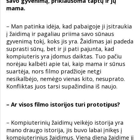
savo gyvenimą, priklausoma taptų ir jų
mama.
– Man patinka idėja, kad pabaigoje ji įsitraukia
į žaidimą ir pagaliau priima savo sūnaus
gyvenimą tokį, koks jis yra. Žaidimas jai padeda
suprasti sūnų, bet ir ji pati pajunta, kad
kompiuteris yra įdomus daiktas. Tuo pačiu
norėjau kalbėti apie tai, kaip mama ir sūnus
suartėja, nors filmo pradžioje netgi
nesikalbėjo, nemėgo vienas kito, nesuprato.
Konfliktas juos tarsi supažindina iš naujo.
– Ar visos filmo istorijos turi prototipus?
– Kompiuterinių žaidimų veikėjo istorija yra
mano draugo istorija, jis buvo labai įnikęs į
kompiuterinius žaidimus. Vieną dieną žaidime jį