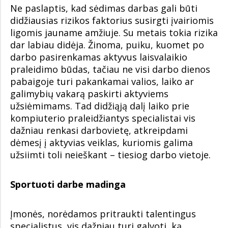
Ne paslaptis, kad sėdimas darbas gali būti
didžiausias rizikos faktorius susirgti įvairiomis
ligomis jauname amžiuje. Su metais tokia rizika
dar labiau didėja. Žinoma, puiku, kuomet po
darbo pasirenkamas aktyvus laisvalaikio
praleidimo būdas, tačiau ne visi darbo dienos
pabaigoje turi pakankamai valios, laiko ar
galimybių vakarą paskirti aktyviems
užsiėmimams. Tad didžiąją dalį laiko prie
kompiuterio praleidžiantys specialistai vis
dažniau renkasi darbovietę, atkreipdami
dėmesį į aktyvias veiklas, kuriomis galima
užsiimti toli neieškant – tiesiog darbo vietoje.
Sportuoti darbe madinga
Įmonės, norėdamos pritraukti talentingus
specialistus, vis dažniau turi galvoti, ką