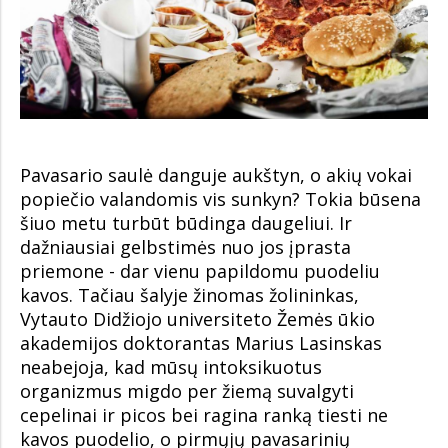
Pavasario saulė danguje aukštyn, o akių vokai
popiečio valandomis vis sunkyn? Tokia būsena
šiuo metu turbūt būdinga daugeliui. Ir
dažniausiai gelbstimės nuo jos įprasta
priemone - dar vienu papildomu puodeliu
kavos. Tačiau šalyje žinomas žolininkas,
Vytauto Didžiojo universiteto Žemės ūkio
akademijos doktorantas Marius Lasinskas
neabejoja, kad mūsų intoksikuotus
organizmus migdo per žiemą suvalgyti
cepelinai ir picos bei ragina ranką tiesti ne
kavos puodelio, o pirmųjų pavasarinių