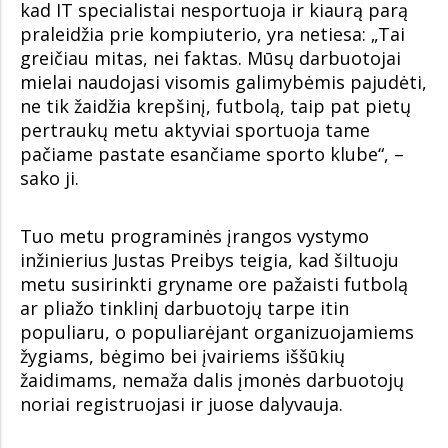
kad IT specialistai nesportuoja ir kiaurą parą
praleidžia prie kompiuterio, yra netiesa: „Tai
greičiau mitas, nei faktas. Mūsų darbuotojai
mielai naudojasi visomis galimybėmis pajudėti,
ne tik žaidžia krepšinį, futbolą, taip pat pietų
pertraukų metu aktyviai sportuoja tame
pačiame pastate esančiame sporto klube“, –
sako ji.
Tuo metu programinės įrangos vystymo
inžinierius Justas Preibys teigia, kad šiltuoju
metu susirinkti gryname ore pažaisti futbolą
ar pliažo tinklinį darbuotojų tarpe itin
populiaru, o populiarėjant organizuojamiems
žygiams, bėgimo bei įvairiems iššūkių
žaidimams, nemaža dalis įmonės darbuotojų
noriai registruojasi ir juose dalyvauja.