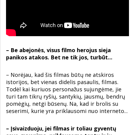
– Be abejonės, visus filmo herojus sieja
panikos atakos. Bet ne tik jos, turbūt...
– Norėjau, kad šis filmas būtų ne atskiros
istorijos, bet vienas didelis pasaulis, filmas.
Todėl kai kuriuos personažus sujungėme, jie
turi tam tikrų ryšių, santykių, jausmų, bendrų
pomėgių, netgi būsenų. Na, kad ir brolis su
seserimi, kurie yra priklausomi nuo interneto...
– Įsivaizduoju, jei filmas ir toliau gyventų