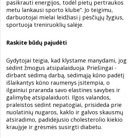
pasikrauti energijos, todėl pietų pertraukos
metu lankausi sporto klube“. Jo teigimu,
darbuotojai mielai leidžiasi į pėsčiųjų žygius,
sportuoja treniruoklių salėje.
Raskite būdų pajudėti
Gydytojai teigia, kad klystame manydami, jog
sėdint žmogus atsipalaiduoja. Priešingai -
dirbant sėdimą darbą, sėdimąją kūno padėtį
išlaikantys kūno raumenys įsitempia, o
ilgainiui praranda savo elastines savybes ir
galimybę atsipalaiduoti. Ilgos valandos,
praleistos sėdint nepatogiai, prisideda prie
nuolatinių nugaros, kaklo ir galvos skausmų
atsiradimo, padidėjusio cholesterolio kiekio
kraujyje ir grėsmės susirgti diabetu.