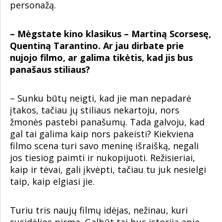
personažą.
– Mėgstate kino klasikus – Martiną Scorsesę,
Quentiną Tarantino. Ar jau dirbate prie
nujojo filmo, ar galima tikėtis, kad jis bus
panašaus stiliaus?
– Sunku būtų neigti, kad jie man nepadarė
įtakos, tačiau jų stiliaus nekartoju, nors
žmonės pastebi panašumų. Tada galvoju, kad
gal tai galima kaip nors pakeisti? Kiekviena
filmo scena turi savo meninę išraišką, negali
jos tiesiog paimti ir nukopijuoti. Režisieriai,
kaip ir tėvai, gali įkvėpti, tačiau tu juk nesielgi
taip, kaip elgiasi jie.
Turiu tris naujų filmų idėjas, nežinau, kuri
susidėlios pirma. Galbūt tai bus istorija apie