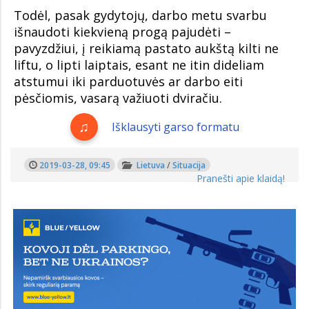
Todėl, pasak gydytojų, darbo metu svarbu
išnaudoti kiekvieną progą pajudėti –
pavyzdžiui, į reikiamą pastato aukštą kilti ne
liftu, o lipti laiptais, esant ne itin dideliam
atstumui iki parduotuvės ar darbo eiti
pėsčiomis, vasarą važiuoti dviračiu.
Išklausyti garso formatu
2019-03-28, 09:45
Lietuva
/
Situacija
Pranešti apie klaidą!