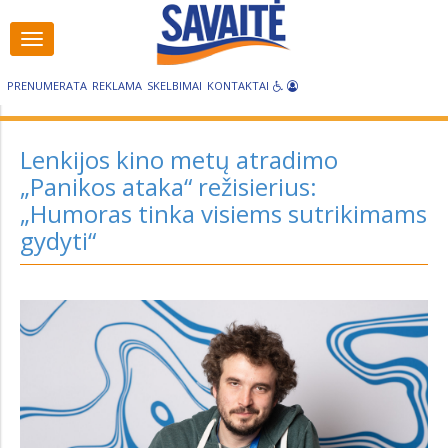
Visos
Visos
kategorijos
kategorijos
PRENUMERATA
REKLAMA
SKELBIMAI
KONTAKTAI
Lenkijos kino metų atradimo
„Panikos ataka“ režisierius:
„Humoras tinka visiems sutrikimams
gydyti“