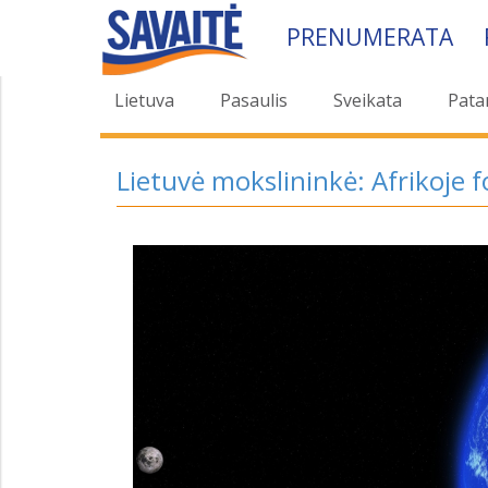
PRENUMERATA
Lietuva
Pasaulis
Sveikata
Pata
Lietuvė mokslininkė: Afrikoje f