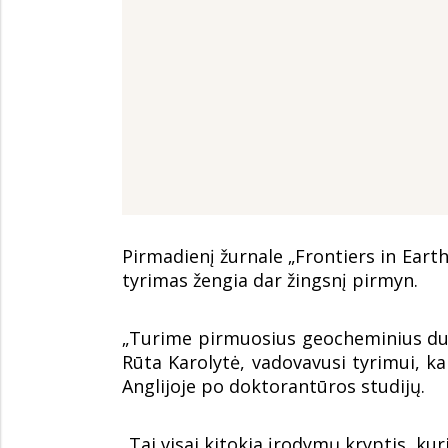
Pirmadienį žurnale „Frontiers in Eart
tyrimas žengia dar žingsnį pirmyn.
„Turime pirmuosius geocheminius duo
Rūta Karolytė, vadovavusi tyrimui, ka
Anglijoje po doktorantūros studijų.
„Tai visai kitokia įrodymų kryptis, kur