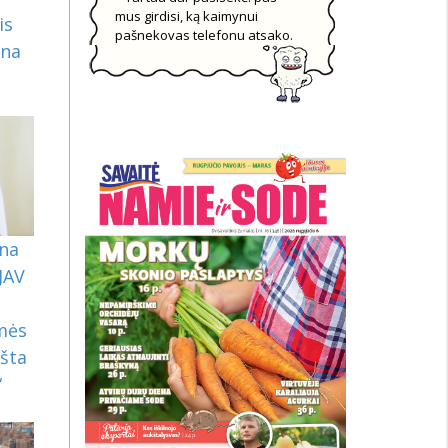
mus girdisi, ką kaimynui
is
pašnekovas telefonu atsako.
ina
ina
 JAV
smės
ošta
“