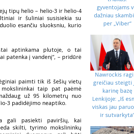
gyventojams v
ų tipų helio – helio-3 ir helio-4
dažniau skamb
iniai ir šuliniai susisiekia su
per „Viber“
duolio esančiu sluoksniu, kurio
tai aptinkama plutoje, o tai
ai patenka į vandenį“, – pridūrė
Nawrockis rag
giniai paimti tik iš šešių vietų
greičiau steigti
au mokslininkai taip pat paėmė
karinę bazę
 maždaug už 95 kilometrų nuo
Lenkijoje: „Iš e
lio-3 padidėjimo neaptiko.
viskas jau paru
ir sutvarkyta
gali pasiekti paviršių, kai
deda skilti, tyrimo mokslininkų