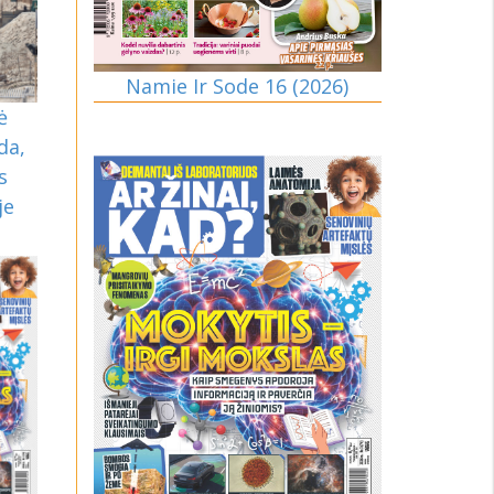
Namie Ir Sode 16 (2026)
ė
da,
s
je