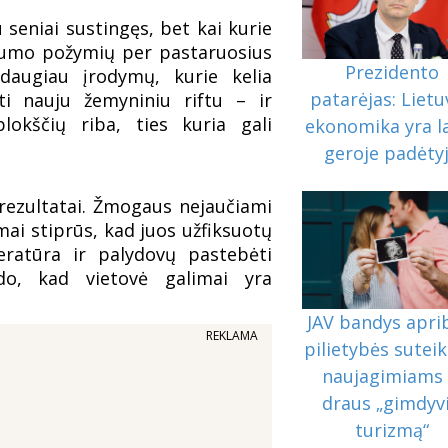
 seniai sustingęs, bet kai kurie
yvumo požymių per pastaruosius
Prezidento
 daugiau įrodymų, kurie kelia
patarėjas: Lietu
sti nauju žemyniniu riftu – ir
plokščių riba, ties kuria gali
ekonomika yra l
geroje padėty
rezultatai. Žmogaus nejaučiami
ai stiprūs, kad juos užfiksuotų
eratūra ir palydovų pastebėti
do, kad vietovė galimai yra
JAV bandys apri
REKLAMA
pilietybės sutei
naujagimiams 
draus „gimdyv
turizmą“