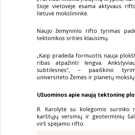
šioje vietovėje esama aktyvaus rif
lietuvė mokslininkė.
Naujo žemyninio rifto tyrimas padė
tektonikos srities klausimų.
„Kaip pradeda formuotis nauja plokš
ribas atpažinti lengva. Ankstyvi
subtilesnės“, – paaiškino tyrim
universiteto Žemės ir planetų mokslų
Užuominos apie naują tektoninę pl
R. Karolytė su kolegomis surinko 
karštųjų versmių ir geoterminių šalt
virš spėjamo rifto.