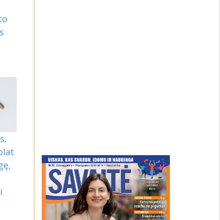
to
s
š
s,
olat
gę,
i