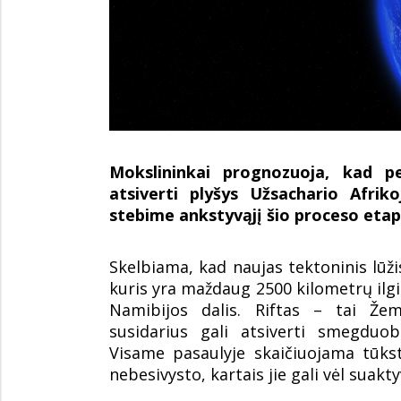
Mokslininkai prognozuoja, kad pe
atsiverti plyšys Užsachario Afrik
stebime ankstyvąjį šio proceso etap
Skelbiama, kad naujas tektoninis lūžis
kuris yra maždaug 2500 kilometrų ilgi
Namibijos dalis. Riftas – tai Že
susidarius gali atsiverti smegduob
Visame pasaulyje skaičiuojama tūks
nebesivysto, kartais jie gali vėl suakty