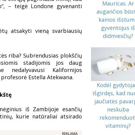
Mauricas. Ar
to“, – teigė Londone gyvenanti
augančios būs
kainos išstum
gyventojus i
tų atsakyti vieną svarbiausių
didmiesčių?
tės riba? Subrendusias plokščių
ausiomis stadijomis jos daug
e nedalyvavusi Kalifornijos
 profesorė Estella Atekwana.
Kodėl gydytoja
išgirdęs, kad nu
okštę
jaučiatės pavar
mėginius iš Zambijoje esančių
neskuba
inių, kurie natūraliai atsirado
rekomenduot
vitaminų?
REKLAMA