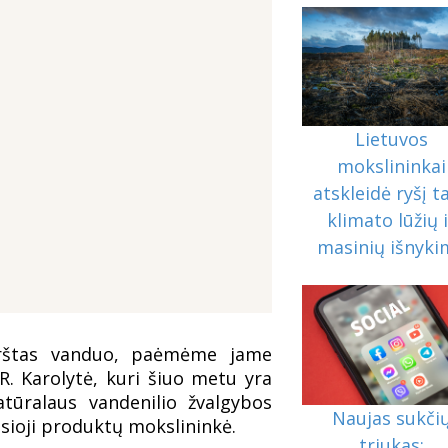
Lietuvos
mokslininkai
atskleidė ryšį t
klimato lūžių 
masinių išnyk
karštas vanduo, paėmėme jame
R. Karolytė, kuri šiuo metu yra
natūralaus vandenilio žvalgybos
Naujas sukči
sioji produktų mokslininkė.
triukas: