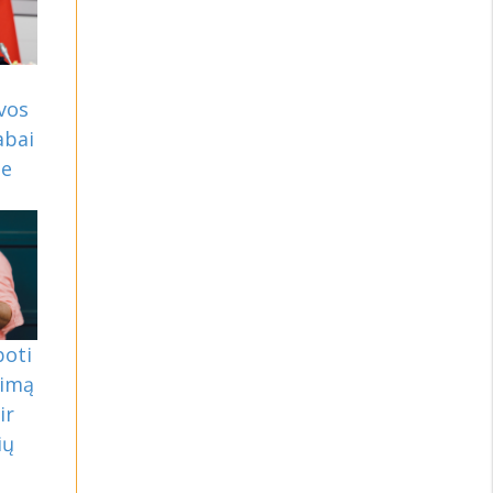
vos
abai
je
boti
kimą
ir
ių