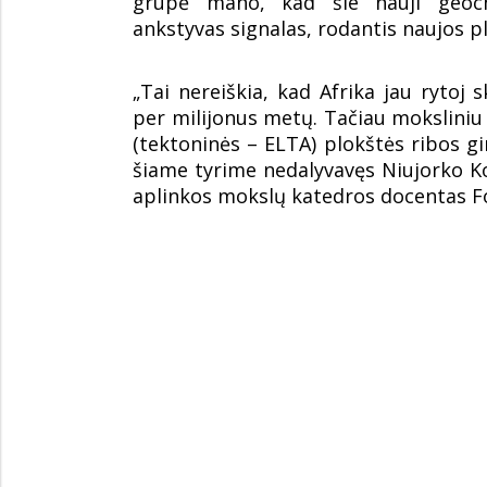
grupė mano, kad šie nauji geoch
ankstyvas signalas, rodantis naujos p
„Tai nereiškia, kad Afrika jau rytoj s
per milijonus metų. Tačiau moksliniu 
(tektoninės – ELTA) plokštės ribos 
šiame tyrime nedalyvavęs Niujorko K
aplinkos mokslų katedros docentas Fo