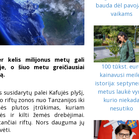
bauda dėl pavoj
vaikams
r kelis milijonus metų gali
100 tūkst. eu
oje, o šiuo metu greičiausiai
ą.
kainavusi meil
istorija: septyne
metus laukė vy
 susidarytų palei Kafujės plyšį,
o riftų zonos nuo Tanzanijos iki
kurio niekad
mės plutos įtrūkimas, kuriam
nesutiko
ės ir kilti žemės drebėjimai.
tančiai riftų. Nors dauguma jų
vėti.