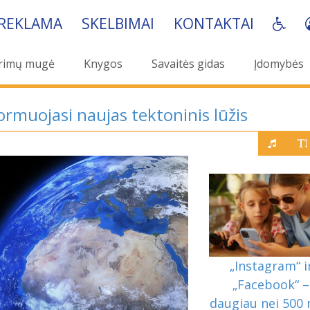
REKLAMA
SKELBIMAI
KONTAKTAI
rimų mugė
Knygos
Savaitės gidas
Įdomybės
ormuojasi naujas tektoninis lūžis
„Instagram“ i
„Facebook“ –
daugiau nei 500 