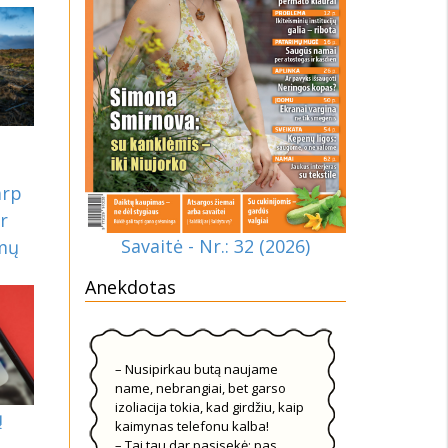
arp
ir
Savaitė - Nr.: 32 (2026)
imų
Anekdotas
– Nusipirkau butą naujame
name, nebrangiai, bet garso
izoliacija tokia, kad girdžiu, kaip
ų
kaimynas telefonu kalba!
– Tai tau dar pasisekė: pas