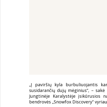
„Į paviršių kyla burbuliuojantis 
susidarančių dujų mėginius“, – sakė 
Jungtinėje Karalystėje įsikūrusios 
bendrovės „Snowfox Discovery“ vyriau