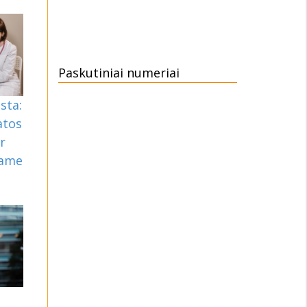
Paskutiniai numeriai
sta:
atos
r
rame