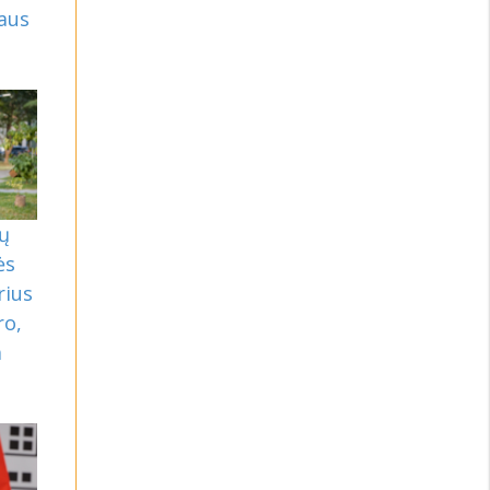
aus
rų
ės
rius
ro,
a