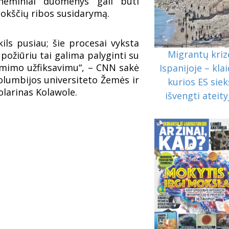
eminiai duomenys gali būti
lokščių ribos susidarymą.
kils pusiau; šie procesai vyksta
Migrantų kriz
požiūriu tai galima palyginti su
gimimo užfiksavimu“, – CNN sakė
Ispanijoje – klai
olumbijos universiteto Žemės ir
kurios ES siek
larinas Kolawole.
išvengti ateity