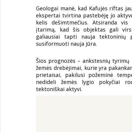
Geologai manė, kad Kafujės riftas jau
ekspertai tvirtina pastebėję jo akt
kelis dešimtmečius. Atsiranda vis
įtarimą, kad šis objektas gali vir
galiausiai tapti nauja tektoninių 
susiformuoti nauja jūra.
Šios prognozės – ankstesnių tyrimų 
žemės drebėjimai, kurie yra pakankam
prietaisai, pakilusi požeminė temp
nedideli žemės lygio pokyčiai ro
tektoniškai aktyvi.