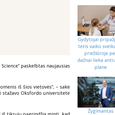
Gydytojai pripažį
tėtis vaiko sveik
priežiūroje pe
dažnai lieka ant
h Science“ paskelbtas naujausias
plane
menis iš šios vietovės“, – sakė
i stažavo Oksfordo universitete
Žygimantas
i iš tikrųjų pagrindžia mintį, kad