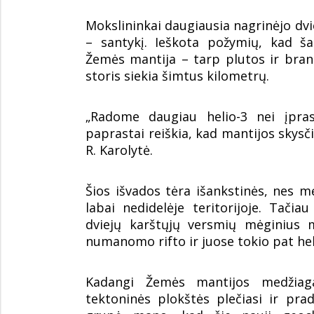
Mokslininkai daugiausia nagrinėjo dviej
– santykį. Ieškota požymių, kad šalt
Žemės mantija – tarp plutos ir bran
storis siekia šimtus kilometrų.
„Radome daugiau helio-3 nei įpras
paprastai reiškia, kad mantijos skysči
R. Karolytė.
Šios išvados tėra išankstinės, nes mė
labai nedidelėje teritorijoje. Tači
dviejų karštųjų versmių mėginius
numanomo rifto ir juose tokio pat he
Kadangi Žemės mantijos medžiaga 
tektoninės plokštės plečiasi ir pra