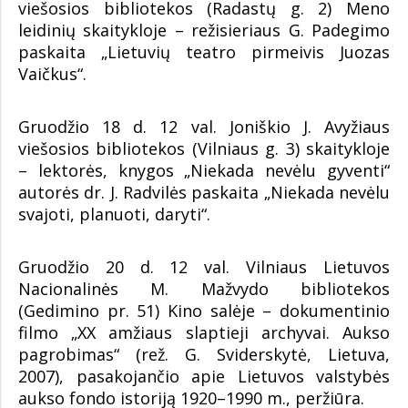
viešosios bibliotekos (Radastų g. 2) Meno
leidinių skaitykloje – režisieriaus G. Padegimo
paskaita „Lietuvių teatro pirmeivis Juozas
Vaičkus“.
Gruodžio 18 d. 12 val. Joniškio J. Avyžiaus
viešosios bibliotekos (Vilniaus g. 3) skaitykloje
– lektorės, knygos „Niekada nevėlu gyventi“
autorės dr. J. Radvilės paskaita „Niekada nevėlu
svajoti, planuoti, daryti“.
Gruodžio 20 d. 12 val. Vilniaus Lietuvos
Nacionalinės M. Mažvydo bibliotekos
(Gedimino pr. 51) Kino salėje – dokumentinio
filmo „XX amžiaus slaptieji archyvai. Aukso
pagrobimas“ (rež. G. Sviderskytė, Lietuva,
2007), pasakojančio apie Lietuvos valstybės
aukso fondo istoriją 1920–1990 m., peržiūra.