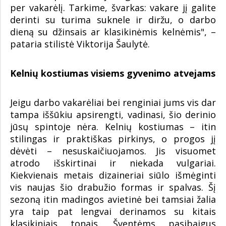
per vakarėlį. Tarkime, švarkas: vakare jį galite
derinti su turima suknele ir diržu, o darbo
dieną su džinsais ar klasikinėmis kelnėmis", –
pataria stilistė Viktorija Šaulytė.
Kelnių kostiumas visiems gyvenimo atvejams
Jeigu darbo vakarėliai bei renginiai jums vis dar
tampa iššūkiu apsirengti, vadinasi, šio derinio
jūsų spintoje nėra. Kelnių kostiumas – itin
stilingas ir praktiškas pirkinys, o progos jį
dėvėti – nesuskaičiuojamos. Jis visuomet
atrodo išskirtinai ir niekada vulgariai.
Kiekvienais metais dizaineriai siūlo išmėginti
vis naujas šio drabužio formas ir spalvas. Šį
sezoną itin madingos avietinė bei tamsiai žalia
yra taip pat lengvai derinamos su kitais
klasikiniais tonais. Šventėms pasibaigus