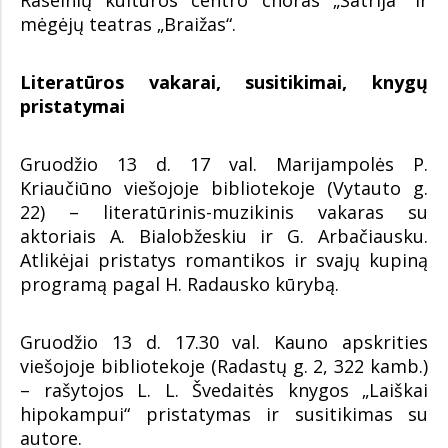
Raseinių kultūros centro choras „Šatrija“ ir
mėgėjų teatras „Braižas“.
Literatūros vakarai, susitikimai, knygų
pristatymai
Gruodžio 13 d. 17 val. Marijampolės P.
Kriaučiūno viešojoje bibliotekoje (Vytauto g.
22) – literatūrinis-muzikinis vakaras su
aktoriais A. Bialobžeskiu ir G. Arbačiausku.
Atlikėjai pristatys romantikos ir svajų kupiną
programą pagal H. Radausko kūrybą.
Gruodžio 13 d. 17.30 val. Kauno apskrities
viešojoje bibliotekoje (Radastų g. 2, 322 kamb.)
– rašytojos L. L. Švedaitės knygos „Laiškai
hipokampui“ pristatymas ir susitikimas su
autore.