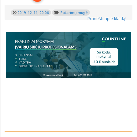
2019-12-11, 20:06
Patarimų mugė
Pranešti apie klaidą!