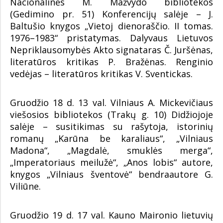
Nacionalinės M. Mažvydo bibliotekos
(Gedimino pr. 51) Konferencijų salėje – J.
Baltušio knygos „Vietoj dienoraščio. II tomas.
1976–1983“ pristatymas. Dalyvaus Lietuvos
Nepriklausomybės Akto signataras Č. Juršėnas,
literatūros kritikas P. Bražėnas. Renginio
vedėjas – literatūros kritikas V. Sventickas.
Gruodžio 18 d. 13 val. Vilniaus A. Mickevičiaus
viešosios bibliotekos (Trakų g. 10) Didžiojoje
salėje – susitikimas su rašytoja, istorinių
romanų „Karūna be karaliaus“, „Vilniaus
Madona“, „Magdalė, smuklės merga“,
„Imperatoriaus meilužė“, „Anos lobis“ autore,
knygos „Vilniaus šventovė“ bendraautore G.
Viliūne.
Gruodžio 19 d. 17 val. Kauno Maironio lietuvių