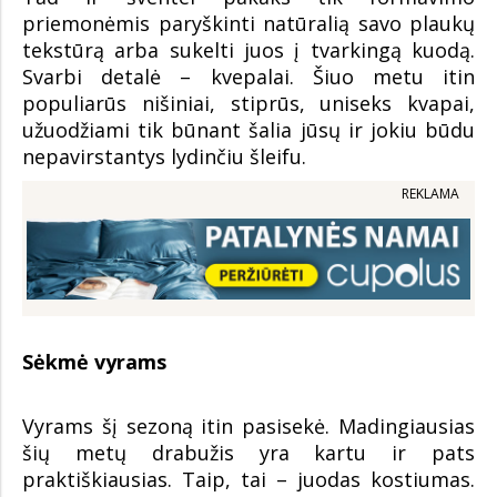
priemonėmis paryškinti natūralią savo plaukų
tekstūrą arba sukelti juos į tvarkingą kuodą.
Svarbi detalė – kvepalai. Šiuo metu itin
populiarūs nišiniai, stiprūs, uniseks kvapai,
užuodžiami tik būnant šalia jūsų ir jokiu būdu
nepavirstantys lydinčiu šleifu.
REKLAMA
Sėkmė vyrams
Vyrams šį sezoną itin pasisekė. Madingiausias
šių metų drabužis yra kartu ir pats
praktiškiausias. Taip, tai – juodas kostiumas.