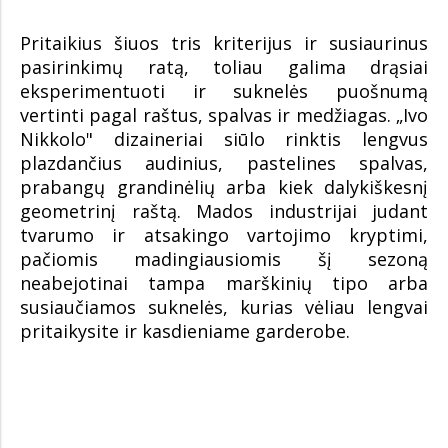
Pritaikius šiuos tris kriterijus ir susiaurinus
pasirinkimų ratą, toliau galima drąsiai
eksperimentuoti ir suknelės puošnumą
vertinti pagal raštus, spalvas ir medžiagas. „Ivo
Nikkolo" dizaineriai siūlo rinktis lengvus
plazdančius audinius, pastelines spalvas,
prabangų grandinėlių arba kiek dalykiškesnį
geometrinį raštą. Mados industrijai judant
tvarumo ir atsakingo vartojimo kryptimi,
pačiomis madingiausiomis šį sezoną
neabejotinai tampa marškinių tipo arba
susiaučiamos suknelės, kurias vėliau lengvai
pritaikysite ir kasdieniame garderobe.