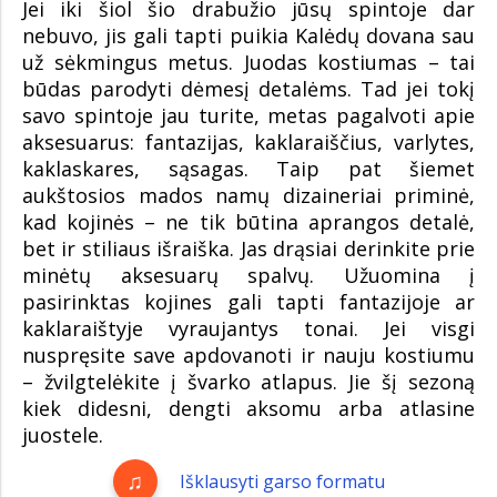
Jei iki šiol šio drabužio jūsų spintoje dar
nebuvo, jis gali tapti puikia Kalėdų dovana sau
už sėkmingus metus. Juodas kostiumas – tai
būdas parodyti dėmesį detalėms. Tad jei tokį
savo spintoje jau turite, metas pagalvoti apie
aksesuarus: fantazijas, kaklaraiščius, varlytes,
kaklaskares, sąsagas. Taip pat šiemet
aukštosios mados namų dizaineriai priminė,
kad kojinės – ne tik būtina aprangos detalė,
bet ir stiliaus išraiška. Jas drąsiai derinkite prie
minėtų aksesuarų spalvų. Užuomina į
pasirinktas kojines gali tapti fantazijoje ar
kaklaraištyje vyraujantys tonai. Jei visgi
nuspręsite save apdovanoti ir nauju kostiumu
– žvilgtelėkite į švarko atlapus. Jie šį sezoną
kiek didesni, dengti aksomu arba atlasine
juostele.
Išklausyti garso formatu