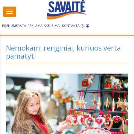
Visos
Visos
kategorijos
kategorijos
PRENUMERATA
REKLAMA
SKELBIMAI
KONTAKTAI
Nemokami renginiai, kuriuos verta
pamatyti