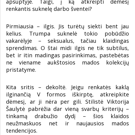
apsuptyje. Taigi, į ką atkreipti dėmesį
renkantis suknelę darbo šventei?
Pirmiausia – ilgis. Jis turėtų siekti bent jau
kelius. Trumpa suknelė tokio pobūdžio
vakarėlyje – seksualus, tačiau klaidingas
sprendimas. O štai midi ilgis ne tik subtilus,
bet ir itin madingas pasirinkimas, pastebėtas
ne viename aukštosios mados kolekcijų
pristatyme.
Kita sritis – dekoltė. Jeigu renkatės kaklą
ilginančią V formos iškirptę, atkreipkite
dėmesį, ar ji nėra per gili. Stilistė Viktorija
Šaulytė pabrėžia dar vieną svarbų kriterijų –
tinkamą drabužio dydį – šios klaidos
neužmaskuos net ir naujausios mados
tendencijos.