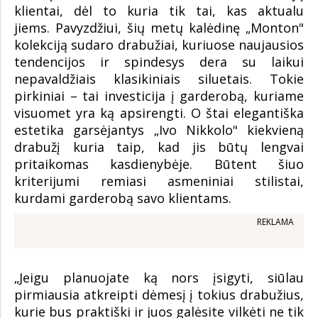
klientai, dėl to kuria tik tai, kas aktualu
jiems. Pavyzdžiui, šių metų kalėdinę „Monton"
kolekciją sudaro drabužiai, kuriuose naujausios
tendencijos ir spindesys dera su laikui
nepavaldžiais klasikiniais siluetais. Tokie
pirkiniai – tai investicija į garderobą, kuriame
visuomet yra ką apsirengti. O štai elegantiška
estetika garsėjantys „Ivo Nikkolo" kiekvieną
drabužį kuria taip, kad jis būtų lengvai
pritaikomas kasdienybėje. Būtent šiuo
kriterijumi remiasi asmeniniai stilistai,
kurdami garderobą savo klientams.
REKLAMA
„Jeigu planuojate ką nors įsigyti, siūlau
pirmiausia atkreipti dėmesį į tokius drabužius,
kurie bus praktiški ir juos galėsite vilkėti ne tik