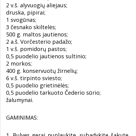
2 v.š. alyvuogių aliejaus;
druska, pipirai;
1 svogūnas;
3 česnako skiltelės;
500 g. maltos jautienos;
2 a.š. Vorčesterio padažo;
1 v.š. pomidorų pastos;
0,5 puodelio jautienos sultinio;
2 morkos;
400 g. konservuotų žirnelių;
6 v.š. tirpinto sviesto;
0,5 puodelio grietinėlės;
0,5 puodelio tarkuoto Čederio sūrio;
žalumynai.
GAMINIMAS:
1. Bulves gerai nuplaukite, subadykite šakute,