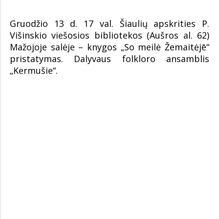
Gruodžio 13 d. 17 val. Šiaulių apskrities P.
Višinskio viešosios bibliotekos (Aušros al. 62)
Mažojoje salėje – knygos „So meilė Žemaitėjē“
pristatymas. Dalyvaus folkloro ansamblis
„Kermušie“.