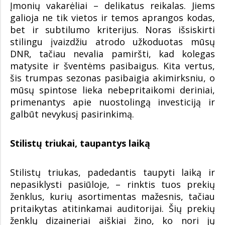
Įmonių vakarėliai – delikatus reikalas. Jiems
galioja ne tik vietos ir temos aprangos kodas,
bet ir subtilumo kriterijus. Noras išsiskirti
stilingu įvaizdžiu atrodo užkoduotas mūsų
DNR, tačiau nevalia pamiršti, kad kolegas
matysite ir šventėms pasibaigus. Kita vertus,
šis trumpas sezonas pasibaigia akimirksniu, o
mūsų spintose lieka nebepritaikomi deriniai,
primenantys apie nuostolingą investiciją ir
galbūt nevykusį pasirinkimą.
Stilistų triukai, taupantys laiką
Stilistų triukas, padedantis taupyti laiką ir
nepasiklysti pasiūloje, – rinktis tuos prekių
ženklus, kurių asortimentas mažesnis, tačiau
pritaikytas atitinkamai auditorijai. Šių prekių
ženklų dizaineriai aiškiai žino, ko nori jų