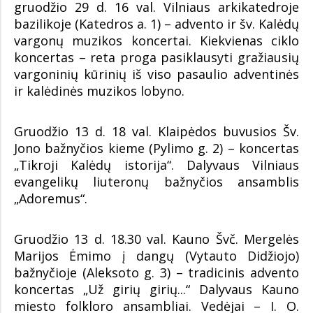
gruodžio 29 d. 16 val. Vilniaus arkikatedroje
bazilikoje (Katedros a. 1) – advento ir šv. Kalėdų
vargonų muzikos koncertai. Kiekvienas ciklo
koncertas – reta proga pasiklausyti gražiausių
vargoninių kūrinių iš viso pasaulio adventinės
ir kalėdinės muzikos lobyno.
Gruodžio 13 d. 18 val. Klaipėdos buvusios Šv.
Jono bažnyčios kieme (Pylimo g. 2) – koncertas
„Tikroji Kalėdų istorija“. Dalyvaus Vilniaus
evangelikų liuteronų bažnyčios ansamblis
„Adoremus“.
Gruodžio 13 d. 18.30 val. Kauno Švč. Mergelės
Marijos Ėmimo į dangų (Vytauto Didžiojo)
bažnyčioje (Aleksoto g. 3) – tradicinis advento
koncertas „Už girių girių...“ Dalyvaus Kauno
miesto folkloro ansambliai. Vedėjai – I. O.