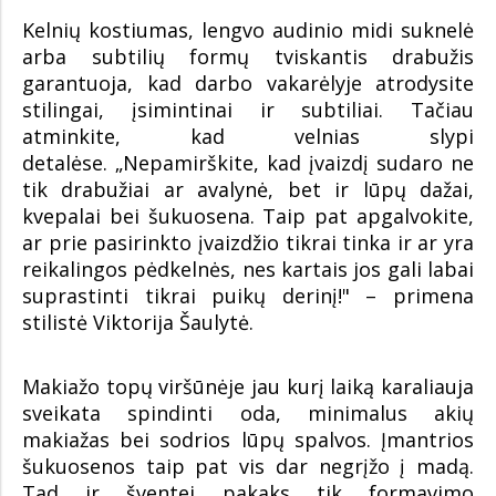
Kelnių kostiumas, lengvo audinio midi suknelė
arba subtilių formų tviskantis drabužis
garantuoja, kad darbo vakarėlyje atrodysite
stilingai, įsimintinai ir subtiliai. Tačiau
atminkite, kad velnias slypi
detalėse. „Nepamirškite, kad įvaizdį sudaro ne
tik drabužiai ar avalynė, bet ir lūpų dažai,
kvepalai bei šukuosena. Taip pat apgalvokite,
ar prie pasirinkto įvaizdžio tikrai tinka ir ar yra
reikalingos pėdkelnės, nes kartais jos gali labai
suprastinti tikrai puikų derinį!" – primena
stilistė Viktorija Šaulytė.
Makiažo topų viršūnėje jau kurį laiką karaliauja
sveikata spindinti oda, minimalus akių
makiažas bei sodrios lūpų spalvos. Įmantrios
šukuosenos taip pat vis dar negrįžo į madą.
Tad ir šventei pakaks tik formavimo