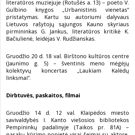
literatūros muziejuje (Rotušės a. 13) – poeto V.
Gulbino knygos „Urbanistinis vienetas“
pristatymas. Kartu su autoriumi dalyvaus
Lietuvos rašytojų sąjungos Kauno skyriaus
pirmininkas G. Jankus, literatūros kritikė K.
Bačiulienė, leidėjas V. Rudžianskas.
Gruodžio 20 d. 18 val. Birštono kultūros centre
(Jaunimo g. 5) – šventinis meno mėgėjų
kolektyvų koncertas „Laukiam Kalėdų
linksmai“.
Dirbtuvės, paskaitos, filmai
Gruodžio 14 d. 12 val. Klaipėdos miesto
savivaldybės I. Kanto viešosios bibliotekos
Pempininkų padalinyje (Taikos pr. 81A) –
pasakų kūrimo popietė visai šeimai su aktore,