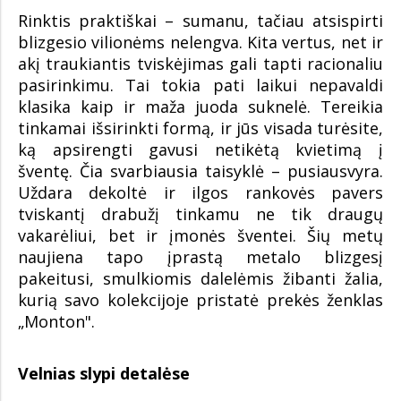
Rinktis praktiškai – sumanu, tačiau atsispirti
blizgesio vilionėms nelengva. Kita vertus, net ir
akį traukiantis tviskėjimas gali tapti racionaliu
pasirinkimu. Tai tokia pati laikui nepavaldi
klasika kaip ir maža juoda suknelė. Tereikia
tinkamai išsirinkti formą, ir jūs visada turėsite,
ką apsirengti gavusi netikėtą kvietimą į
šventę. Čia svarbiausia taisyklė – pusiausvyra.
Uždara dekoltė ir ilgos rankovės pavers
tviskantį drabužį tinkamu ne tik draugų
vakarėliui, bet ir įmonės šventei. Šių metų
naujiena tapo įprastą metalo blizgesį
pakeitusi, smulkiomis dalelėmis žibanti žalia,
kurią savo kolekcijoje pristatė prekės ženklas
„Monton".
Velnias slypi detalėse