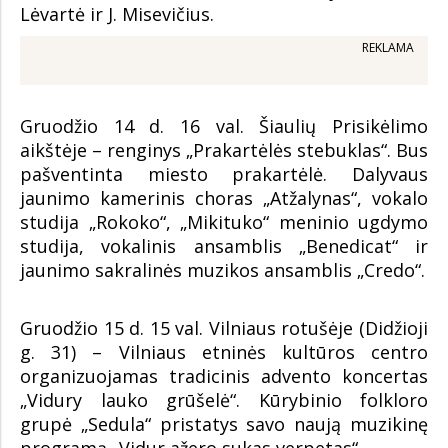
Lėvartė ir J. Misevičius.
REKLAMA
Gruodžio 14 d. 16 val. Šiaulių Prisikėlimo
aikštėje – renginys „Prakartėlės stebuklas“. Bus
pašventinta miesto prakartėlė. Dalyvaus
jaunimo kamerinis choras „Atžalynas“, vokalo
studija „Rokoko“, „Mikituko“ meninio ugdymo
studija, vokalinis ansamblis „Benedicat“ ir
jaunimo sakralinės muzikos ansamblis „Credo“.
Gruodžio 15 d. 15 val. Vilniaus rotušėje (Didžioji
g. 31) – Vilniaus etninės kultūros centro
organizuojamas tradicinis advento koncertas
„Vidury lauko grūšelė“. Kūrybinio folkloro
grupė „Sedula“ pristatys savo naują muzikinę