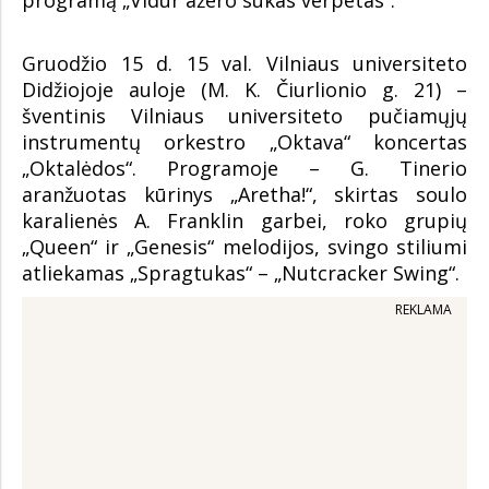
programą „Vidur ažero sukas verpetas“.
Gruodžio 15 d. 15 val. Vilniaus universiteto
Didžiojoje auloje (M. K. Čiurlionio g. 21) –
šventinis Vilniaus universiteto pučiamųjų
instrumentų orkestro „Oktava“ koncertas
„Oktalėdos“. Programoje – G. Tinerio
aranžuotas kūrinys „Aretha!“, skirtas soulo
karalienės A. Franklin garbei, roko grupių
„Queen“ ir „Genesis“ melodijos, svingo stiliumi
atliekamas „Spragtukas“ – „Nutcracker Swing“.
REKLAMA