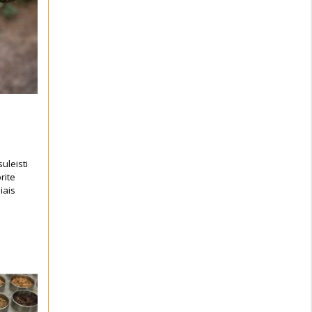
suleisti
rite
siais