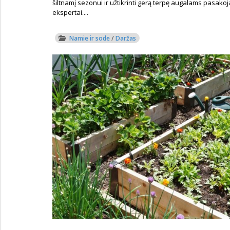
šiltnamį sezonui ir užtikrinti gerą terpę augalams pasakoj
ekspertai....
Namie ir sode
/
Daržas