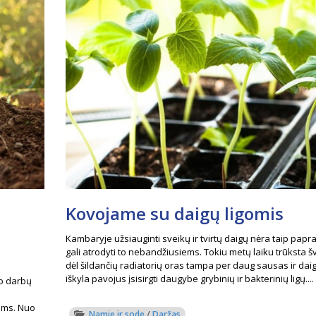
Kovojame su daigų ligomis
Kambaryje užsiauginti sveikų ir tvirtų daigų nėra taip papra
gali atrodyti to nebandžiusiems. Tokiu metų laiku trūksta š
dėl šildančių radiatorių oras tampa per daug sausas ir dai
iškyla pavojus įsisirgti daugybe grybinių ir bakterinių ligų....
o darbų
kams. Nuo
Namie ir sode
/
Daržas