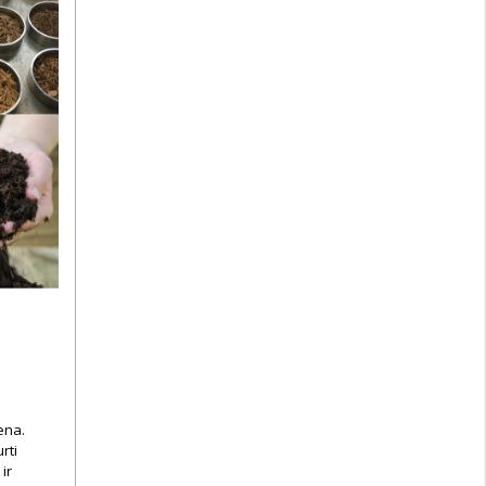
ena.
rti
ir