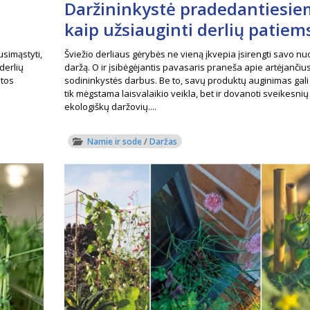
Daržininkystė pradedantiesie
kaip užsiauginti derlių patiem
usimąstyti,
Šviežio derliaus gėrybės ne vieną įkvepia įsirengti savo n
derlių
daržą. O ir įsibėgėjantis pavasaris praneša apie artėjančiu
ltos
sodininkystės darbus. Be to, savų produktų auginimas gali 
tik mėgstama laisvalaikio veikla, bet ir dovanoti sveikesnių
ekologiškų daržovių....
Namie ir sode
/
Daržas