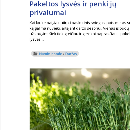
Pakeltos lysvės ir penki jų
privalumai
Kai lauke baigia nutirpti paskutinis sniegas, pats metas s
ką galima nuveiki, artėjant daržo sezonui. Vienas iš būdų 
užsiauginti šiek tiek greičiau ir gerokai paprasčiau – pake
lysvės....
Namie ir sode
/
Daržas