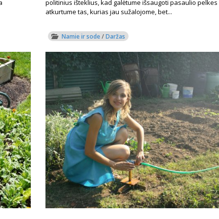
a
politinius išteklius, kad galėtume išsaugoti pasaulio pelkes 
atkurtume tas, kurias jau sužalojome, bet...
Namie ir sode
/
Daržas