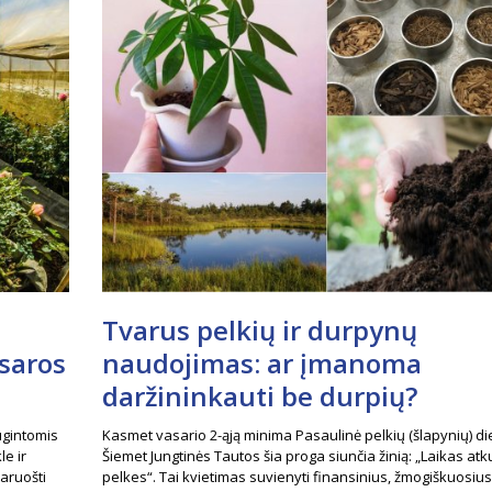
Tvarus pelkių ir durpynų
asaros
naudojimas: ar įmanoma
daržininkauti be durpių?
ugintomis
Kasmet vasario 2-ąją minima Pasaulinė pelkių (šlapynių) di
le ir
Šiemet Jungtinės Tautos šia proga siunčia žinią: „Laikas atku
aruošti
pelkes“. Tai kvietimas suvienyti finansinius, žmogiškuosius 