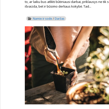
to, ar laiku bus atlikti būtiniausi darbai, priklausys ne tik
išvaizda, bet ir būsimo derliaus kokybė. Tad...
Namie ir sode
/
Daržas