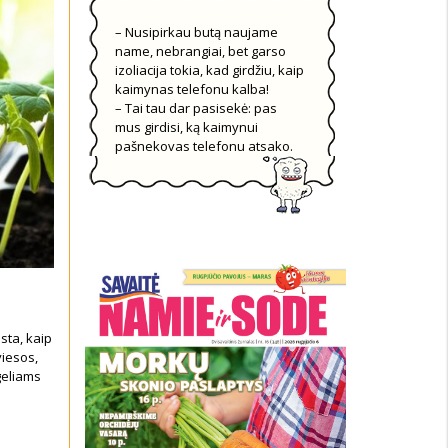
– Nusipirkau butą naujame
name, nebrangiai, bet garso
izoliacija tokia, kad girdžiu, kaip
kaimynas telefonu kalba!
– Tai tau dar pasisekė: pas
mus girdisi, ką kaimynui
pašnekovas telefonu atsako.
sta, kaip
viesos,
geliams