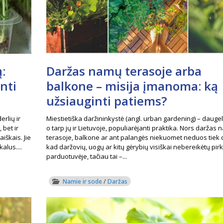
:
Daržas namų terasoje arba
inti
balkone – misija įmanoma: ką
užsiauginti patiems?
rlių ir
Miestietiška daržininkystė (angl. urban gardening) – daugely
 bet ir
o tarp jų ir Lietuvoje, populiarėjanti praktika. Nors daržas
iškais. Jie
terasoje, balkone ar ant palangės niekuomet neduos tiek d
alus....
kad daržovių, uogų ar kitų gėrybių visiškai nebereikėtų pirk
parduotuvėje, tačiau tai –...
Namie ir sode
/
Daržas