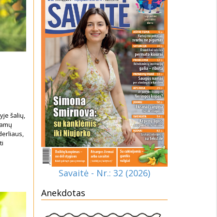
je šalių,
 namų
erliaus,
ti
Savaitė - Nr.: 32 (2026)
Anekdotas