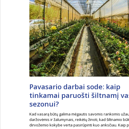
Pavasario darbai sode: kaip
tinkamai paruošti šiltnamį v
sezonui?
Kad vasarą būtų galima mėgautis savomis rankomis uža
daržovėmis ir žalumynais, reikėtų žinoti, kad šiltnamio būk
dirvožemio kokybe verta pasirūpinti kuo anksčiau. Kaip p