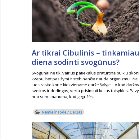
Ar tikrai Cibulinis – tinkamia
diena sodinti svogūnus?
Svogūnai ne tik įvairius patiekalus praturtina puikiu skoni
kvapu, bet pasižymi ir stebinančia nauda organizmui. Ne 
juos rasite kone kiekviename darže šalyje – o kad daržo
sveikos ir derlingos, verta prisiminti kelias taisykles. Pavy
nuo seno manoma, kad gegužės...
Namie ir sode
/
Daržas