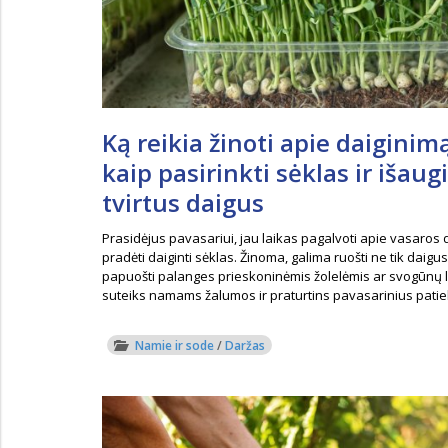
Ką reikia žinoti apie daiginimą
kaip pasirinkti sėklas ir išaug
tvirtus daigus
Prasidėjus pavasariui, jau laikas pagalvoti apie vasaros de
pradėti daiginti sėklas. Žinoma, galima ruošti ne tik daigus,
papuošti palanges prieskoninėmis žolelėmis ar svogūnų la
suteiks namams žalumos ir praturtins pavasarinius patiek
Namie ir sode
/
Daržas