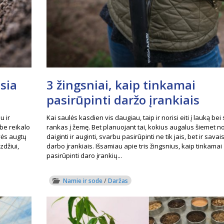
usia
3 žingsniai, kaip tinkamai
pasirūpinti daržo įrankiais
u ir
Kai saulės kasdien vis daugiau, taip ir norisi eiti į lauką bei 
be reikalo
rankas į žemę. Bet planuojant tai, kokius augalus šiemet no
vės augtų
daiginti ir auginti, svarbu pasirūpinti ne tik jais, bet ir savai
zdžiui,
darbo įrankiais. Išsamiau apie tris žingsnius, kaip tinkamai
pasirūpinti daro įrankių...
Namie ir sode
/
Daržas