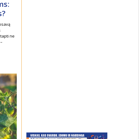
ms:
s?
uosavą
s
tapti ne
 –