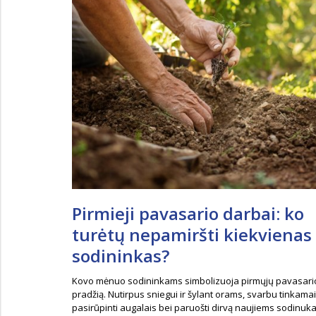
Pirmieji pavasario darbai: ko
turėtų nepamiršti kiekvienas
sodininkas?
Kovo mėnuo sodininkams simbolizuoja pirmųjų pavasari
pradžią. Nutirpus sniegui ir šylant orams, svarbu tinkamai
pasirūpinti augalais bei paruošti dirvą naujiems sodinu