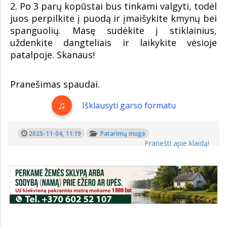
2. Po 3 parų kopūstai bus tinkami valgyti, todėl
juos perpilkite į puodą ir įmaišykite kmynų bei
spanguolių. Masę sudėkite į stiklainius,
uždenkite dangteliais ir laikykite vėsioje
patalpoje. Skanaus!
Pranešimas spaudai.
Išklausyti garso formatu
2025-11-04, 11:19
Patarimų mugė
Pranešti apie klaidą!