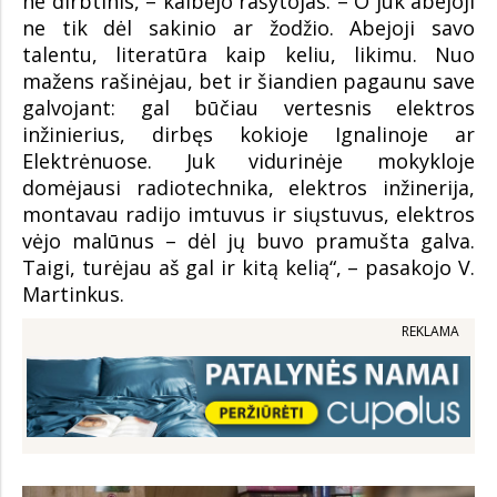
ne dirbtinis, – kalbėjo rašytojas. – O juk abejoji
ne tik dėl sakinio ar žodžio. Abejoji savo
talentu, literatūra kaip keliu, likimu. Nuo
mažens rašinėjau, bet ir šiandien pagaunu save
galvojant: gal būčiau vertesnis elektros
inžinierius, dirbęs kokioje Ignalinoje ar
Elektrėnuose. Juk vidurinėje mokykloje
domėjausi radiotechnika, elektros inžinerija,
montavau radijo imtuvus ir siųstuvus, elektros
vėjo malūnus – dėl jų buvo pramušta galva.
Taigi, turėjau aš gal ir kitą kelią“, – pasakojo V.
Martinkus.
REKLAMA