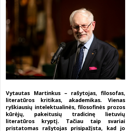
Vytautas Martinkus – rašytojas, filosofas,
literatūros kritikas, akademikas. Vienas
ryškiausių intelektualinės, filosofinės prozos
kūrėjų, pakeitusių tradicinę lietuvių
literatūros kryptį. Tačiau taip svariai
pristatomas rašytojas prisipažįsta, kad jo