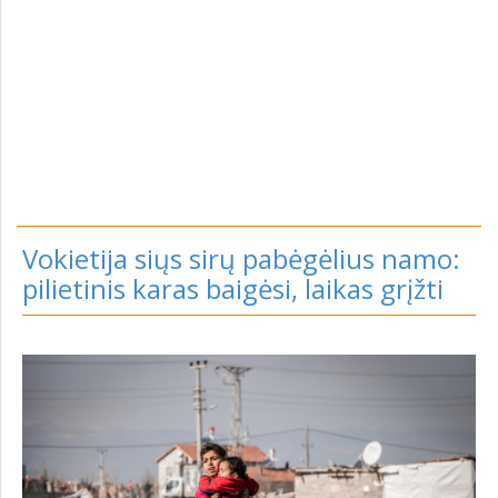
Vokietija siųs sirų pabėgėlius namo:
pilietinis karas baigėsi, laikas grįžti