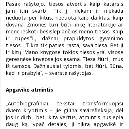
Pasak rašytojo, tiesos atvertis kaip katarsis
jam itin svarbi. Tik ji niekam ir niekada
neduota per kitus, neduota kaip daiktas, kaip
dovana. Žmonės turi būti linkę literatūroje ar
mene ieškoti besislepiančios meno tiesos. Kaip
ir rūpesčių dažnai prapuldytos gyvenimo
tiesos. „Tikra tik paties rasta, sava tiesa. Bet ji
ir kitų. Mano knygose tokios tiesos yra, visose
geresnėse knygose jos esama. Tiesa žiūri į mus
iš tamsos. Dažniausiai tylomis, bet žiūri. Būna,
kad ir prabyla“, – svarstė rašytojas.
Apgavikė atmintis
„Autobiografiniai tekstai transformuojasi
dviem kryptimis – jie gilina savirefleksiją, dėl
jos ir dirbi, bet, kita vertus, atmintis nuslepia
daug ką, ypač detales, ji tikra apgavikė ir