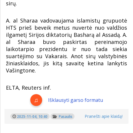
sirų.
A. al Sharaa vadovaujama islamistų grupuotė
HTS prieš beveik metus nuvertė nuo valdžios
ilgametį Sirijos diktatorių Basharą al Assadą. A.
al Sharaa buvo paskirtas pereinamojo
laikotarpio prezidentu ir nuo tada siekia
suartėjimo su Vakarais. Anot sirų valstybinės
žiniasklaidos, jis kitą savaitę ketina lankytis
Vašingtone.
ELTA, Reuters inf.
Išklausyti garso formatu
Pranešti apie klaidą!
2025-11-04, 10:40
Pasaulis