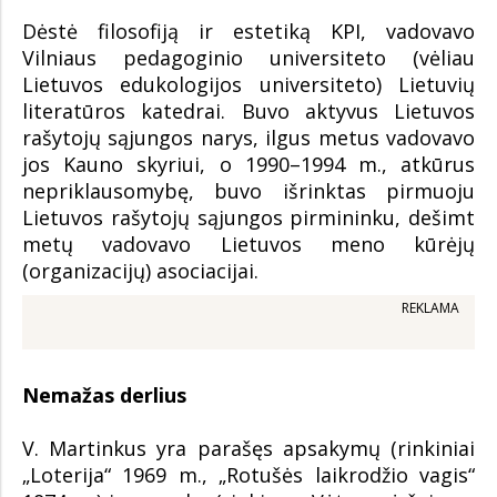
Dėstė filosofiją ir estetiką KPI, vadovavo
Vilniaus pedagoginio universiteto (vėliau
Lietuvos edukologijos universiteto) Lietuvių
literatūros katedrai. Buvo aktyvus Lietuvos
rašytojų sąjungos narys, ilgus metus vadovavo
jos Kauno skyriui, o 1990–1994 m., atkūrus
nepriklausomybę, buvo išrinktas pirmuoju
Lietuvos rašytojų sąjungos pirmininku, dešimt
metų vadovavo Lietuvos meno kūrėjų
(organizacijų) asociacijai.
REKLAMA
Nemažas derlius
V. Martinkus yra parašęs apsakymų (rinkiniai
„Loterija“ 1969 m., „Rotušės laikrodžio vagis“