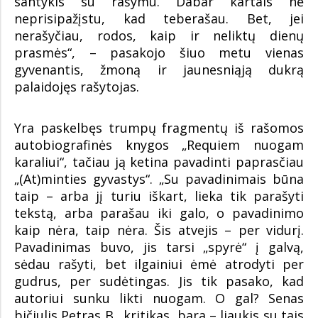
santykis su rašymu. Dabar kartais nė
neprisipažįstu, kad teberašau. Bet, jei
nerašyčiau, rodos, kaip ir neliktų dienų
prasmės“, – pasakojo šiuo metu vienas
gyvenantis, žmoną ir jaunesniąją dukrą
palaidojęs rašytojas.
Yra paskelbęs trumpų fragmentų iš rašomos
autobiografinės knygos „Requiem nuogam
karaliui“, tačiau ją ketina pavadinti paprasčiau
„(At)minties gyvastys“. „Su pavadinimais būna
taip – arba jį turiu iškart, lieka tik parašyti
tekstą, arba parašau iki galo, o pavadinimo
kaip nėra, taip nėra. Šis atvejis – per vidurį.
Pavadinimas buvo, jis tarsi „spyrė“ į galvą,
sėdau rašyti, bet ilgainiui ėmė atrodyti per
gudrus, per sudėtingas. Jis tik pasako, kad
autoriui sunku likti nuogam. O gal? Senas
bičiulis Petras B., kritikas, bara – liaukis su tais