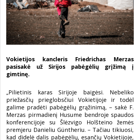
Vokietijos kancleris Friedrichas Merzas
pasisakė už Sirijos pabėgėlių grįžimą į
gimtinę.
„Pilietinis karas Sirijoje baigėsi. Nebeliko
priežasčių prieglobsčiui Vokietijoje ir todėl
galime pradėti pabėgėlių grąžinimą, – sakė F.
Merzas pirmadienį Husume bendroje spaudos
konferencijoje su Šlėzvigo Holšteino žemės
premjeru Danieliu Güntheriu. – Tačiau tikiuosi,
kad didelė dalis pabėgėlių, esančių Vokietijoje,