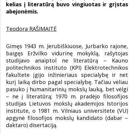
kelias į literatūrą buvo vingiuotas ir grįstas
abejonėmis.
Teodora RAŠIMAITĖ
Gimęs 1943 m. Jerubiškiuose, Jurbarko rajone,
baigęs Eržvilko vidurinę mokyklą, rašytojas
studijavo anaiptol ne literatūrą – Kauno
politechnikos instituto (KPI) Elektrotechnikos
fakultete įgijo inžinieriaus specialybę ir net
kurį laiką dirbo pagal specialybę. Tačiau vėliau
pasuko į humanitarinių mokslų lauką, bet vėlgi
– ne į literatūrą; 1970 m. pradėjo filosofijos
studijas Lietuvos mokslų akademijos Istorijos
institute, o 1981 m. Vilniaus universitete (VU)
apgynė filosofijos mokslų kandidato (dabar –
daktaro) disertaciją.