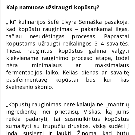
Kaip namuose užsiraugti kopūstų?
„Iki“ kulinarijos šefė Elvyra Semaška pasakoja,
kad kopūstų rauginimas – pakankamai ilgas,
tačiau nesudėtingas procesas. Paprastai
kopūstams užraugti reikalingos 3–4 savaitės.
Tiesa, raugintus kopūstus galima valgyti
kiekviename rauginimo proceso etape, todėl
nėra minimalaus ar maksimalaus
fermentacijos laiko. Kelias dienas ar savaitę
pasifermentavę kopūstai bus kur kas
švelnesnio skonio.
„Kopūstų rauginimas nereikalauja nei įmantrių
ingredientų, nei prietaisų. Viskas, ką jums
reikia padaryti, tai susmulkintus kopūstus
sumaišyti su trupučiu druskos, viską sudėti į
indą, suslėgti ir laukti. Žinoma, kad būtų