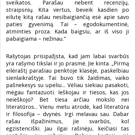
sveikatos. Parašau nebent recenzijų,
straipsnių. Kita vertus, beveik kasdien po
eilutę kitą rašau nesibaigiančią esė apie savo
paties gyvenimą. Tai – egodokumentinė,
atminties proza. Kada baigsiu, ar iš viso ji
pabaigiama – nežinau.“
Rašytojas prisipažįsta, kad jam labai svarbūs
yra rašymo tikslai ir jo prasmė. Jie kinta. „Pirmą
eilėraštį parašiau penktoje klasėje, paskelbiau
sienlaikraštyje. Tai buvo tik žaidimas, vaiko
pašnekesys su upeliu... Vėliau siekiau pasakoti,
mėgau fantazuoti. Ieškojau ir tiesos, kas jos
neieškojo? Bet tiesa arčiau mokslo nei
literatūros... Vienu metu atrodė, kad literatūra
ir filosofija – dvynės. Irgi melavau sau. Dabar
rašau išpažinimus, jie svarbūs, kol
egzistenciški. Jau ilgai rašinėju, keičiasi tas