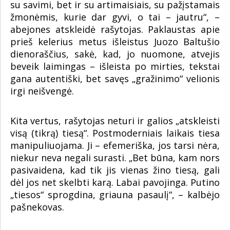
su savimi, bet ir su artimaisiais, su pažįstamais
žmonėmis, kurie dar gyvi, o tai – jautru“, –
abejones atskleidė rašytojas. Paklaustas apie
prieš kelerius metus išleistus Juozo Baltušio
dienoraščius, sakė, kad, jo nuomone, atvejis
beveik laimingas – išleista po mirties, tekstai
gana autentiški, bet savęs „gražinimo“ velionis
irgi neišvengė.
Kita vertus, rašytojas neturi ir galios „atskleisti
visą (tikrą) tiesą“. Postmoderniais laikais tiesa
manipuliuojama. Ji – efemeriška, jos tarsi nėra,
niekur neva negali surasti. „Bet būna, kam nors
pasivaidena, kad tik jis vienas žino tiesą, gali
dėl jos net skelbti karą. Labai pavojinga. Putino
„tiesos“ sprogdina, griauna pasaulį“, – kalbėjo
pašnekovas.