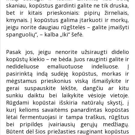
skaniau, kopūstus gardinti galite ne tik druska,
bet ir kitais prieskoniais: pipirų žirneliais,
kmynais. Į kopūstus galima įtarkuoti ir morkų,
jeigu norite daugiau rūgštelės – galite įmaišyti
spanguolių“, – kalba „Iki“ šefė.
Pasak jos, jeigu nenorite užsiraugti didelio
kopūstų kiekio – ne bėda. Juos rauginti galite ir
nedideliuose emaliuotuose indeliuose. Į
pasirinktą indą sudėję kopūstus, morkas ir
mėgstamus prieskonius viską išmaišykite ir
gerai suspauskite lėkšte, dangčiu ar kitu
sunkiu daiktu bei laikykite vėsioje vietoje.
Rūgdami kopūstai išskiria natūralų skystį, į
kurį kelioms savaitėms panardintas kopūstas
lėtai fermentuojasi ir tampa traškus, rūgštus
bei pripildęs įvairiausių gerųjų medžiagų.
Būtent dėl šios priežasties rauginant kopūstus