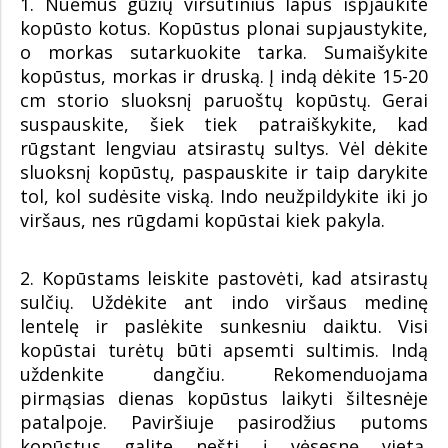
1. Nuėmus gūžių viršutinius lapus išpjaukite
kopūsto kotus. Kopūstus plonai supjaustykite,
o morkas sutarkuokite tarka. Sumaišykite
kopūstus, morkas ir druską. Į indą dėkite 15-20
cm storio sluoksnį paruoštų kopūstų. Gerai
suspauskite, šiek tiek patraiškykite, kad
rūgstant lengviau atsirastų sultys. Vėl dėkite
sluoksnį kopūstų, paspauskite ir taip darykite
tol, kol sudėsite viską. Indo neužpildykite iki jo
viršaus, nes rūgdami kopūstai kiek pakyla.
2. Kopūstams leiskite pastovėti, kad atsirastų
sulčių. Uždėkite ant indo viršaus medinę
lentelę ir paslėkite sunkesniu daiktu. Visi
kopūstai turėtų būti apsemti sultimis. Indą
uždenkite dangčiu. Rekomenduojama
pirmąsias dienas kopūstus laikyti šiltesnėje
patalpoje. Paviršiuje pasirodžius putoms
kopūstus galite nešti į vėsesnę vietą.