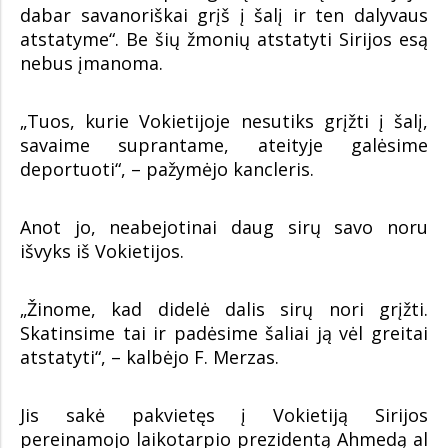
dabar savanoriškai grįš į šalį ir ten dalyvaus
atstatyme“. Be šių žmonių atstatyti Sirijos esą
nebus įmanoma.
„Tuos, kurie Vokietijoje nesutiks grįžti į šalį,
savaime suprantame, ateityje galėsime
deportuoti“, – pažymėjo kancleris.
Anot jo, neabejotinai daug sirų savo noru
išvyks iš Vokietijos.
„Žinome, kad didelė dalis sirų nori grįžti.
Skatinsime tai ir padėsime šaliai ją vėl greitai
atstatyti“, – kalbėjo F. Merzas.
Jis sakė pakvietęs į Vokietiją Sirijos
pereinamojo laikotarpio prezidentą Ahmedą al