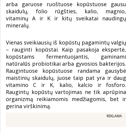
arba garuose ruoštuose kopūstuose gausu
skaidulų, folio rūgšties, kalio, magnio,
vitaminų A ir K ir kitų sveikatai naudingų
mineralų.
Vienas sveikiausių iš kopūstų pagamintų valgių
– rauginti kopūstai. Kaip pasakoja ekspertė,
kopūstams fermentuojantis, gaminami
natūralūs probiotikai arba gyvosios bakterijos.
Raugintuose kopūstuose randama gausybė
maistinių skaidulų, juose taip pat yra ir daug
vitamino C ir K, kalio, kalcio ir fosforo.
Raugintų kopūstų vartojimas ne tik aprūpina
organizmą reikiamomis medžiagomis, bet ir
gerina virškinimą.
REKLAMA