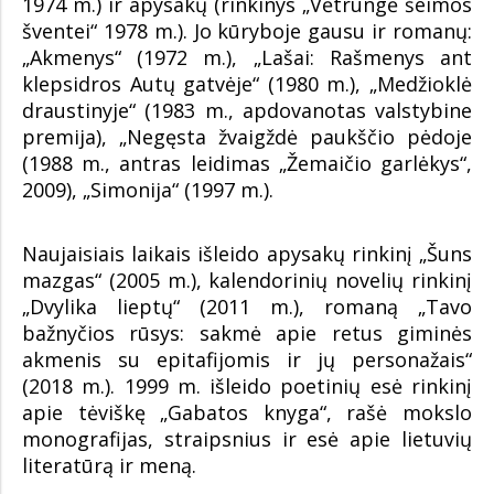
1974 m.) ir apysakų (rinkinys „Vėtrungė šeimos
šventei“ 1978 m.). Jo kūryboje gausu ir romanų:
„Akmenys“ (1972 m.), „Lašai: Rašmenys ant
klepsidros Autų gatvėje“ (1980 m.), „Medžioklė
draustinyje“ (1983 m., apdovanotas valstybine
premija), „Negęsta žvaigždė paukščio pėdoje
(1988 m., antras leidimas „Žemaičio garlėkys“,
2009), „Simonija“ (1997 m.).
Naujaisiais laikais išleido apysakų rinkinį „Šuns
mazgas“ (2005 m.), kalendorinių novelių rinkinį
„Dvylika lieptų“ (2011 m.), romaną „Tavo
bažnyčios rūsys: sakmė apie retus giminės
akmenis su epitafijomis ir jų personažais“
(2018 m.). 1999 m. išleido poetinių esė rinkinį
apie tėviškę „Gabatos knyga“, rašė mokslo
monografijas, straipsnius ir esė apie lietuvių
literatūrą ir meną.