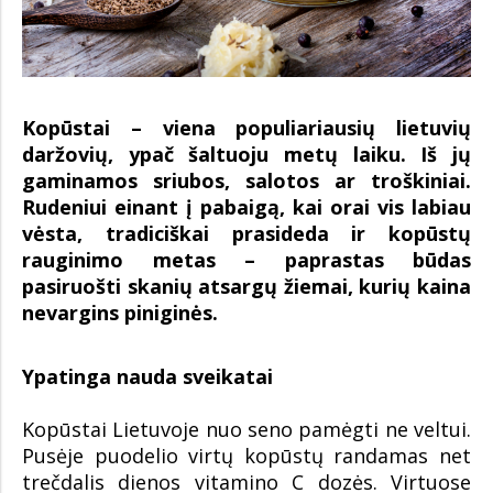
Kopūstai – viena populiariausių lietuvių
daržovių, ypač šaltuoju metų laiku. Iš jų
gaminamos sriubos, salotos ar troškiniai.
Rudeniui einant į pabaigą, kai orai vis labiau
vėsta, tradiciškai prasideda ir kopūstų
rauginimo metas – paprastas būdas
pasiruošti skanių atsargų žiemai, kurių kaina
nevargins piniginės.
Ypatinga nauda sveikatai
Kopūstai Lietuvoje nuo seno pamėgti ne veltui.
Pusėje puodelio virtų kopūstų randamas net
trečdalis dienos vitamino C dozės. Virtuose