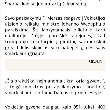
Sharaa, kad su juo aptartų šį klausimą.
Savo pasisakymu F. Merzas reagavo į Vokietijos
užsienio reikalų ministro Johanno Wadephulo
pareiškimą. Šis lankydamasis pilietinio karo
nualintoje šalyje pareiškė abejones, kad
trumpuoju laikotarpiu į gimtinę savanoriškai
grįš didelis skaičius sirų pabėgėlių, nes šalis
smarkiai sugriauta.
REKLAMA
„Čia praktiškai neįmanoma tikrai oriai gyventi“,
– teigė ministras po apsilankymo Harastoje,
smarkiai nuniokotame Damasko priemiestyje.
Vokietija gyvena daugiau kaip 951 tūkst. 400