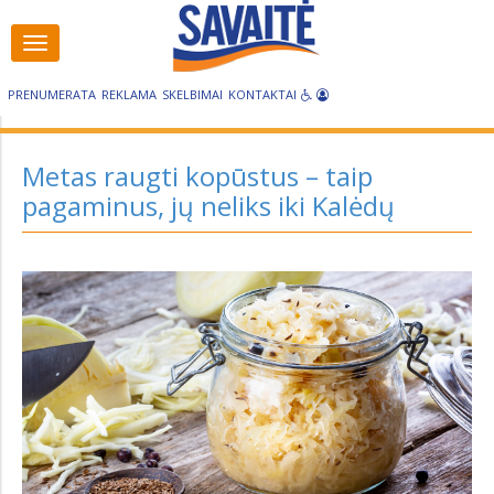
Visos
Visos
kategorijos
kategorijos
PRENUMERATA
REKLAMA
SKELBIMAI
KONTAKTAI
Metas raugti kopūstus – taip
pagaminus, jų neliks iki Kalėdų