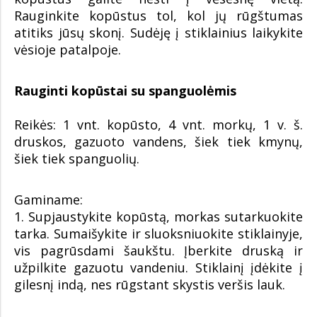
Rauginkite kopūstus tol, kol jų rūgštumas
atitiks jūsų skonį. Sudėję į stiklainius laikykite
vėsioje patalpoje.
Rauginti kopūstai su spanguolėmis
Reikės: 1 vnt. kopūsto, 4 vnt. morkų, 1 v. š.
druskos, gazuoto vandens, šiek tiek kmynų,
šiek tiek spanguolių.
Gaminame:
1. Supjaustykite kopūstą, morkas sutarkuokite
tarka. Sumaišykite ir sluoksniuokite stiklainyje,
vis pagrūsdami šaukštu. Įberkite druską ir
užpilkite gazuotu vandeniu. Stiklainį įdėkite į
gilesnį indą, nes rūgstant skystis veršis lauk.