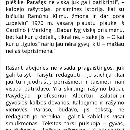
plėšikė. Parašęs ne viską juk gali patikrinti“, –
kalbėjo rašytojas, prisiminęs istoriją, kai su
bičiuliu Ramūnu Klimu, žmona ir dar pora
„upeivių“ 1970 m. vasarą plaustu plaukė iš
Gardino į Merkinę. „Dabar lyg viską prisimenu,
bet kai kurių detalių tikrai ne, – sakė jis. – O kai
kurių „įgulos“ narių jau nėra gyvų, kiti – mažiau
nei aš teprisimena.“
Rašant abejonės ne visada pragaištingos, juk
gali taisyti. Taisyti, redaguoti – jo stichija. „Kai
jau turi juodraštį, perrašinėti ir taisinėti man
visada patikdavo. Yra skirtingi rašymo būdai.
Pavydėjau profesoriui Albertui Zalatoriui
gyvosios kalbos dovanos. Kalbėjimo ir rašymo
vienovės. Parašo, būdavo, jis tekstą, nė
redaguoti jo nereikia – gal tik kablelius, visai
smulkmenas. Tekstas tarsi pulsuoja – gyvas,