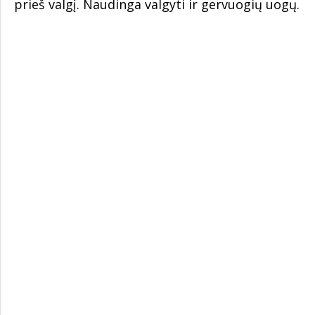
prieš valgį. Naudinga valgyti ir gervuogių uogų.