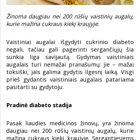
Žinoma daugiau nei 200 rūšių vaistinių augalų,
kurie mažina cukraus kiekį kraujyje.
Vaistiniai augalai išgydyti cukrinio diabeto
negali, tačiau gali pagerinti sergančiųjų šia
sunkia liga savijautą. Gydymas vaistiniais
augalais turi nemažai pranašumų: jie – mažai
toksiški, jais galima gydytis ilgesnį laiką. Visgi
prieš gydantis vaistiniais augalais patariama
pasitarti su gydytoju.
Pradinė diabeto stadija
Pasak liaudies medicinos žinovų, yra žinoma
daugiau nei 200 rūšių vaistinių augalų, kurie
mažina cukraus kiekį kraujyje. Sergantiesiems