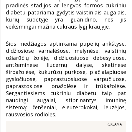
pradinės stadijos ar lengvos formos cukriniu
diabetu patariama gydytis vaistiniais augalais,
kurių sudėtyje yra guanidino, nes jis
veiksmingai mažina cukraus lygį kraujyje.
Šios medžiagos aptinkama pupelių ankštyse,
didžiosiose varnalėšose, mėlynėse, vaistinių
ožiarūčių žolėje, didžiuosiuose debesyluose,
antžeminėse liucernų dalyse, skėtinėse
širdažolėse, kukurūzų purkose, plačialapiuose
gysločiuose, paprastuosiuose varpučiuose,
paprastosiose jonažolėse ir trūkažolėse.
Sergantiesiems cukriniu diabetu taip pat
naudingi augalai, stiprinantys imuninę
sistemą: ženšeniai, eleuterokokai, leuzėjos,
rausvosios rodiolės.
REKLAMA