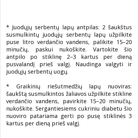
* Juodųjų serbentų lapų antpilas: 2 šaukštus
susmulkintų juodųjų serbentų lapų užpilkite
puse litro verdančio vandens, palikite 15–20
minučių, paskui nukoškite. Vartokite šio
antpilo po stiklinę 2–3 kartus per dieną
pusvalandį prieš valgį. Naudinga valgyti ir
juodųjų serbentų uogų.
* Graikinių riešutmedžių lapų nuoviras:
šaukštą susmulkintos žaliavos užpilkite stikline
verdančio vandens, pavirkite 15–20 minučių,
nukoškite. Sergantiesiems cukriniu diabetu šio
nuoviro patariama gerti po pusę stiklinės 3
kartus per dieną prieš valgį.