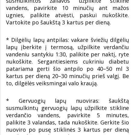
susmulkintos žaliavos užpilkite stikline
vandens, pavirkite 10 minučių ant mažos
ugnies, palikite atvėsti, paskui nukoškite.
Vartokite po šaukštą 3 kartus per dieną.
* Dilgėlių lapų antpilas: vakare šviežių dilgėlių
lapų įberkite į termosą, užpilkite verdančiu
vandeniu santykiu 1:30, palikite per naktį, ryte
nukoškite. Sergantiesiems cukriniu diabetu
patariama gerti šio antpilo po 40–50 ml 3
kartus per dieną 20–30 minučių prieš valgį. Be
to, dilgėlės veiksmingai valo kraują.
* Gervuogių lapų nuoviras: šaukštą
susmulkintų gervuogių lapų užpilkite stikline
verdančio vandens, pavirkite 5 minutes,
palikite 3 valandas, tada nukoškite. Gerkite šio
nuoviro po pusę stiklinės 3 kartus per dieną