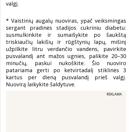
valgį.
* Vaistinių augalų nuoviras, ypač veiksmingas
sergant pradinės stadijos cukriniu diabetu:
susmulkinkite ir sumaišykite po šaukštą
triskiaučių lakišių ir rūgštynių lapų, mišinį
užpilkite litru verdančio vandens, pavirkite
pusvalandį ant mažos ugnies, palikite 20–30
minučių, paskui nukoškite. Šio nuoviro
patariama gerti po ketvirtadalį stiklinės 3
kartus per dieną pusvalandį prieš valgį.
Nuovirą laikykite šaldytuve.
REKLAMA