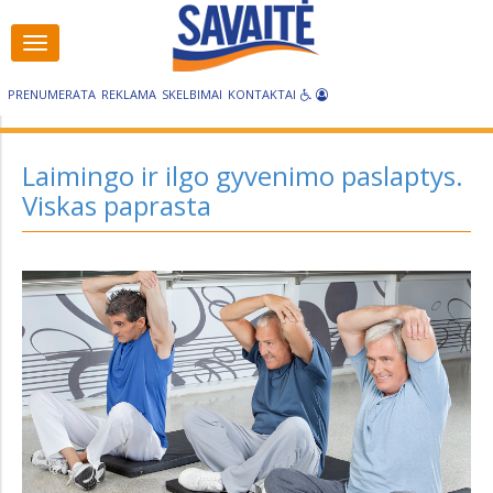
Visos
Visos
kategorijos
kategorijos
PRENUMERATA
REKLAMA
SKELBIMAI
KONTAKTAI
Laimingo ir ilgo gyvenimo paslaptys.
Viskas paprasta