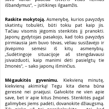
išbandymus“, – įsitikinęs ilgaamžis.
Raskite mokytoją.
Asmenybę, kurios pavyzdys
skatintų tobulėti, būti tokiu pat kaip jis.
Tačiau visomis jėgomis stenkitės jį pranokti.
Japonų gydytojas pasakojo, kad toks pavyzdys
pirmiausia jam buvo tėvas, vėliau susižavėjo ir
įkvėpimo sėmėsi iš kitų asmenybių.
„Sudėtingoje situacijoje aš stengdavausi
įsivaizduoti, kaip manimi dėti pasielgtų tie
žmonės“, – sako japonų išminčius.
Mėgaukitės gyvenimu.
Kiekvieną minutę,
kiekvieną akimirką! Теgu kita diena būna
geresnė nei praėjusi. Galvokite ne vien apie
save, bet ir apie kitus žmones. Stenkitės pagal
galimybes jiems padėti, dovanokite džiaugsmą.