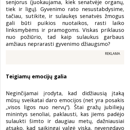
senjorus (juokaujama, kiek senatvėje organų,
tiek ir ligų). Gyvenimo rato nesustabdysime,
tačiau, sutikite, ir sulaukęs senatvės žmogus
gali būti puikios nuotaikos, rasti laiko
linksmybėms ir pramogoms. Viskas priklauso
nuo požiūrio, tad kaip sulaukus garbaus
amžiaus neprarasti gyvenimo džiaugsmo?
REKLAMA
Teigiamų emocijų galia
Neginčijamai įrodyta, kad didžiausią įtaką
mūsų sveikatai daro emocijos (net yra posakis
„visos ligos nuo nervų“). Štai gražų jubiliejų
minintys senoliai, paklausti, kas jiems padėjo
sulaukti šimto ir daugiau metų, dažniausiai
atsako, kad saikingai valgė viską, nevengdavo