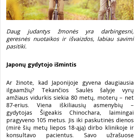
Daug judantys žmonės yra darbingesni,
geresnės nuotaikos ir išvaizdos, labiau savimi
pasitiki.
Japonų gydytojo išmintis
Ar žinote, kad Japonijoje gyvena daugiausia
ilgaamžių? Tekančios Saulės šalyje vyrų
amžiaus vidurkis siekia 80 metų, moterų – net
87-erius. Viena iškiliausių asmenybių –
gydytojas Šigeakis Chinochara, laimingai
pragyveno 105 metus. Jis iki paskutinės dienos
(mirė šių metų liepos 18-ąją) dirbo klinikoje ir
konsultavo pacientus. Savo užrašuose