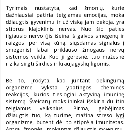
Tyrimais nustatyta, kad žmonių, kurie
dažniausiai patiria teigiamas emocijas, moka
džiaugtis gyvenimu ir už viską jam dėkoja, yra
stiprus klajoklinis nervas. Nuo šio paties
ilgiausio nervo (jis išeina iš galvos smegenų ir
raizgosi per visą kūną, siųsdamas signalus į
smegenis) labai priklauso žmogaus nervų
sistemos veikla. Kuo ji geresnė, tuo mažesnė
rizika sirgti širdies ir kraujagyslių ligomis.
Be to, įrodyta, kad juntant dėkingumą
organizme vyksta ypatingos cheminės
reakcijos, kurios tiesiogiai aktyviną imuninę
sistemą. Šveicarų mokslininkai išskiria du itin
teigiamus veiksnius. Pirma, gebėjimas
džiaugtis tuo, ką turime, mažina streso lygį
organizme, būtent dėl to stiprėja imunitetas.
Antra, žmonės, mokantys džiaugtis gyvenimu,