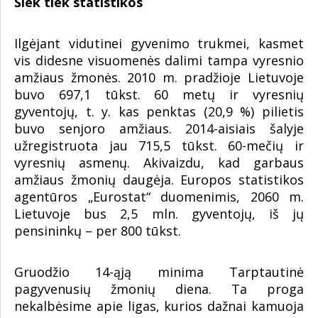
Šiek tiek statistikos
Ilgėjant vidutinei gyvenimo trukmei, kasmet
vis didesne visuomenės dalimi tampa vyresnio
amžiaus žmonės. 2010 m. pradžioje Lietuvoje
buvo 697,1 tūkst. 60 metų ir vyresnių
gyventojų, t. y. kas penktas (20,9 %) pilietis
buvo senjoro amžiaus. 2014-aisiais šalyje
užregistruota jau 715,5 tūkst. 60-mečių ir
vyresnių asmenų. Akivaizdu, kad garbaus
amžiaus žmonių daugėja. Europos statistikos
agentūros „Eurostat“ duomenimis, 2060 m.
Lietuvoje bus 2,5 mln. gyventojų, iš jų
pensininkų – per 800 tūkst.
Gruodžio 14-ąją minima Tarptautinė
pagyvenusių žmonių diena. Ta proga
nekalbėsime apie ligas, kurios dažnai kamuoja