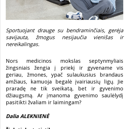
Sportuojant drauge su bendraminčiais, gerėja
savijauta, žmogus nesijaučia vienišas ir
nereikalingas.
Nors medicinos mokslas septynmyliais
žingsniais žengia į priekį ir gyvename vis
geriau, žmones, ypač sulaukusius brandaus
amžiaus, kamuoja begalė įvairiausių ligų. Jie
praradę ne tik sveikatą, bet ir gyvenimo
džiaugsmą. Ar įmanoma gyvenimo saulėlydį
pasitikti žvaliam ir laimingam?
Dalia ALEKNIENĖ