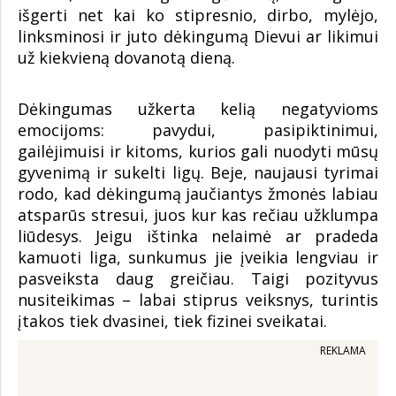
išgerti net kai ko stipresnio, dirbo, mylėjo,
linksminosi ir juto dėkingumą Dievui ar likimui
už kiekvieną dovanotą dieną.
Dėkingumas užkerta kelią negatyvioms
emocijoms: pavydui, pasipiktinimui,
gailėjimuisi ir kitoms, kurios gali nuodyti mūsų
gyvenimą ir sukelti ligų. Beje, naujausi tyrimai
rodo, kad dėkingumą jaučiantys žmonės labiau
atsparūs stresui, juos kur kas rečiau užklumpa
liūdesys. Jeigu ištinka nelaimė ar pradeda
kamuoti liga, sunkumus jie įveikia lengviau ir
pasveiksta daug greičiau. Taigi pozityvus
nusiteikimas – labai stiprus veiksnys, turintis
įtakos tiek dvasinei, tiek fizinei sveikatai.
REKLAMA