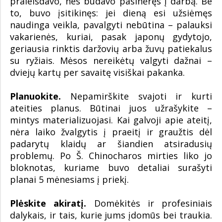
praleisdavo, nes būdavo pasinėręs į darbą. Be
to, buvo įsitikinęs: jei dieną esi užsiėmęs
naudinga veikla, pavalgyti nebūtina – palauksi
vakarienės, kuriai, pasak japonų gydytojo,
geriausia rinktis daržovių arba žuvų patiekalus
su ryžiais. Mėsos nereikėtų valgyti dažnai –
dviejų kartų per savaitę visiškai pakanka.
Planuokite.
Nepamirškite svajoti ir kurti
ateities planus. Būtinai juos užrašykite –
mintys materializuojasi. Kai galvoji apie ateitį,
nėra laiko žvalgytis į praeitį ir graužtis dėl
padarytų klaidų ar šiandien atsiradusių
problemų. Po Š. Chinocharos mirties liko jo
bloknotas, kuriame buvo detaliai surašyti
planai 5 mėnesiams į priekį.
Plėskite akiratį.
Domėkitės ir profesiniais
dalykais, ir tais, kurie jums įdomūs bei traukia.