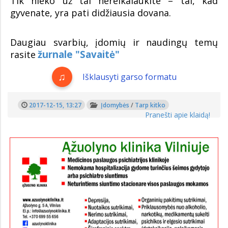
Tik nieko už tai nereikalaukite – tai, kad
gyvenate, yra pati didžiausia dovana.
Daugiau svarbių, įdomių ir naudingų temų
žurnale "Savaitė"
rasite
Išklausyti garso formatu
2017-12-15, 13:27
Įdomybės
/
Tarp kitko
Pranešti apie klaidą!