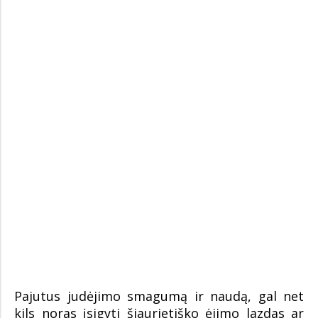
Pajutus judėjimo smagumą ir naudą, gal net
kils noras įsigyti šiaurietiško ėjimo lazdas ar