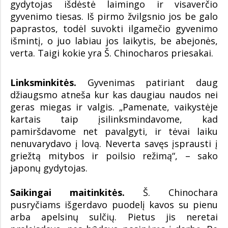
gydytojas išdėstė laimingo ir visaverčio
gyvenimo tiesas. Iš pirmo žvilgsnio jos be galo
paprastos, todėl suvokti ilgamečio gyvenimo
išmintį, o juo labiau jos laikytis, be abejonės,
verta. Taigi kokie yra Š. Chinocharos priesakai.
Linksminkitės.
Gyvenimas patiriant daug
džiaugsmo atneša kur kas daugiau naudos nei
geras miegas ir valgis. „Pamenate, vaikystėje
kartais taip įsilinksmindavome, kad
pamiršdavome net pavalgyti, ir tėvai laiku
nenuvarydavo į lovą. Neverta savęs įsprausti į
griežtą mitybos ir poilsio režimą“, – sako
japonų gydytojas.
Saikingai maitinkitės.
Š. Chinochara
pusryčiams išgerdavo puodelį kavos su pienu
arba apelsinų sulčių. Pietus jis neretai