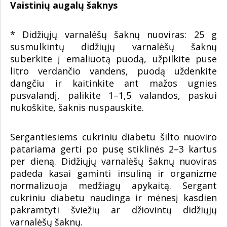
Vaistinių augalų šaknys
* Didžiųjų varnalėšų šaknų nuoviras: 25 g
susmulkintų didžiųjų varnalėšų šaknų
suberkite į emaliuotą puodą, užpilkite puse
litro verdančio vandens, puodą uždenkite
dangčiu ir kaitinkite ant mažos ugnies
pusvalandį, palikite 1–1,5 valandos, paskui
nukoškite, šaknis nuspauskite.
Sergantiesiems cukriniu diabetu šilto nuoviro
patariama gerti po pusę stiklinės 2–3 kartus
per dieną. Didžiųjų varnalėšų šaknų nuoviras
padeda kasai gaminti insuliną ir organizme
normalizuoja medžiagų apykaitą. Sergant
cukriniu diabetu naudinga ir mėnesį kasdien
pakramtyti šviežių ar džiovintų didžiųjų
varnalėšų šaknų.