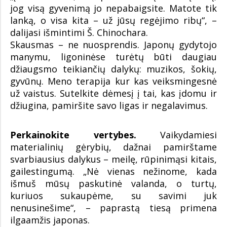
jog visą gyvenimą jo nepabaigsite. Matote tik
lanką, o visa kita – už jūsų regėjimo ribų“, –
dalijasi išmintimi Š. Chinochara.
Skausmas – ne nuosprendis. Japonų gydytojo
manymu, ligoninėse turėtų būti daugiau
džiaugsmo teikiančių dalykų: muzikos, šokių,
gyvūnų. Meno terapija kur kas veiksmingesnė
už vaistus. Sutelkite dėmesį į tai, kas įdomu ir
džiugina, pamiršite savo ligas ir negalavimus.
Perkainokite vertybes.
Vaikydamiesi
materialinių gėrybių, dažnai pamirštame
svarbiausius dalykus – meilę, rūpinimąsi kitais,
gailestingumą. „Nė vienas nežinome, kada
išmuš mūsų paskutinė valanda, o turtų,
kuriuos sukaupėme, su savimi juk
nenusinešime“, – paprastą tiesą primena
ilgaamžis japonas.