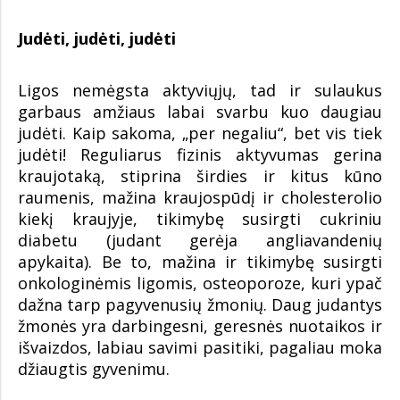
Judėti, judėti, judėti
Ligos nemėgsta aktyviųjų, tad ir sulaukus
garbaus amžiaus labai svarbu kuo daugiau
judėti. Kaip sakoma, „per negaliu“, bet vis tiek
judėti! Reguliarus fizinis aktyvumas gerina
kraujotaką, stiprina širdies ir kitus kūno
raumenis, mažina kraujospūdį ir cholesterolio
kiekį kraujyje, tikimybę susirgti cukriniu
diabetu (judant gerėja angliavandenių
apykaita). Be to, mažina ir tikimybę susirgti
onkologinėmis ligomis, osteoporoze, kuri ypač
dažna tarp pagyvenusių žmonių. Daug judantys
žmonės yra darbingesni, geresnės nuotaikos ir
išvaizdos, labiau savimi pasitiki, pagaliau moka
džiaugtis gyvenimu.