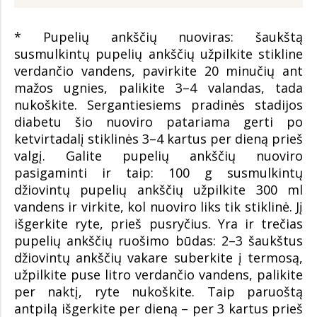
* Pupelių ankščių nuoviras: šaukštą
susmulkintų pupelių ankščių užpilkite stikline
verdančio vandens, pavirkite 20 minučių ant
mažos ugnies, palikite 3–4 valandas, tada
nukoškite. Sergantiesiems pradinės stadijos
diabetu šio nuoviro patariama gerti po
ketvirtadalį stiklinės 3–4 kartus per dieną prieš
valgį. Galite pupelių ankščių nuoviro
pasigaminti ir taip: 100 g susmulkintų
džiovintų pupelių ankščių užpilkite 300 ml
vandens ir virkite, kol nuoviro liks tik stiklinė. Jį
išgerkite ryte, prieš pusryčius. Yra ir trečias
pupelių ankščių ruošimo būdas: 2–3 šaukštus
džiovintų ankščių vakare suberkite į termosą,
užpilkite puse litro verdančio vandens, palikite
per naktį, ryte nukoškite. Taip paruoštą
antpilą išgerkite per dieną – per 3 kartus prieš