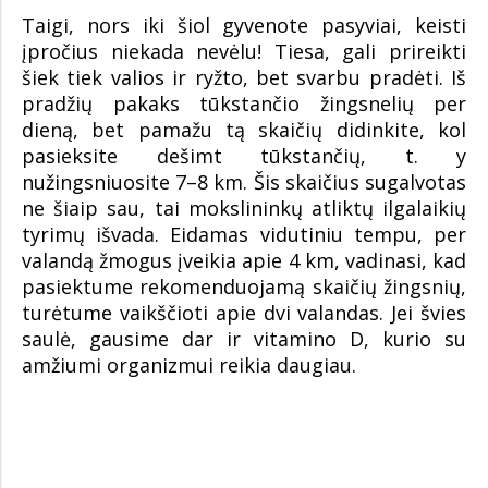
Taigi, nors iki šiol gyvenote pasyviai, keisti
įpročius niekada nevėlu! Tiesa, gali prireikti
šiek tiek valios ir ryžto, bet svarbu pradėti. Iš
pradžių pakaks tūkstančio žingsnelių per
dieną, bet pamažu tą skaičių didinkite, kol
pasieksite dešimt tūkstančių, t. y
nužingsniuosite 7–8 km. Šis skaičius sugalvotas
ne šiaip sau, tai mokslininkų atliktų ilgalaikių
tyrimų išvada. Eidamas vidutiniu tempu, per
valandą žmogus įveikia apie 4 km, vadinasi, kad
pasiektume rekomenduojamą skaičių žingsnių,
turėtume vaikščioti apie dvi valandas. Jei švies
saulė, gausime dar ir vitamino D, kurio su
amžiumi organizmui reikia daugiau.