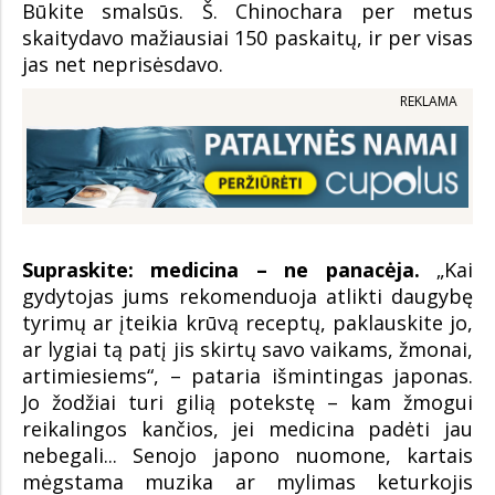
Būkite smalsūs. Š. Chinochara per metus
skaitydavo mažiausiai 150 paskaitų, ir per visas
jas net neprisėsdavo.
REKLAMA
Supraskite: medicina – ne panacėja.
„Kai
gydytojas jums rekomenduoja atlikti daugybę
tyrimų ar įteikia krūvą receptų, paklauskite jo,
ar lygiai tą patį jis skirtų savo vaikams, žmonai,
artimiesiems“, – pataria išmintingas japonas.
Jo žodžiai turi gilią potekstę – kam žmogui
reikalingos kančios, jei medicina padėti jau
nebegali... Senojo japono nuomone, kartais
mėgstama muzika ar mylimas keturkojis