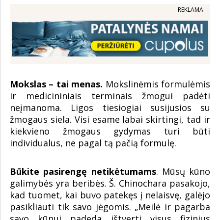
REKLAMA
Mokslas – tai menas.
Mokslinėmis formulėmis
ir medicininiais terminais žmogui padėti
neįmanoma. Ligos tiesiogiai susijusios su
žmogaus siela. Visi esame labai skirtingi, tad ir
kiekvieno žmogaus gydymas turi būti
individualus, ne pagal tą pačią formulę.
Būkite pasirengę netikėtumams
. Mūsų kūno
galimybės yra beribės. Š. Chinochara pasakojo,
kad tuomet, kai buvo patekęs į nelaisvę, galėjo
pasikliauti tik savo jėgomis. „Meilė ir pagarba
savo kūnui padeda ištverti visus fizinius