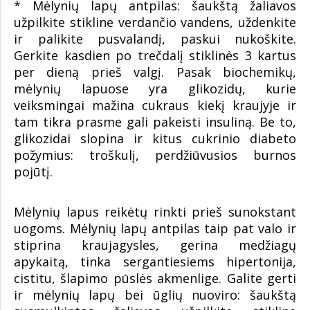
* Mėlynių lapų antpilas: šaukštą žaliavos
užpilkite stikline verdančio vandens, uždenkite
ir palikite pusvalandį, paskui nukoškite.
Gerkite kasdien po trečdalį stiklinės 3 kartus
per dieną prieš valgį. Pasak biochemikų,
mėlynių lapuose yra glikozidų, kurie
veiksmingai mažina cukraus kiekį kraujyje ir
tam tikra prasme gali pakeisti insuliną. Be to,
glikozidai slopina ir kitus cukrinio diabeto
požymius: troškulį, perdžiūvusios burnos
pojūtį.
Mėlynių lapus reikėtų rinkti prieš sunokstant
uogoms. Mėlynių lapų antpilas taip pat valo ir
stiprina kraujagysles, gerina medžiagų
apykaitą, tinka sergantiesiems hipertonija,
cistitu, šlapimo pūslės akmenlige. Galite gerti
ir mėlynių lapų bei ūglių nuoviro: šaukštą