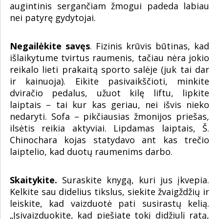
augintinis sergančiam žmogui padeda labiau
nei patyrę gydytojai.
Negailėkite savęs
. Fizinis krūvis būtinas, kad
išlaikytume tvirtus raumenis, tačiau nėra jokio
reikalo lieti prakaitą sporto salėje (juk tai dar
ir kainuoja). Eikite pasivaikščioti, minkite
dviračio pedalus, užuot kilę liftu, lipkite
laiptais – tai kur kas geriau, nei išvis nieko
nedaryti. Sofa – pikčiausias žmonijos priešas,
ilsėtis reikia aktyviai. Lipdamas laiptais, Š.
Chinochara kojas statydavo ant kas trečio
laiptelio, kad duotų raumenims darbo.
Skaitykite.
Suraskite knygą, kuri jus įkvepia.
Kelkite sau didelius tikslus, siekite žvaigždžių ir
leiskite, kad vaizduotė pati susirastų kelią.
„Įsivaizduokite, kad piešiate tokį didžiulį ratą,