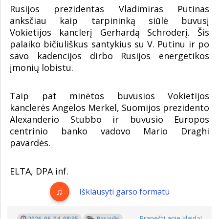
Rusijos prezidentas Vladimiras Putinas
anksčiau kaip tarpininką siūlė buvusį
Vokietijos kanclerį Gerhardą Schroderį. Šis
palaiko bičiuliškus santykius su V. Putinu ir po
savo kadencijos dirbo Rusijos energetikos
įmonių lobistu.
Taip pat minėtos buvusios Vokietijos
kanclerės Angelos Merkel, Suomijos prezidento
Alexanderio Stubbo ir buvusio Europos
centrinio banko vadovo Mario Draghi
pavardės.
ELTA, DPA inf.
Išklausyti garso formatu
Pranešti apie klaidą!
2026-06-04, 08:35
Pasaulis