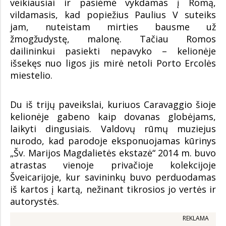
veikiausiai ir pasiėmė vykdamas į Romą,
vildamasis, kad popiežius Paulius V suteiks
jam, nuteistam mirties bausme už
žmogžudystę, malonę. Tačiau Romos
dailininkui pasiekti nepavyko – kelionėje
išsekęs nuo ligos jis mirė netoli Porto Ercolės
miestelio.
Du iš trijų paveikslai, kuriuos Caravaggio šioje
kelionėje gabeno kaip dovanas globėjams,
laikyti dingusiais. Valdovų rūmų muziejus
nurodo, kad parodoje eksponuojamas kūrinys
„Šv. Marijos Magdalietės ekstazė“ 2014 m. buvo
atrastas vienoje privačioje kolekcijoje
Šveicarijoje, kur savininkų buvo perduodamas
iš kartos į kartą, nežinant tikrosios jo vertės ir
autorystės.
REKLAMA