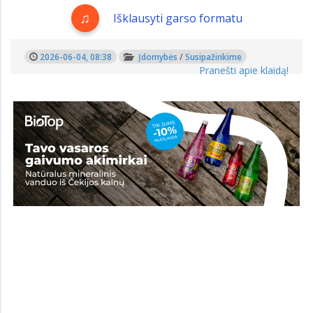
Išklausyti garso formatu
2026-06-04, 08:38
Įdomybės
/
Susipažinkime
Pranešti apie klaidą!