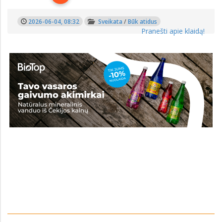
2026-06-04, 08:32
Sveikata
/
Būk atidus
Pranešti apie klaidą!