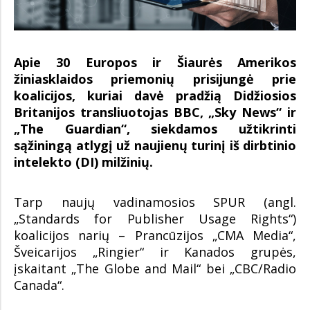
Apie 30 Europos ir Šiaurės Amerikos
žiniasklaidos priemonių prisijungė prie
koalicijos, kuriai davė pradžią Didžiosios
Britanijos transliuotojas BBC, „Sky News“ ir
„The Guardian“, siekdamos užtikrinti
sąžiningą atlygį už naujienų turinį iš dirbtinio
intelekto (DI) milžinių.
Tarp naujų vadinamosios SPUR (angl.
„Standards for Publisher Usage Rights“)
koalicijos narių – Prancūzijos „CMA Media“,
Šveicarijos „Ringier“ ir Kanados grupės,
įskaitant „The Globe and Mail“ bei „CBC/Radio
Canada“.