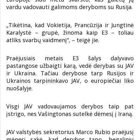
vardu vadovauti galimoms deryboms su Rusija.
„Tikėtina, kad Vokietija, Prancūzija ir Jungtinė
Karalystė – grupė, žinoma kaip E3 – toliau
atliks svarbų vaidmenį“, – teigė jie.
Praėjusiais metais E3 šalys dalyvavo
pastangose užbaigti karą, vedė derybas su JAV
ir Ukraina. Tačiau derybose tarp Rusijos ir
Ukrainos tarpininkavo JAV, o europiečiai liko
nuošalyje.
Visgi JAV vadovaujamos derybos taip pat
įstrigo, nes Vašingtonas sutelkė dėmesį į Iraną.
JAV valstybės sekretorius Marco Rubio praėjusį
mėnesį sakė, kad derybos tapo „begaliniu