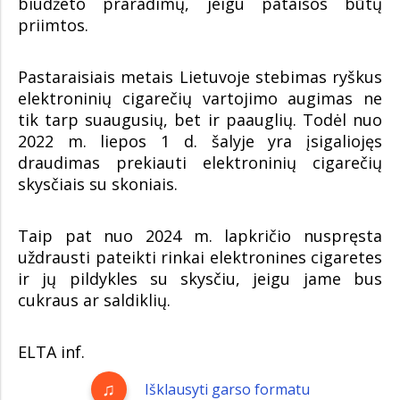
biudžeto praradimų, jeigu pataisos būtų
priimtos.
Pastaraisiais metais Lietuvoje stebimas ryškus
elektroninių cigarečių vartojimo augimas ne
tik tarp suaugusių, bet ir paauglių. Todėl nuo
2022 m. liepos 1 d. šalyje yra įsigaliojęs
draudimas prekiauti elektroninių cigarečių
skysčiais su skoniais.
Taip pat nuo 2024 m. lapkričio nuspręsta
uždrausti pateikti rinkai elektronines cigaretes
ir jų pildykles su skysčiu, jeigu jame bus
cukraus ar saldiklių.
ELTA inf.
Išklausyti garso formatu