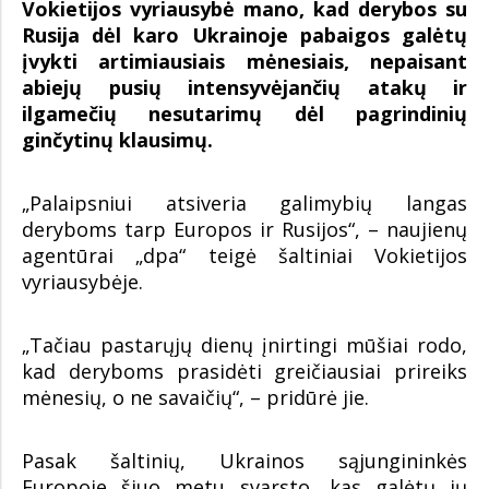
Vokietijos vyriausybė mano, kad derybos su
Rusija dėl karo Ukrainoje pabaigos galėtų
įvykti artimiausiais mėnesiais, nepaisant
abiejų pusių intensyvėjančių atakų ir
ilgamečių nesutarimų dėl pagrindinių
ginčytinų klausimų.
„Palaipsniui atsiveria galimybių langas
deryboms tarp Europos ir Rusijos“, – naujienų
agentūrai „dpa“ teigė šaltiniai Vokietijos
vyriausybėje.
„Tačiau pastarųjų dienų įnirtingi mūšiai rodo,
kad deryboms prasidėti greičiausiai prireiks
mėnesių, o ne savaičių“, – pridūrė jie.
Pasak šaltinių, Ukrainos sąjungininkės
Europoje šiuo metu svarsto, kas galėtų jų