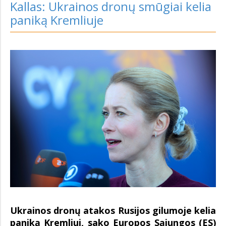
Kallas: Ukrainos dronų smūgiai kelia
paniką Kremliuje
Ukrainos dronų atakos Rusijos gilumoje kelia
paniką Kremliui, sako Europos Sąjungos (ES)