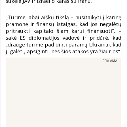
sukėlė JAV ir Izraelio karas su Iranu.
„Turime labai aiškų tikslą – nusitaikyti į karinę
pramonę ir finansų įstaigas, kad jos negalėtų
pritraukti kapitalo šiam karui finansuoti“, –
sakė ES diplomatijos vadovė ir pridūrė, kad
„drauge turime padidinti paramą Ukrainai, kad
ji galėtų apsiginti, nes šios atakos yra žiaurios“.
REKLAMA