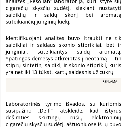
analizės „Resolian“ laboratoriją, kuri ištyrė šių
cigarečių skysčių sudėtį, siekiant nustatyti
saldiklių ir saldų skonį bei aromatą
suteikiančių junginių kiekį.
Identifikuojant analites buvo įtraukti ne tik
saldikliai ir saldaus skonio stiprikliai, bet ir
junginiai, suteikiantys saldų aromatą.
Ypatingas dėmesys atkreiptas į neotamą – itin
stiprų sintetinį saldiklį ir skonio stipriklį, kuris
yra net iki 13 tūkst. kartų saldesnis už cukrų.
REKLAMA
Laboratorinės tyrimo išvados, su kuriomis
susipažino „Delfi“, atskleidė, kad ištyrus
dešimties skirtingų rūšių elektroninių
cigarečių skysčių sudėtį, aštuoniuose iš jų buvo