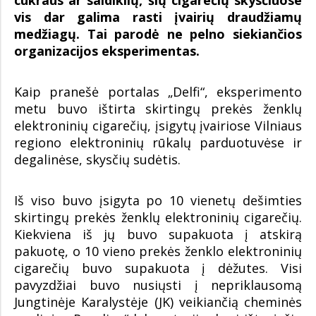
cukraus ar saldiklių, šių cigarečių skysčiuose
vis dar galima rasti įvairių draudžiamų
medžiagų. Tai parodė ne pelno siekiančios
organizacijos eksperimentas.
Kaip pranešė portalas „Delfi“, eksperimento
metu buvo ištirta skirtingų prekės ženklų
elektroninių cigarečių, įsigytų įvairiose Vilniaus
regiono elektroninių rūkalų parduotuvėse ir
degalinėse, skysčių sudėtis.
Iš viso buvo įsigyta po 10 vienetų dešimties
skirtingų prekės ženklų elektroninių cigarečių.
Kiekviena iš jų buvo supakuota į atskirą
pakuotę, o 10 vieno prekės ženklo elektroninių
cigarečių buvo supakuota į dėžutes. Visi
pavyzdžiai buvo nusiųsti į nepriklausomą
Jungtinėje Karalystėje (JK) veikiančią cheminės