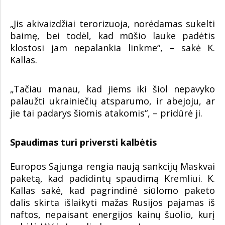
„Jis akivaizdžiai terorizuoja, norėdamas sukelti
baimę, bei todėl, kad mūšio lauke padėtis
klostosi jam nepalankia linkme“, – sakė K.
Kallas.
„Tačiau manau, kad jiems iki šiol nepavyko
palaužti ukrainiečių atsparumo, ir abejoju, ar
jie tai padarys šiomis atakomis“, – pridūrė ji.
Spaudimas turi priversti kalbėtis
Europos Sąjunga rengia naują sankcijų Maskvai
paketą, kad padidintų spaudimą Kremliui. K.
Kallas sakė, kad pagrindinė siūlomo paketo
dalis skirta išlaikyti mažas Rusijos pajamas iš
naftos, nepaisant energijos kainų šuolio, kurį