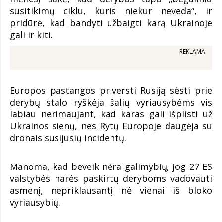
susitikimų ciklu, kuris niekur neveda“, ir
pridūrė, kad bandyti užbaigti karą Ukrainoje
gali ir kiti.
REKLAMA
Europos pastangos priversti Rusiją sėsti prie
derybų stalo ryškėja šalių vyriausybėms vis
labiau nerimaujant, kad karas gali išplisti už
Ukrainos sienų, nes Rytų Europoje daugėja su
dronais susijusių incidentų.
Manoma, kad beveik nėra galimybių, jog 27 ES
valstybės narės paskirtų deryboms vadovauti
asmenį, nepriklausantį nė vienai iš bloko
vyriausybių.