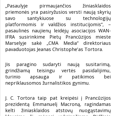
„Pasaulyje pirmaujančios žiniasklaidos
priemonės yra pasiryžusios versti naują skyrių
savo santykiuose su technologijų
platformomis ir valdžios institucijomis“, –
pasaulinės naujienų leidėjų asociacijos WAN-
IFRA susirinkime Pietų Prancūzijos mieste
Marselyje sakė „CMA Media“ direktoriaus
pavaduotojas Jeanas Christophe'as Tortora.
Jis paragino sudaryti naują susitarimą,
grindžiamą teisingu vertės pasidalijimu,
turinio apsauga ir patikimos bei
nepriklausomos žurnalistikos gynimu.
J. C. Tortora taip pat kreipėsi į Prancūzijos
prezidentą Emmanuelį Macroną, ragindamas
kelti žiniasklaidos atstovų nuogąstavimų