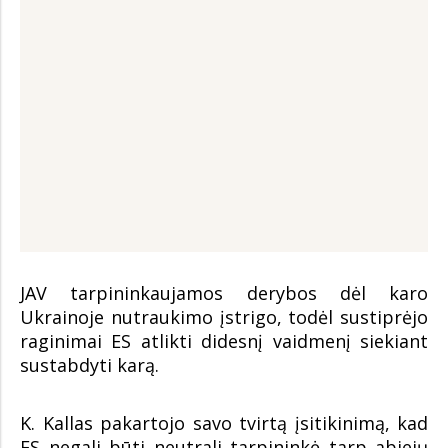
JAV tarpininkaujamos derybos dėl karo
Ukrainoje nutraukimo įstrigo, todėl sustiprėjo
raginimai ES atlikti didesnį vaidmenį siekiant
sustabdyti karą.
K. Kallas pakartojo savo tvirtą įsitikinimą, kad
ES negali būti neutrali tarpininkė tarp abiejų