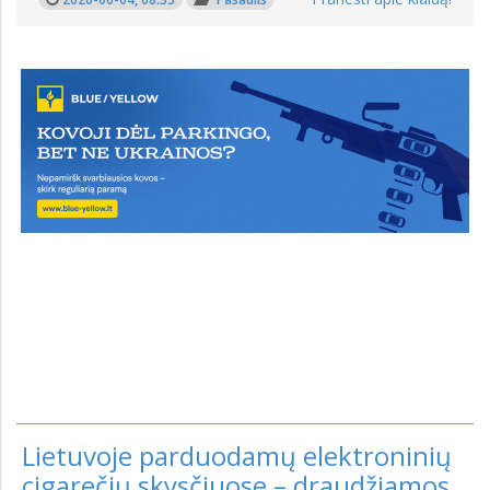
Lietuvoje parduodamų elektroninių
cigarečių skysčiuose – draudžiamos