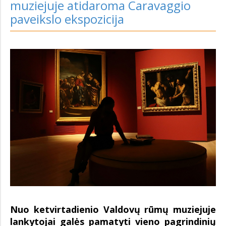
muziejuje atidaroma Caravaggio
paveikslo ekspozicija
Nuo ketvirtadienio Valdovų rūmų muziejuje
lankytojai galės pamatyti vieno pagrindinių