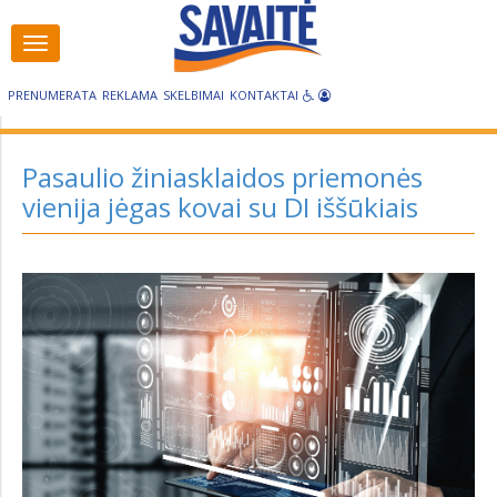
Visos
Visos
kategorijos
kategorijos
PRENUMERATA
REKLAMA
SKELBIMAI
KONTAKTAI
Pasaulio žiniasklaidos priemonės
vienija jėgas kovai su DI iššūkiais