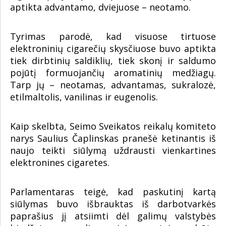
aptikta advantamo, dviejuose – neotamo.
Tyrimas parodė, kad visuose tirtuose
elektroninių cigarečių skysčiuose buvo aptikta
tiek dirbtinių saldiklių, tiek skonį ir saldumo
pojūtį formuojančių aromatinių medžiagų.
Tarp jų – neotamas, advantamas, sukralozė,
etilmaltolis, vanilinas ir eugenolis.
Kaip skelbta, Seimo Sveikatos reikalų komiteto
narys Saulius Čaplinskas pranešė ketinantis iš
naujo teikti siūlymą uždrausti vienkartines
elektronines cigaretes.
Parlamentaras teigė, kad paskutinį kartą
siūlymas buvo išbrauktas iš darbotvarkės
paprašius jį atsiimti dėl galimų valstybės