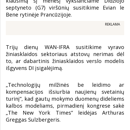
klausimą šį mėnesį vyksiančiame Didžiojo
septyneto (G7) viršūnių susitikime Evian le
Bene rytinėje Prancūzijoje.
REKLAMA
Trijų dienų WAN-IFRA susitikime vyravo
žiniasklaidos sektoriaus atstovų nerimas dėl
to, ar dabartinis žiniasklaidos verslo modelis
išgyvens DI įsigalėjimą.
„Technologijų milžinės be leidimo ar
kompensacijos išsiurbia naujienų svetainių
turinį“, kad gautų mokymo duomenų dideliems
kalbos modeliams, pirmadienį kongrese sakė
„The New York Times“ leidėjas Arthuras
Greggas Sulzbergeris.