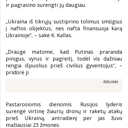
ir pagrasino surengti jų daugiau.
„Ukraina iš tikrųjų sustiprino tolimus smūgius
į naftos objektus, nes nafta finansuoja karą
Ukrainoje“, – sakė K. Kallas.
„Drauge matome, kad Putinas praranda
pinigus, vyrus ir pagreitį, todėl vis dažniau
rengia išpuolius prieš civilius gyventojus“, –
pridūrė ji.
REKLAMA
Pastarosiomis dienomis Rusijos lyderis
surengė virtinę žiaurių dronų ir raketų atakų
prieš Ukrainą, antradienį per jas žuvo
mažiausiai 23 žmones.