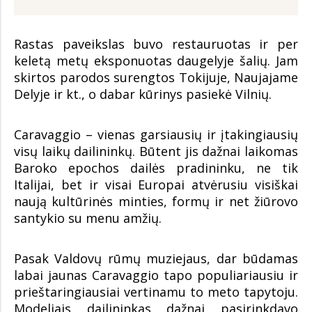
Rastas paveikslas buvo restauruotas ir per
keletą metų eksponuotas daugelyje šalių. Jam
skirtos parodos surengtos Tokijuje, Naujajame
Delyje ir kt., o dabar kūrinys pasiekė Vilnių.
Caravaggio – vienas garsiausių ir įtakingiausių
visų laikų dailininkų. Būtent jis dažnai laikomas
Baroko epochos dailės pradininku, ne tik
Italijai, bet ir visai Europai atvėrusiu visiškai
naują kultūrinės minties, formų ir net žiūrovo
santykio su menu amžių.
Pasak Valdovų rūmų muziejaus, dar būdamas
labai jaunas Caravaggio tapo populiariausiu ir
prieštaringiausiai vertinamu to meto tapytoju.
Modeliais dailininkas dažnai pasirinkdavo