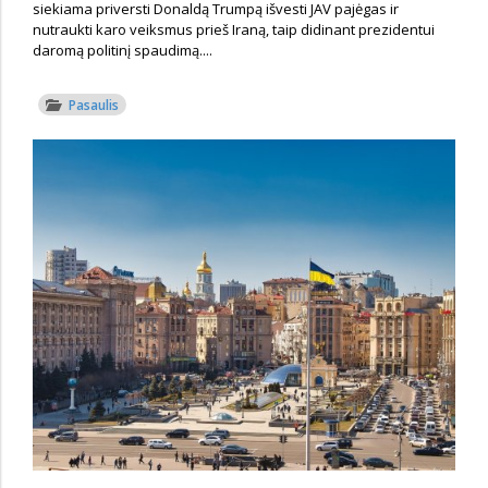
siekiama priversti Donaldą Trumpą išvesti JAV pajėgas ir
nutraukti karo veiksmus prieš Iraną, taip didinant prezidentui
daromą politinį spaudimą....
Pasaulis