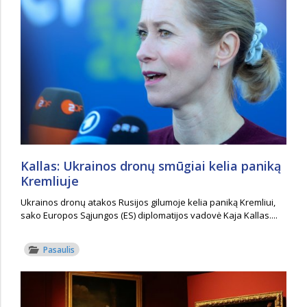
Kallas: Ukrainos dronų smūgiai kelia paniką
Kremliuje
Ukrainos dronų atakos Rusijos gilumoje kelia paniką Kremliui,
sako Europos Sąjungos (ES) diplomatijos vadovė Kaja Kallas....
Pasaulis