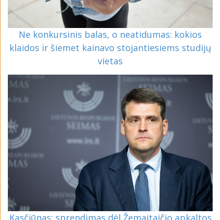
Ne konkursinis balas, o neatidumas: kokios
klaidos ir šiemet kainavo stojantiesiems studijų
vietas
Kasčiūnas: sprendimas dėl Žemaitaičio apkaltos