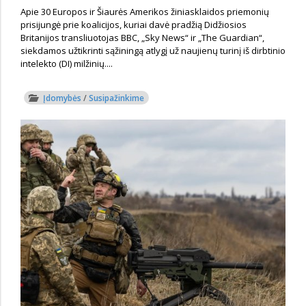
Apie 30 Europos ir Šiaurės Amerikos žiniasklaidos priemonių
prisijungė prie koalicijos, kuriai davė pradžią Didžiosios
Britanijos transliuotojas BBC, „Sky News“ ir „The Guardian“,
siekdamos užtikrinti sąžiningą atlygį už naujienų turinį iš dirbtinio
intelekto (DI) milžinių....
Įdomybės
/
Susipažinkime