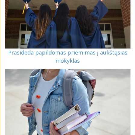
Prasideda papildomas priėmimas į aukštąsias
mokyklas