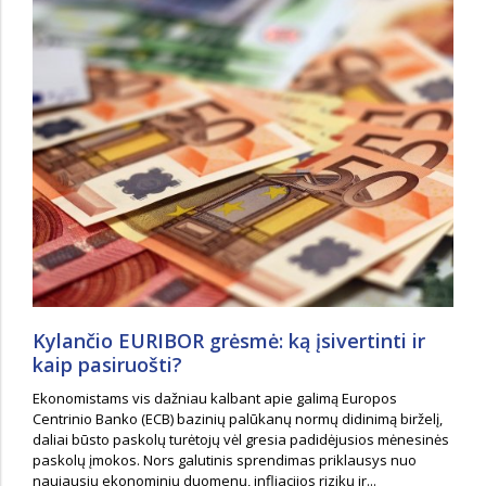
Kylančio EURIBOR grėsmė: ką įsivertinti ir
kaip pasiruošti?
Ekonomistams vis dažniau kalbant apie galimą Europos
Centrinio Banko (ECB) bazinių palūkanų normų didinimą birželį,
daliai būsto paskolų turėtojų vėl gresia padidėjusios mėnesinės
paskolų įmokos. Nors galutinis sprendimas priklausys nuo
naujausių ekonominių duomenų, infliacijos rizikų ir...