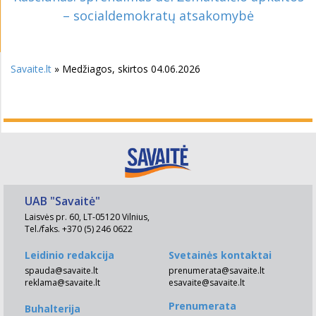
– socialdemokratų atsakomybė
Savaite.lt
» Medžiagos, skirtos 04.06.2026
UAB "Savaitė"
Laisvės pr. 60, LT-05120 Vilnius,
Tel./faks. +370 (5) 246 0622
Leidinio redakcija
Svetainės kontaktai
spauda@savaite.lt
prenumerata@savaite.lt
reklama@savaite.lt
esavaite@savaite.lt
Prenumerata
Buhalterija