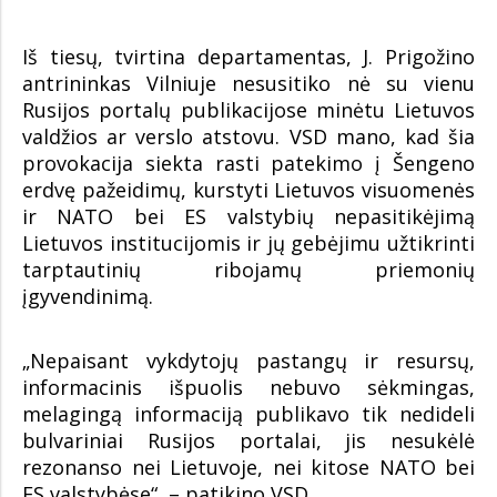
Iš tiesų, tvirtina departamentas, J. Prigožino
antrininkas Vilniuje nesusitiko nė su vienu
Rusijos portalų publikacijose minėtu Lietuvos
valdžios ar verslo atstovu. VSD mano, kad šia
provokacija siekta rasti patekimo į Šengeno
erdvę pažeidimų, kurstyti Lietuvos visuomenės
ir NATO bei ES valstybių nepasitikėjimą
Lietuvos institucijomis ir jų gebėjimu užtikrinti
tarptautinių ribojamų priemonių
įgyvendinimą.
„Nepaisant vykdytojų pastangų ir resursų,
informacinis išpuolis nebuvo sėkmingas,
melagingą informaciją publikavo tik nedideli
bulvariniai Rusijos portalai, jis nesukėlė
rezonanso nei Lietuvoje, nei kitose NATO bei
ES valstybėse“, – patikino VSD.