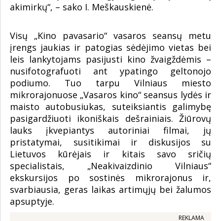
akimirkų“, – sako I. Meškauskienė.
Visų „Kino pavasario“ vasaros seansų metu
įrengs jaukias ir patogias sėdėjimo vietas bei
leis lankytojams pasijusti kino žvaigždėmis –
nusifotografuoti ant ypatingo geltonojo
podiumo. Tuo tarpu Vilniaus miesto
mikrorajonuose „Vasaros kino“ seansus lydės ir
maisto autobusiukas, suteiksiantis galimybę
pasigardžiuoti ikoniškais dešrainiais. Žiūrovų
lauks įkvepiantys autoriniai filmai, jų
pristatymai, susitikimai ir diskusijos su
Lietuvos kūrėjais ir kitais savo sričių
specialistais, „Neakivaizdinio Vilniaus“
ekskursijos po sostinės mikrorajonus ir,
svarbiausia, geras laikas artimųjų bei žalumos
apsuptyje.
REKLAMA