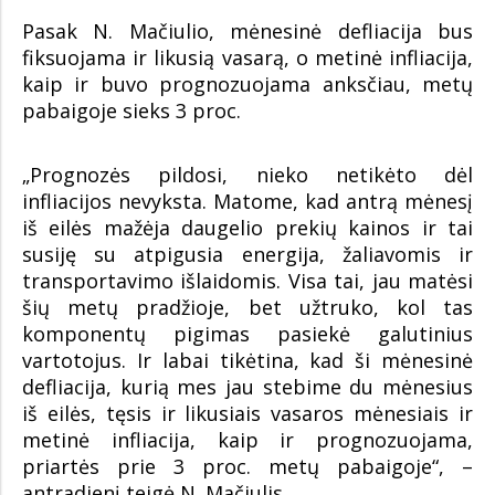
Pasak N. Mačiulio, mėnesinė defliacija bus
fiksuojama ir likusią vasarą, o metinė infliacija,
kaip ir buvo prognozuojama anksčiau, metų
pabaigoje sieks 3 proc.
„Prognozės pildosi, nieko netikėto dėl
infliacijos nevyksta. Matome, kad antrą mėnesį
iš eilės mažėja daugelio prekių kainos ir tai
susiję su atpigusia energija, žaliavomis ir
transportavimo išlaidomis. Visa tai, jau matėsi
šių metų pradžioje, bet užtruko, kol tas
komponentų pigimas pasiekė galutinius
vartotojus. Ir labai tikėtina, kad ši mėnesinė
defliacija, kurią mes jau stebime du mėnesius
iš eilės, tęsis ir likusiais vasaros mėnesiais ir
metinė infliacija, kaip ir prognozuojama,
priartės prie 3 proc. metų pabaigoje“, –
antradienį teigė N. Mačiulis.