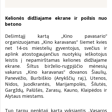
Kelionės didžiajame ekrane ir poilsis nuo
betono
Dešimtąjį kartą „Kino pavasario“
organizuojamas „Kino karavanas“ šiemet kvies
net 14-os miestelių gyventojus, svečius ir
aplink atostogaujančius nuotykių ieškotojus
leistis į nepamirštamas keliones didžiajame
ekrane. Šiltus birželio-rugpjūčio mėnesių
vakarus „Kino karavanas“ dovanos Šiaulių,
Panevėžio, Burbiškio (Anykščių raj.), Utenos,
Nidos, Juodkrantės, Marijampolės, Šilutės,
Gargždų, Palūšės, Zarasų, Kauno, Klaipėdos ir
Alytaus miestams.
Tuo tarpu penktąjį kartą vyksiantis „Vasaros