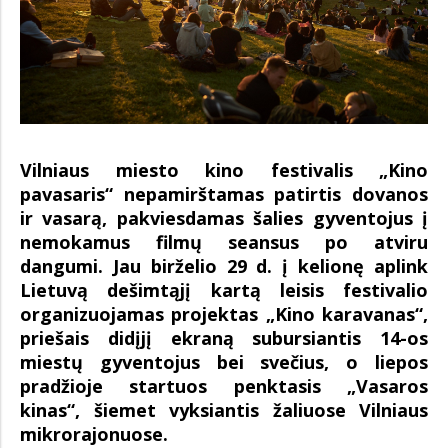
Vilniaus miesto kino festivalis „Kino
pavasaris“ nepamirštamas patirtis dovanos
ir vasarą, pakviesdamas šalies gyventojus į
nemokamus filmų seansus po atviru
dangumi. Jau birželio 29 d. į kelionę aplink
Lietuvą dešimtąjį kartą leisis festivalio
organizuojamas projektas „Kino karavanas“,
priešais didįjį ekraną subursiantis 14-os
miestų gyventojus bei svečius, o liepos
pradžioje startuos penktasis „Vasaros
kinas“, šiemet vyksiantis žaliuose Vilniaus
mikrorajonuose.