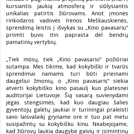
kursiantis jaukią atmosferą ir siūlysiantis
unikalias patirtis žiūrovams. Anot įmonės
rinkodaros vadovės Irenos Meškauskienės,
sprendimą leistis į išvykas su „Kino pavasariu“
priimti buvo itin paprasta dėl bendrų
pamatinių vertybių.
„Tiek mūsų, tiek „Kino pavasario“ požiūriai
sutampa. Mes tikime, kad kokybiški ir tvarūs
sprendimai namams turi būti prieinami
daugeliui žmonių, o „Kino pavasaris“ siekia
atverti kokybiško kino pasaulį kuo platesnei
auditorijai Lietuvoje. Šią vasarą suvienydami
jėgas stengsimės, kad kuo daugiau šalies
gyventojų galėtų jaukiai ir turiningai praleisti
savo laisvalaikį gryname ore ir tuo pat metu
susipažintų su kokybišku kinu. Neabejojame,
kad žiūrovų laukia daugybė gaivių ir įsimintinų