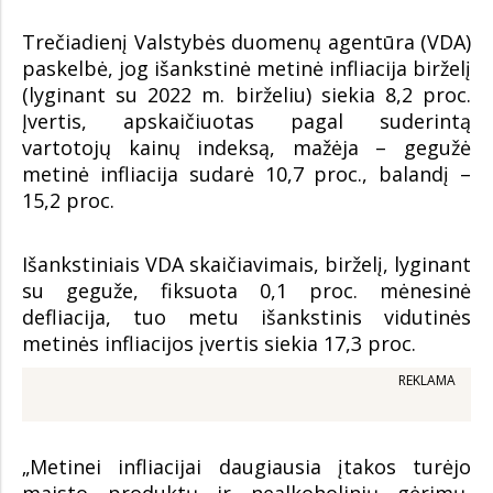
Trečiadienį Valstybės duomenų agentūra (VDA)
paskelbė, jog išankstinė metinė infliacija birželį
(lyginant su 2022 m. birželiu) siekia 8,2 proc.
Įvertis, apskaičiuotas pagal suderintą
vartotojų kainų indeksą, mažėja – gegužė
metinė infliacija sudarė 10,7 proc., balandį –
15,2 proc.
Išankstiniais VDA skaičiavimais, birželį, lyginant
su geguže, fiksuota 0,1 proc. mėnesinė
defliacija, tuo metu išankstinis vidutinės
metinės infliacijos įvertis siekia 17,3 proc.
REKLAMA
„Metinei infliacijai daugiausia įtakos turėjo
maisto produktų ir nealkoholinių gėrimų,