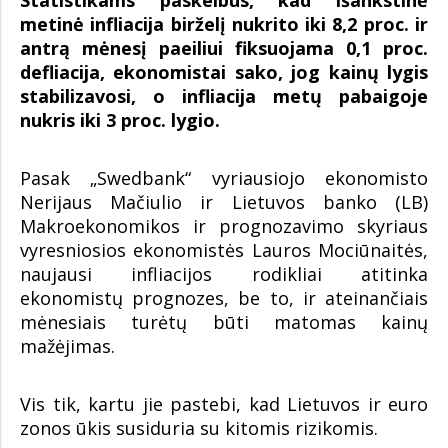
metinė infliacija birželį nukrito iki 8,2 proc. ir
antrą mėnesį paeiliui fiksuojama 0,1 proc.
defliacija, ekonomistai sako, jog kainų lygis
stabilizavosi, o infliacija metų pabaigoje
nukris iki 3 proc. lygio.
Pasak „Swedbank“ vyriausiojo ekonomisto
Nerijaus Mačiulio ir Lietuvos banko (LB)
Makroekonomikos ir prognozavimo skyriaus
vyresniosios ekonomistės Lauros Mociūnaitės,
naujausi infliacijos rodikliai atitinka
ekonomistų prognozes, be to, ir ateinančiais
mėnesiais turėtų būti matomas kainų
mažėjimas.
Vis tik, kartu jie pastebi, kad Lietuvos ir euro
zonos ūkis susiduria su kitomis rizikomis.