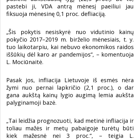
pastebi ji, VDA antrą mėnesį paeiliui jau
fiksuoja mėnesinę 0,1 proc. defliaciją.
„Šis pokytis nesiskyrė nuo vidutinio kainų
pokyčio 2017–2019 m. birželio mėnesiais, t. y.
tuo laikotarpiu, kai nebuvo ekonomikos raidos
iššūkių dėl karo ar pandemijos“, – komentuoja
L. Mociūnaitė.
Pasak jos, infliacija Lietuvoje iš esmės nėra
žymi nuo pernai lapkričio (2,1 proc.), o dar
gana aukštą kainų lygio augimą lemia aukšta
palyginamoji bazė.
„Tai leidžia prognozuoti, kad metinė infliacija ir
toliau mažės ir metų pabaigoje turėtų būti
kiek mažesnė nei 3 proc.“, – teigia L.