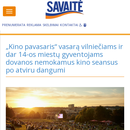
Visos
Visos
kategorijos
kategorijos
PRENUMERATA
REKLAMA
SKELBIMAI
KONTAKTAI
„Kino pavasaris“ vasarą vilniečiams ir
dar 14-os miestų gyventojams
dovanos nemokamus kino seansus
po atviru dangumi