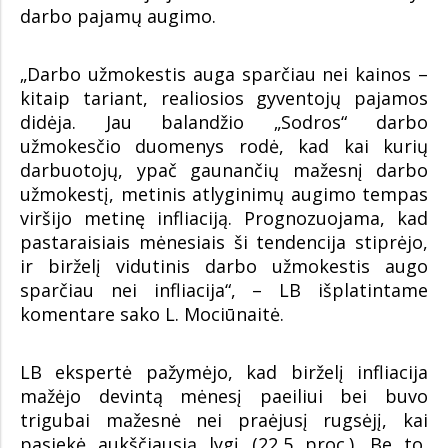
darbo pajamų augimo.
„Darbo užmokestis auga sparčiau nei kainos –
kitaip tariant, realiosios gyventojų pajamos
didėja. Jau balandžio „Sodros“ darbo
užmokesčio duomenys rodė, kad kai kurių
darbuotojų, ypač gaunančių mažesnį darbo
užmokestį, metinis atlyginimų augimo tempas
viršijo metinę infliaciją. Prognozuojama, kad
pastaraisiais mėnesiais ši tendencija stiprėjo,
ir birželį vidutinis darbo užmokestis augo
sparčiau nei infliacija“, – LB išplatintame
komentare sako L. Mociūnaitė.
LB ekspertė pažymėjo, kad birželį infliacija
mažėjo devintą mėnesį paeiliui bei buvo
trigubai mažesnė nei praėjusį rugsėjį, kai
pasiekė aukščiausią lygį (22,5 proc.). Be to,