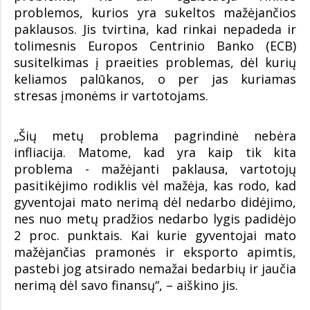
problemos, kurios yra sukeltos mažėjančios
paklausos. Jis tvirtina, kad rinkai nepadeda ir
tolimesnis Europos Centrinio Banko (ECB)
susitelkimas į praeities problemas, dėl kurių
keliamos palūkanos, o per jas kuriamas
stresas įmonėms ir vartotojams.
„Šių metų problema pagrindinė nebėra
infliacija. Matome, kad yra kaip tik kita
problema - mažėjanti paklausa, vartotojų
pasitikėjimo rodiklis vėl mažėja, kas rodo, kad
gyventojai mato nerimą dėl nedarbo didėjimo,
nes nuo metų pradžios nedarbo lygis padidėjo
2 proc. punktais. Kai kurie gyventojai mato
mažėjančias pramonės ir eksporto apimtis,
pastebi jog atsirado nemažai bedarbių ir jaučia
nerimą dėl savo finansų“, – aiškino jis.