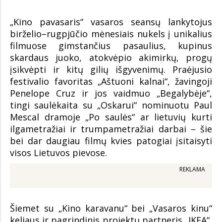
„Kino pavasaris“ vasaros seansų lankytojus
birželio–rugpjūčio mėnesiais nukels į unikalius
filmuose gimstančius pasaulius, kupinus
skardaus juoko, atokvėpio akimirkų, progų
įsikvėpti ir kitų gilių išgyvenimų. Praėjusio
festivalio favoritas „Aštuoni kalnai“, žavingoji
Penelope Cruz ir jos vaidmuo „Begalybėje“,
tingi saulėkaita su „Oskarui“ nominuotu Paul
Mescal dramoje „Po saulės“ ar lietuvių kurti
ilgametražiai ir trumpametražiai darbai – šie
bei dar daugiau filmų kvies patogiai įsitaisyti
visos Lietuvos pievose.
REKLAMA
Šiemet su „Kino karavanu“ bei „Vasaros kinu“
keliaus ir pagrindinis projektų partneris „IKEA“,