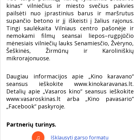
kinas“ vilniečius ir miesto svečius pakvies
pailsėti nuo įprastinius barus ir maršrutus
supančio betono ir jį iškeisti į žalius rajonus.
Tingi saulėkaita Vilniaus centro pašonėje ir
nemokami filmų seansai liepos–rugpjūčio
mėnesiais vilniečių lauks Senamiesčio, Žvėryno,
Šeškinės, Žirmūnų ir Karoliniškių
mikrorajonuose.
Daugiau informacijos apie „Kino karavano“
seansus ieškokite www.kinokaravanas.lt.
Detalių apie „Vasaros kino“ seansus ieškokite
www.vasaroskinas.lt arba „Kino pavasario“
„Facebook“ paskyroje.
Partnerių turinys.
Išklausyti garso formatu