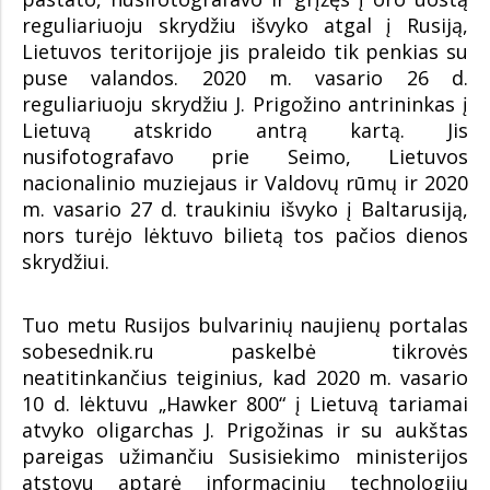
reguliariuoju skrydžiu išvyko atgal į Rusiją,
Lietuvos teritorijoje jis praleido tik penkias su
puse valandos. 2020 m. vasario 26 d.
reguliariuoju skrydžiu J. Prigožino antrininkas į
Lietuvą atskrido antrą kartą. Jis
nusifotografavo prie Seimo, Lietuvos
nacionalinio muziejaus ir Valdovų rūmų ir 2020
m. vasario 27 d. traukiniu išvyko į Baltarusiją,
nors turėjo lėktuvo bilietą tos pačios dienos
skrydžiui.
Tuo metu Rusijos bulvarinių naujienų portalas
sobesednik.ru paskelbė tikrovės
neatitinkančius teiginius, kad 2020 m. vasario
10 d. lėktuvu „Hawker 800“ į Lietuvą tariamai
atvyko oligarchas J. Prigožinas ir su aukštas
pareigas užimančiu Susisiekimo ministerijos
atstovu aptarė informacinių technologijų