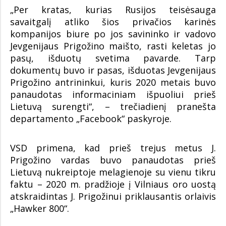
„Per kratas, kurias Rusijos teisėsauga
savaitgalį atliko šios privačios karinės
kompanijos biure po jos savininko ir vadovo
Jevgenijaus Prigožino maišto, rasti keletas jo
pasų, išduotų svetima pavarde. Tarp
dokumentų buvo ir pasas, išduotas Jevgenijaus
Prigožino antrininkui, kuris 2020 metais buvo
panaudotas informaciniam išpuoliui prieš
Lietuvą surengti“, – trečiadienį pranešta
departamento „Facebook“ paskyroje.
VSD primena, kad prieš trejus metus J.
Prigožino vardas buvo panaudotas prieš
Lietuvą nukreiptoje melagienoje su vienu tikru
faktu – 2020 m. pradžioje į Vilniaus oro uostą
atskraidintas J. Prigožinui priklausantis orlaivis
„Hawker 800“.