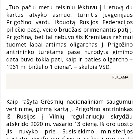
„Tuo pačiu metu reisiniu lėktuvu į Lietuvą du
kartus atvyko asmuo, turintis Jevgenijaus
Prigožino vardu išduotą Rusijos Federacijos
piliečio pasą, veido bruožais primenantis patį J.
Prigožiną, bet tai nebuvo šis Kremliaus režimui
tuomet labai artimas oligarchas. J. Prigožino
antrininko turėtame pase nurodyta gimimo
data buvo tokia pati, kaip ir paties oligarcho –
1961 m. birželio 1 diena“, – skelbia VSD.
REKLAMA
Kaip rašyta Grėsmių nacionaliniam saugumui
vertinime, pirmą kartą J. Prigožino antrininkas
iš Rusijos į Vilnių reguliariuoju skrydžiu
atskrido 2020 m. vasario 13 dieną. Iš oro uosto
jis nuvyko prie Susisiekimo ministerijos
pastato, nusifotografavo ir grįžęs į oro uostą