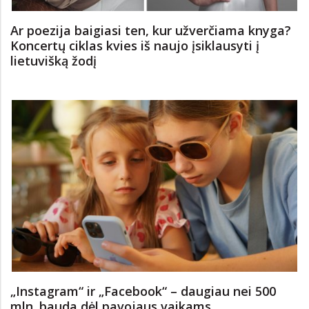
Ar poezija baigiasi ten, kur užverčiama knyga?
Koncertų ciklas kvies iš naujo įsiklausyti į
lietuvišką žodį
„Instagram“ ir „Facebook“ – daugiau nei 500
mln. bauda dėl pavojaus vaikams