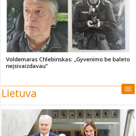
Krosnininkystės amatas vis dar reikalingas
Eduardas Kaniava: „Sėkmingo gyvenimo
recepto niekada neturėjau“