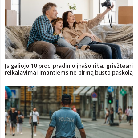
Budrys apie Lenkijoje nukritusią Rusijos raketą:
politinis NATO atsakas galėjo būti stipresnis
Įsigaliojo 10 proc. pradinio įnašo riba, griežtesni
reikalavimai imantiems ne pirmą būsto paskolą