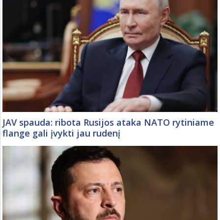
JAV spauda: ribota Rusijos ataka NATO rytiniame
flange gali įvykti jau rudenį