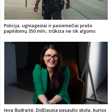
Policija, ugniagesiai ir pasieniečiai prašo
papildomų 350 mln.: trūksta ne tik algoms