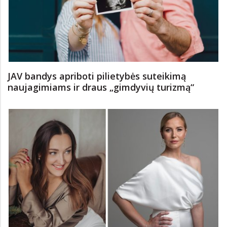
JAV bandys apriboti pilietybės suteikimą
naujagimiams ir draus „gimdyvių turizmą“