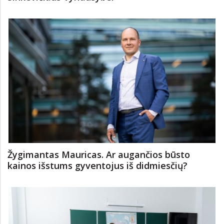
Naujausioje apklausoje – palankumo ženklai
Sinkevičiaus Vyriausybei