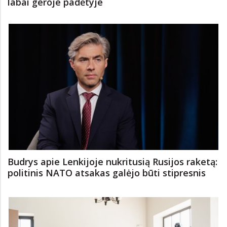
Prezidento patarėjas: Lietuvos ekonomika yra
labai geroje padėtyje