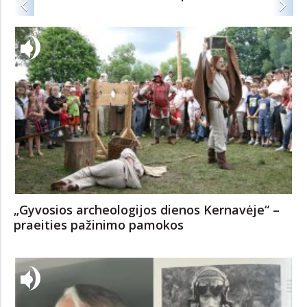
Kaimynystė – pamirštas saugumo rezervas
ištikus dienai X