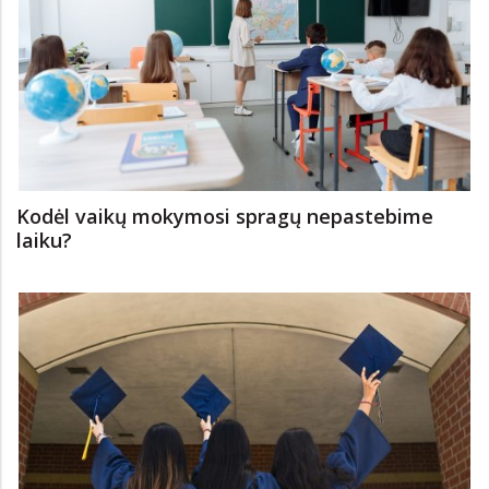
Žygimantas Mauricas. Ar augančios būsto
kainos išstums gyventojus iš didmiesčių?
Kodėl vaikų mokymosi spragų nepastebime
laiku?