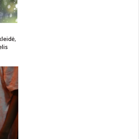
leidė,
lis