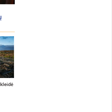
ų
kleidė