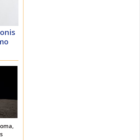
konis
zmo
noma,
as