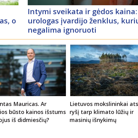
Intymi sveikata ir gėdos kaina:
as, o
urologas įvardijo ženklus, kuri
negalima ignoruoti
ntas Mauricas. Ar
Lietuvos mokslininkai ats
os būsto kainos išstums
ryšį tarp klimato lūžių ir
jus iš didmiesčių?
masinių išnykimų