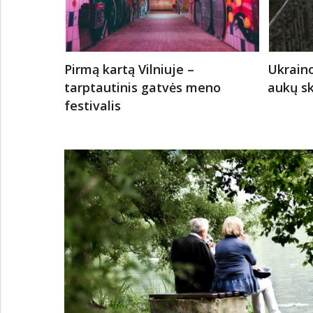
Pirmą kartą Vilniuje –
Ukraino
tarptautinis gatvės meno
aukų s
festivalis