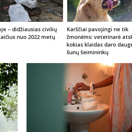
je – didžiausias civilių
Karščiai pavojingi ne tik
kaičius nuo 2022 metų
žmonėms: veterinarė atsk
kokias klaidas daro dauge
šunų šeimininkų