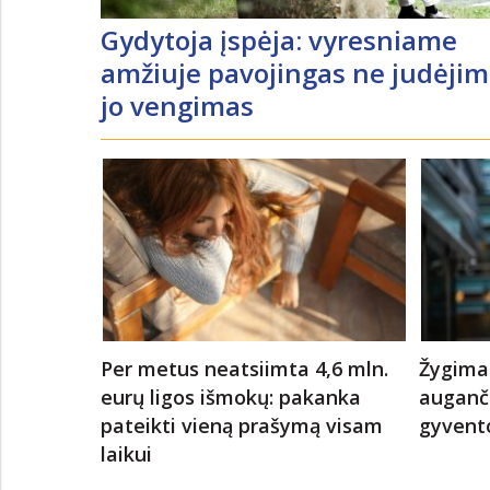
Gydytoja įspėja: vyresniame
amžiuje pavojingas ne judėjim
jo vengimas
Per metus neatsiimta 4,6 mln.
Žygima
eurų ligos išmokų: pakanka
auganči
pateikti vieną prašymą visam
gyvento
laikui