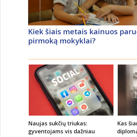
Kiek šiais metais kainuos paru
pirmoką mokyklai?
Naujas sukčių triukas:
Kas šia
gyventojams vis dažniau
diploma