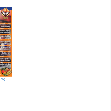
026)
ai