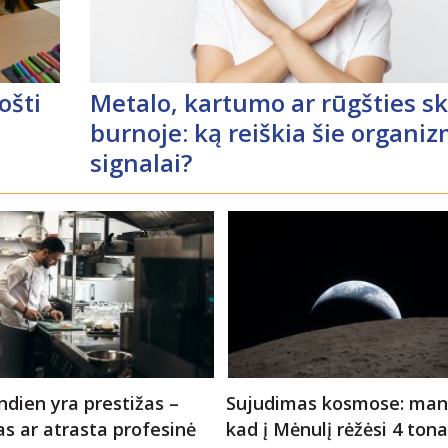
ošti
Metalo, kartumo ar rūgšties s
burnoje: ką reiškia šie organi
signalai?
ndien yra prestižas –
Sujudimas kosmose: ma
s ar atrasta profesinė
kad į Mėnulį rėžėsi 4 ton