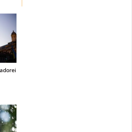
adorei
a