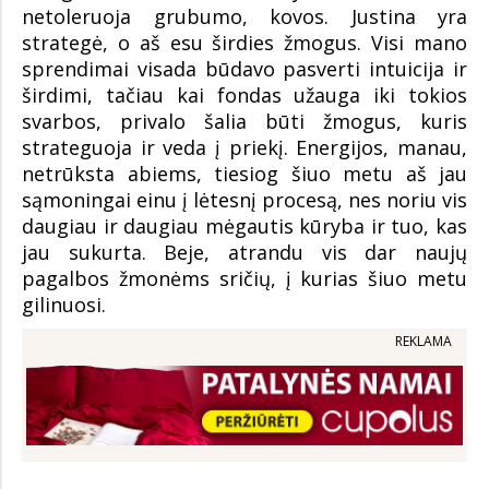
netoleruoja grubumo, kovos. Justina yra
strategė, o aš esu širdies žmogus. Visi mano
sprendimai visada būdavo pasverti intuicija ir
širdimi, tačiau kai fondas užauga iki tokios
svarbos, privalo šalia būti žmogus, kuris
strateguoja ir veda į priekį. Energijos, manau,
netrūksta abiems, tiesiog šiuo metu aš jau
sąmoningai einu į lėtesnį procesą, nes noriu vis
daugiau ir daugiau mėgautis kūryba ir tuo, kas
jau sukurta. Beje, atrandu vis dar naujų
pagalbos žmonėms sričių, į kurias šiuo metu
gilinuosi.
REKLAMA