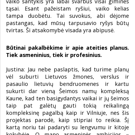
vaiko santykis yra labai svarbus visai giminės
tąsai. Esant pažeistam ryšiui, vaiko kelias
tampa duobėtu. Tai suvokus, abi dėjome
pastangas, kad mūsų tarpusavio ryšys būtų
tvirtas. Ši atsakomybė visada yra abipusė.
Būtinai pakalbėkime ir apie ateities planus.
Tiek asmeninius, tiek ir profesinius.
Justina: Jau nebe paslaptis, kad turime planų
vėl suburti Lietuvos žmones, verslus ir
pasaulio lietuvių bendruomenes ir kartu
sukurti dar vieną Šeimos namų kompleksą
Kaune, kad ten basigydantys vaikai ir jų šeimos
taip pat galėtų gauti tokią reikalingą
kompleksinę pagalbą kaip ir Vilniuje, nes šis
projektas parodė, kaip stipriai to reikia. Šį
kartą noriu tai padaryti su lengvumu ir kitoje
kokybėje. O mano asmeninės ambicijos –