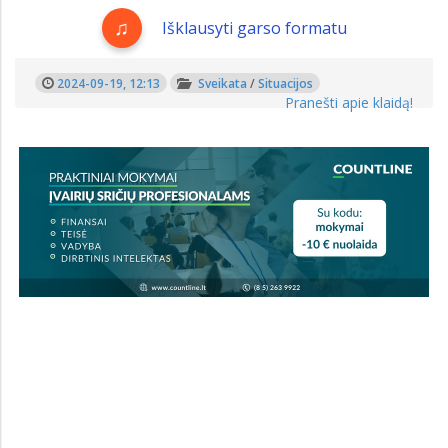
Išklausyti garso formatu
2024-09-19, 12:13
Sveikata
/
Situacijos
Pranešti apie klaidą!