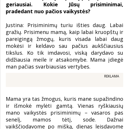
geriausiai. Kokie Jūsų prisiminimai,
pradedant nuo pačios vaikystės?
Justina: Prisiminimų turiu išties daug. Labai
gražių. Prisimenu mamą, kaip labai kruopštų ir
pareigingą žmogų, kuris visada labai daug
mokėsi ir keldavo sau pačius aukščiausius
tikslus. Ko tik imdavosi, viską darydavo su
didžiausia meile ir atsakomybe. Mama įdiegė
man pačias svarbiausias vertybes.
REKLAMA
Mama yra tas žmogus, kuris mane supažindino
ir išmokė mylėti gamtą. Vienas ryškiausių
mano vaikystės prisiminimų – vasaros pas
senelį, mamos tėtį, sode. Dažnai
vaikščiodavome po mišką, dienas leisdavome