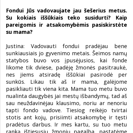
Fondui Jūs vadovaujate jau šešerius metus.
Su kokiais iššūkiais teko susidurti? Kaip
pareigomis ir atsakomybėmis pasiskirstėte
su mama?
Justina: Vadovauti fondui pradėjau bene
sunkiausiais jo gyvenimo metais. Šeimos namų
statybos buvo vos įpusėjusios, kai fonde
likome tik dviese, padėję žmonės pasitraukė,
nes jiems atsiradę iššūkiai pasirodė per
sunkūs. Likau tik aš ir mama, galėjome
pasikliauti tik viena kita. Mama tuo metu buvo
nualinta daugybės jai mestų išbandymų, tad aš
sau neuždavinėjau klausimo, noriu ar nenoriu
tapti fondo vadove. Tiesiog reikėjo tvirtai
stotis ant kojų, prisiimti atsakomybę ir tęsti
pradėtus darbus. Ir mes kartu, su tuo metu
ranką ištiesusių žmonių pagalba, pastatėme