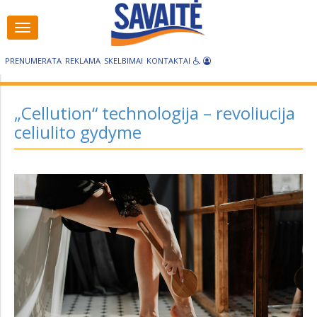
Visos
Visos
kategorijos
kategorijos
PRENUMERATA
REKLAMA
SKELBIMAI
KONTAKTAI
„Cellution“ technologija – revoliucija
celiulito gydyme