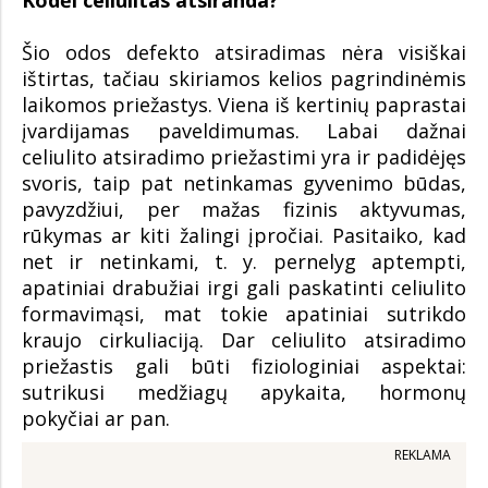
Kodėl celiulitas atsiranda?
Šio odos defekto atsiradimas nėra visiškai
ištirtas, tačiau skiriamos kelios pagrindinėmis
laikomos priežastys. Viena iš kertinių paprastai
įvardijamas paveldimumas. Labai dažnai
celiulito atsiradimo priežastimi yra ir padidėjęs
svoris, taip pat netinkamas gyvenimo būdas,
pavyzdžiui, per mažas fizinis aktyvumas,
rūkymas ar kiti žalingi įpročiai. Pasitaiko, kad
net ir netinkami, t. y. pernelyg aptempti,
apatiniai drabužiai irgi gali paskatinti celiulito
formavimąsi, mat tokie apatiniai sutrikdo
kraujo cirkuliaciją. Dar celiulito atsiradimo
priežastis gali būti fiziologiniai aspektai:
sutrikusi medžiagų apykaita, hormonų
pokyčiai ar pan.
REKLAMA