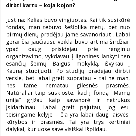
dirbti kartu – koja kojon?
Justina: Kelias buvo vingiuotas. Kai tik susikūrė
fondas, man tebuvo šešiolika metų, bet nuo
pirmų dienų pradėjau jame savanoriauti. Labai
gerai čia jaučiausi, veikla buvo artima širdžiai,
ypač daug prisidėjau prie renginių
organizavimo, vykdavau į ligonines lankyti ten
esančių šeimų. Baigusi mokyklą, išvykau į
Kauną studijuoti. Po studijų pradėjau dirbti
versle, bet labai greit supratau – tai ne man,
nes tame nematau gilesnės prasmės.
Natūraliai taip susklostė, kad į fondą „Mamų
unija“ grįžau kaip savanorė ir netrukus
įsidarbinau. Labai greit pajutau, jog esu
teisingame kelyje – čia yra labai daug laisvės,
kūrybos ir prasmės. Tai yra trys kertiniai
dalykai, kuriuose save visiškai išpildau.