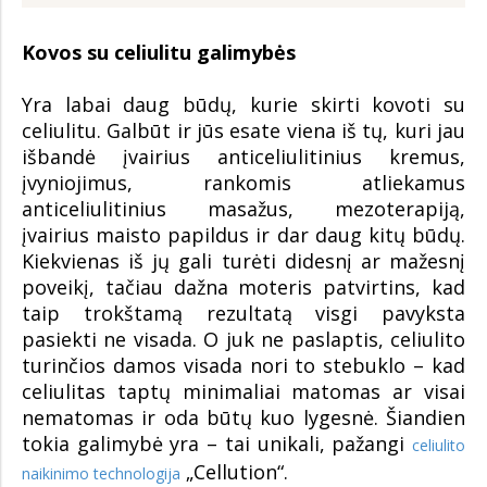
Kovos su celiulitu galimybės
Yra labai daug būdų, kurie skirti kovoti su
celiulitu. Galbūt ir jūs esate viena iš tų, kuri jau
išbandė įvairius anticeliulitinius kremus,
įvyniojimus, rankomis atliekamus
anticeliulitinius masažus, mezoterapiją,
įvairius maisto papildus ir dar daug kitų būdų.
Kiekvienas iš jų gali turėti didesnį ar mažesnį
poveikį, tačiau dažna moteris patvirtins, kad
taip trokštamą rezultatą visgi pavyksta
pasiekti ne visada. O juk ne paslaptis, celiulito
turinčios damos visada nori to stebuklo – kad
celiulitas taptų minimaliai matomas ar visai
nematomas ir oda būtų kuo lygesnė. Šiandien
tokia galimybė yra – tai unikali, pažangi
celiulito
„Cellution“.
naikinimo technologija