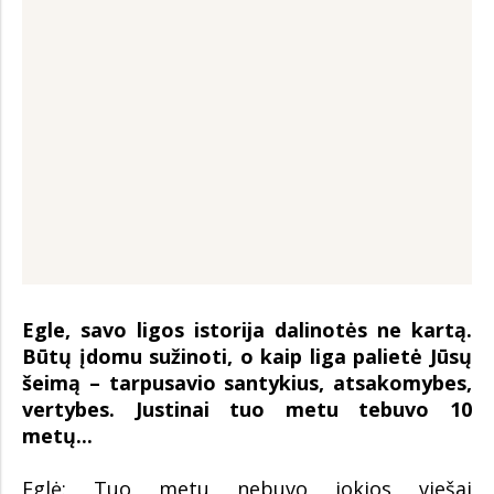
Egle, savo ligos istorija dalinotės ne kartą.
Būtų įdomu sužinoti, o kaip liga palietė Jūsų
šeimą – tarpusavio santykius, atsakomybes,
vertybes. Justinai tuo metu tebuvo 10
metų...
Eglė: Tuo metu nebuvo jokios viešai