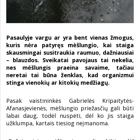
Pasaulyje vargu ar yra bent vienas žmogus,
kuris nėra patyręs mėšlungio, kai staiga
skausmingai susitraukia raumuo, dažniausiai
– blauzdos. Sveikatai pavojaus tai nekelia,
nes mėšlungis praeina savaime, tačiau
neretai tai būna ženklas, kad organizmui
stinga vienokių ar kitokių medžiagų.
Pasak vaistininkės Gabrielės Kripaitytės-
Afanasjevienės, mėšlungio priežasčių gali būti
labai daug, todėl nuspėti, dėl ko jis staiga
užklumpa, kartais tiesiog neįmanoma.