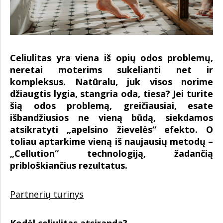
Celiulitas yra viena iš opių odos problemų,
neretai moterims sukelianti net ir
kompleksus. Natūralu, juk visos norime
džiaugtis lygia, stangria oda, tiesa? Jei turite
šią odos problemą, greičiausiai, esate
išbandžiusios ne vieną būdą, siekdamos
atsikratyti „apelsino žievelės“ efekto. O
toliau aptarkime vieną iš naujausių metodų –
„Cellution“ technologiją, žadančią
pribloškiančius rezultatus.
Partnerių turinys