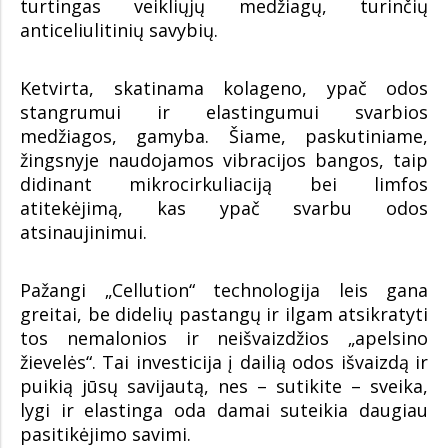
turtingas veikliųjų medžiagų, turinčių
anticeliulitinių savybių.
Ketvirta, skatinama kolageno, ypač odos
stangrumui ir elastingumui svarbios
medžiagos, gamyba. Šiame, paskutiniame,
žingsnyje naudojamos vibracijos bangos, taip
didinant mikrocirkuliaciją bei limfos
atitekėjimą, kas ypač svarbu odos
atsinaujinimui.
Pažangi „Cellution“ technologija leis gana
greitai, be didelių pastangų ir ilgam atsikratyti
tos nemalonios ir neišvaizdžios „apelsino
žievelės“. Tai investicija į dailią odos išvaizdą ir
puikią jūsų savijautą, nes – sutikite – sveika,
lygi ir elastinga oda damai suteikia daugiau
pasitikėjimo savimi.