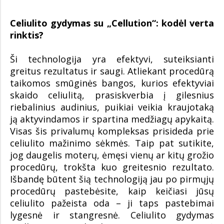
Celiulito gydymas su „Cellution“: kodėl verta
rinktis?
Ši technologija yra efektyvi, suteiksianti
greitus rezultatus ir saugi. Atliekant procedūrą
taikomos smūginės bangos, kurios efektyviai
skaido celiulitą, prasiskverbia į gilesnius
riebalinius audinius, puikiai veikia kraujotaką
ją aktyvindamos ir spartina medžiagų apykaitą.
Visas šis privalumų kompleksas prisideda prie
celiulito mažinimo sėkmės. Taip pat sutikite,
jog daugelis moterų, ėmęsi vienų ar kitų grožio
procedūrų, trokšta kuo greitesnio rezultato.
Išbandę būtent šią technologiją jau po pirmųjų
procedūrų pastebėsite, kaip keičiasi jūsų
celiulito pažeista oda – ji taps pastebimai
lygesnė ir stangresnė. Celiulito gydymas