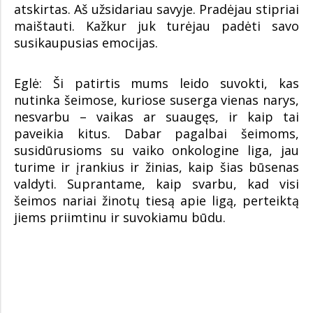
atskirtas. Aš užsidariau savyje. Pradėjau stipriai
maištauti. Kažkur juk turėjau padėti savo
susikaupusias emocijas.
Eglė: Ši patirtis mums leido suvokti, kas
nutinka šeimose, kuriose suserga vienas narys,
nesvarbu – vaikas ar suaugęs, ir kaip tai
paveikia kitus. Dabar pagalbai šeimoms,
susidūrusioms su vaiko onkologine liga, jau
turime ir įrankius ir žinias, kaip šias būsenas
valdyti. Suprantame, kaip svarbu, kad visi
šeimos nariai žinotų tiesą apie ligą, perteiktą
jiems priimtinu ir suvokiamu būdu.