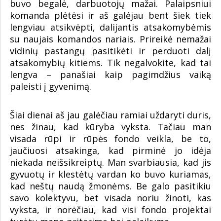
buvo begalė, darbuotojų mažai. Palaipsniui
komanda plėtėsi ir aš galėjau bent šiek tiek
lengviau atsikvėpti, dalijantis atsakomybėmis
su naujais komandos nariais. Prireikė nemažai
vidinių pastangų pasitikėti ir perduoti dalį
atsakomybių kitiems. Tik negalvokite, kad tai
lengva – panašiai kaip pagimdžius vaiką
paleisti į gyvenimą.
Šiai dienai aš jau galėčiau ramiai uždaryti duris,
nes žinau, kad kūryba vyksta. Tačiau man
visada rūpi ir rūpės fondo veikla, be to,
jaučiuosi atsakinga, kad pirminė jo idėja
niekada neišsikreiptų. Man svarbiausia, kad jis
gyvuotų ir klestėtų vardan ko buvo kuriamas,
kad neštų naudą žmonėms. Be galo pasitikiu
savo kolektyvu, bet visada noriu žinoti, kas
vyksta, ir norėčiau, kad visi fondo projektai