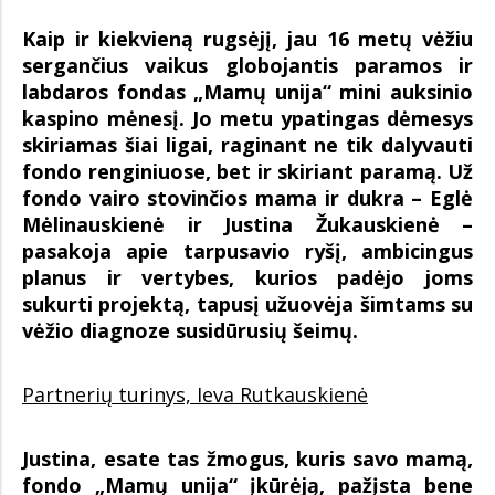
Kaip ir kiekvieną rugsėjį, jau 16 metų vėžiu
sergančius vaikus globojantis paramos ir
labdaros fondas „Mamų unija“ mini auksinio
kaspino mėnesį. Jo metu ypatingas dėmesys
skiriamas šiai ligai, raginant ne tik dalyvauti
fondo renginiuose, bet ir skiriant paramą. Už
fondo vairo stovinčios mama ir dukra – Eglė
Mėlinauskienė ir Justina Žukauskienė –
pasakoja apie tarpusavio ryšį, ambicingus
planus ir vertybes, kurios padėjo joms
sukurti projektą, tapusį užuovėja šimtams su
vėžio diagnoze susidūrusių šeimų.
Partnerių turinys, Ieva Rutkauskienė
Justina, esate tas žmogus, kuris savo mamą,
fondo „Mamų unija“ įkūrėją, pažįsta bene