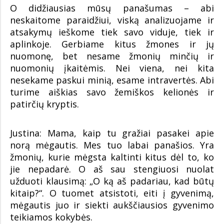
O didžiausias mūsų panašumas – abi
neskaitome paraidžiui, viską analizuojame ir
atsakymų ieškome tiek savo viduje, tiek ir
aplinkoje. Gerbiame kitus žmones ir jų
nuomonę, bet nesame žmonių minčių ir
nuomonių įkaitėmis. Nei viena, nei kita
nesekame paskui minią, esame intravertės. Abi
turime aiškias savo žemiškos kelionės ir
patirčių kryptis.
Justina: Mama, kaip tu gražiai pasakei apie
norą mėgautis. Mes tuo labai panašios. Yra
žmonių, kurie mėgsta kaltinti kitus dėl to, ko
jie nepadarė. O aš sau stengiuosi nuolat
užduoti klausimą: „O ką aš padariau, kad būtų
kitaip?“. O tuomet atsistoti, eiti į gyvenimą,
mėgautis juo ir siekti aukščiausios gyvenimo
teikiamos kokybės.