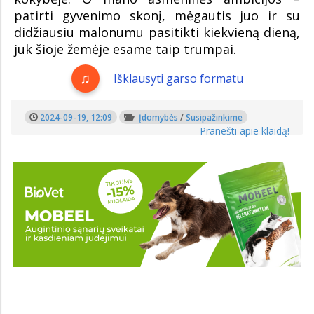
patirti gyvenimo skonį, mėgautis juo ir su
didžiausiu malonumu pasitikti kiekvieną dieną,
juk šioje žemėje esame taip trumpai.
Išklausyti garso formatu
2024-09-19, 12:09
Įdomybės
/
Susipažinkime
Pranešti apie klaidą!