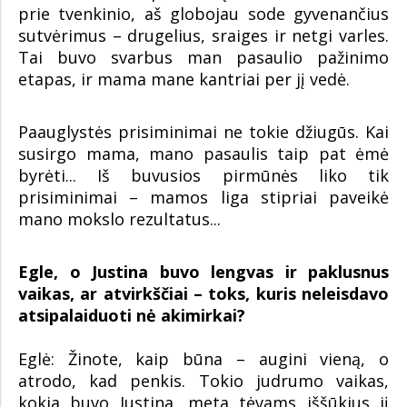
prie tvenkinio, aš globojau sode gyvenančius
sutvėrimus – drugelius, sraiges ir netgi varles.
Tai buvo svarbus man pasaulio pažinimo
etapas, ir mama mane kantriai per jį vedė.
Paauglystės prisiminimai ne tokie džiugūs. Kai
susirgo mama, mano pasaulis taip pat ėmė
byrėti... Iš buvusios pirmūnės liko tik
prisiminimai – mamos liga stipriai paveikė
mano mokslo rezultatus...
Egle, o Justina buvo lengvas ir paklusnus
vaikas, ar atvirkščiai – toks, kuris neleisdavo
atsipalaiduoti nė akimirkai?
Eglė: Žinote, kaip būna – augini vieną, o
atrodo, kad penkis. Tokio judrumo vaikas,
kokia buvo Justina, meta tėvams iššūkius jį