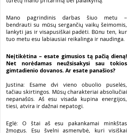
turėtų mano pritarimą bei palaikymą.
Mano pagrindinis darbas šiuo metu –
bendrauti su mūsų sergančių vaikų šeimomis,
lankyti jas ir visapusiškai padėti. Būnu ten, kur
tuo metu esu labiausiai reikalinga ir naudinga.
Neįtikėtina – esate gimusios tą pačią dieną!
Net norėdamas neužsisakysi sau tokios
gimtadienio dovanos. Ar esate panašios?
Justina: Esame dvi vieno obuolio puselės,
tačiau skirtingos. Mūsų charakteriai absoliučiai
nepanašūs. Aš esu visada kupina energijos,
tiesi, atvira ir dažnai nepatogi.
Eglė: O štai aš esu pakankamai minkštas
žmogus. Esu švelni asmenybė, kuri visiškai