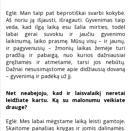
Eglė: Man taip pat beprotiškai svarbi kokybė.
Aš noriu ją išjausti, išragauti. Gyvenimas taip
veda, kad ilgą laiką esu šalia mirties, todėl
labai gerai suvokiu ir jaučiu gyvenimo
laikinumą, laiko prasmę. Mūsų visų – ir jaunų,
ir pagyvenusių – žmonių laikas žemėje turi
pradžią ir pabaigą, nuo kurios dažniausiai
gręžiamės ir atmetame, tarsi jos nebūtų.
Dažnai nesusimąstome apie didžiausią dovaną
– gyvenimą ir padėką už jį.
Net neabejoju, kad ir laisvalaikį neretai
leidžiate kartu. Ką su malonumu veikiate
drauge?
Eglė: Mes labai mėgstame laiką leisti gamtoje.
Skaitome panašias knygas ir jomis dalinamės.