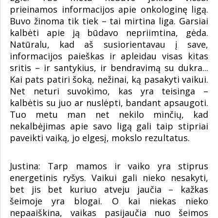
prieinamos informacijos apie onkologinę ligą.
Buvo žinoma tik tiek – tai mirtina liga. Garsiai
kalbėti apie ją būdavo nepriimtina, gėda.
Natūralu, kad aš susiorientavau į save,
informacijos paieškas ir apleidau visas kitas
sritis – ir santykius, ir bendravimą su dukra...
Kai pats patiri šoką, nežinai, ką pasakyti vaikui.
Net neturi suvokimo, kas yra teisinga –
kalbėtis su juo ar nuslėpti, bandant apsaugoti.
Tuo metu man net nekilo minčių, kad
nekalbėjimas apie savo ligą gali taip stipriai
paveikti vaiką, jo elgesį, mokslo rezultatus.
Justina: Tarp mamos ir vaiko yra stiprus
energetinis ryšys. Vaikui gali nieko nesakyti,
bet jis bet kuriuo atveju jaučia – kažkas
šeimoje yra blogai. O kai niekas nieko
nepaaiškina, vaikas pasijaučia nuo šeimos