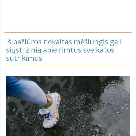
Iš pažiūros nekaltas mėšlungis gali
siųsti žinią apie rimtus sveikatos
sutrikimus