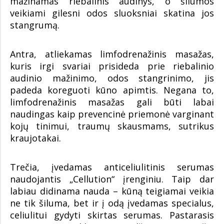
mažinamas riebalinis audinys, o šilumos
veikiami gilesni odos sluoksniai skatina jos
stangrumą.
Antra, atliekamas limfodrenažinis masažas,
kuris irgi svariai prisideda prie riebalinio
audinio mažinimo, odos stangrinimo, jis
padeda koreguoti kūno apimtis. Negana to,
limfodrenažinis masažas gali būti labai
naudingas kaip prevencinė priemonė varginant
kojų tinimui, traumų skausmams, sutrikus
kraujotakai.
Trečia, įvedamas anticeliulitinis serumas
naudojantis „Cellution“ įrenginiu. Taip dar
labiau didinama nauda – kūną teigiamai veikia
ne tik šiluma, bet ir į odą įvedamas specialus,
celiulitui gydyti skirtas serumas. Pastarasis