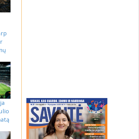
arp
ir
imų
ja
ulio
natą