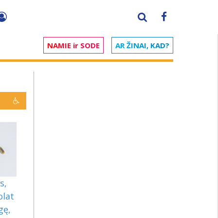
NAMIE ir SODE
AR ŽINAI, KAD?
s,
olat
gę,