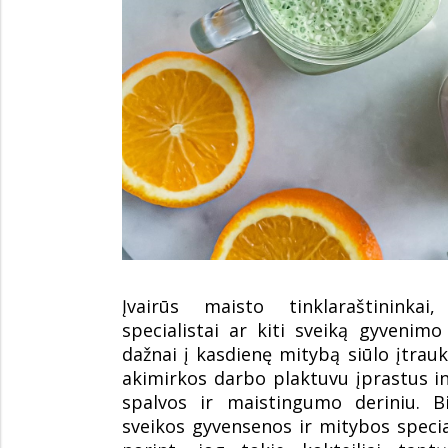
Įvairūs maisto tinklaraštininkai
specialistai ar kiti sveiką gyveni
dažnai į kasdienę mitybą siūlo įtraukt
akimirkos darbo plaktuvu įprastus in
spalvos ir maistingumo deriniu. B
sveikos gyvensenos ir mitybos specia