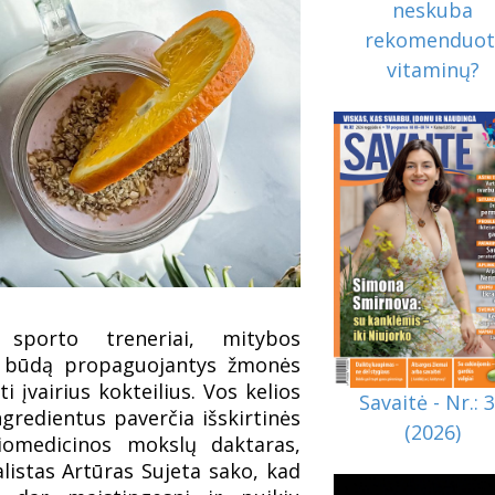
neskuba
rekomenduot
vitaminų?
, sporto treneriai, mitybos
mo būdą propaguojantys žmonės
i įvairius kokteilius. Vos kelios
Savaitė - Nr.: 
gredientus paverčia išskirtinės
(2026)
iomedicinos mokslų daktaras,
listas Artūras Sujeta sako, kad