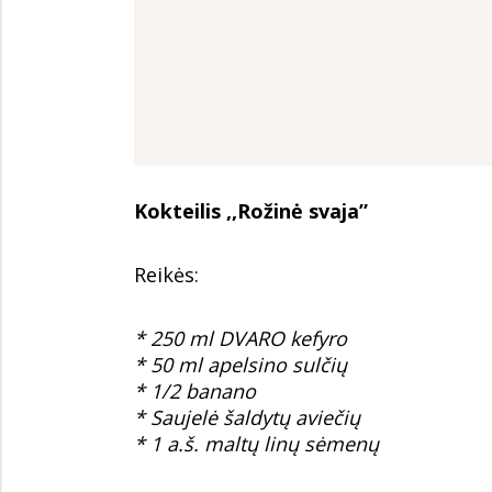
Kokteilis ,,Rožinė svaja”
Reikės:
* 250 ml DVARO kefyro
* 50 ml apelsino sulčių
* 1/2 banano
* Saujelė šaldytų aviečių
* 1 a.š. maltų linų sėmenų