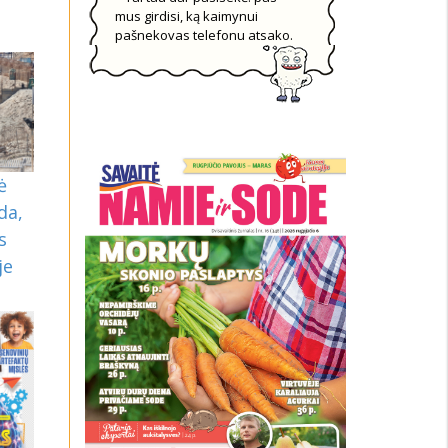
mus girdisi, ką kaimynui
pašnekovas telefonu atsako.
ė
da,
s
je