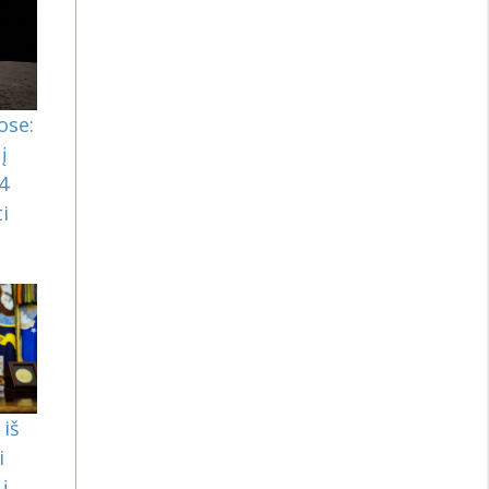
ose:
į
4
i
iš
i
į