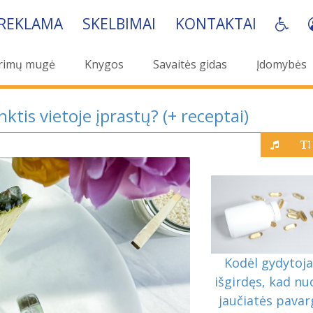
REKLAMA
SKELBIMAI
KONTAKTAI
rimų mugė
Knygos
Savaitės gidas
Įdomybės
nktis vietoje įprastų? (+ receptai)
Kodėl gydytoja
išgirdęs, kad nu
jaučiatės pavar