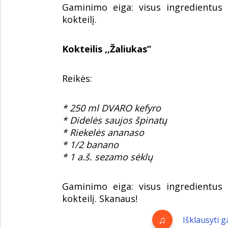
Gaminimo eiga: visus ingredientus s
kokteilį.
Kokteilis ,,Žaliukas”
Reikės:
* 250 ml DVARO kefyro
* Didelės saujos špinatų
* Riekelės ananaso
* 1/2 banano
* 1 a.š. sezamo sėklų
Gaminimo eiga: visus ingredientus s
kokteilį. Skanaus!
Išklausyti 