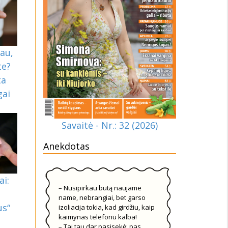
au,
te?
ta
gai
Savaitė - Nr.: 32 (2026)
Anekdotas
ai:
– Nusipirkau butą naujame
name, nebrangiai, bet garso
us“
izoliacija tokia, kad girdžiu, kaip
kaimynas telefonu kalba!
– Tai tau dar pasisekė: pas