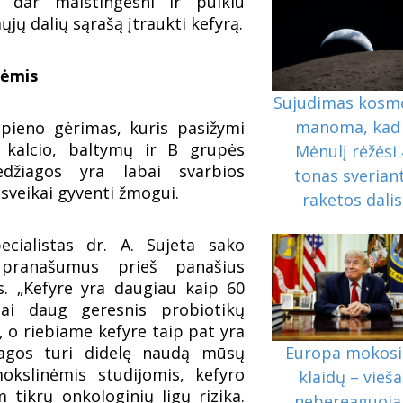
ų dar maistingesni ir puikiu
ųjų dalių sąrašą įtraukti kefyrą.
bėmis
Sujudimas kosm
manoma, kad 
 pieno gėrimas, kuris pasižymi
 kalcio, baltymų ir B grupės
Mėnulį rėžėsi 
edžiagos yra labai svarbios
tonas sveriant
sveikai gyventi žmogui.
raketos dalis
cialistas dr. A. Sujeta sako
 pranašumus prieš panašius
. „Kefyre yra daugiau kaip 60
tai daug geresnis probiotikų
o, o riebiame kefyre taip pat yra
iagos turi didelę naudą mūsų
Europa mokosi 
okslinėmis studijomis, kefyro
klaidų – vieša
tikrų onkologinių ligų rizika.
nebereaguoja 