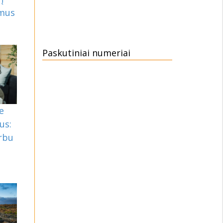
mus
Paskutiniai numeriai
e
us:
arbu