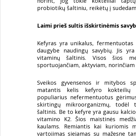
norint, jog tokie kokteiliai tapt
probiotikų šaltiniu, reikėtų į sudedam
Laimi prieš sultis išskirtinėmis savy
Kefyras yra unikalus, fermentuotas
daugybe naudingų savybių. Jis yra
vitaminų šaltinis. Visos šios m
sportuojančiam, aktyviam, norinčiam 
Sveikos gyvensenos ir mitybos spe
matantis kelis kefyro kokteilių
populiarius nefermentuotus gėrimus
skirtingų mikroorganizmų, todėl 
šaltinis. Be to kefyre yra gausu kalci
vitamino K2. Šios maistinės medž
kaulams. Remiantis kai kuriomis m
vartojimas siejamas su mažesne tam 