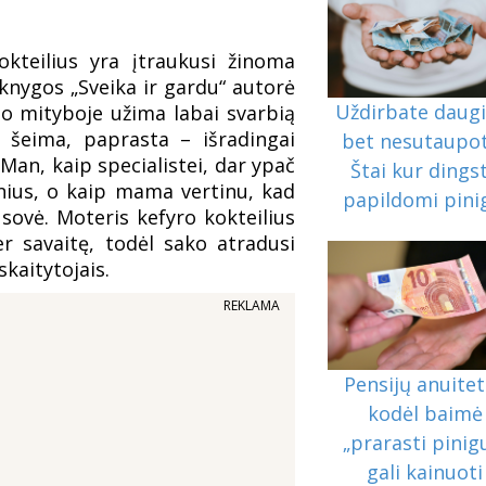
kteilius yra įtraukusi žinoma
knygos „Sveika ir gardu“ autorė
Uždirbate daugi
no mityboje užima labai svarbią
a šeima, paprasta – išradingai
bet nesutaupo
 Man, kaip specialistei, dar ypač
Štai kur dings
inius, o kaip mama vertinu, kad
papildomi pini
usovė. Moteris kefyro kokteilius
r savaitę, todėl sako atradusi
 skaitytojais.
REKLAMA
Pensijų anuitet
kodėl baimė
„prarasti pinig
gali kainuoti