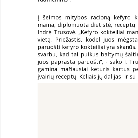
Į šeimos mitybos racioną kefyro ko
mama, diplomuota dietistė, receptų 
Indrė Trusovė. „Kefyro kokteiliai ma
vietą. Priežastis, kodėl juos mėgst
paruošti kefyro kokteiliai yra skanūs.
svarbu, kad tai puikus baltymų šalt
juos paprasta paruošti“, - sako I. Tr
gamina mažiausiai keturis kartus pe
įvairių receptų. Keliais jų dalijasi ir su