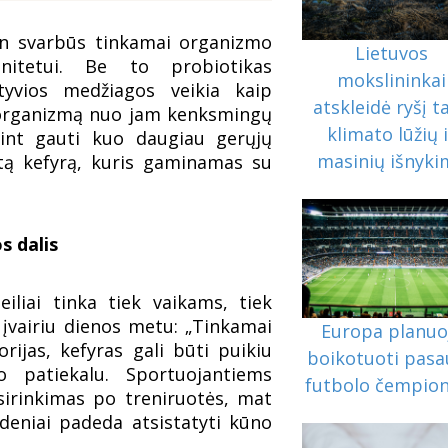
itin svarbūs tinkamai organizmo
Lietuvos
unitetui. Be to probiotikas
mokslininkai
tyvios medžiagos veikia kaip
atskleidė ryšį t
s organizmą nuo jam kenksmingų
klimato lūžių 
rint gauti kuo daugiau gerųjų
masinių išnyk
s tą kefyrą, kuris gaminamas su
s dalis
eiliai tinka tiek vaikams, tiek
 įvairiu dienos metu: „Tinkamai
Europa planuo
rijas, kefyras gali būti puikiu
boikotuoti pasa
 patiekalu. Sportuojantiems
futbolo čempio
sirinkimas po treniruotės, mat
ndeniai padeda atsistatyti kūno