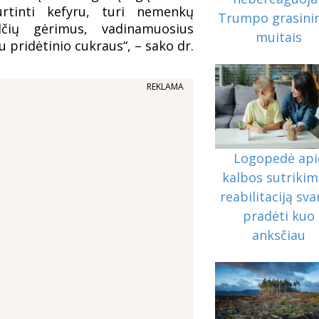
urtinti kefyru, turi nemenkų
Trumpo grasini
lčių gėrimus, vadinamuosius
muitais
 pridėtinio cukraus“, – sako dr.
REKLAMA
Logopedė api
kalbos sutrikim
reabilitaciją sv
pradėti kuo
anksčiau