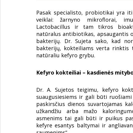
Pasak specialisto, probiotikai yra 
veiklai: žarnyno mikroflorai, im
Lactobacillus ir tam tikros bioak
natūralus antibiotikas, apsauganti
bakterijų. Dr. Sujeta sako, kad no
bakterijų, kokteiliams verta rinkti
natūraliu kefyro grybu.
Kefyro kokteiliai – kasdienės mitybo
Dr. A. Sujetos teigimu, kefyro kokt
suaugusiesiems ir gali būti ruošiami
paskirsčius dienos suvartojamas kalo
užkandžiu arba mažo kaloringumo
asmenims tai gali būti ir puikus pa
kefyre esantys baltymai ir angliava
raumenims“.