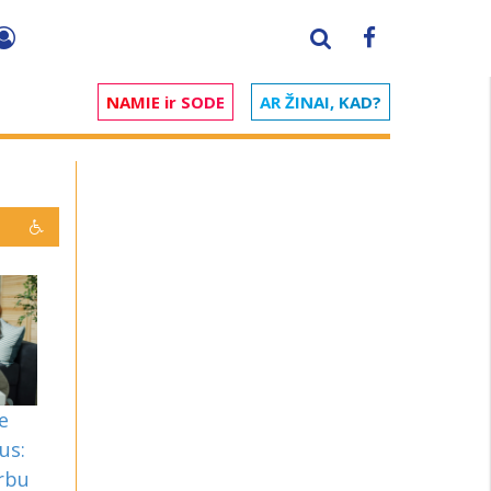
NAMIE ir SODE
AR ŽINAI, KAD?
e
us:
arbu