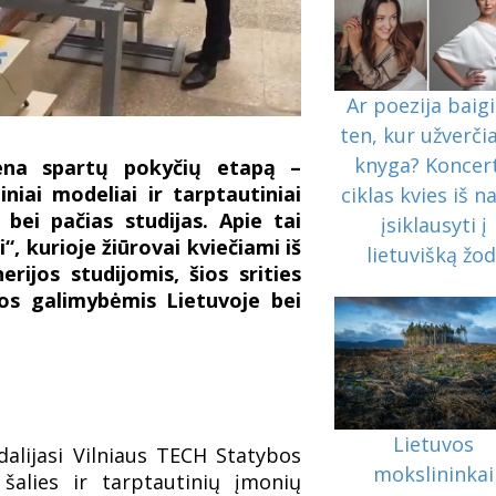
Ar poezija baigi
ten, kur užverč
knyga? Koncer
vena spartų pokyčių etapą –
niai modeliai ir tarptautiniai
ciklas kvies iš n
ą bei pačias studijas. Apie tai
įsiklausyti į
, kurioje žiūrovai kviečiami iš
lietuvišką žod
erijos studijomis, šios srities
ros galimybėmis Lietuvoje bei
Lietuvos
dalijasi Vilniaus TECH Statybos
mokslininkai
 šalies ir tarptautinių įmonių