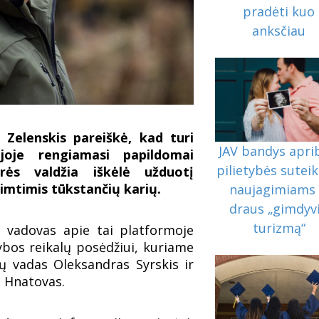
pradėti kuo
anksčiau
Zelenskis pareiškė, kad turi
JAV bandys apri
joje rengiamasi papildomai
pilietybės sutei
orės valdžia iškėlė užduotį
imtimis tūkstančių karių.
naujagimiams 
draus „gimdyv
turizmą“
s vadovas apie tai platformoje
bos reikalų posėdžiui, kuriame
ų vadas Oleksandras Syrskis ir
s Hnatovas.