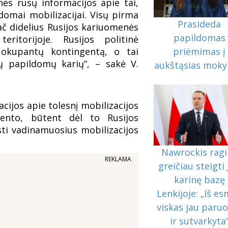
ės rusų informacijos apie tai,
domai mobilizacijai. Visų pirma
Prasideda
č didelius Rusijos kariuomenės
papildomas
ritorijoje. Rusijos politinė
priėmimas į
 okupantų kontingentą, o tai
ių papildomų karių“, – sakė V.
aukštąsias moky
acijos apie tolesnį mobilizacijos
dento, būtent dėl to Rusijos
isti vadinamuosius mobilizacijos
Nawrockis rag
REKLAMA
greičiau steigti
karinę bazę
Lenkijoje: „Iš e
viskas jau paru
ir sutvarkyta