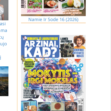
Namie Ir Sode 16 (2026)
asi
iama
tų
aujo
į