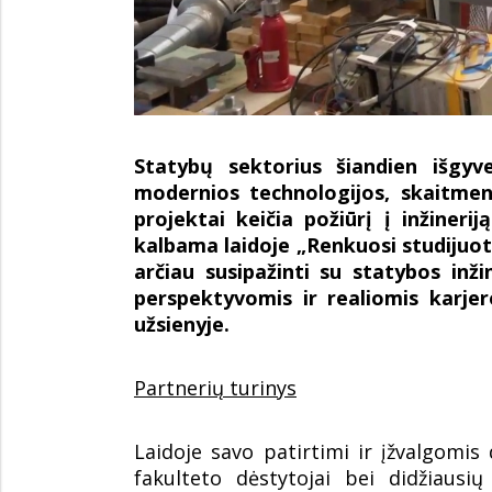
Statybų sektorius šiandien išgy
modernios technologijos, skaitmeni
projektai keičia požiūrį į inžinerij
kalbama laidoje „Renkuosi studijuoti“
arčiau susipažinti su statybos inžin
perspektyvomis ir realiomis karje
užsienyje.
Partnerių turinys
Laidoje savo patirtimi ir įžvalgomis 
fakulteto dėstytojai bei didžiausių