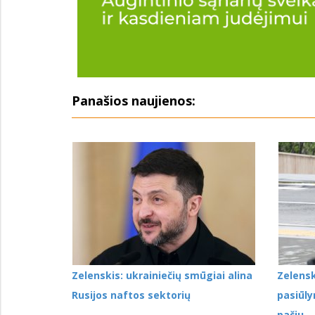
Panašios naujienos:
Zelenskis: ukrainiečių smūgiai alina
Zelensk
Rusijos naftos sektorių
pasiūly
pačiu