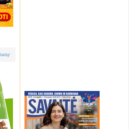
laidą!