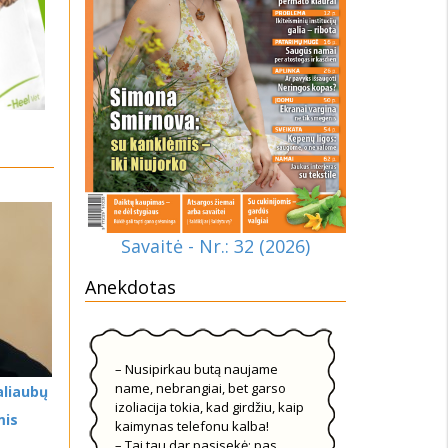
Savaitė - Nr.: 32 (2026)
Anekdotas
– Nusipirkau butą naujame
name, nebrangiai, bet garso
aliaubų
izoliacija tokia, kad girdžiu, kaip
mis
kaimynas telefonu kalba!
– Tai tau dar pasisekė: pas