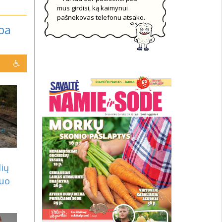
mus girdisi, ką kaimynui
pašnekovas telefonu atsako.
rba
lių
nuo