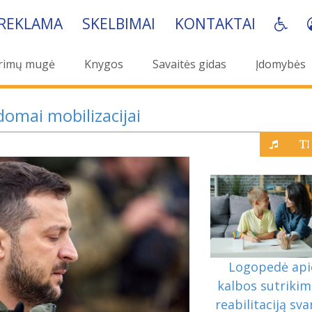
REKLAMA
SKELBIMAI
KONTAKTAI
rimų mugė
Knygos
Savaitės gidas
Įdomybės
domai mobilizacijai
Logopedė api
kalbos sutrikim
reabilitaciją sv