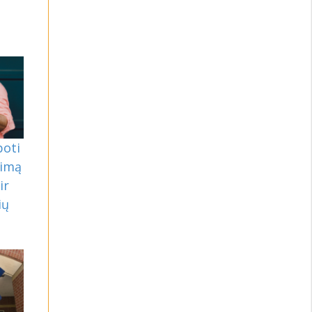
boti
kimą
ir
ių