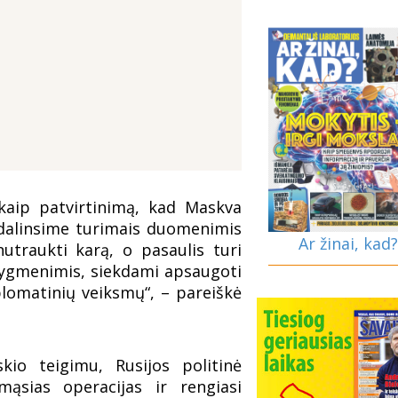
kaip patvirtinimą, kad Maskva
sidalinsime turimais duomenimis
Ar žinai, kad?
nutraukti karą, o pasaulis turi
lygmenimis, siekdami apsaugoti
plomatinių veiksmų“, – pareiškė
kio teigimu, Rusijos politinė
ąsias operacijas ir rengiasi