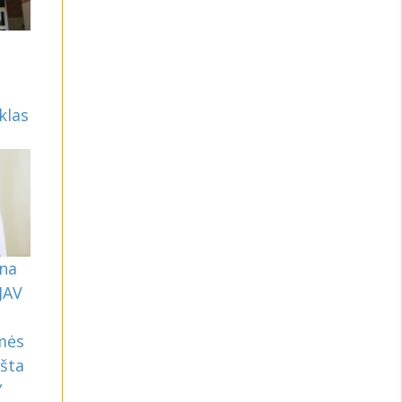
klas
ina
 JAV
smės
ošta
“