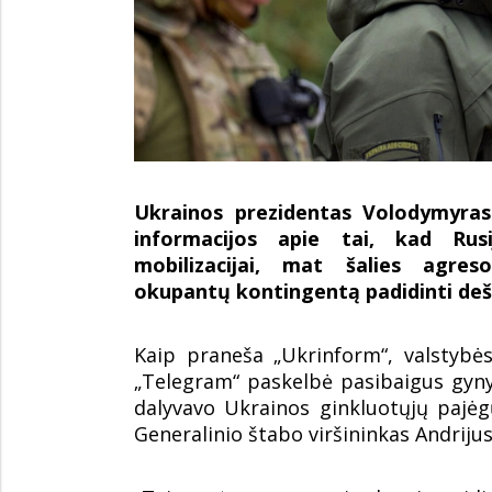
Ukrainos prezidentas Volodymyras 
informacijos apie tai, kad Rusi
mobilizacijai, mat šalies agres
okupantų kontingentą padidinti deš
Kaip praneša „Ukrinform“, valstybė
„Telegram“ paskelbė pasibaigus gyny
dalyvavo Ukrainos ginkluotųjų pajėg
Generalinio štabo viršininkas Andriju