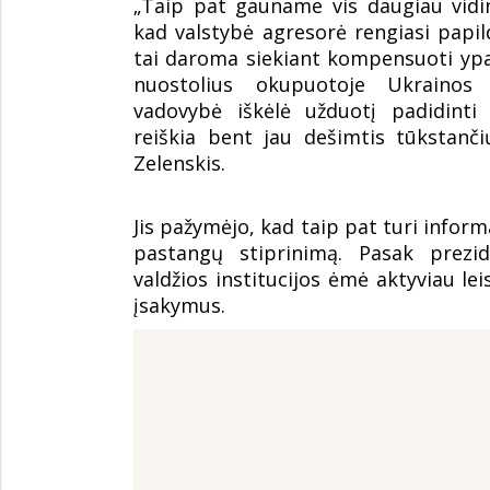
„Taip pat gauname vis daugiau vidin
kad valstybė agresorė rengiasi papil
tai daroma siekiant kompensuoti ypa
nuostolius okupuotoje Ukrainos te
vadovybė iškėlė užduotį padidinti
reiškia bent jau dešimtis tūkstanč
Zelenskis.
Jis pažymėjo, kad taip pat turi inform
pastangų stiprinimą. Pasak prezi
valdžios institucijos ėmė aktyviau le
įsakymus.