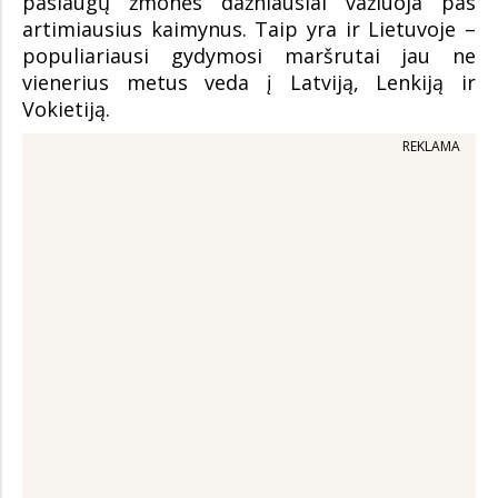
paslaugų žmonės dažniausiai važiuoja pas
artimiausius kaimynus. Taip yra ir Lietuvoje –
populiariausi gydymosi maršrutai jau ne
vienerius metus veda į Latviją, Lenkiją ir
Vokietiją.
REKLAMA