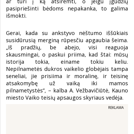
ar turi į ką atsiremti, o jeigu įgūdžių
pasipriešinti bėdoms nepakanka, to galima
išmokti.
Gerai, kada su ankstyvo nėštumo iššūkiais
susidūrusią merginą rūpesčiu apgaubia šeima.
„Iš pradžių, be abejo, visi reaguoja
skausmingai, o paskui priima, kad štai: mūsų
istorija tokia, einame tokiu keliu.
Nepilnametės dukros vaikelio globėjais tampa
seneliai, jie prisiima ir moralinę, ir teisinę
atsakomybę už vaiką iki mamos
pilnametystės“, – kalba A. Vežbavičiūtė, Kauno
miesto Vaiko teisių apsaugos skyriaus vedėja.
REKLAMA