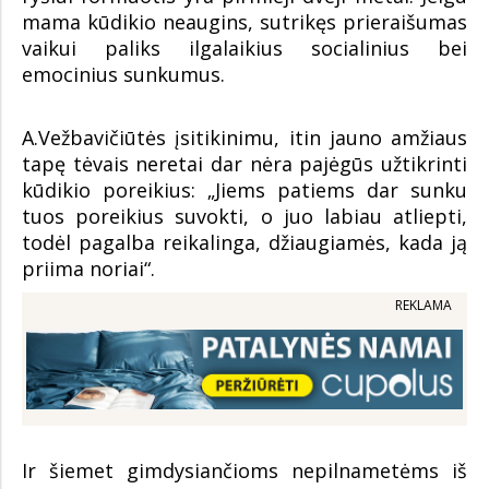
mama kūdikio neaugins, sutrikęs prieraišumas
vaikui paliks ilgalaikius socialinius bei
emocinius sunkumus.
A.Vežbavičiūtės įsitikinimu, itin jauno amžiaus
tapę tėvais neretai dar nėra pajėgūs užtikrinti
kūdikio poreikius: „Jiems patiems dar sunku
tuos poreikius suvokti, o juo labiau atliepti,
todėl pagalba reikalinga, džiaugiamės, kada ją
priima noriai“.
REKLAMA
Ir šiemet gimdysiančioms nepilnametėms iš