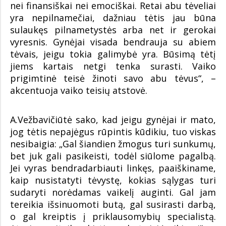
nei finansiškai nei emociškai. Retai abu tėveliai
yra nepilnamečiai, dažniau tėtis jau būna
sulaukęs pilnametystės arba net ir gerokai
vyresnis. Gynėjai visada bendrauja su abiem
tėvais, jeigu tokia galimybė yra. Būsimą tėtį
jiems kartais netgi tenka surasti. Vaiko
prigimtinė teisė žinoti savo abu tėvus“, –
akcentuoja vaiko teisių atstovė.
A.Vežbavičiūtė sako, kad jeigu gynėjai ir mato,
jog tėtis nepajėgus rūpintis kūdikiu, tuo viskas
nesibaigia: „Gal šiandien žmogus turi sunkumų,
bet juk gali pasikeisti, todėl siūlome pagalbą.
Jei vyras bendradarbiauti linkęs, paaiškiname,
kaip nusistatyti tėvystę, kokias sąlygas turi
sudaryti norėdamas vaikelį auginti. Gal jam
tereikia išsinuomoti butą, gal susirasti darbą,
o gal kreiptis į priklausomybių specialistą.