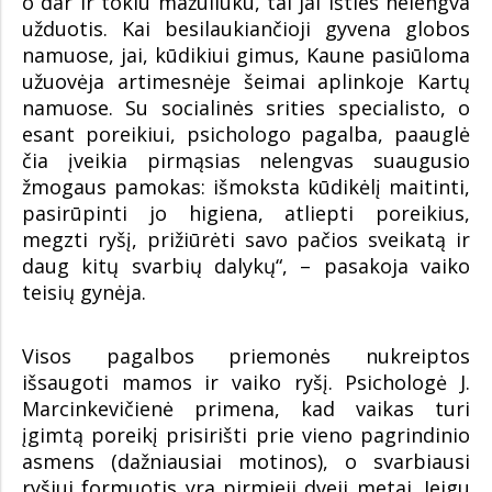
o dar ir tokiu mažuliuku, tai jai išties nelengva
užduotis. Kai besilaukiančioji gyvena globos
namuose, jai, kūdikiui gimus, Kaune pasiūloma
užuovėja artimesnėje šeimai aplinkoje Kartų
namuose. Su socialinės srities specialisto, o
esant poreikiui, psichologo pagalba, paauglė
čia įveikia pirmąsias nelengvas suaugusio
žmogaus pamokas: išmoksta kūdikėlį maitinti,
pasirūpinti jo higiena, atliepti poreikius,
megzti ryšį, prižiūrėti savo pačios sveikatą ir
daug kitų svarbių dalykų“, – pasakoja vaiko
teisių gynėja.
Visos pagalbos priemonės nukreiptos
išsaugoti mamos ir vaiko ryšį. Psichologė J.
Marcinkevičienė primena, kad vaikas turi
įgimtą poreikį prisirišti prie vieno pagrindinio
asmens (dažniausiai motinos), o svarbiausi
ryšiui formuotis yra pirmieji dveji metai. Jeigu