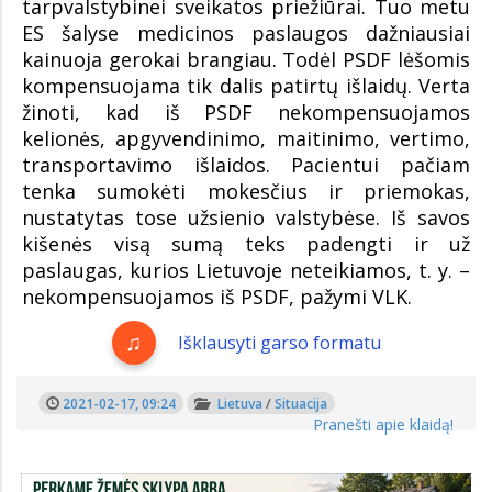
tarpvalstybinei sveikatos priežiūrai. Tuo metu
ES šalyse medicinos paslaugos dažniausiai
kainuoja gerokai brangiau. Todėl PSDF lėšomis
kompensuojama tik dalis patirtų išlaidų. Verta
žinoti, kad iš PSDF nekompensuojamos
kelionės, apgyvendinimo, maitinimo, vertimo,
transportavimo išlaidos. Pacientui pačiam
tenka sumokėti mokesčius ir priemokas,
nustatytas tose užsienio valstybėse. Iš savos
kišenės visą sumą teks padengti ir už
paslaugas, kurios Lietuvoje neteikiamos, t. y. –
nekompensuojamos iš PSDF, pažymi VLK.
Išklausyti garso formatu
2021-02-17, 09:24
Lietuva
/
Situacija
Pranešti apie klaidą!