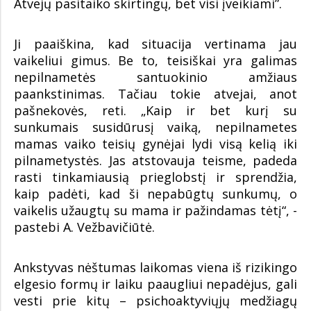
Atvejų pasitaiko skirtingų, bet visi įveikiami”.
Ji paaiškina, kad situacija vertinama jau
vaikeliui gimus. Be to, teisiškai yra galimas
nepilnametės santuokinio amžiaus
paankstinimas. Tačiau tokie atvejai, anot
pašnekovės, reti. „Kaip ir bet kurį su
sunkumais susidūrusį vaiką, nepilnametes
mamas vaiko teisių gynėjai lydi visą kelią iki
pilnametystės. Jas atstovauja teisme, padeda
rasti tinkamiausią prieglobstį ir sprendžia,
kaip padėti, kad ši nepabūgtų sunkumų, o
vaikelis užaugtų su mama ir pažindamas tėtį“, -
pastebi A. Vežbavičiūtė.
Ankstyvas nėštumas laikomas viena iš rizikingo
elgesio formų ir laiku paaugliui nepadėjus, gali
vesti prie kitų – psichoaktyviųjų medžiagų