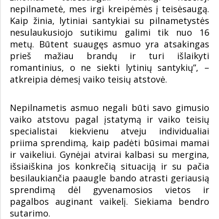
nepilnametė, mes irgi kreipėmės į teisėsaugą.
Kaip žinia, lytiniai santykiai su pilnametystės
nesulaukusiojo sutikimu galimi tik nuo 16
metų. Būtent suaugęs asmuo yra atsakingas
prieš mažiau brandų ir turi išlaikyti
romantinius, o ne siekti lytinių santykių”, –
atkreipia dėmesį vaiko teisių atstovė.
Nepilnametis asmuo negali būti savo gimusio
vaiko atstovu pagal įstatymą ir vaiko teisių
specialistai kiekvienu atveju individualiai
priima sprendimą, kaip padėti būsimai mamai
ir vaikeliui. Gynėjai atvirai kalbasi su mergina,
išsiaiškina jos konkrečią situaciją ir su pačia
besilaukiančia paaugle bando atrasti geriausią
sprendimą dėl gyvenamosios vietos ir
pagalbos auginant vaikelį. Siekiama bendro
sutarimo.