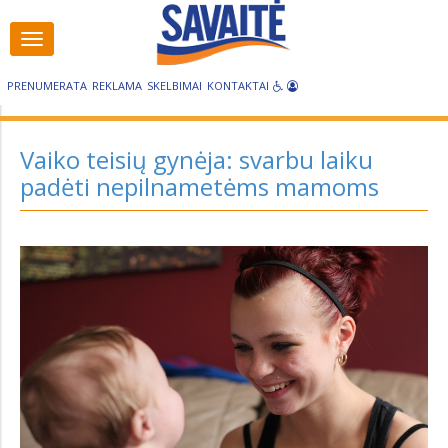
Visos
Visos
kategorijos
kategorijos
PRENUMERATA
REKLAMA
SKELBIMAI
KONTAKTAI
Vaiko teisių gynėja: svarbu laiku
padėti nepilnametėms mamoms