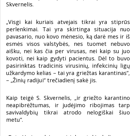
Skvernelis.
„Visgi kai kuriais atvejais tikrai yra stiprūs
perlenkimai. Tai yra skirtinga situacija nuo
pavasario, nuo kovo mėnesio, ką darė mes ir iš
esmės visos valstybės, nes tuomet nebuvo
aišku, nei kas čia per virusas, nei kaip su juo
kovoti, nei kaip gydyti pacientus. Dėl to buvo
pasirinktas tradicinis virusinių, infekcinių ligų
užkardymo kelias – tai yra griežtas karantinas“,
– „Žinių radijui“ trečiadienį sakė jis.
Kaip teigė S. Skvernelis, „ir griežto karantino
neapibrėžtumas, ir judėjimo ribojimas tarp
savivaldybių tikrai atrodo nelogiškai šiuo
metu“.