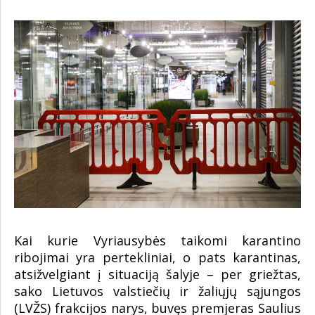
Kai kurie Vyriausybės taikomi karantino
ribojimai yra pertekliniai, o pats karantinas,
atsižvelgiant į situaciją šalyje – per griežtas,
sako Lietuvos valstiečių ir žaliųjų sąjungos
(LVŽS) frakcijos narys, buvęs premjeras Saulius