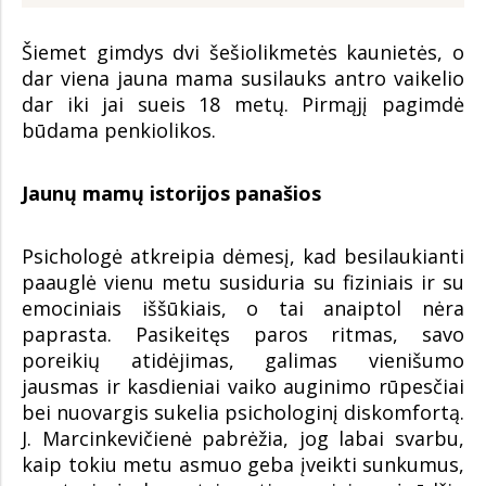
Šiemet gimdys dvi šešiolikmetės kaunietės, o
dar viena jauna mama susilauks antro vaikelio
dar iki jai sueis 18 metų. Pirmąjį pagimdė
būdama penkiolikos.
Jaunų mamų istorijos panašios
Psichologė atkreipia dėmesį, kad besilaukianti
paauglė vienu metu susiduria su fiziniais ir su
emociniais iššūkiais, o tai anaiptol nėra
paprasta. Pasikeitęs paros ritmas, savo
poreikių atidėjimas, galimas vienišumo
jausmas ir kasdieniai vaiko auginimo rūpesčiai
bei nuovargis sukelia psichologinį diskomfortą.
J. Marcinkevičienė pabrėžia, jog labai svarbu,
kaip tokiu metu asmuo geba įveikti sunkumus,