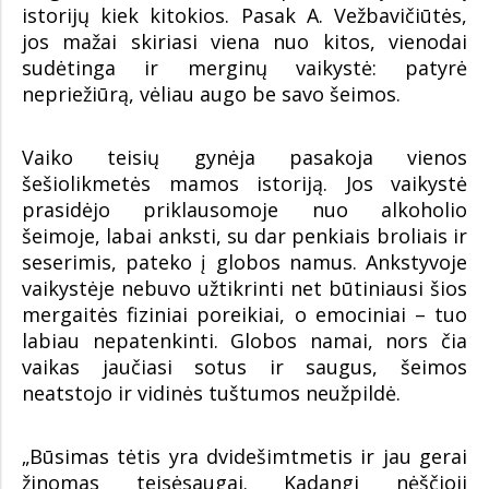
istorijų kiek kitokios. Pasak A. Vežbavičiūtės,
jos mažai skiriasi viena nuo kitos, vienodai
sudėtinga ir merginų vaikystė: patyrė
nepriežiūrą, vėliau augo be savo šeimos.
Vaiko teisių gynėja pasakoja vienos
šešiolikmetės mamos istoriją. Jos vaikystė
prasidėjo priklausomoje nuo alkoholio
šeimoje, labai anksti, su dar penkiais broliais ir
seserimis, pateko į globos namus. Ankstyvoje
vaikystėje nebuvo užtikrinti net būtiniausi šios
mergaitės fiziniai poreikiai, o emociniai – tuo
labiau nepatenkinti. Globos namai, nors čia
vaikas jaučiasi sotus ir saugus, šeimos
neatstojo ir vidinės tuštumos neužpildė.
„Būsimas tėtis yra dvidešimtmetis ir jau gerai
žinomas teisėsaugai. Kadangi nėščioji