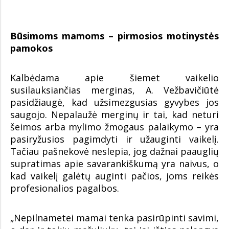
Būsimoms mamoms – pirmosios motinystės
pamokos
Kalbėdama apie šiemet vaikelio
susilauksiančias merginas, A. Vežbavičiūtė
pasidžiaugė, kad užsimezgusias gyvybes jos
saugojo. Nepalaužė merginų ir tai, kad neturi
šeimos arba mylimo žmogaus palaikymo – yra
pasiryžusios pagimdyti ir užauginti vaikelį.
Tačiau pašnekovė neslepia, jog dažnai paauglių
supratimas apie savarankiškumą yra naivus, o
kad vaikelį galėtų auginti pačios, joms reikės
profesionalios pagalbos.
„Nepilnametei mamai tenka pasirūpinti savimi,