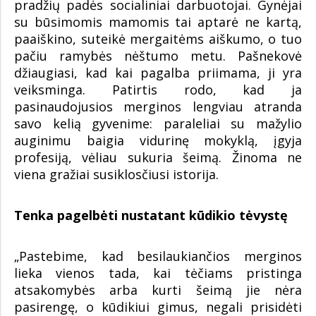
pradžių padės socialiniai darbuotojai. Gynėjai
su būsimomis mamomis tai aptarė ne kartą,
paaiškino, suteikė mergaitėms aiškumo, o tuo
pačiu ramybės nėštumo metu. Pašnekovė
džiaugiasi, kad kai pagalba priimama, ji yra
veiksminga. Patirtis rodo, kad ja
pasinaudojusios merginos lengviau atranda
savo kelią gyvenime: paraleliai su mažylio
auginimu baigia vidurinę mokyklą, įgyja
profesiją, vėliau sukuria šeimą. Žinoma ne
viena gražiai susiklosčiusi istorija.
Tenka pagelbėti nustatant kūdikio tėvystę
„Pastebime, kad besilaukiančios merginos
lieka vienos tada, kai tėčiams pristinga
atsakomybės arba kurti šeimą jie nėra
pasirengę, o kūdikiui gimus, negali prisidėti