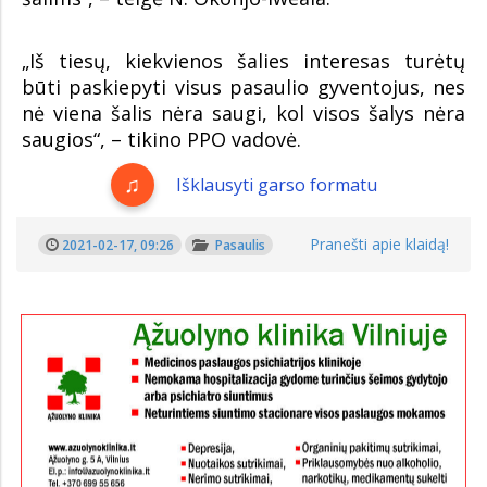
„Iš tiesų, kiekvienos šalies interesas turėtų
būti paskiepyti visus pasaulio gyventojus, nes
nė viena šalis nėra saugi, kol visos šalys nėra
saugios“, – tikino PPO vadovė.
Išklausyti garso formatu
Pranešti apie klaidą!
2021-02-17, 09:26
Pasaulis