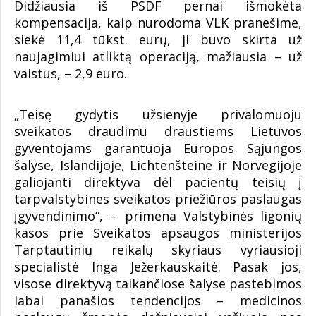
Didžiausia iš PSDF pernai išmokėta
kompensacija, kaip nurodoma VLK pranešime,
siekė 11,4 tūkst. eurų, ji buvo skirta už
naujagimiui atliktą operaciją, mažiausia – už
vaistus, – 2,9 euro.
„Teisę gydytis užsienyje privalomuoju
sveikatos draudimu draustiems Lietuvos
gyventojams garantuoja Europos Sąjungos
šalyse, Islandijoje, Lichtenšteine ir Norvegijoje
galiojanti direktyva dėl pacientų teisių į
tarpvalstybines sveikatos priežiūros paslaugas
įgyvendinimo“, – primena Valstybinės ligonių
kasos prie Sveikatos apsaugos ministerijos
Tarptautinių reikalų skyriaus vyriausioji
specialistė Inga Ježerkauskaitė. Pasak jos,
visose direktyvą taikančiose šalyse pastebimos
labai panašios tendencijos – medicinos