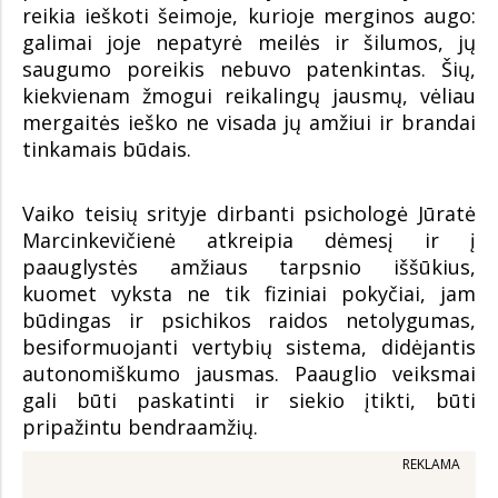
reikia ieškoti šeimoje, kurioje merginos augo:
galimai joje nepatyrė meilės ir šilumos, jų
saugumo poreikis nebuvo patenkintas. Šių,
kiekvienam žmogui reikalingų jausmų, vėliau
mergaitės ieško ne visada jų amžiui ir brandai
tinkamais būdais.
Vaiko teisių srityje dirbanti psichologė Jūratė
Marcinkevičienė atkreipia dėmesį ir į
paauglystės amžiaus tarpsnio iššūkius,
kuomet vyksta ne tik fiziniai pokyčiai, jam
būdingas ir psichikos raidos netolygumas,
besiformuojanti vertybių sistema, didėjantis
autonomiškumo jausmas. Paauglio veiksmai
gali būti paskatinti ir siekio įtikti, būti
pripažintu bendraamžių.
REKLAMA