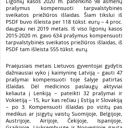
Ligonių kasos 2020 m. patenkino 98 asmenų
prašymus kompensuoti tarpvalstybinės
sveikatos priežiūros išlaidas. Šiam tikslui iš
PSDF buvo išleista per 118 tūkst. eurų – 4 proc.
daugiau nei 2019 metais. Iš viso ligonių kasos
2015-2020 m. gavo 634 prašymus kompensuoti
tarpvalstybinės sveikatos priežiūros išlaidas, iš
PSDF tam išleista 555 tūkst. eurų.
Praėjusiais metais Lietuvos gyventojai gydytis
dažniausiai vyko į kaimyninę Latviją – gauti 47
prašymai kompensuoti toje šalyje patirtas
išlaidas. Dėl medicinos paslaugų aktyviai
keliauta į Lenkiją – pateikti 32 prašymai ir
Vokietiją – 15, kur kas rečiau į Estiją ir Slovakiją
– po 3. Kompensuoti išlaidas po vizitų pas
medikus ar įsigytų vaistų Suomijoje, Belgijoje,
Austrijoje, Airijoje, Čekijoje, Ispanijoje,
Graikijoje, Liuksemburge ir Norvegijoje gauta