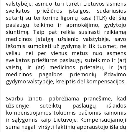
valstybėje, asmuo turi turėti Lietuvos asmens
sveikatos priežiūros įstaigos, sudariusios
sutartį su teritorine ligonių kasa (TLK) dėl šių
paslaugų teikimo ir apmokėjimo, gydytojo
siuntimą. Taip pat reikia susirasti reikiamą
medicinos įstaigą užsienio valstybėje, savo
lėšomis sumokėti už gydymą ir tik tuomet, ne
vėliau nei per vienus metus nuo asmens
sveikatos priežiūros paslaugų suteikimo ir (ar)
vaistų, ir (ar) medicinos prietaisų, ir (ar)
medicinos pagalbos priemonių išdavimo
gydymo valstybėje, kreiptis dėl kompensacijos.
Svarbu žinoti, pabrėžiama pranešime, kad
užsienyje suteiktų paslaugų išlaidos
kompensuojamos tokiomis pačiomis kainomis
ir sąlygomis kaip Lietuvoje. Kompensuojamoji
suma negali viršyti faktinių apdraustojo išlaidų