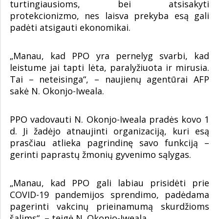
turtingiausioms, bei atsisakyti
protekcionizmo, nes laisva prekyba esą gali
padėti atsigauti ekonomikai.
„Manau, kad PPO yra pernelyg svarbi, kad
leistume jai tapti lėta, paralyžiuota ir mirusia.
Tai – neteisinga“, – naujienų agentūrai AFP
sakė N. Okonjo-Iweala.
PPO vadovauti N. Okonjo-Iweala pradės kovo 1
d. Ji žadėjo atnaujinti organizaciją, kuri esą
prasčiau atlieka pagrindinę savo funkciją –
gerinti paprastų žmonių gyvenimo sąlygas.
„Manau, kad PPO gali labiau prisidėti prie
COVID-19 pandemijos sprendimo, padėdama
pagerinti vakcinų prieinamumą skurdžioms
šalims“, – teigė N. Okonjo-Iweala.