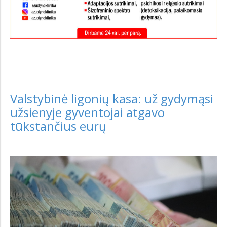
Valstybinė ligonių kasa: už gydymąsi
užsienyje gyventojai atgavo
tūkstančius eurų