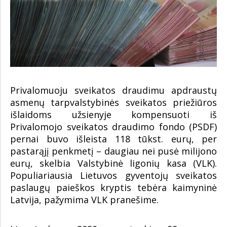
Privalomuoju sveikatos draudimu apdraustų
asmenų tarpvalstybinės sveikatos priežiūros
išlaidoms užsienyje kompensuoti iš
Privalomojo sveikatos draudimo fondo (PSDF)
pernai buvo išleista 118 tūkst. eurų, per
pastarąjį penkmetį – daugiau nei pusė milijono
eurų, skelbia Valstybinė ligonių kasa (VLK).
Populiariausia Lietuvos gyventojų sveikatos
paslaugų paieškos kryptis tebėra kaimyninė
Latvija, pažymima VLK pranešime.