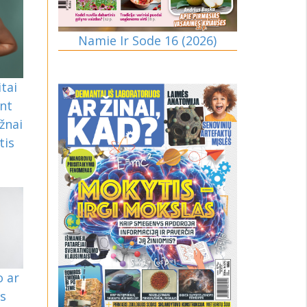
Namie Ir Sode 16 (2026)
tai
ent
žnai
tis
 ar
is