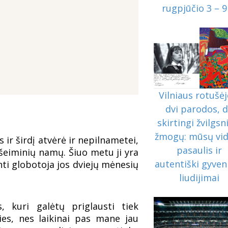
rugpjūčio 3 – 9
Vilniaus rotušėj
dvi parodos, 
skirtingi žvilgsni
žmogų: mūsų vid
r širdį atvėrė ir nepilnametei,
pasaulis ir
š šeiminių namų. Šiuo metu ji yra
autentiški gyve
ti globotoja jos dviejų mėnesių
liudijimai
s, kuri galėtų priglausti tiek
ties, nes laikinai pas mane jau