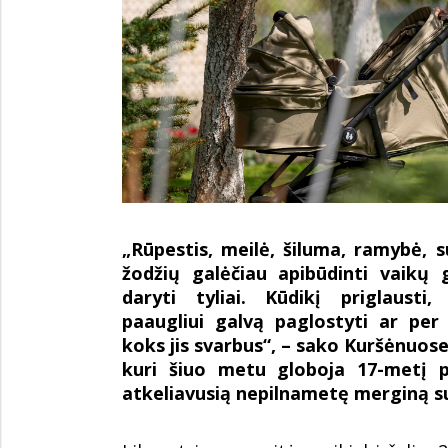
„Rūpestis, meilė, šiluma, ramybė, 
žodžių galėčiau apibūdinti vaikų 
daryti tyliai. Kūdikį priglaust
paaugliui galvą paglostyti ar per 
koks jis svarbus“, – sako Kuršėnuo
kuri šiuo metu globoja 17-metį p
atkeliavusią nepilnametę merginą su