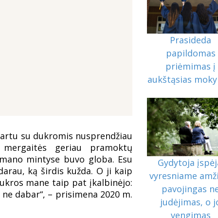
Prasideda
papildomas
priėmimas į
aukštąsias moky
 kartu su dukromis nusprendžiau
d mergaitės geriau pramoktų
 o mano mintyse buvo globa. Esu
Gydytoja įspėj
darau, ką širdis kužda. O ji kaip
vyresniame amž
ukros mane taip pat įkalbinėjo:
pavojingas n
i ne dabar“, – prisimena 2020 m.
judėjimas, o j
vengimas