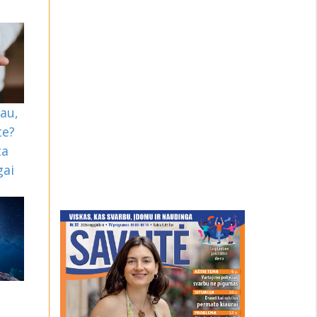
au,
te?
ta
gai