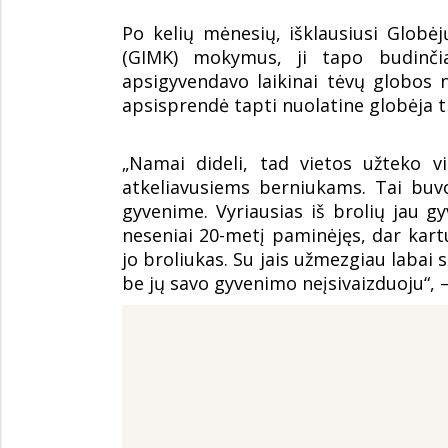
Po kelių mėnesių, išklausiusi Globė
(GIMK) mokymus, ji tapo budinči
apsigyvendavo laikinai tėvų globos 
apsisprendė tapti nuolatine globėja t
„Namai dideli, tad vietos užteko 
atkeliavusiems berniukams. Tai bu
gyvenime. Vyriausias iš brolių jau gy
neseniai 20-metį paminėjęs, dar kart
jo broliukas. Su jais užmezgiau labai s
be jų savo gyvenimo neįsivaizduoju“, –