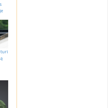
s
je
turi
są