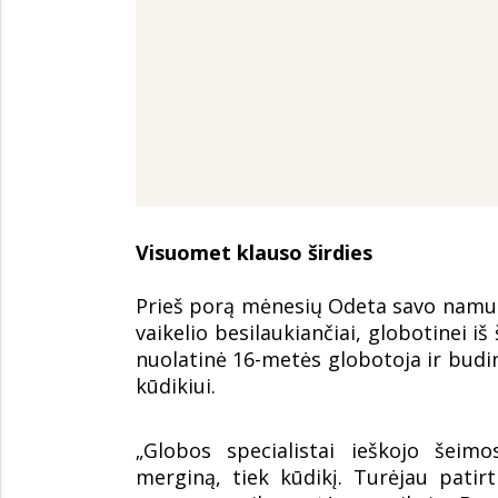
Visuomet klauso širdies
Prieš porą mėnesių Odeta savo namus i
vaikelio besilaukiančiai, globotinei i
nuolatinė 16-metės globotoja ir budin
kūdikiui.
„Globos specialistai ieškojo šeimo
merginą, tiek kūdikį. Turėjau patir