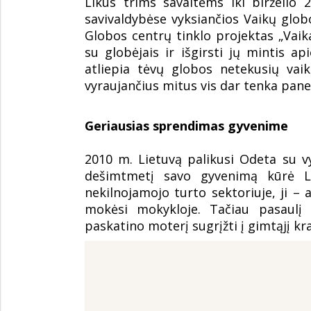
Likus trims savaitėms iki birželio 
savivaldybėse vyksiančios Vaikų globo
Globos centrų tinklo projektas „Vaikai
su globėjais ir išgirsti jų mintis ap
atliepia tėvų globos netekusių vai
vyraujančius mitus vis dar tenka panei
Geriausias sprendimas gyvenime
2010 m. Lietuvą palikusi Odeta su 
dešimtmetį savo gyvenimą kūrė Lo
nekilnojamojo turto sektoriuje, ji – 
mokėsi mokykloje. Tačiau pasaulį 
paskatino moterį sugrįžti į gimtąjį kr