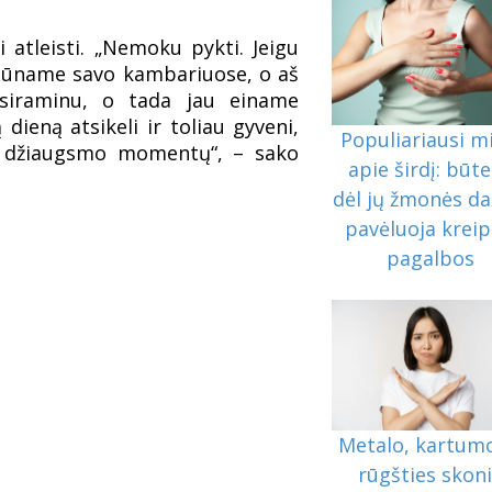
 atleisti. „Nemoku pykti. Jeigu
abūname savo kambariuose, o aš
usiraminu, o tada jau einame
dieną atsikeli ir toliau gyveni,
Populiariausi mi
ir džiaugsmo momentų“, – sako
apie širdį: būt
dėl jų žmonės da
pavėluoja kreip
pagalbos
Metalo, kartumo
rūgšties skon