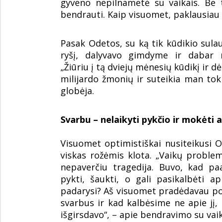
gyveno nepilnametė su vaikais. Be 
bendrauti. Kaip visuomet, paklausiau š
Pasak Odetos, su ką tik kūdikio sula
ryšį, dalyvavo gimdyme ir dabar r
„Žiūriu į tą dviejų mėnesių kūdikį ir 
milijardo žmonių ir suteikia man tokią
globėja.
Svarbu – nelaikyti pykčio ir mokėti a
Visuomet optimistiškai nusiteikusi Od
viskas rožėmis klota. „Vaikų probl
nepaverčiu tragedija. Buvo, kad pa
pykti, šaukti, o gali pasikalbėti a
padarysi? Aš visuomet pradėdavau poka
svarbus ir kad kalbėsime ne apie jį,
išgirsdavo“, – apie bendravimo su vai