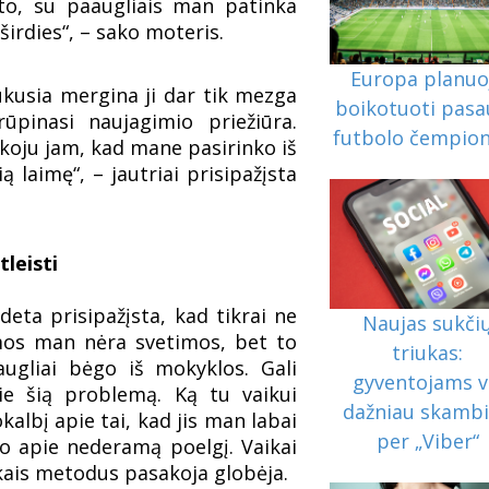
to, su paaugliais man patinka
irdies“, – sako moteris.
Europa planuo
ukusia mergina ji dar tik mezga
boikotuoti pasa
ūpinasi naujagimio priežiūra.
futbolo čempio
dėkoju jam, kad mane pasirinko iš
 laimę“, – jautriai prisipažįsta
tleisti
eta prisipažįsta, kad tikrai ne
Naujas sukči
emos man nėra svetimos, bet to
triukas:
augliai bėgo iš mokyklos. Gali
gyventojams v
pie šią problemą. Ką tu vaikui
dažniau skamb
lbį apie tai, kad jis man labai
per „Viber“
 o apie nederamą poelgį. Vaikai
kais metodus pasakoja globėja.