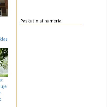
Paskutiniai numeriai
klas
a:
iuje
e
o