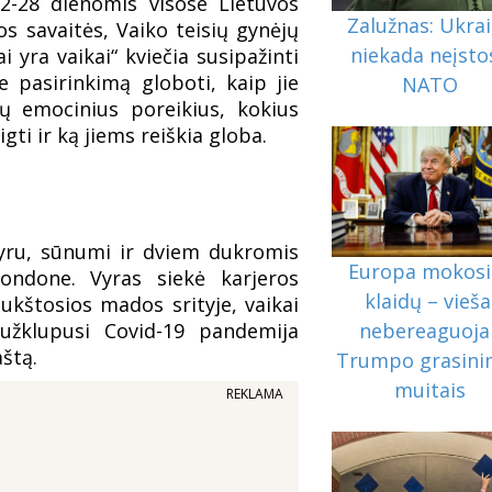
22-28 dienomis visose Lietuvos
Zalužnas: Ukra
s savaitės, Vaiko teisių gynėjų
niekada neįstos
 yra vaikai“ kviečia susipažinti
ie pasirinkimą globoti, kaip jie
NATO
kų emocinius poreikius, kokius
gti ir ką jiems reiškia globa.
vyru, sūnumi ir dviem dukromis
Europa mokosi 
ndone. Vyras siekė karjeros
klaidų – vieša
aukštosios mados srityje, vaikai
užklupusi Covid-19 pandemija
nebereaguoja 
aštą.
Trumpo grasini
muitais
REKLAMA