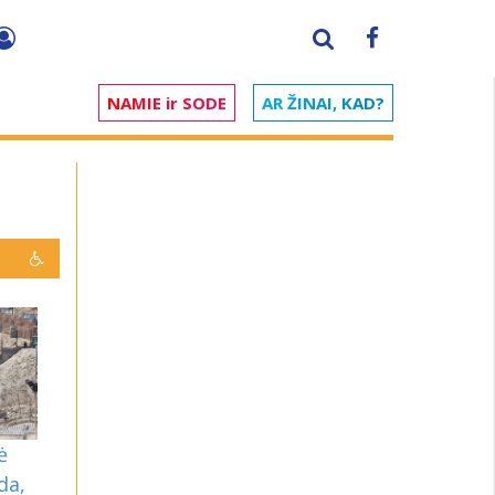
NAMIE ir SODE
AR ŽINAI, KAD?
ė
da,