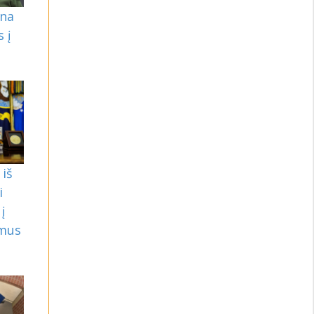
ina
 į
iš
i
į
mus