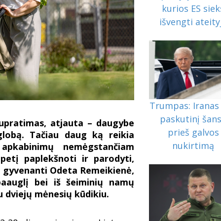
kurios ES siek
išvengti ateity
Trumpas: Iranas 
paskutinį šan
supratimas, atjauta – daugybe
prieš galvos
globą. Tačiau daug ką reikia
nukirtimą
i, apkabinimų nemėgstančiam
petį paplekšnoti ir parodyti,
se gyvenanti Odeta Remeikienė,
aauglį bei iš šeiminių namų
 dviejų mėnesių kūdikiu.