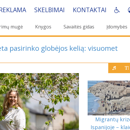
REKLAMA
SKELBIMAI
KONTAKTAI
rimų mugė
Knygos
Savaitės gidas
Įdomybės
ta pasirinko globėjos kelią: visuomet
Migrantų kriz
Ispanijoje – klai