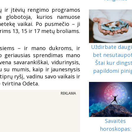
jų ir įtėvių rengimo programos
a globotoja, kurios namuose
netekę vaikai. Po pusmečio – ji
rims 13, 15 ir 17 metų broliams.
Uždirbate daugi
visiems – ir mano dukroms, ir
bet nesutaupo
vo geriausias sprendimas mano
vena savarankiškai, vidurinysis,
Štai kur dings
u su mumis, kaip ir jaunesnysis
papildomi pini
tiprų ryšį, vadinu savo vaikais ir
 tvirtina Odeta.
REKLAMA
Savaitės
horoskopas: