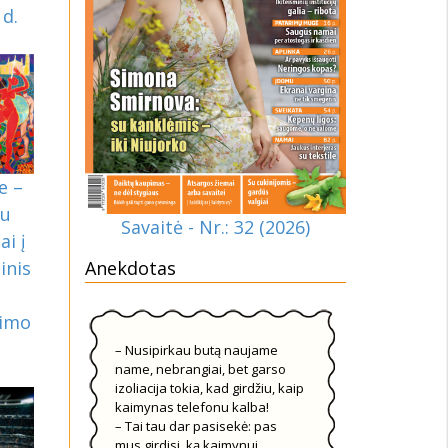
 d.
e –
du
Savaitė - Nr.: 32 (2026)
ai į
Anekdotas
inis
nimo
– Nusipirkau butą naujame
name, nebrangiai, bet garso
izoliacija tokia, kad girdžiu, kaip
kaimynas telefonu kalba!
– Tai tau dar pasisekė: pas
mus girdisi, ką kaimynui