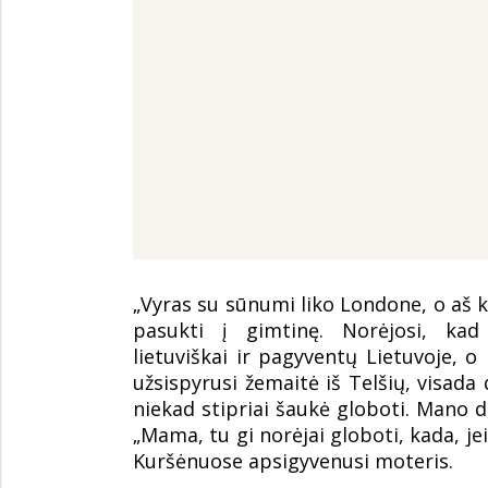
„Vyras su sūnumi liko Londone, o aš
pasukti į gimtinę. Norėjosi, ka
lietuviškai ir pagyventų Lietuvoje,
užsispyrusi žemaitė iš Telšių, visada 
niekad stipriai šaukė globoti. Mano d
„Mama, tu gi norėjai globoti, kada, je
Kuršėnuose apsigyvenusi moteris.