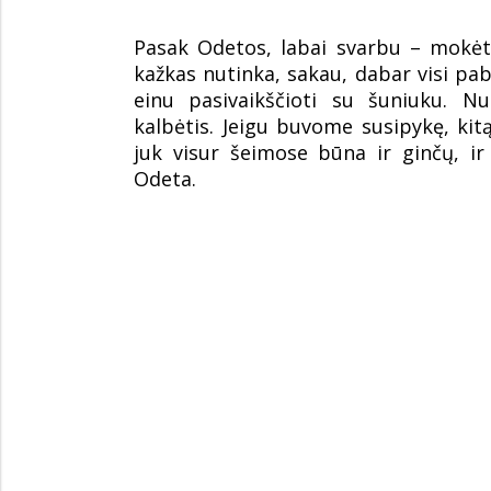
Pasak Odetos, labai svarbu – mokėti
kažkas nutinka, sakau, dabar visi p
einu pasivaikščioti su šuniuku. N
kalbėtis. Jeigu buvome susipykę, kitą 
juk visur šeimose būna ir ginčų, 
Odeta.