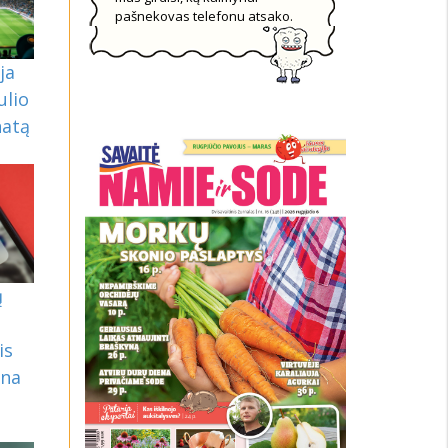
pašnekovas telefonu atsako.
ja
ulio
natą
ų
is
ina