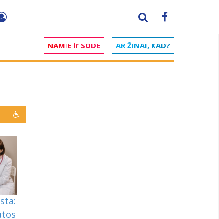
NAMIE ir SODE
AR ŽINAI, KAD?
sta:
atos