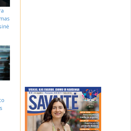
ra
omas
sinė
to
s
š