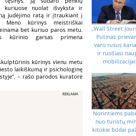
 tęsinys. Ją sudaro penkių
i, kuriuose nuolat išvyksta ir
ą judėjimo ratą ir įtraukiant į
. Meno kūrinys meistriškai
„Wall Street Jour
ieinama bet kuriuo paros metu.
Putinas prieva
nis kūrinio garsas primena
varo rusus karia
ir ruošiasi nauj
mobilizacijai
 skulptūrinis kūrinys vienu metu
miesto laikiškumą ir psichologinę
styje“, – rašo parodos kuratorė
REKLAMA
Norintiems pab
nuo turistų min
kitokie būdai paž