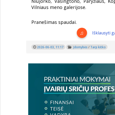
Niujorko, Vašingtono, Paryžiaus, K
Vilniaus meno galerijose.
Pranešimas spaudai.
Išklausyti 
2026-06-03, 11:17
Įdomybės
/
Tarp kitko