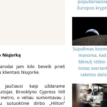
populiariausi
Europos krypt
Sujudimas kosm
o Niujorką
manoma, kad 
Mėnulį rėžėsi 
arodai jam kilo beveik prieš
tonas sveriant
 klientais Niujorke.
raketos dalis
, jaučiausi kaip uždarame
autojas. Brooklyno Cypress Hill
 metro, o vėliau sumontavau į
u sutuoktinė dirbo „Hilton“