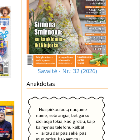
Savaitė - Nr.: 32 (2026)
Anekdotas
– Nusipirkau butą naujame
name, nebrangiai, bet garso
izoliacija tokia, kad girdžiu, kaip
kaimynas telefonu kalba!
– Tai tau dar pasisekė: pas
mus girdisi, ką kaimynui