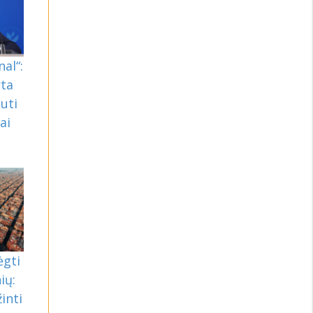
nal“:
rta
uti
ai
ėgti
ių:
inti