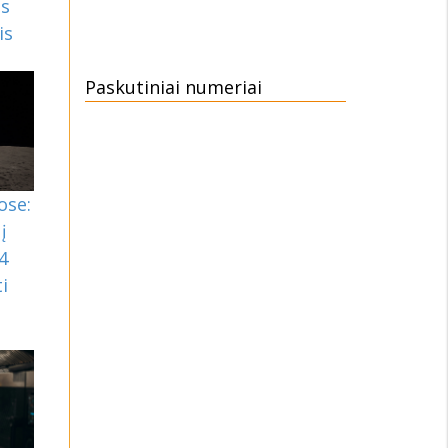
as
is
Paskutiniai numeriai
ose:
į
4
i