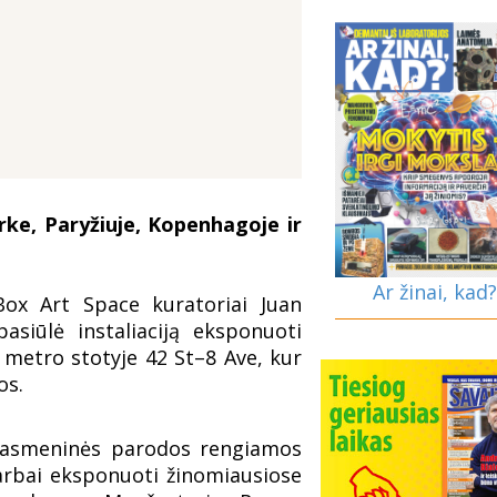
rke, Paryžiuje, Kopenhagoje ir
Ar žinai, kad?
Box Art Space kuratoriai Juan
siūlė instaliaciją eksponuoti
 metro stotyje 42 St–8 Ave, kur
os.
o asmeninės parodos rengiamos
arbai eksponuoti žinomiausiose