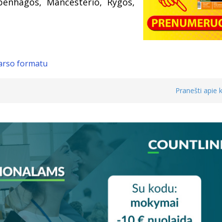
openhagos, Mančesterio, Rygos,
garso formatu
Pranešti apie k