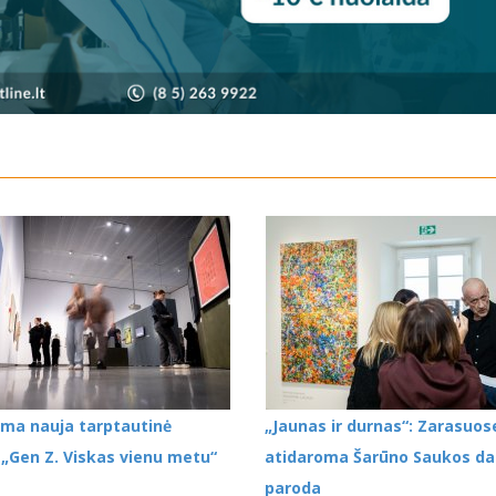
oma nauja tarptautinė
„Jaunas ir durnas“: Zarasuos
„Gen Z. Viskas vienu metu“
atidaroma Šarūno Saukos da
paroda