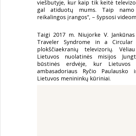
viešbutyje, kur kaip tik keitė televizo
gal atiduotų mums. Taip namo 
reikalingos įrangos“, – šypsosi video
Taigi 2017 m. Niujorke V. Jankūnas
Traveler Syndrome in a Circular 
plokščiaekranių televizorių. Vėlia
Lietuvos nuolatinės misijos Jung
būstinės erdvėje, kur Lietuvos 
ambasadoriaus Ryčio Paulausko i
Lietuvos menininkų kūriniai.