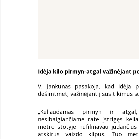
Idėja kilo pirmyn-atgal važinėjant p
V. Jankūnas pasakoja, kad idėja p
dešimtmetį važinėjant į susitikimus su
„Keliaudamas pirmyn ir atgal
nesibaigiančiame rate įstrigęs keli
metro stotyje nufilmavau judančius
atskirus vaizdo klipus. Tuo met