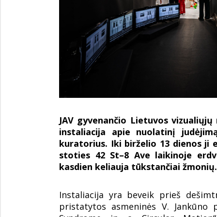
JAV gyvenančio Lietuvos vizualiųj
instaliacija apie nuolatinį judėj
kuratorius. Iki birželio 13 dienos 
stoties 42 St–8 Ave laikinoje erd
kasdien keliauja tūkstančiai žmonių.
Instaliacija yra beveik prieš dešim
pristatytos asmeninės V. Jankūno 