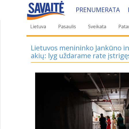
PRENUMERATA
Lietuva
Pasaulis
Sveikata
Pata
Lietuvos menininko Jankūno ins
akių: lyg uždarame rate įstrigę