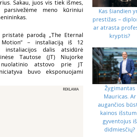
rius. Sakau, juos vis tiek išmes,
parsivežėme meno kūriniui
Kas šiandien y
menininkas.
prestižas – dipl
ar atrasta profe
 pristatė parodą „The Eternal
kryptis?
Motion“ – instaliaciją iš 12
u instaliacijos dalis atsidūrė
tinėse Tautose (JT) Niujorke
nuolatinio atstovo prie JT
niciatyva buvo eksponuojami
Žygimantas
REKLAMA
Mauricas. Ar
augančios būs
kainos išstum
gyventojus i
didmiesčių?