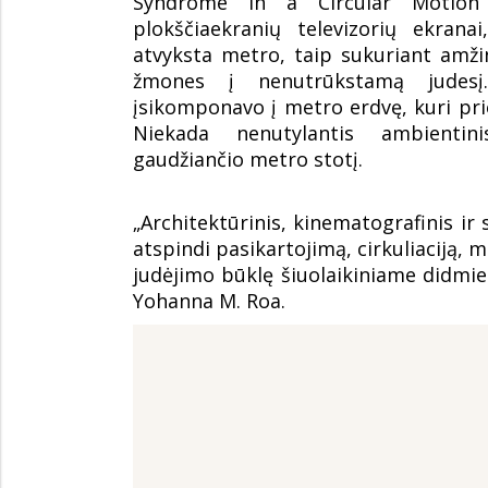
Syndrome in a Circular Motion“
plokščiaekranių televizorių ekrana
atvyksta metro, taip sukuriant amžin
žmones į nenutrūkstamą judesį
įsikomponavo į metro erdvę, kuri pr
Niekada nenutylantis ambienti
gaudžiančio metro stotį.
„Architektūrinis, kinematografinis ir
atspindi pasikartojimą, cirkuliaciją, 
judėjimo būklę šiuolaikiniame didmie
Yohanna M. Roa.