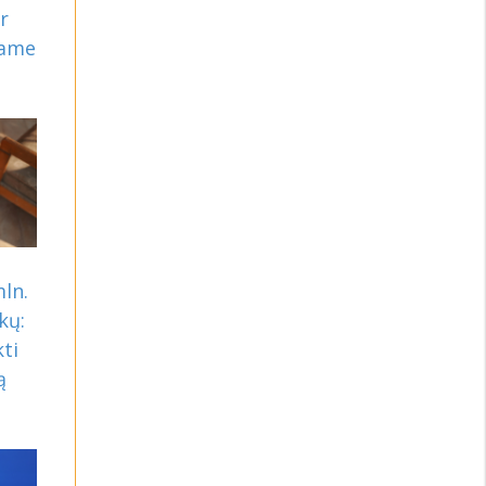
r
rame
mln.
kų:
ti
ą