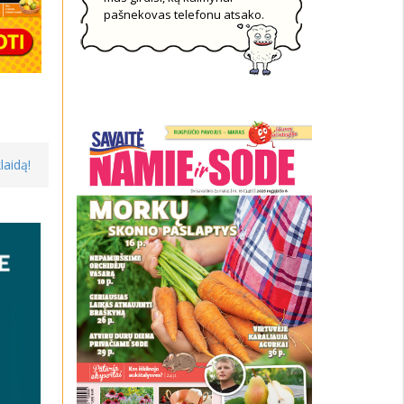
pašnekovas telefonu atsako.
laidą!