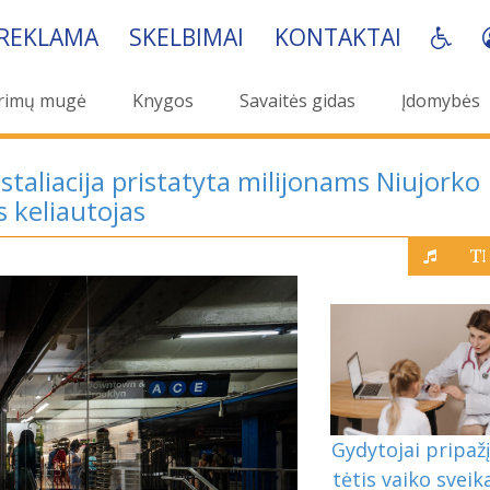
REKLAMA
SKELBIMAI
KONTAKTAI
rimų mugė
Knygos
Savaitės gidas
Įdomybės
taliacija pristatyta milijonams Niujorko
s keliautojas
Gydytojai pripažį
tėtis vaiko sveik