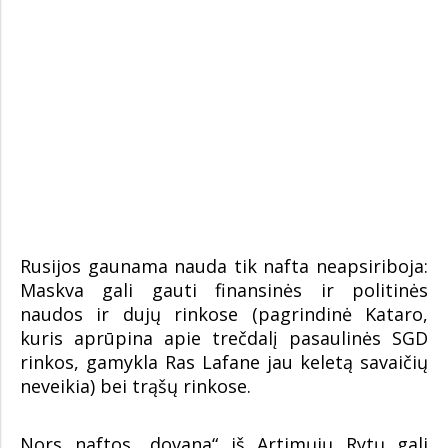
Rusijos gaunama nauda tik nafta neapsiriboja:
Maskva gali gauti finansinės ir politinės
naudos ir dujų rinkose (pagrindinė Kataro,
kuris aprūpina apie trečdalį pasaulinės SGD
rinkos, gamykla Ras Lafane jau keletą savaičių
neveikia) bei trąšų rinkose.
Nors naftos „dovana“ iš Artimųjų Rytų gali