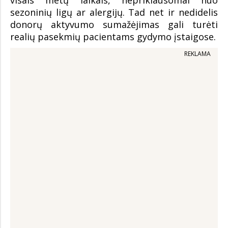
visais metų laikais, nepriklausomai nuo
sezoninių ligų ar alergijų. Tad net ir nedidelis
donorų aktyvumo sumažėjimas gali turėti
realių pasekmių pacientams gydymo įstaigose.
REKLAMA