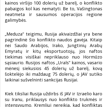
kainos viršijo 100 dolerių už barelį, o konflikto
pabaigos kol kas nematyti. Be to, Vašingtonas
neatmeta ir sausumos operacijos regione
galimybės.
„Meduza“ teigimu, Rusija akivaizdžiai yra bene
pagrindinė šio konflikto naudos gavėja. Kitaip
nei Saudo Arabijos, Irako, Jungtinių Arabų
Emyratų ir kitų eksportuotojų, jos naftos
tiekimas visiškai nepriklauso nuo Hormūzo
sąsiaurio. Rusijos naftos „Urals“ kainos, vasario
mėnesį siekusios 45 dolerių už barelį, kovą
šoktelėjo iki maždaug 75 dolerių, o JAV sutiko
laikinai sušvelninti sankcijas Rusijai.
Kiek tiksliai Rusija uždirbs iš JAV ir Izraelio karo
su Iranu, priklausys nuo konflikto trukmės ir
intensyvumo. Kremliui nereikia, kad konfliktas