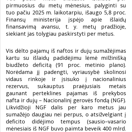
pirmuosius du metų mėnesius, palyginti su
tuo pačiu 2025 m. laikotarpiu, išaugo 5,8 proc.
Finansų ministerija įspėjo apie išlaidų
finansavimą avansu, t. y. metų pradžioje,
siekiant jas tolygiau paskirstyti per metus.
Vis dėlto pajamų iš naftos ir dujų sumažėjimas
kartu su išlaidų padidėjimu lėmė milžinišką
biudžeto deficitą (91 proc. metinio plano).
Norėdama jį padengti, vyriausybė skolinosi
vidaus rinkoje ir įsisuko į nacionalinius
rezervus, sukauptus praėjusiais metais
gaunant perteklines pajamas iš prekybos
nafta ir dujų – Nacionalinį gerovės fondą (NGF).
Likvidžioji NGF dalis per karo metus jau
sumažėjo daugiau nei perpus, o atsižvelgiant į
deficito didėjimo tempus (sausio–vasario
mėnesiais iš NGF buvo paimta beveik 400 mlrd.