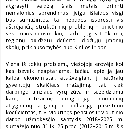
atgrasyti valdžią šiais metais priimti
nemalonius sprendimus, jeigu išlaidos visgi
bus sumažintos, tai nepadės išspręsti vis
aštrėjančių struktūrinių problemų – pilietinio
sektoriaus nuosmukio, darbo jėgos trūkumo,
regionų biudžetų deficito, didžiųjų įmonių
skolų, priklausomybės nuo Kinijos ir pan.
Viena iš tokių problemų viešojoje erdvėje kol
kas beveik neaptariama, tačiau apie ją jau
kalba ekonomistai: atsižvelgiant į natūralų
gyventojų skaičiaus mažėjimą, tai, kiek
darbingo amžiaus vyrų žūva ir sužeidžiama
kare, antikarinę emigraciją, nominalių
atlyginimų augimą ir infliaciją, pakeitimo
koeficientas, t. y. vidutinės pensijos ir vidutinio
darbo užmokesčio santykis 2018–2025 m.
sumažėjo nuo 31 iki 25 proc. (2012–2015 m. šis