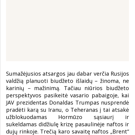
Sumažėjusios atsargos jau dabar verčia Rusijos
valdžią planuoti biudžeto išlaidų – žinoma, ne
karinių – mažinimą. Tačiau niūrios biudžeto
perspektyvos pasikeitė vasario pabaigoje, kai
JAV prezidentas Donaldas Trumpas nusprendė
pradėti karą su Iranu, o Teheranas į tai atsakė
užblokuodamas Hormūzo sąsiaurį ir
sukeldamas didžiulę krizę pasaulinėje naftos ir
dujų rinkoje. Trečią karo savaitę naftos „Brent“