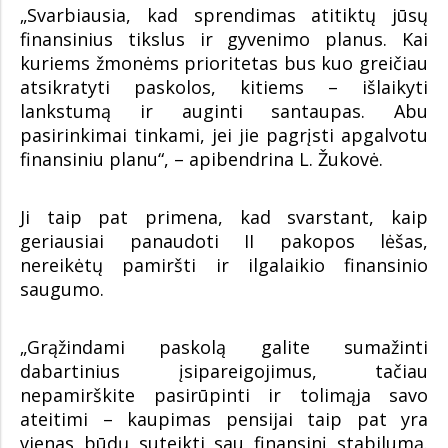
„Svarbiausia, kad sprendimas atitiktų jūsų
finansinius tikslus ir gyvenimo planus. Kai
kuriems žmonėms prioritetas bus kuo greičiau
atsikratyti paskolos, kitiems – išlaikyti
lankstumą ir auginti santaupas. Abu
pasirinkimai tinkami, jei jie pagrįsti apgalvotu
finansiniu planu“, – apibendrina L. Žukovė.
Ji taip pat primena, kad svarstant, kaip
geriausiai panaudoti II pakopos lėšas,
nereikėtų pamiršti ir ilgalaikio finansinio
saugumo.
„Grąžindami paskolą galite sumažinti
dabartinius įsipareigojimus, tačiau
nepamirškite pasirūpinti ir tolimąja savo
ateitimi – kaupimas pensijai taip pat yra
vienas būdų suteikti sau finansinį stabilumą.