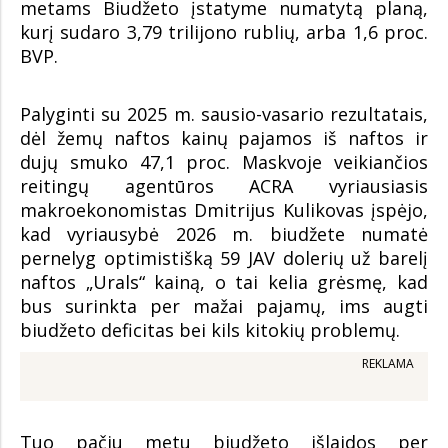
metams Biudžeto įstatyme numatytą planą,
kurį sudaro 3,79 trilijono rublių, arba 1,6 proc.
BVP.
Palyginti su 2025 m. sausio-vasario rezultatais,
dėl žemų naftos kainų pajamos iš naftos ir
dujų smuko 47,1 proc. Maskvoje veikiančios
reitingų agentūros ACRA vyriausiasis
makroekonomistas Dmitrijus Kulikovas įspėjo,
kad vyriausybė 2026 m. biudžete numatė
pernelyg optimistišką 59 JAV dolerių už barelį
naftos „Urals“ kainą, o tai kelia grėsmę, kad
bus surinkta per mažai pajamų, ims augti
biudžeto deficitas bei kils kitokių problemų.
REKLAMA
Tuo pačiu metu biudžeto išlaidos per