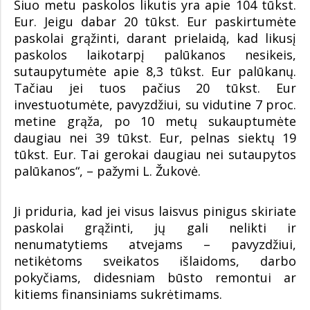
Šiuo metu paskolos likutis yra apie 104 tūkst.
Eur. Jeigu dabar 20 tūkst. Eur paskirtumėte
paskolai grąžinti, darant prielaidą, kad likusį
paskolos laikotarpį palūkanos nesikeis,
sutaupytumėte apie 8,3 tūkst. Eur palūkanų.
Tačiau jei tuos pačius 20 tūkst. Eur
investuotumėte, pavyzdžiui, su vidutine 7 proc.
metine grąža, po 10 metų sukauptumėte
daugiau nei 39 tūkst. Eur, pelnas siektų 19
tūkst. Eur. Tai gerokai daugiau nei sutaupytos
palūkanos“, – pažymi L. Žukovė.
Ji priduria, kad jei visus laisvus pinigus skiriate
paskolai grąžinti, jų gali nelikti ir
nenumatytiems atvejams – pavyzdžiui,
netikėtoms sveikatos išlaidoms, darbo
pokyčiams, didesniam būsto remontui ar
kitiems finansiniams sukrėtimams.