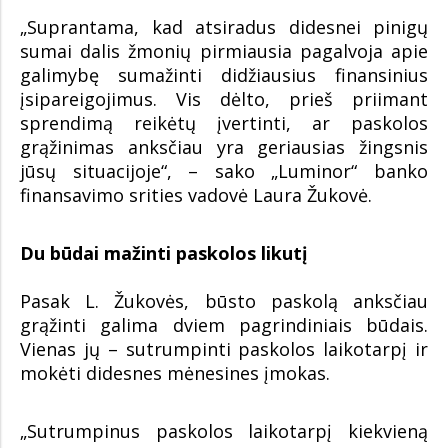
„Suprantama, kad atsiradus didesnei pinigų
sumai dalis žmonių pirmiausia pagalvoja apie
galimybę sumažinti didžiausius finansinius
įsipareigojimus. Vis dėlto, prieš priimant
sprendimą reikėtų įvertinti, ar paskolos
grąžinimas anksčiau yra geriausias žingsnis
jūsų situacijoje“, – sako „Luminor“ banko
finansavimo srities vadovė Laura Žukovė.
Du būdai mažinti paskolos likutį
Pasak L. Žukovės, būsto paskolą anksčiau
grąžinti galima dviem pagrindiniais būdais.
Vienas jų – sutrumpinti paskolos laikotarpį ir
mokėti didesnes mėnesines įmokas.
„Sutrumpinus paskolos laikotarpį kiekvieną