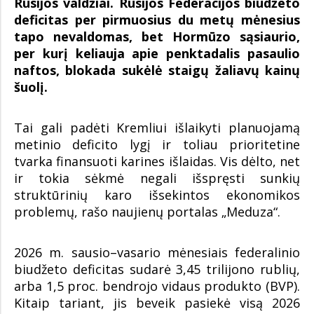
Rusijos valdžiai. Rusijos Federacijos biudžeto
deficitas per pirmuosius du metų mėnesius
tapo nevaldomas, bet Hormūzo sąsiaurio,
per kurį keliauja apie penktadalis pasaulio
naftos, blokada sukėlė staigų žaliavų kainų
šuolį.
Tai gali padėti Kremliui išlaikyti planuojamą
metinio deficito lygį ir toliau prioritetine
tvarka finansuoti karines išlaidas. Vis dėlto, net
ir tokia sėkmė negali išspręsti sunkių
struktūrinių karo išsekintos ekonomikos
problemų, rašo naujienų portalas „Meduza“.
2026 m. sausio–vasario mėnesiais federalinio
biudžeto deficitas sudarė 3,45 trilijono rublių,
arba 1,5 proc. bendrojo vidaus produkto (BVP).
Kitaip tariant, jis beveik pasiekė visą 2026