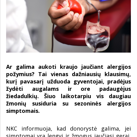
Ar galima aukoti kraujo jaučiant alergijos
požymius? Tai vienas dažniausių klausimų,
kurį pavasarį užduoda gyventojai, pradėjus
žydėti augalams ir ore padaugėjus
žiedadulkių. Šiuo laikotarpiu vis daugiau
žmonių susiduria su sezoninės alergijos
simptomais.
NKC informuoja, kad donorystė galima, jei
simptomai yra lengvi ir žmogus jaučiasi gerai,