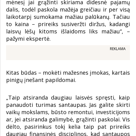
mėnesį jai grąžinti skiriama didesnė pajamų
dalis, todėl paskola mažėja greičiau ir per visą
laikotarpį sumokama mažiau palūkanų. Tačiau
to kaina – prireiks susiveržti diržus, kadangi
laisvų lėšų kitoms išlaidoms liks mažiau“, –
pažymi ekspertė.
REKLAMA
Kitas būdas – mokėti mažesnes įmokas, kartais
pinigų įnešant papildomai.
„Taip atsiranda daugiau laisvės spręsti, kaip
panaudoti turimas santaupas. Jas galite skirti
vaikų mokslams, būsto remontui, investicijoms
ar, jei atsiranda galimybė, grąžinti paskolai. Vis
dėlto, pasirinkus tokį kelia taip pat prireiks
daugiau finansinės disciplinos, kad santaupos