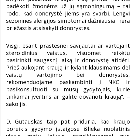
padėkoti žmonėms už jų sąmoningumą – tai
rodo, kad donorystė jiems yra svarbi. Lengvi
sezoninės alergijos simptomai dažniausiai nėra
priežastis atsisakyti donorystės.
Visgi, esant prastesnei savijautai ar vartojant
steroidinius vaistus, visuomet reikėtų
pasirinkti saugesnį laiką ir donorystę atidėti.
Prieš aukojant kraują ir kylant klausimams dėl
vaistų vartojimo bei donorystės,
rekomenduojame paskambinti į NKC ir
pasikonsultuoti su mūsų gydytojais, kurie
tinkamai įvertins ar galite dovanoti kraują“, –
sako jis.
D. Gutauskas taip pat priduria, kad kraujo
poreikis gydymo įstaigose išlieka nuolatinis