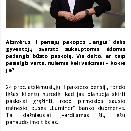
Atsivėrus II pensijų pakopos „langui“ dalis
gyventojų svarsto sukauptomis lėšomis
padengti būsto paskolą. Vis dėlto, ar taip
pasielgti verta, nulemia keli veiksniai – kokie
jie?
24 proc. atsiėmusiųjų II pakopos pensijų fondo
lėšas klientų nurodė, kad jas planuoja skirti
paskolai grąžinti, rodo pirmosios sausio
mėnesio pusės „Luminor“ banko duomenys.
Tai dažniausiai įvardijamas šių lėšų
panaudojimo tikslas.