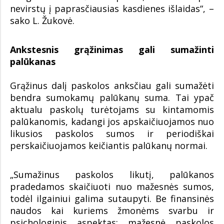
nevirstų į paprasčiausias kasdienes išlaidas“, –
sako L. Žukovė.
Ankstesnis grąžinimas gali sumažinti
palūkanas
Grąžinus dalį paskolos anksčiau gali sumažėti
bendra sumokamų palūkanų suma. Tai ypač
aktualu paskolų turėtojams su kintamomis
palūkanomis, kadangi jos apskaičiuojamos nuo
likusios paskolos sumos ir periodiškai
perskaičiuojamos keičiantis palūkanų normai.
„Sumažinus paskolos likutį, palūkanos
pradedamos skaičiuoti nuo mažesnės sumos,
todėl ilgainiui galima sutaupyti. Be finansinės
naudos kai kuriems žmonėms svarbu ir
psichologinis aspektas: mažesnė paskolos