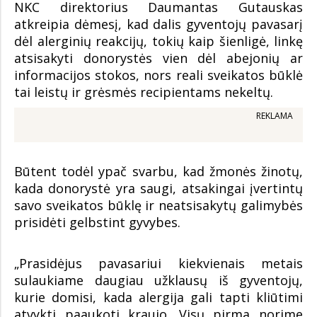
NKC direktorius Daumantas Gutauskas
atkreipia dėmesį, kad dalis gyventojų pavasarį
dėl alerginių reakcijų, tokių kaip šienligė, linkę
atsisakyti donorystės vien dėl abejonių ar
informacijos stokos, nors reali sveikatos būklė
tai leistų ir grėsmės recipientams nekeltų.
REKLAMA
Būtent todėl ypač svarbu, kad žmonės žinotų,
kada donorystė yra saugi, atsakingai įvertintų
savo sveikatos būklę ir neatsisakytų galimybės
prisidėti gelbstint gyvybes.
„Prasidėjus pavasariui kiekvienais metais
sulaukiame daugiau užklausų iš gyventojų,
kurie domisi, kada alergija gali tapti kliūtimi
atvykti paaukoti kraujo. Visų pirma norime