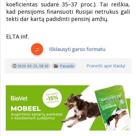
koeficientas sudarė 35–37 proc.). Tai reiškia,
kad pensijoms finansuoti Rusijai netrukus gali
tekti dar kartą padidinti pensinį amžių.
ELTA inf.
Išklausyti garso formatu
Pranešti apie klaidą!
2026-03-25, 08:43
Pasaulis