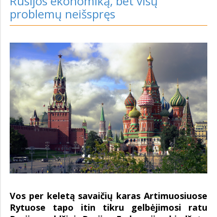
Rusijos ekonomiką, bet visų
problemų neišspręs
Vos per keletą savaičių karas Artimuosiuose
Rytuose tapo itin tikru gelbėjimosi ratu