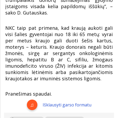
trumpalaikis donorų sumažėjimas gydymo
įstaigoms visada kelia papildomų iššūkių“, –
sako D. Gutauskas.
NKC taip pat primena, kad kraują aukoti gali
visi šalies gyventojai nuo 18 iki 65 metų: vyrai
per metus kraujo gali duoti šešis kartus,
moterys – keturis. Kraujo donorais negali būti
žmonės, sirgę ar sergantys onkologinėmis
ligomis, hepatitu B ar C, sifiliu, žmogaus
imunodeficito viruso (ŽIV) infekcija ar kitomis
sunkiomis lėtinėmis arba pasikartojančiomis
kraujotakos ar imuninės sistemos ligomis.
Pranešimas spaudai.
Išklausyti garso formatu