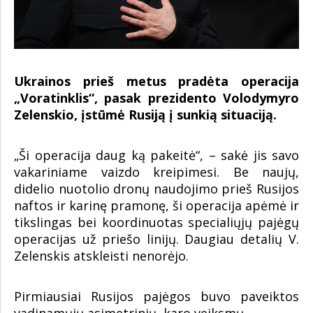
Ukrainos prieš metus pradėta operacija
„Voratinklis“, pasak prezidento Volodymyro
Zelenskio, įstūmė Rusiją į sunkią situaciją.
„Ši operacija daug ką pakeitė“, – sakė jis savo
vakariniame vaizdo kreipimesi. Be naujų,
didelio nuotolio dronų naudojimo prieš Rusijos
naftos ir karinę pramonę, ši operacija apėmė ir
tikslingas bei koordinuotas specialiųjų pajėgų
operacijas už priešo linijų. Daugiau detalių V.
Zelenskis atskleisti nenorėjo.
Pirmiausiai Rusijos pajėgos buvo paveiktos