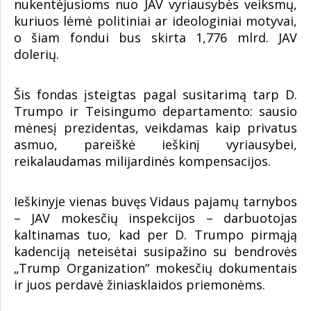
nukentėjusioms nuo JAV vyriausybės veiksmų,
kuriuos lėmė politiniai ar ideologiniai motyvai,
o šiam fondui bus skirta 1,776 mlrd. JAV
dolerių.
Šis fondas įsteigtas pagal susitarimą tarp D.
Trumpo ir Teisingumo departamento: sausio
mėnesį prezidentas, veikdamas kaip privatus
asmuo, pareiškė ieškinį vyriausybei,
reikalaudamas milijardinės kompensacijos.
Ieškinyje vienas buvęs Vidaus pajamų tarnybos
– JAV mokesčių inspekcijos – darbuotojas
kaltinamas tuo, kad per D. Trumpo pirmąją
kadenciją neteisėtai susipažino su bendrovės
„Trump Organization“ mokesčių dokumentais
ir juos perdavė žiniasklaidos priemonėms.