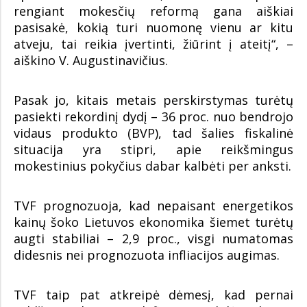
rengiant mokesčių reformą gana aiškiai
pasisakė, kokią turi nuomonę vienu ar kitu
atveju, tai reikia įvertinti, žiūrint į ateitį“, –
aiškino V. Augustinavičius.
Pasak jo, kitais metais perskirstymas turėtų
pasiekti rekordinį dydį – 36 proc. nuo bendrojo
vidaus produkto (BVP), tad šalies fiskalinė
situacija yra stipri, apie reikšmingus
mokestinius pokyčius dabar kalbėti per anksti.
TVF prognozuoja, kad nepaisant energetikos
kainų šoko Lietuvos ekonomika šiemet turėtų
augti stabiliai – 2,9 proc., visgi numatomas
didesnis nei prognozuota infliacijos augimas.
TVF taip pat atkreipė dėmesį, kad pernai