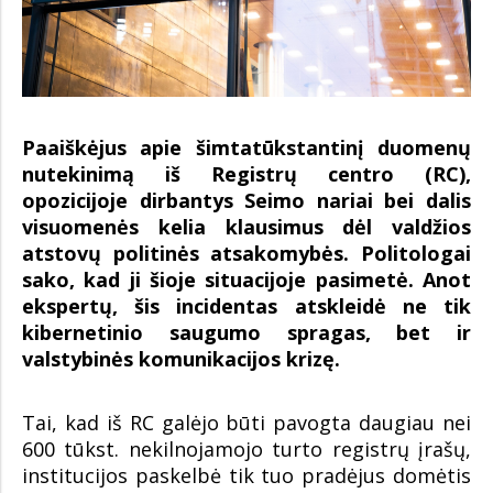
Paaiškėjus apie šimtatūkstantinį duomenų
nutekinimą iš Registrų centro (RC),
opozicijoje dirbantys Seimo nariai bei dalis
visuomenės kelia klausimus dėl valdžios
atstovų politinės atsakomybės. Politologai
sako, kad ji šioje situacijoje pasimetė. Anot
ekspertų, šis incidentas atskleidė ne tik
kibernetinio saugumo spragas, bet ir
valstybinės komunikacijos krizę.
Tai, kad iš RC galėjo būti pavogta daugiau nei
600 tūkst. nekilnojamojo turto registrų įrašų,
institucijos paskelbė tik tuo pradėjus domėtis