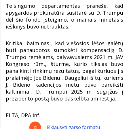
Teisingumo departamentas pranešė, kad
apygardos prokuratūra susitarė su D. Trumpu
dėl šio fondo įsteigimo, o mainais minėtasis
ieškinys buvo nutrauktas.
Kritikai baiminasi, kad viešosios lėšos galėtų
būti panaudotos sumokėti kompensaciją D.
Trumpo rėmėjams, dalyvavusiems 2021 m. JAV
Kongreso rūmų šturme, kurio tikslas buvo
panaikinti rinkimų rezultatus, pagal kuriuos jis
pralaimėjo Joe Bidenui. Daugeliui iš tų, kuriems
J. Bideno kadencijos metu buvo pareikšti
kaltinimai, D. Trumpui 2025 m. sugrįžus į
prezidento postą buvo paskelbta amnestija.
ELTA, DPA inf.
Išklausyti garso formatu