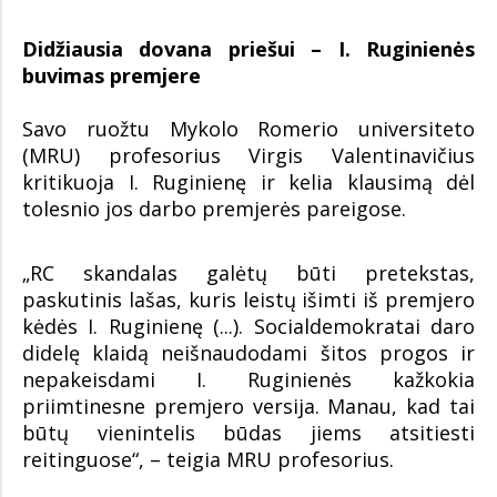
Didžiausia dovana priešui – I. Ruginienės
buvimas premjere
Savo ruožtu Mykolo Romerio universiteto
(MRU) profesorius Virgis Valentinavičius
kritikuoja I. Ruginienę ir kelia klausimą dėl
tolesnio jos darbo premjerės pareigose.
„RC skandalas galėtų būti pretekstas,
paskutinis lašas, kuris leistų išimti iš premjero
kėdės I. Ruginienę (...). Socialdemokratai daro
didelę klaidą neišnaudodami šitos progos ir
nepakeisdami I. Ruginienės kažkokia
priimtinesne premjero versija. Manau, kad tai
būtų vienintelis būdas jiems atsitiesti
reitinguose“, – teigia MRU profesorius.