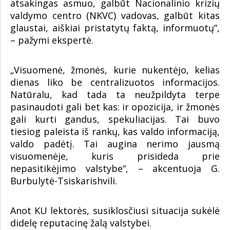
atsakingas asmuo, galbūt Nacionalinio krizių
valdymo centro (NKVC) vadovas, galbūt kitas
glaustai, aiškiai pristatytų faktą, informuotų“,
– pažymi ekspertė.
„Visuomenė, žmonės, kurie nukentėjo, kelias
dienas liko be centralizuotos informacijos.
Natūralu, kad tada ta neužpildyta terpe
pasinaudoti gali bet kas: ir opozicija, ir žmonės
gali kurti gandus, spekuliacijas. Tai buvo
tiesiog paleista iš rankų, kas valdo informaciją,
valdo padėtį. Tai augina nerimo jausmą
visuomenėje, kuris prisideda prie
nepasitikėjimo valstybe“, – akcentuoja G.
Burbulytė-Tsiskarishvili.
Anot KU lektorės, susiklosčiusi situacija sukėlė
didelę reputacinę žalą valstybei.