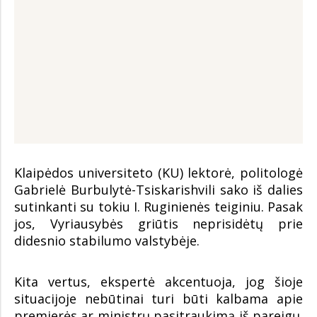
Klaipėdos universiteto (KU) lektorė, politologė
Gabrielė Burbulytė-Tsiskarishvili sako iš dalies
sutinkanti su tokiu I. Ruginienės teiginiu. Pasak
jos, Vyriausybės griūtis neprisidėtų prie
didesnio stabilumo valstybėje.
Kita vertus, ekspertė akcentuoja, jog šioje
situacijoje nebūtinai turi būti kalbama apie
premjerės ar ministrų pasitraukimą iš pareigų.