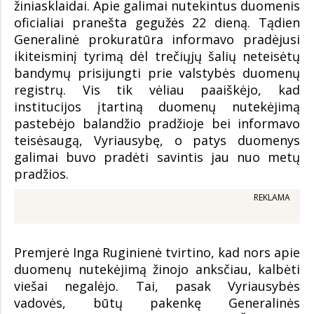
žiniasklaidai. Apie galimai nutekintus duomenis
oficialiai pranešta gegužės 22 dieną. Tądien
Generalinė prokuratūra informavo pradėjusi
ikiteisminį tyrimą dėl trečiųjų šalių neteisėtų
bandymų prisijungti prie valstybės duomenų
registrų. Vis tik vėliau paaiškėjo, kad
institucijos įtartiną duomenų nutekėjimą
pastebėjo balandžio pradžioje bei informavo
teisėsaugą, Vyriausybę, o patys duomenys
galimai buvo pradėti savintis jau nuo metų
pradžios.
REKLAMA
Premjerė Inga Ruginienė tvirtino, kad nors apie
duomenų nutekėjimą žinojo anksčiau, kalbėti
viešai negalėjo. Tai, pasak Vyriausybės
vadovės, būtų pakenkę Generalinės