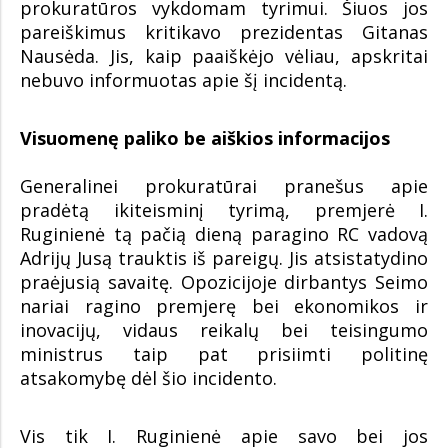
prokuratūros vykdomam tyrimui. Šiuos jos
pareiškimus kritikavo prezidentas Gitanas
Nausėda. Jis, kaip paaiškėjo vėliau, apskritai
nebuvo informuotas apie šį incidentą.
Visuomenę paliko be aiškios informacijos
Generalinei prokuratūrai pranešus apie
pradėtą ikiteisminį tyrimą, premjerė I.
Ruginienė tą pačią dieną paragino RC vadovą
Adrijų Jusą trauktis iš pareigų. Jis atsistatydino
praėjusią savaitę. Opozicijoje dirbantys Seimo
nariai ragino premjerę bei ekonomikos ir
inovacijų, vidaus reikalų bei teisingumo
ministrus taip pat prisiimti politinę
atsakomybę dėl šio incidento.
Vis tik I. Ruginienė apie savo bei jos