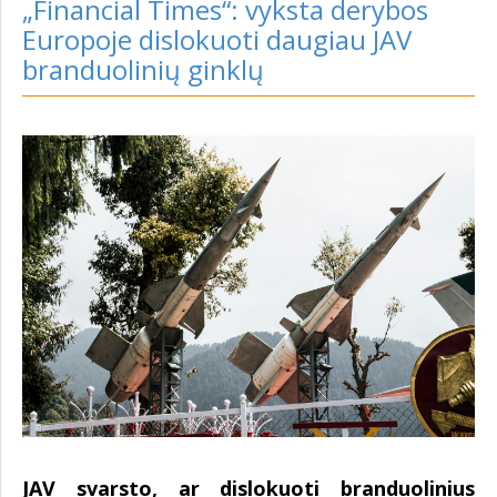
„Financial Times“: vyksta derybos
Europoje dislokuoti daugiau JAV
branduolinių ginklų
JAV svarsto, ar dislokuoti branduolinius