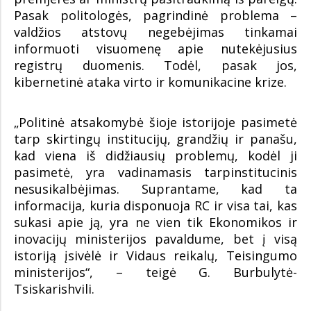
Pasak politologės, pagrindinė problema –
valdžios atstovų negebėjimas tinkamai
informuoti visuomenę apie nutekėjusius
registrų duomenis. Todėl, pasak jos,
kibernetinė ataka virto ir komunikacine krize.
„Politinė atsakomybė šioje istorijoje pasimetė
tarp skirtingų institucijų, grandžių ir panašu,
kad viena iš didžiausių problemų, kodėl ji
pasimetė, yra vadinamasis tarpinstitucinis
nesusikalbėjimas. Suprantame, kad ta
informacija, kuria disponuoja RC ir visa tai, kas
sukasi apie ją, yra ne vien tik Ekonomikos ir
inovacijų ministerijos pavaldume, bet į visą
istoriją įsivėlė ir Vidaus reikalų, Teisingumo
ministerijos“, – teigė G. Burbulytė-
Tsiskarishvili.