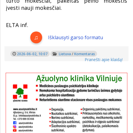
turto mokesčiai, pakeltas pelno mokestis
įvesti nauji mokesčiai.
ELTA inf.
Išklausyti garso formatu
2026-06-02, 10:07
Lietuva
/
Komentaras
Pranešti apie klaidą!