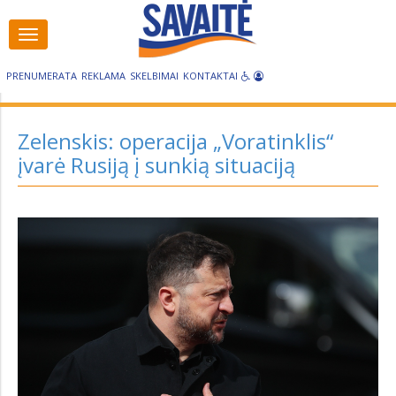
Visos
Visos
kategorijos
kategorijos
PRENUMERATA
REKLAMA
SKELBIMAI
KONTAKTAI
Zelenskis: operacija „Voratinklis“
įvarė Rusiją į sunkią situaciją