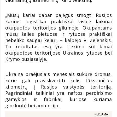
vadinamųjų asimetrinių karo veiksmų.
„Mūsų kariai dabar pajėgūs smogti Rusijos
karinei logistikai praktiškai visoje laikinai
okupuotos teritorijos gilumoje. Okupantams
mūsų šalies pietuose ir rytuose praktiškai
nebeliko saugių kelių“, – kalbėjo V. Zelenskis.
To rezultatas esą yra tiekimo sutrikimai
okupuotose teritorijose Ukrainos rytuose bei
Krymo pusiasalyje.
Ukraina praėjusiais mėnesiais sukūrė dronus,
kurie gali prasiskverbti kelis tūkstančius
kilometrų į Rusijos valstybės teritoriją.
Pagrindiniai taikiniai yra naftos perdirbimo
gamyklos ir fabrikai, kuriose kuriama
ginkluotė bei amunicija.
REKLAMA