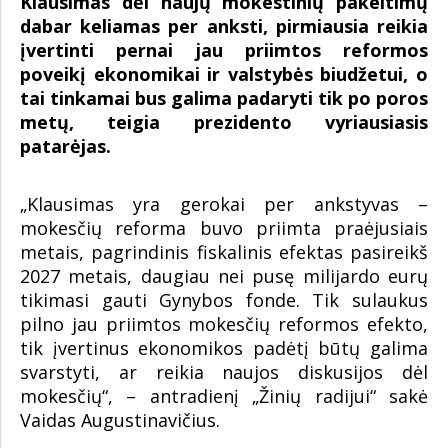
Klausimas dėl naujų mokestinių pakeitimų
dabar keliamas per anksti, pirmiausia reikia
įvertinti pernai jau priimtos reformos
poveikį ekonomikai ir valstybės biudžetui, o
tai tinkamai bus galima padaryti tik po poros
metų, teigia prezidento vyriausiasis
patarėjas.
„Klausimas yra gerokai per ankstyvas –
mokesčių reforma buvo priimta praėjusiais
metais, pagrindinis fiskalinis efektas pasireikš
2027 metais, daugiau nei pusę milijardo eurų
tikimasi gauti Gynybos fonde. Tik sulaukus
pilno jau priimtos mokesčių reformos efekto,
tik įvertinus ekonomikos padėtį būtų galima
svarstyti, ar reikia naujos diskusijos dėl
mokesčių“, – antradienį „Žinių radijui“ sakė
Vaidas Augustinavičius.