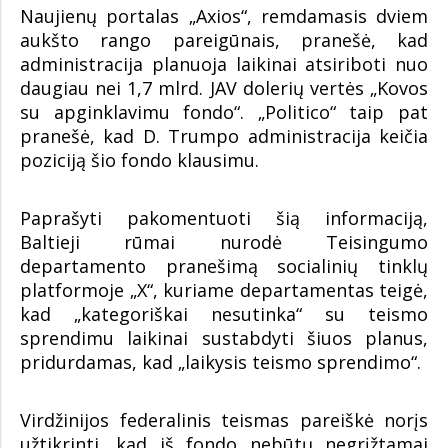
Naujienų portalas „Axios“, remdamasis dviem
aukšto rango pareigūnais, pranešė, kad
administracija planuoja laikinai atsiriboti nuo
daugiau nei 1,7 mlrd. JAV dolerių vertės „Kovos
su apginklavimu fondo“. „Politico“ taip pat
pranešė, kad D. Trumpo administracija keičia
poziciją šio fondo klausimu.
Paprašyti pakomentuoti šią informaciją,
Baltieji rūmai nurodė Teisingumo
departamento pranešimą socialinių tinklų
platformoje „X“, kuriame departamentas teigė,
kad „kategoriškai nesutinka“ su teismo
sprendimu laikinai sustabdyti šiuos planus,
pridurdamas, kad „laikysis teismo sprendimo“.
Virdžinijos federalinis teismas pareiškė norįs
užtikrinti, kad iš fondo nebūtų negrįžtamai