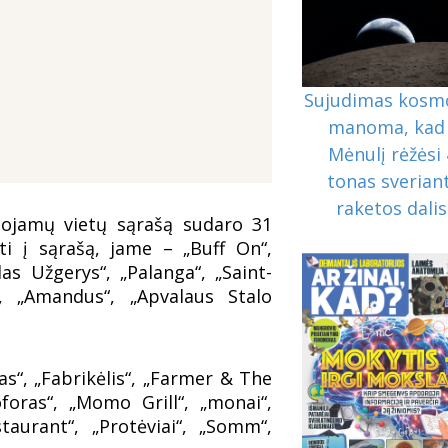
Sujudimas kosm
manoma, kad 
Mėnulį rėžėsi 
tonas sveriant
raketos dalis
uojamų vietų sąrašą sudaro 31
kti į sąrašą, jame – „Buff On“,
as Užgerys“, „Palanga“, „Saint-
o“, „Amandus“, „Apvalaus Stalo
as“, „Fabrikėlis“, „Farmer & The
oforas“, „Momo Grill“, „monai“,
taurant“, „Protėviai“, „Somm“,