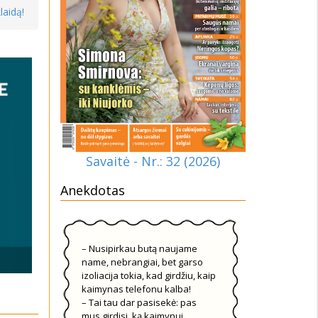
laidą!
Savaitė - Nr.: 32 (2026)
Anekdotas
– Nusipirkau butą naujame
name, nebrangiai, bet garso
izoliacija tokia, kad girdžiu, kaip
kaimynas telefonu kalba!
– Tai tau dar pasisekė: pas
mus girdisi, ką kaimynui