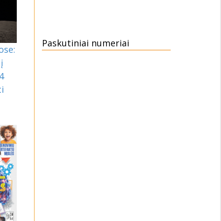
Paskutiniai numeriai
ose:
į
4
i