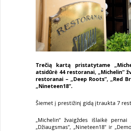
Trečią kartą pristatytame „Miche
atsidūrė 44 restoranai, „Michelin“ ž
restoranai – „Deep Roots“, „Red Br
„Nineteen18“.
Šiemet į prestižinį gidą įtraukta 7 re
„Michelin“ žvaigždes išlaikė pernai
„Džiaugsmas“, „Nineteen18“ ir „Demo“