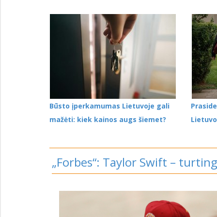
Būsto įperkamumas Lietuvoje gali
Praside
mažėti: kiek kainos augs šiemet?
Lietuv
„Forbes“: Taylor Swift – turtin