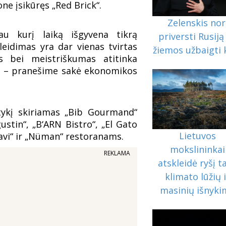
ne įsikūręs „Red Brick“.
Zelenskis nor
au kurį laiką išgyvena tikrą
priversti Rusiją 
 leidimas yra dar vienas tvirtas
žiemos užbaigti 
 bei meistriškumas atitinka
“, – pranešime sakė ekonomikos
tykį skiriamas „Bib Gourmand“
stin“, „B‘ARN Bistro“, „El Gato
Lietuvos
ravi“ ir „Nüman“ restoranams.
mokslininkai
REKLAMA
atskleidė ryšį t
klimato lūžių 
masinių išnyk