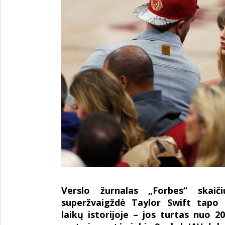
Verslo žurnalas „Forbes“ skai
superžvaigždė Taylor Swift tapo 
laikų istorijoje – jos turtas nuo 2