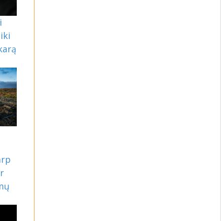
i
iki
karą
arp
ir
imų