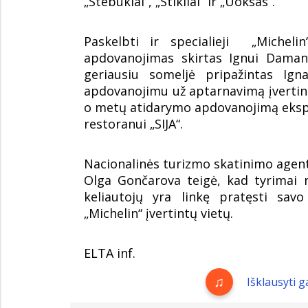
„Stebuklai“, „Stikliai“ ir „Uoksas“.
Paskelbti ir specialieji „Micheli
apdovanojimas skirtas Ignui Damans
geriausiu someljė pripažintas Igna
apdovanojimu už aptarnavimą įvertin
o metų atidarymo apdovanojimą eksper
restoranui „SIJA“.
Nacionalinės turizmo skatinimo agent
Olga Gončarova teigė, kad tyrimai r
keliautojų yra linkę pratęsti savo
„Michelin“ įvertintų vietų.
ELTA inf.
Išklausyti 