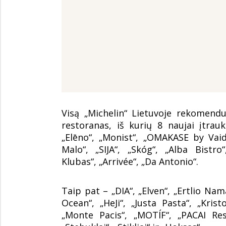
Visą „Michelin“ Lietuvoje rekomend
restoranas, iš kurių 8 naujai įtrau
„Elēno“, „Monist“, „OMAKASE by Vaid
Malo“, „SIJA“, „Skóg“, „Alba Bistr
Klubas“, „Arrivée“, „Da Antonio“.
Taip pat – „DIA“, „Elven“, „Ertlio Nam
Ocean“, „HeJi“, „Justa Pasta“, „Krist
„Monte Pacis“, „MOTÍF“, „PACAI Res