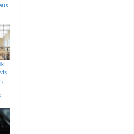
aus
ik
vis
ių
?