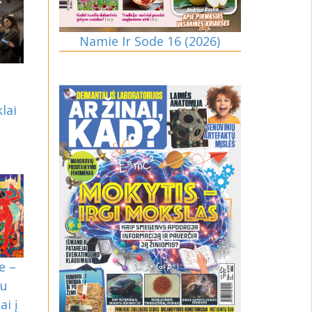
Namie Ir Sode 16 (2026)
lai
e –
du
ai į