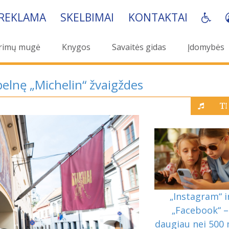
REKLAMA
SKELBIMAI
KONTAKTAI
rimų mugė
Knygos
Savaitės gidas
Įdomybės
pelnę „Michelin“ žvaigždes
„Instagram“ i
„Facebook“ –
daugiau nei 500 