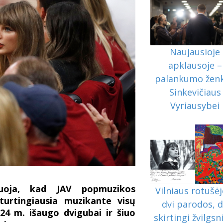
Naujausioje
apklausoje –
palankumo ženk
Sinkevičiaus
Vyriausybei
čiuoja, kad JAV popmuzikos
Vilniaus rotušėj
turtingiausia muzikante visų
dvi parodos, 
024 m. išaugo dvigubai ir šiuo
skirtingi žvilgsni