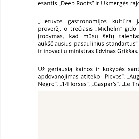
esantis „Deep Roots“ ir Ukmergės rajo
„Lietuvos gastronomijos kultūra j
proveržį, o trečiasis „Michelin“ gido
įrodymas, kad mūsų šefų talentas
aukščiausius pasaulinius standartus
ir inovacijų ministras Edvinas Grikšas.
Už geriausią kainos ir kokybės san
apdovanojimas atiteko „Pievos“, „Augu
Negro“, „14Horses“, „Gaspar‘s“, „Le T