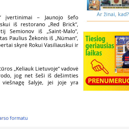
Ar žinai, kad?
n“ įvertinimai – Jaunojo šefo
kui iš restorano „Red Brick“,
tij Semionov iš „Saint-Malo“,
tas Paulius Žekonis iš „Nüman“,
tai skyrė Rokui Vasiliauskui ir
ūros „Keliauk Lietuvoje“ vadovė
odo, jog net šeši iš dešimties
 viešnagę šalyje, jei joje yra
garso formatu