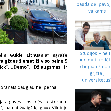
bauda dėl pavoj
vaikams
Studijos – ne t
lin Guide Lithuania“ sąraše
jaunimui: kodėl 
vaigždes šiemet iš viso pelnė 5
daugiau žmon
ick“, „Demo“, „Džiaugsmas“ ir
grįžta į
universitetus
storanais daugiau nei pernai.
 jas gavęs sostinės restoranai
, naujai žvaigždę gavo Vilniuje