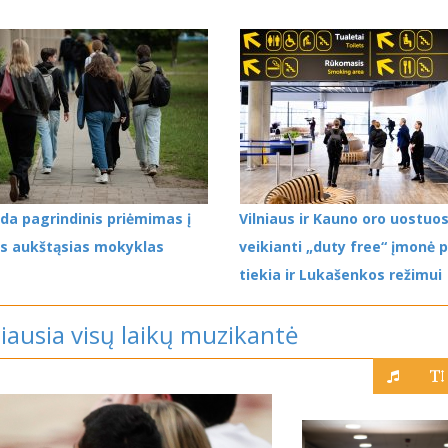
da pagrindinis priėmimas į
Vilniaus ir Kauno oro uostuo
os aukštąsias mokyklas
veikianti „duty free“ įmonė 
tiekia ir Lukašenkos režimui
giausia visų laikų muzikantė