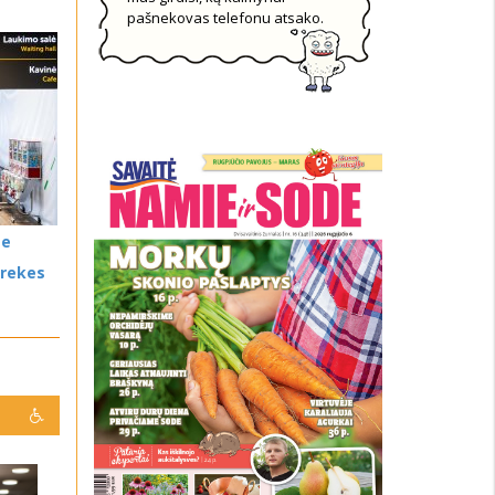
pašnekovas telefonu atsako.
se
prekes