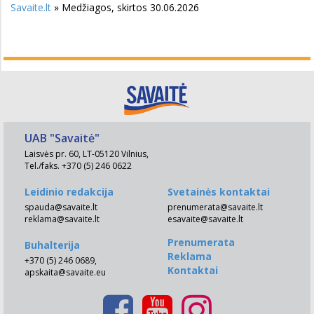
Savaite.lt
» Medžiagos, skirtos 30.06.2026
UAB "Savaitė"
Laisvės pr. 60, LT-05120 Vilnius,
Tel./faks. +370 (5) 246 0622
Leidinio redakcija
Svetainės kontaktai
spauda@savaite.lt
prenumerata@savaite.lt
reklama@savaite.lt
esavaite@savaite.lt
Prenumerata
Buhalterija
Reklama
+370 (5) 246 0689,
Kontaktai
apskaita@savaite.eu