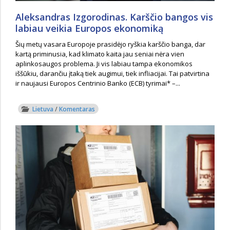
Aleksandras Izgorodinas. Karščio bangos vis
labiau veikia Europos ekonomiką
Šių metų vasara Europoje prasidėjo ryškia karščio banga, dar
kartą priminusia, kad klimato kaita jau seniai nėra vien
aplinkosaugos problema. Ji vis labiau tampa ekonomikos
iššūkiu, darančiu įtaką tiek augimui, tiek infliacijai. Tai patvirtina
ir naujausi Europos Centrinio Banko (ECB) tyrimai* –...
Lietuva
/
Komentaras