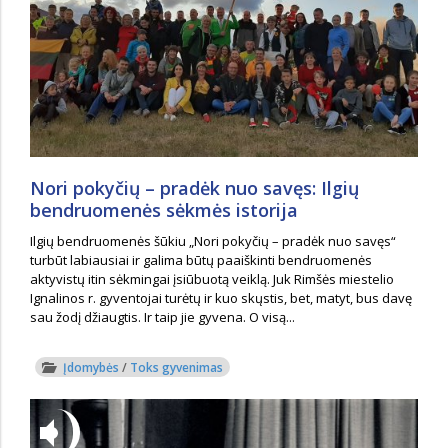
Nori pokyčių – pradėk nuo savęs: Ilgių
bendruomenės sėkmės istorija
Ilgių bendruomenės šūkiu „Nori pokyčių – pradėk nuo savęs“
turbūt labiausiai ir galima būtų paaiškinti bendruomenės
aktyvistų itin sėkmingai įsiūbuotą veiklą. Juk Rimšės miestelio
Ignalinos r. gyventojai turėtų ir kuo skųstis, bet, matyt, bus davę
sau žodį džiaugtis. Ir taip jie gyvena. O visą...
Įdomybės
/
Toks gyvenimas