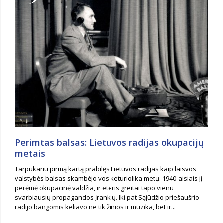
Perimtas balsas: Lietuvos radijas okupacijų
metais
Tarpukariu pirmą kartą prabilęs Lietuvos radijas kaip laisvos
valstybės balsas skambėjo vos keturiolika metų. 1940-aisiais jį
perėmė okupacinė valdžia, ir eteris greitai tapo vienu
svarbiausių propagandos įrankių. Iki pat Sąjūdžio priešaušrio
radijo bangomis keliavo ne tik žinios ir muzika, bet ir...