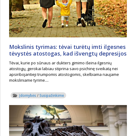
Mokslinis tyrimas: tėvai turėtų imti ilgesnes
tėvystės atostogas, kad išvengtų depresijos
Tėvai, kurie po sūnaus ar dukters gimimo išeina ilgesnių
atostogų, gerokai labiau stiprina savo psichinę sveikatą nei
apsiribojantieji trumpomis atostogomis, skelbiama naujame
moksliniame tyrime....
Įdomybės
/
Susipažinkime