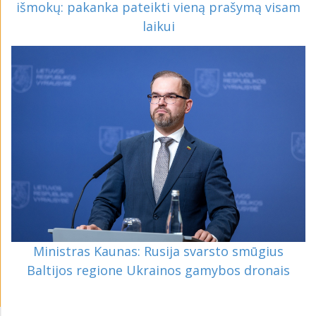
išmokų: pakanka pateikti vieną prašymą visam
laikui
Ministras Kaunas: Rusija svarsto smūgius
Baltijos regione Ukrainos gamybos dronais