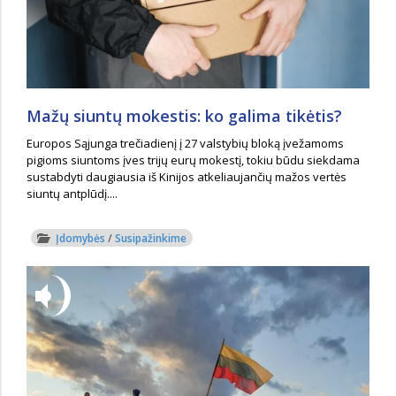
Mažų siuntų mokestis: ko galima tikėtis?
Europos Sąjunga trečiadienį į 27 valstybių bloką įvežamoms
pigioms siuntoms įves trijų eurų mokestį, tokiu būdu siekdama
sustabdyti daugiausia iš Kinijos atkeliaujančių mažos vertės
siuntų antplūdį....
Įdomybės
/
Susipažinkime