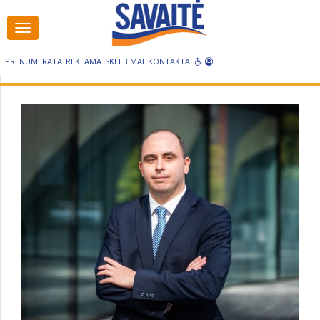
Visos
kategorijos
PRENUMERATA
REKLAMA
SKELBIMAI
KONTAKTAI