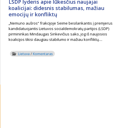
LSDP lyderis apie lūkesčius naujajai
koalicijai: didesnis stabilumas, mažiau
emocijų ir konfliktų
„Nemuno aušros“ frakcijoje Seime besilankantis į premjerus
kandidatuojantis Lietuvos socialdemokratų partijos (LSDP)
pirmininkas Mindaugas Sinkevičius sako, jog iš naujosios
koalicijos tikisi daugiau stabilumo ir mažiau konfliktų....
Lietuva
/
Komentaras