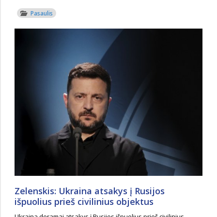
Pasaulis
Zelenskis: Ukraina atsakys į Rusijos
išpuolius prieš civilinius objektus
Ukraina deramai atsakys į Rusijos išpuolius prieš civilinius