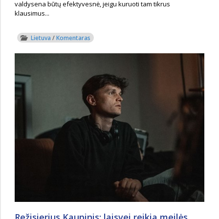
valdysena būtų efektyvesnė, jeigu kuruoti tam tikrus
klausimus...
Lietuva
/
Komentaras
Režisierius Kaupinis: laisvei reikia meilės