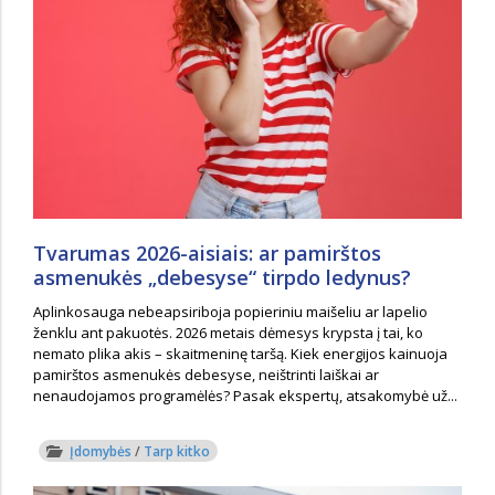
Tvarumas 2026-aisiais: ar pamirštos
asmenukės „debesyse“ tirpdo ledynus?
Aplinkosauga nebeapsiriboja popieriniu maišeliu ar lapelio
ženklu ant pakuotės. 2026 metais dėmesys krypsta į tai, ko
nemato plika akis – skaitmeninę taršą. Kiek energijos kainuoja
pamirštos asmenukės debesyse, neištrinti laiškai ar
nenaudojamos programėlės? Pasak ekspertų, atsakomybė už...
Įdomybės
/
Tarp kitko