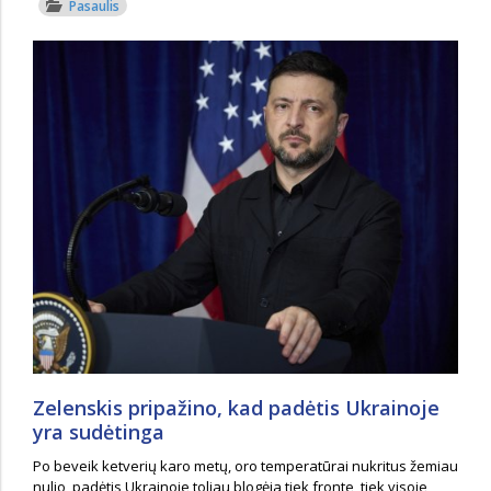
Pasaulis
Zelenskis pripažino, kad padėtis Ukrainoje
yra sudėtinga
Po beveik ketverių karo metų, oro temperatūrai nukritus žemiau
nulio, padėtis Ukrainoje toliau blogėja tiek fronte, tiek visoje