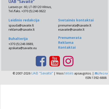
UAB "Savaitė"
Laisvės pr. 60, LT-05120 Vilnius,
Tel./faks. +370 (5) 246 0622
Leidinio redakcija
Svetainės kontaktai
spauda@savaite.lt
prenumerata@savaite.lt
reklama@savaite.lt
esavaite@savaite.lt
Prenumerata
Buhalterija
Reklama
+370 (5) 246 0689,
Kontaktai
apskaita@savaite.eu
UAB “Savaitė”
teisės
© 2007-2026
| Visos
apsaugotos. |
iReina
ISSN 1392-6888