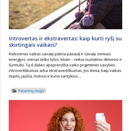
Introvertas ir ekstravertas: kaip kurti ryšį su
skirtingais vaikais?
Kiekvienas vaikas savaip patiria pasaulį ir savaip semiasi
energijos: vienas ieško tylos, kitam – reikia nuolatinio dėmesio ir
šurmulio. Tą iš dalies apsprendžia vaiko prigimtinės savybės:
introvertiškumas arba ekstravertiškumas. Jos lemia, kaip vaikas
mąsto, jaučia, mokosi ir kuria santykius....
Patarimų mugė