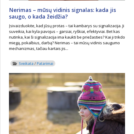
Nerimas – mūsų vidinis signalas: kada jis
saugo, o kada žeidžia?
Įsivaizduokite, kad jūsų protas – tai kambarys su signalizacija. Ji
suveikia, kai kyla pavojus – garsiai, ryškiai, efektyviai. Bet kas
nutinka, kai ši signalizacija ima kaukti be priežasties? Kai ji trikdo
miegą, pokalbius, darbą? Nerimas – tai mūsų vidinis saugumo
mechanizmas, tačiau kartais jis...
Sveikata
/
Patarimai