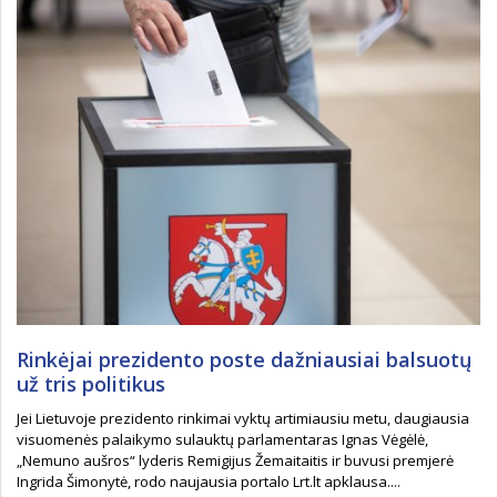
Rinkėjai prezidento poste dažniausiai balsuotų
už tris politikus
Jei Lietuvoje prezidento rinkimai vyktų artimiausiu metu, daugiausia
visuomenės palaikymo sulauktų parlamentaras Ignas Vėgėlė,
„Nemuno aušros“ lyderis Remigijus Žemaitaitis ir buvusi premjerė
Ingrida Šimonytė, rodo naujausia portalo Lrt.lt apklausa....