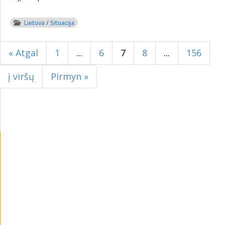
Lietuva
/
Situacija
« Atgal
1
...
6
7
8
...
156
į viršų
Pirmyn »