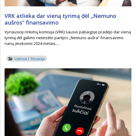
VRK atlieka dar vieną tyrimą dėl „Nemuno
aušros“ finansavimo
Vyriausioji rinkimų komisija (VRK) sausio pabaigoje pradėjo dar vieną
tyrimą dėl galimo neteisėto partijos „Nemuno aušra“ finansavimo
narių įmokomis 2024 metais....
Lietuva
/
Situacija