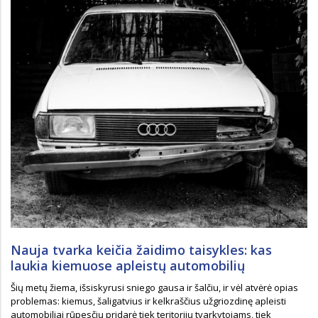
Nauja tvarka keičia žaidimo taisykles: kas
laukia kiemuose apleistų automobilių
Šių metų žiema, išsiskyrusi sniego gausa ir šalčiu, ir vėl atvėrė opias
problemas: kiemus, šaligatvius ir kelkraščius užgriozdinę apleisti
automobiliai rūpesčių pridarė tiek teritorijų tvarkytojams, tiek