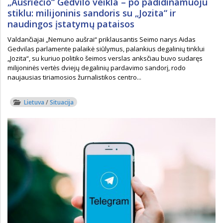
„Aušriečio“ Gedvilo veikla – po padidinamuoju
stiklu: milijoninis sandoris su „Jozita“ ir
naudingos įstatymų pataisos
Valdančiajai „Nemuno aušrai“ priklausantis Seimo narys Aidas
Gedvilas parlamente palaikė siūlymus, palankius degalinių tinklui
„Jozita“, su kuriuo politiko šeimos verslas anksčiau buvo sudaręs
milijoninės vertės dviejų degalinių pardavimo sandorį, rodo
naujausias tiriamosios žurnalistikos centro...
Lietuva
/
Situacija