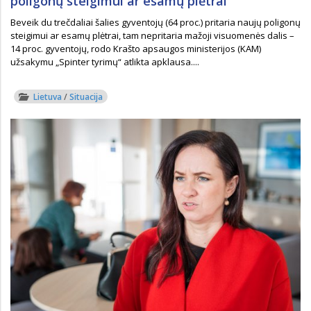
poligonų steigimui ar esamų plėtrai
Beveik du trečdaliai šalies gyventojų (64 proc.) pritaria naujų poligonų
steigimui ar esamų plėtrai, tam nepritaria mažoji visuomenės dalis –
14 proc. gyventojų, rodo Krašto apsaugos ministerijos (KAM)
užsakymu „Spinter tyrimų“ atlikta apklausa....
Lietuva
/
Situacija