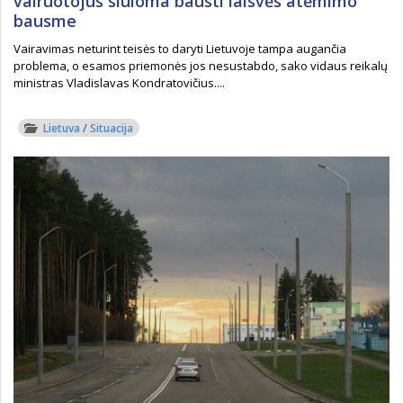
vairuotojus siūloma bausti laisvės atėmimo
bausme
Vairavimas neturint teisės to daryti Lietuvoje tampa augančia
problema, o esamos priemonės jos nesustabdo, sako vidaus reikalų
ministras Vladislavas Kondratovičius....
Lietuva
/
Situacija