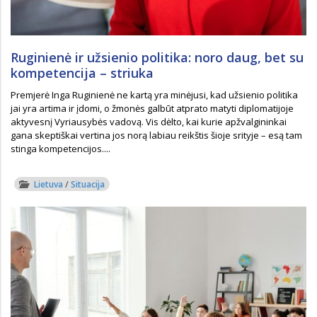
Ruginienė ir užsienio politika: noro daug, bet su
kompetencija – striuka
Premjerė Inga Ruginienė ne kartą yra minėjusi, kad užsienio politika
jai yra artima ir įdomi, o žmonės galbūt atprato matyti diplomatijoje
aktyvesnį Vyriausybės vadovą. Vis dėlto, kai kurie apžvalgininkai
gana skeptiškai vertina jos norą labiau reikštis šioje srityje – esą tam
stinga kompetencijos....
Lietuva
/
Situacija