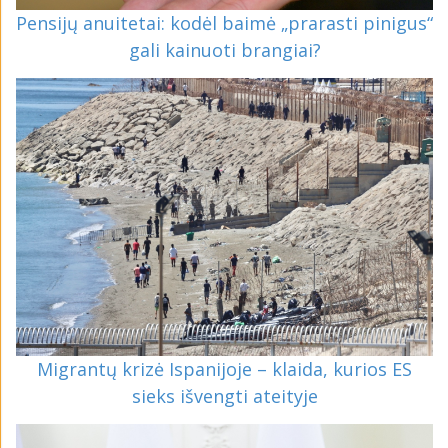
Pensijų anuitetai: kodėl baimė „prarasti pinigus“
gali kainuoti brangiai?
Migrantų krizė Ispanijoje – klaida, kurios ES
sieks išvengti ateityje