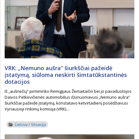
VRK: „Nemuno aušra“ šiurkščiai pažeidė
įstatymą, siūloma neskirti šimtatūkstantinės
dotacijos
Iš „aušriečių“ pirmininko Remigijaus Žemaitaičio bei jo pavaduotojos
Daivos Petkevičienės automobilius išsinuomavusi „Nemuno aušra“
šiurkščiai pažeidė įstatymą, konstatavo ketvirtadienį posėdžiavusi
Vyriausioji rinkimų komisija (VRK)....
Lietuva
/
Situacija