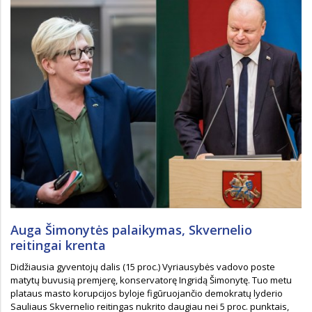
Auga Šimonytės palaikymas, Skvernelio
reitingai krenta
Didžiausia gyventojų dalis (15 proc.) Vyriausybės vadovo poste
matytų buvusią premjerę, konservatorę Ingridą Šimonytę. Tuo metu
plataus masto korupcijos byloje figūruojančio demokratų lyderio
Sauliaus Skvernelio reitingas nukrito daugiau nei 5 proc. punktais,