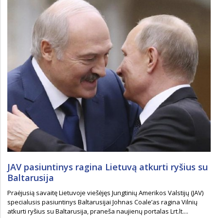
JAV pasiuntinys ragina Lietuvą atkurti ryšius su
Baltarusija
Praėjusią savaitę Lietuvoje viešėjęs Jungtinių Amerikos Valstijų (JAV)
specialusis pasiuntinys Baltarusijai Johnas Coaleʼas ragina Vilnių
atkurti ryšius su Baltarusija, praneša naujienų portalas Lrt.lt....