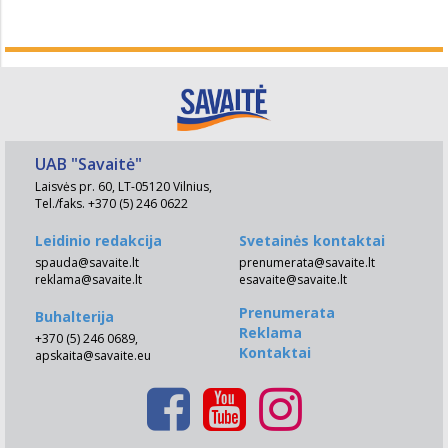
UAB "Savaitė"
Laisvės pr. 60, LT-05120 Vilnius,
Tel./faks. +370 (5) 246 0622
Leidinio redakcija
Svetainės kontaktai
spauda@savaite.lt
prenumerata@savaite.lt
reklama@savaite.lt
esavaite@savaite.lt
Prenumerata
Buhalterija
Reklama
+370 (5) 246 0689,
Kontaktai
apskaita@savaite.eu