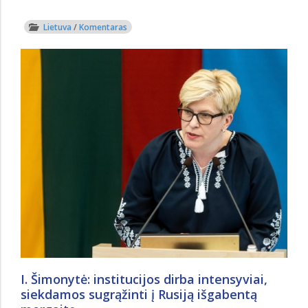
Lietuva
/
Komentaras
I. Šimonytė: institucijos dirba intensyviai,
siekdamos sugrąžinti į Rusiją išgabentą