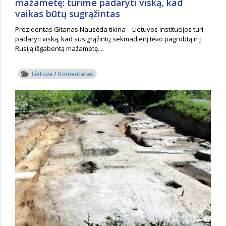
mažametę: turime padaryti viską, kad
vaikas būtų sugrąžintas
Prezidentas Gitanas Nausėda tikina – Lietuvos institucijos turi
padaryti viską, kad susigrąžintų sekmadienį tėvo pagrobtą ir į
Rusiją išgabentą mažametę....
Lietuva
/
Komentaras