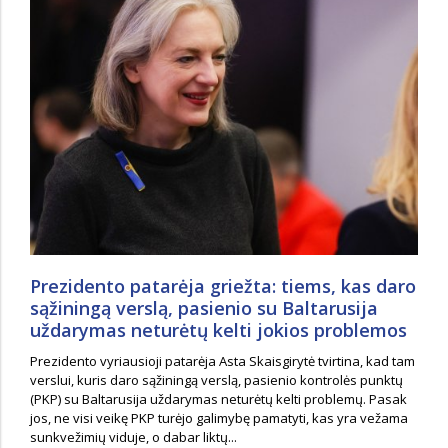
Prezidento patarėja griežta: tiems, kas daro
sąžiningą verslą, pasienio su Baltarusija
uždarymas neturėtų kelti jokios problemos
Prezidento vyriausioji patarėja Asta Skaisgirytė tvirtina, kad tam
verslui, kuris daro sąžiningą verslą, pasienio kontrolės punktų
(PKP) su Baltarusija uždarymas neturėtų kelti problemų. Pasak
jos, ne visi veikę PKP turėjo galimybę pamatyti, kas yra vežama
sunkvežimių viduje, o dabar liktų...