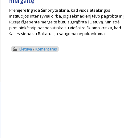
mergaitę
Premjerė Ingrida Šimonytė tikina, kad visos atsakingos
institucijos intensyviai dirba, jog sekmadienį tėvo pagrobta ir į
Rusiją išgabenta mergaitė būtų sugrąžinta į Lietuvą. Ministrė
pirmininkė taip pat nesutinka su viešai reiškiama kritika, kad
šalies siena su Baltarusija saugoma nepakankamai...
Lietuva
/
Komentaras