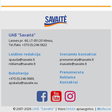
UAB "Savaitė"
Laisvės pr. 60, LT-05120 Vilnius,
Tel./faks. +370 (5) 246 0622
Leidinio redakcija
Svetainės kontaktai
spauda@savaite.lt
prenumerata@savaite.lt
reklama@savaite.lt
esavaite@savaite.lt
Prenumerata
Buhalterija
Reklama
+370 (5) 246 0689,
Kontaktai
apskaita@savaite.eu
UAB “Savaitė”
teisės
© 2007-2026
| Visos
apsaugotos. |
iReina