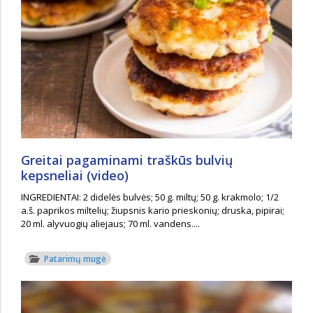
Greitai pagaminami traškūs bulvių
kepsneliai (video)
INGREDIENTAI: 2 didelės bulvės; 50 g. miltų; 50 g. krakmolo; 1/2
a.š. paprikos miltelių; žiupsnis kario prieskonių; druska, pipirai;
20 ml. alyvuogių aliejaus; 70 ml. vandens....
Patarimų mugė