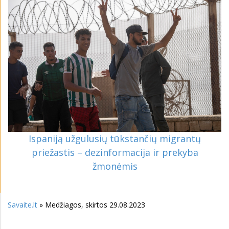
Ispaniją užgulusių tūkstančių migrantų
priežastis – dezinformacija ir prekyba
žmonėmis
Savaite.lt
» Medžiagos, skirtos 29.08.2023