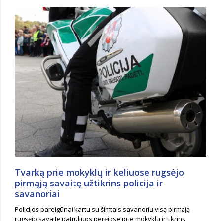
Tvarką prie mokyklų ir keliuose rugsėjo
pirmąją savaitę užtikrins policija ir
savanoriai
Policijos pareigūnai kartu su šimtais savanorių visą pirmąją
rugsėjo savaitę patruliuos perėjose prie mokyklų ir tikrins