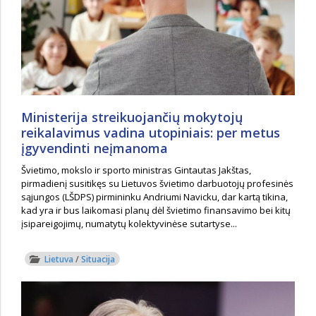
Ministerija streikuojančių mokytojų
reikalavimus vadina utopiniais: per metus
įgyvendinti neįmanoma
Švietimo, mokslo ir sporto ministras Gintautas Jakštas,
pirmadienį susitikęs su Lietuvos švietimo darbuotojų profesinės
sąjungos (LŠDPS) pirmininku Andriumi Navicku, dar kartą tikina,
kad yra ir bus laikomasi planų dėl švietimo finansavimo bei kitų
įsipareigojimų, numatytų kolektyvinėse sutartyse...
Lietuva
/
Situacija