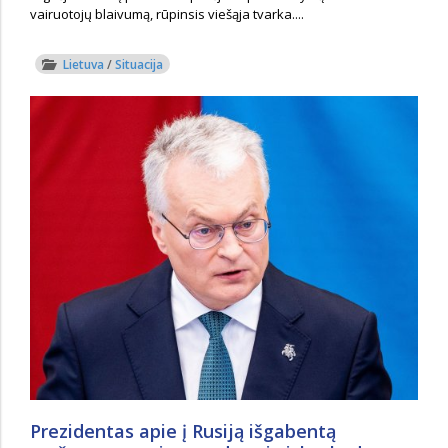
vairuotojų blaivumą, rūpinsis viešąja tvarka....
Lietuva
/
Situacija
Prezidentas apie į Rusiją išgabentą