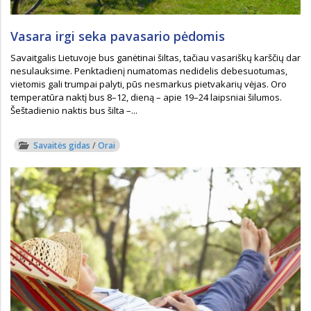
Vasara irgi seka pavasario pėdomis
Savaitgalis Lietuvoje bus ganėtinai šiltas, tačiau vasariškų karščių dar
nesulauksime. Penktadienį numatomas nedidelis debesuotumas,
vietomis gali trumpai palyti, pūs nesmarkus pietvakarių vėjas. Oro
temperatūra naktį bus 8–12, dieną – apie 19–24 laipsniai šilumos.
Šeštadienio naktis bus šilta –...
Savaitės gidas
/
Orai