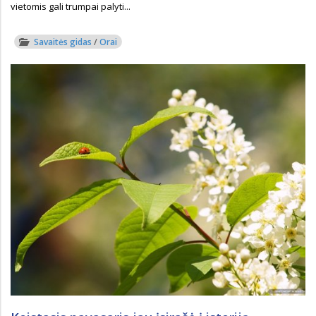
vietomis gali trumpai palyti...
Savaitės gidas
/
Orai