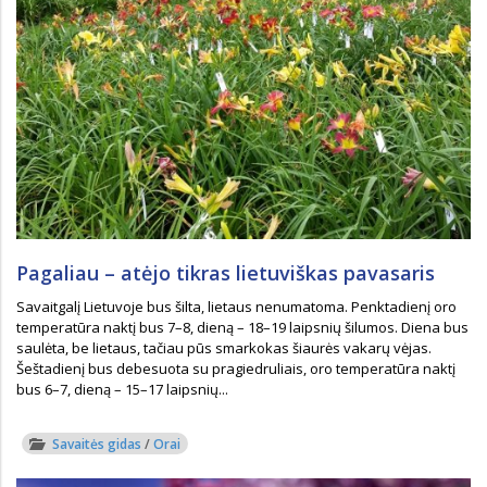
Pagaliau – atėjo tikras lietuviškas pavasaris
Savaitgalį Lietuvoje bus šilta, lietaus nenumatoma. Penktadienį oro
temperatūra naktį bus 7–8, dieną – 18–19 laipsnių šilumos. Diena bus
saulėta, be lietaus, tačiau pūs smarkokas šiaurės vakarų vėjas.
Šeštadienį bus debesuota su pragiedruliais, oro temperatūra naktį
bus 6–7, dieną – 15–17 laipsnių...
Savaitės gidas
/
Orai