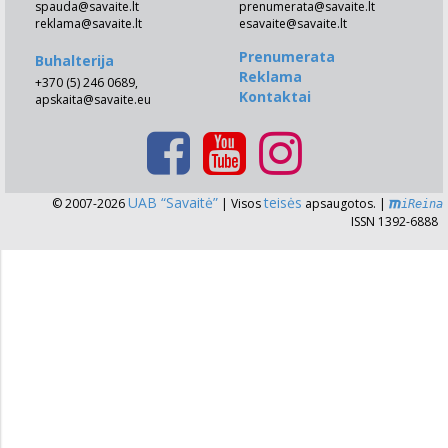
spauda@savaite.lt
prenumerata@savaite.lt
reklama@savaite.lt
esavaite@savaite.lt
Prenumerata
Buhalterija
Reklama
+370 (5) 246 0689,
Kontaktai
apskaita@savaite.eu
UAB “Savaitė”
teisės
© 2007-2026
| Visos
apsaugotos. |
iReina
ISSN 1392-6888