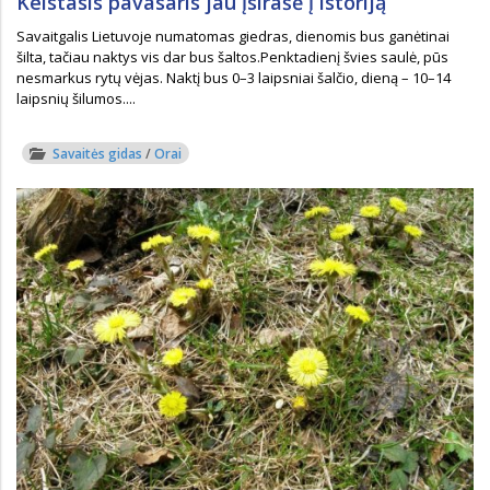
Keistasis pavasaris jau įsirašė į istoriją
Savaitgalis Lietuvoje numatomas giedras, dienomis bus ganėtinai
šilta, tačiau naktys vis dar bus šaltos.Penktadienį švies saulė, pūs
nesmarkus rytų vėjas. Naktį bus 0–3 laipsniai šalčio, dieną – 10–14
laipsnių šilumos....
Savaitės gidas
/
Orai