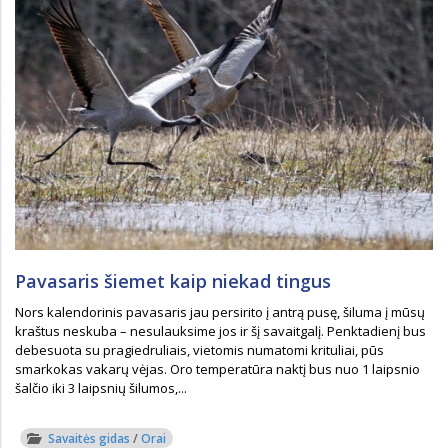
Pavasaris šiemet kaip niekad tingus
Nors kalendorinis pavasaris jau persirito į antrą pusę, šiluma į mūsų
kraštus neskuba – nesulauksime jos ir šį savaitgalį. Penktadienį bus
debesuota su pragiedruliais, vietomis numatomi krituliai, pūs
smarkokas vakarų vėjas. Oro temperatūra naktį bus nuo 1 laipsnio
šalčio iki 3 laipsnių šilumos,...
Savaitės gidas
/
Orai