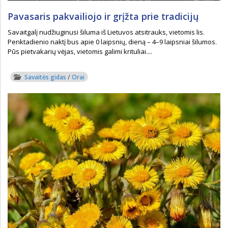
Pavasaris pakvailiojo ir grįžta prie tradicijų
Savaitgalį nudžiuginusi šiluma iš Lietuvos atsitrauks, vietomis lis.
Penktadienio naktį bus apie 0 laipsnių, dieną – 4–9 laipsniai šilumos.
Pūs pietvakarių vėjas, vietomis galimi krituliai....
Savaitės gidas
/
Orai