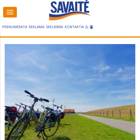
Visos
kategorijos
PRENUMERATA
REKLAMA
SKELBIMAI
KONTAKTAI