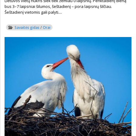
Lietuvos vietų nukris šiek tiek žemiau 0 laipsnių. Penktadienį dieną
bus 3–7 laipsniai šilumos, šeštadienį – pora laipsnių šilčiau.
Šeštadienį vietomis gali palyti....
Savaitės gidas
/
Orai