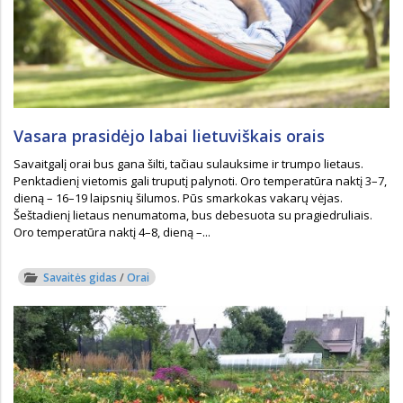
Vasara prasidėjo labai lietuviškais orais
Savaitgalį orai bus gana šilti, tačiau sulauksime ir trumpo lietaus.
Penktadienį vietomis gali truputį palynoti. Oro temperatūra naktį 3–7,
dieną – 16–19 laipsnių šilumos. Pūs smarkokas vakarų vėjas.
Šeštadienį lietaus nenumatoma, bus debesuota su pragiedruliais.
Oro temperatūra naktį 4–8, dieną –...
Savaitės gidas
/
Orai