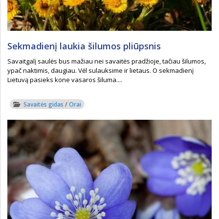
Sekmadienį laukia šilumos pliūpsnis
Savaitgalį saulės bus mažiau nei savaitės pradžioje, tačiau šilumos,
ypač naktimis, daugiau. Vėl sulauksime ir lietaus. O sekmadienį
Lietuvą pasieks kone vasaros šiluma....
Savaitės gidas
/
Orai