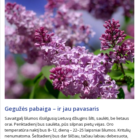
Gegužės pabaiga – ir jau pavasaris
Savaitgalį šilumos išsiilgusią Lietuvą džiugins šilti, saulėti, be lietaus
orai. Penktadienį bus saulėta, pūs silpnas pietų vėjas. Oro
temperatūra naktį bus 8–12, dieną – 22–25 laipsniai šilumos. Kritulių
nenumatoma. Šeštadienį bus dar šilčiau, tačiau labiau debesuota,