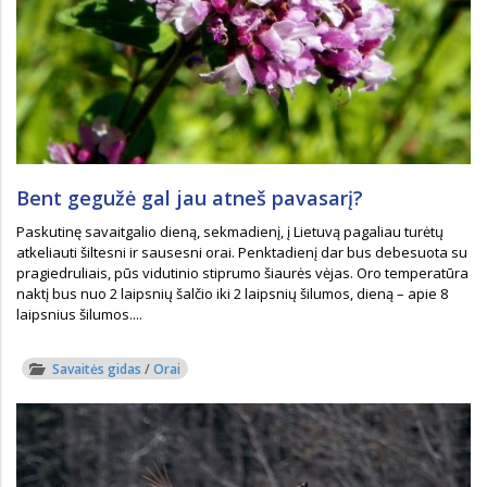
Bent gegužė gal jau atneš pavasarį?
Paskutinę savaitgalio dieną, sekmadienį, į Lietuvą pagaliau turėtų
atkeliauti šiltesni ir sausesni orai. Penktadienį dar bus debesuota su
pragiedruliais, pūs vidutinio stiprumo šiaurės vėjas. Oro temperatūra
naktį bus nuo 2 laipsnių šalčio iki 2 laipsnių šilumos, dieną – apie 8
laipsnius šilumos....
Savaitės gidas
/
Orai