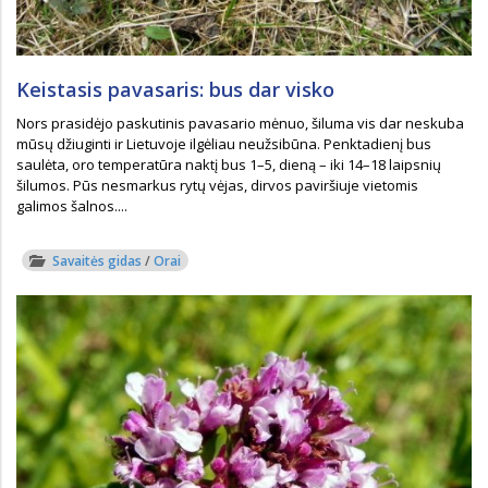
Keistasis pavasaris: bus dar visko
Nors prasidėjo paskutinis pavasario mėnuo, šiluma vis dar neskuba
mūsų džiuginti ir Lietuvoje ilgėliau neužsibūna. Penktadienį bus
saulėta, oro temperatūra naktį bus 1–5, dieną – iki 14–18 laipsnių
šilumos. Pūs nesmarkus rytų vėjas, dirvos paviršiuje vietomis
galimos šalnos....
Savaitės gidas
/
Orai