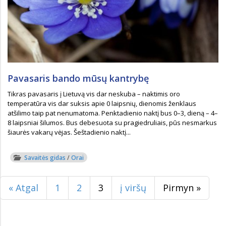
Pavasaris bando mūsų kantrybę
Tikras pavasaris į Lietuvą vis dar neskuba – naktimis oro
temperatūra vis dar suksis apie 0 laipsnių, dienomis ženklaus
atšilimo taip pat nenumatoma. Penktadienio naktį bus 0–3, dieną – 4–
8 laipsniai šilumos. Bus debesuota su pragiedruliais, pūs nesmarkus
šiaurės vakarų vėjas. Šeštadienio naktį...
Savaitės gidas
/
Orai
« Atgal
1
2
3
į viršų
Pirmyn »