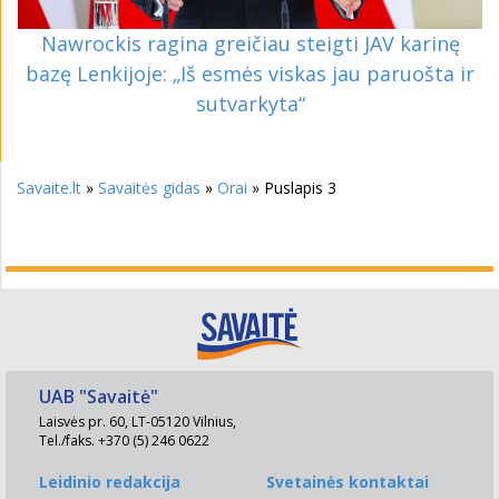
Nawrockis ragina greičiau steigti JAV karinę
bazę Lenkijoje: „Iš esmės viskas jau paruošta ir
sutvarkyta“
Savaite.lt
»
Savaitės gidas
»
Orai
» Puslapis 3
UAB "Savaitė"
Laisvės pr. 60, LT-05120 Vilnius,
Tel./faks. +370 (5) 246 0622
Leidinio redakcija
Svetainės kontaktai