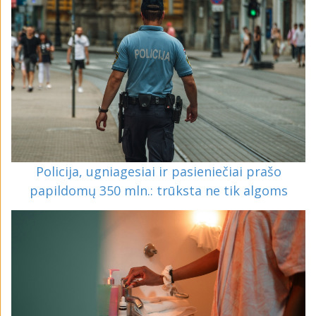
Policija, ugniagesiai ir pasieniečiai prašo
papildomų 350 mln.: trūksta ne tik algoms