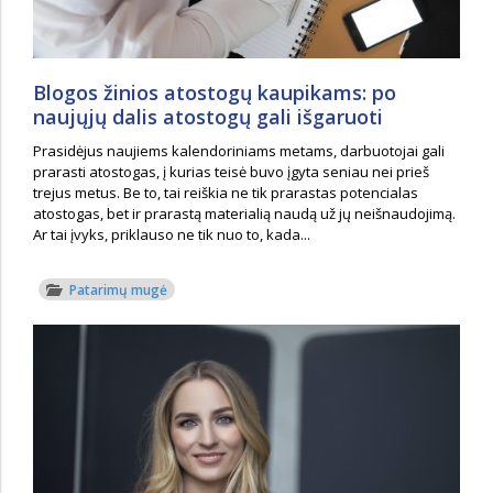
Blogos žinios atostogų kaupikams: po
naujųjų dalis atostogų gali išgaruoti
Prasidėjus naujiems kalendoriniams metams, darbuotojai gali
prarasti atostogas, į kurias teisė buvo įgyta seniau nei prieš
trejus metus. Be to, tai reiškia ne tik prarastas potencialas
atostogas, bet ir prarastą materialią naudą už jų neišnaudojimą.
Ar tai įvyks, priklauso ne tik nuo to, kada...
Patarimų mugė