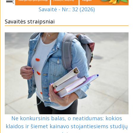
Savaitė - Nr.: 32 (2026)
Savaitės straipsniai
Ne konkursinis balas, o neatidumas: kokios
klaidos ir šiemet kainavo stojantiesiems studijų