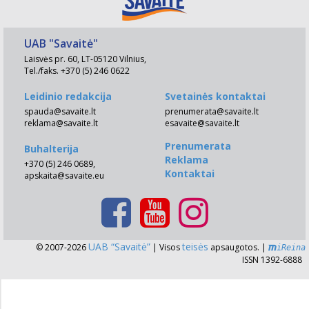
UAB "Savaitė"
Laisvės pr. 60, LT-05120 Vilnius,
Tel./faks. +370 (5) 246 0622
Leidinio redakcija
Svetainės kontaktai
spauda@savaite.lt
prenumerata@savaite.lt
reklama@savaite.lt
esavaite@savaite.lt
Prenumerata
Buhalterija
Reklama
+370 (5) 246 0689,
Kontaktai
apskaita@savaite.eu
UAB “Savaitė”
teisės
© 2007-2026
| Visos
apsaugotos. |
iReina
ISSN 1392-6888