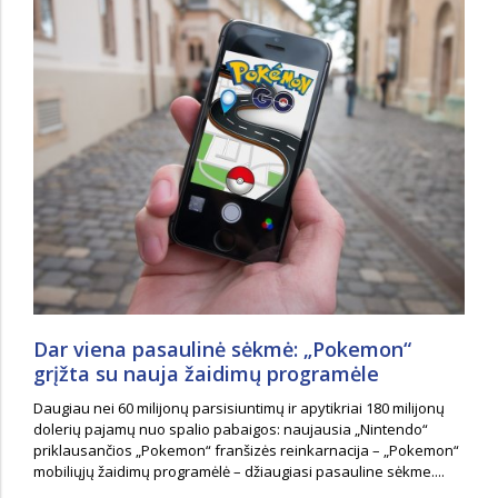
Dar viena pasaulinė sėkmė: „Pokemon“
grįžta su nauja žaidimų programėle
Daugiau nei 60 milijonų parsisiuntimų ir apytikriai 180 milijonų
dolerių pajamų nuo spalio pabaigos: naujausia „Nintendo“
priklausančios „Pokemon“ franšizės reinkarnacija – „Pokemon“
mobiliųjų žaidimų programėlė – džiaugiasi pasauline sėkme....