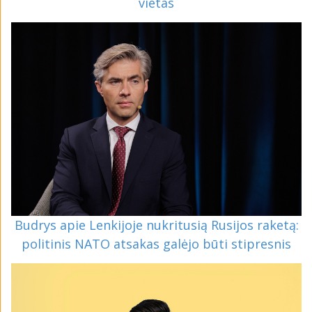
vietas
Budrys apie Lenkijoje nukritusią Rusijos raketą:
politinis NATO atsakas galėjo būti stipresnis