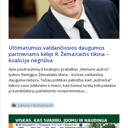
Ultimatumus valdančiosios daugumos
partneriams kėlęs R. Žemaitaitis tikina –
koalicija negriūva
Apie pasitraukimą iš koalicijos prakalbęs „Nemuno aušros“
lyderis Remigijus Žemaitaitis tikina – kol kas valdančioji
dauguma nebyra. Tačiau politikas pabrėžia, kad „aušriečiai“
laikosi savo įsitikinimo ir mano, kad Seimui turėtų būti pateikta
jo kandidatūrą į parlamento vicepirmininkus....
Lietuva
/
Komentaras