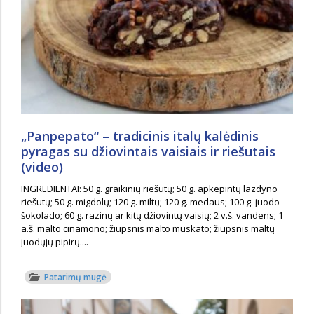
„Panpepato“ – tradicinis italų kalėdinis
pyragas su džiovintais vaisiais ir riešutais
(video)
INGREDIENTAI: 50 g. graikinių riešutų; 50 g. apkepintų lazdyno
riešutų; 50 g. migdolų; 120 g. miltų; 120 g. medaus; 100 g. juodo
šokolado; 60 g. razinų ar kitų džiovintų vaisių; 2 v.š. vandens; 1
a.š. malto cinamono; žiupsnis malto muskato; žiupsnis maltų
juodųjų pipirų....
Patarimų mugė