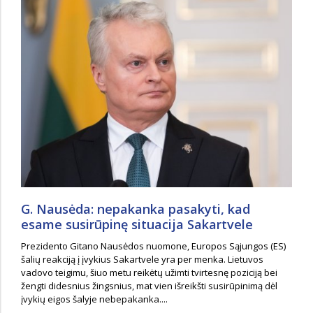
G. Nausėda: nepakanka pasakyti, kad
esame susirūpinę situacija Sakartvele
Prezidento Gitano Nausėdos nuomone, Europos Sąjungos (ES)
šalių reakciją į įvykius Sakartvele yra per menka. Lietuvos
vadovo teigimu, šiuo metu reikėtų užimti tvirtesnę poziciją bei
žengti didesnius žingsnius, mat vien išreikšti susirūpinimą dėl
įvykių eigos šalyje nebepakanka....