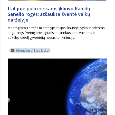
Italijoje policininkams įkliuvo Kalėdų
Senelio rogės: atšaukta šventė vaikų
darželyje
Montegroto Termės miestelyje Italijos šiaurėje įvyko incidentas,
sugadinęs šventę prie eglutės susirinkusiems vaikams ir
sukėlęs didelį gyventojų nepasitenkinimą....
Įdomybės
/
Tarp kitko