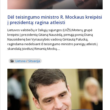
Dėl teisingumo ministro R. Mockaus kreipėsi
į prezidentą: ragina atleisti
Lietuvos valstiečių ir žaliųjų sąjungos (LVŽS) Moterų grupė
kreipėsi į prezidentą Gitaną Nausėdą, pirmąją ponią Dianą
Nausėdienę bei Vyriausybės vadovą Gintautą Palucką,
ragindama nedelsiant iš teisingumo ministro pareigų atleisti į
skandalą įsivėlusį Rimantą Mockų....
Lietuva
/
Situacija