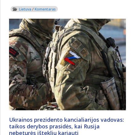
Lietuva
/
Komentaras
Ukrainos prezidento kancialiarijos vadovas:
taikos derybos prasidės, kai Rusija
nebeturės išteklių kariauti