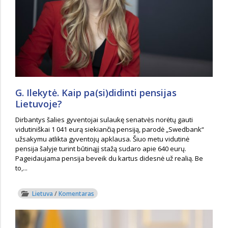
G. Ilekytė. Kaip pa(si)didinti pensijas
Lietuvoje?
Dirbantys šalies gyventojai sulaukę senatvės norėtų gauti
vidutiniškai 1 041 eurą siekiančią pensiją, parodė „Swedbank“
užsakymu atlikta gyventojų apklausa. Šiuo metu vidutinė
pensija šalyje turint būtinąjį stažą sudaro apie 640 eurų.
Pageidaujama pensija beveik du kartus didesnė už realią. Be
to,...
Lietuva
/
Komentaras